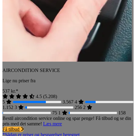
AIRCONDITION SERVICE
Lige nu priser fra
537
kr.*
4.5
(
5.208
)
5
3.567
4
1.152
3
256
2
75
1
158
Bestil aircondition service online og spar penge! Få tilbud og se din
pris med det samme!
Læs mere
Få tilbud
*Sådan er priser og besparelser beregnet