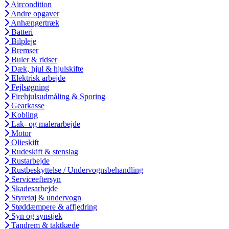
Aircondition
Andre opgaver
Anhængertræk
Batteri
Bilpleje
Bremser
Buler & ridser
Dæk, hjul & hjulskifte
Elektrisk arbejde
Fejlsøgning
Firehjulsudmåling & Sporing
Gearkasse
Kobling
Lak- og malerarbejde
Motor
Olieskift
Rudeskift & stenslag
Rustarbejde
Rustbeskyttelse / Undervognsbehandling
Serviceeftersyn
Skadesarbejde
Styretøj & undervogn
Støddæmpere & affjedring
Syn og synstjek
Tandrem & taktkæde