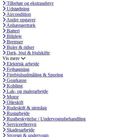
Tilbehør og ekstraudstyr
Udstødning
Aircondition
Andre opgaver
Anhængertræk
Batteri
Bilpleje
Bremser
Buler & ridser
Dæk, hjul & hjulskifte
Vis mere
Elektrisk arbejde
Fejlsøgning
Firehjulsudmåling & Sporing
Gearkasse
Kobling
Lak- og malerarbejde
Motor
Olieskift
Rudeskift & stenslag
Rustarbejde
Rustbeskyttelse / Undervognsbehandling
Serviceeftersyn
Skadesarbejde
Styretøj & undervogn