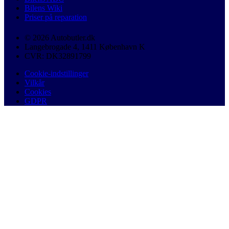
Bilens Wiki
Priser på reparation
© 2026 Autobutler.dk
Langebrogade 4, 1411 København K
CVR: DK32891799
Cookie-indstillinger
Vilkår
Cookies
GDPR