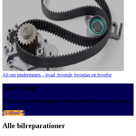
Alt om tandremmen – hvad, hvornår, hvordan og hvorfor
Spar penge
Vi har 190 uafhængige værksteder klar til at hjælpe
Få tilbud
Alle bilreparationer