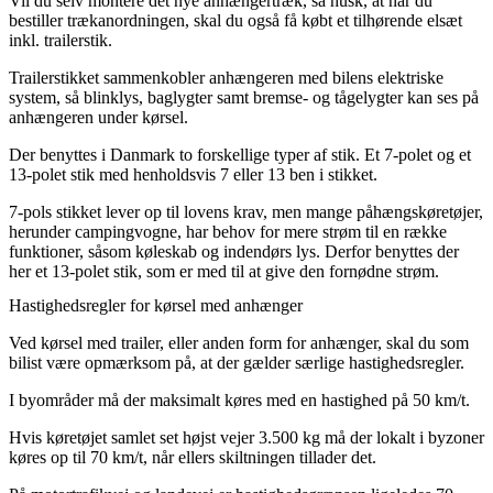
Vil du selv montere det nye anhængertræk, så husk, at når du
bestiller trækanordningen, skal du også få købt et tilhørende elsæt
inkl. trailerstik.
Trailerstikket sammenkobler anhængeren med bilens elektriske
system, så blinklys, baglygter samt bremse- og tågelygter kan ses på
anhængeren under kørsel.
Der benyttes i Danmark to forskellige typer af stik. Et 7-polet og et
13-polet stik med henholdsvis 7 eller 13 ben i stikket.
7-pols stikket lever op til lovens krav, men mange påhængskøretøjer,
herunder campingvogne, har behov for mere strøm til en række
funktioner, såsom køleskab og indendørs lys. Derfor benyttes der
her et 13-polet stik, som er med til at give den fornødne strøm.
Hastighedsregler for kørsel med anhænger
Ved kørsel med trailer, eller anden form for anhænger, skal du som
bilist være opmærksom på, at der gælder særlige hastighedsregler.
I byområder må der maksimalt køres med en hastighed på 50 km/t.
Hvis køretøjet samlet set højst vejer 3.500 kg må der lokalt i byzoner
køres op til 70 km/t, når ellers skiltningen tillader det.