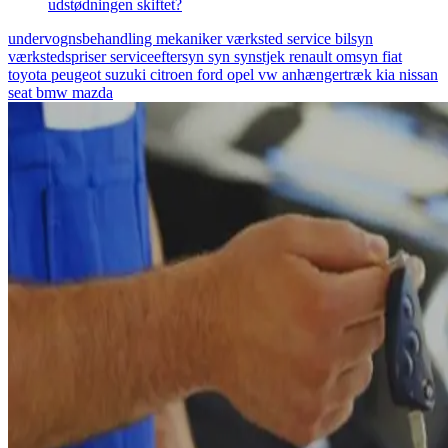
udstødningen skiftet?
undervognsbehandling
mekaniker
værksted
service
bilsyn
værkstedspriser
serviceeftersyn
syn
synstjek
renault
omsyn
fiat
toyota
peugeot
suzuki
citroen
ford
opel
vw
anhængertræk
kia
nissan
seat
bmw
mazda