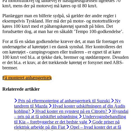
På motortrafikvej og landevej er hastighedsgrænsen ligeledes 70
km/t, mens der på motorvej må køres op til 80 km/t.
Planlægger man en bilferie sydpå, så gælder der andre regler i
eksempelvis Tyskland. Her må der på motor- og motortrafikveje
køres 100 km/t med et påhængskøretøj spændt på bilen. Det
forudsætter dog, at man har en såkaldt ’Tempo 100-godkendelse’.
For at få en sådan godkendelse kræver det, at man får foretaget en
undersøgelse af køretøjet i en dansk synshal. Her kontrolleres det
om køretøjet - campingvognen eller traileren - er egnet til at køre
100 km/t ved bl.a. at tjekke dæk, bremser og støddæmpere. Desuden
er det bl.a. et krav, at det trækkende køretøj er forsynet med ABS-
bremser.
Få monteret anhængertræk
Relaterede artikler
Pris på eftermontering af anhængertræk til Suzuki
Ny
tandrem til Mazda
Hvad koster udskiftningen af din Audis
kobling?
Hvad koster en synstest på en Citroën?
Hyundai
– pris på at få udskiftet udstødning
Undervognsbehandling
til Kia – forebyggelse er det bedste valg
Gode priser på
elektrisk arbejde på din Fiat
Opel – hvad koster det at få