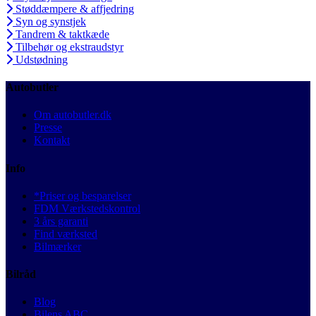
Støddæmpere & affjedring
Syn og synstjek
Tandrem & taktkæde
Tilbehør og ekstraudstyr
Udstødning
Autobutler
Om autobutler.dk
Presse
Kontakt
Info
*Priser og besparelser
FDM Værkstedskontrol
3 års garanti
Find værksted
Bilmærker
Bilråd
Blog
Bilens ABC