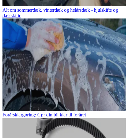
Alt om sommerdæk, vinterdæk og helårsdæk - hjulskifte og
dækskifte
Forårsklargøring: Gør din bil klar til foråret