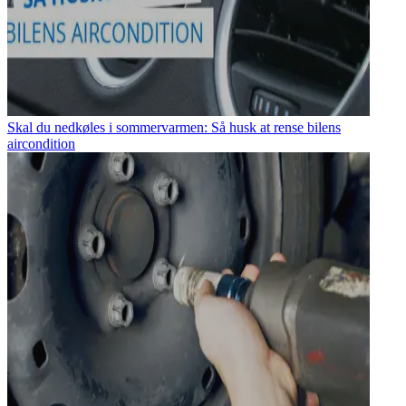
Skal du nedkøles i sommervarmen: Så husk at rense bilens
aircondition