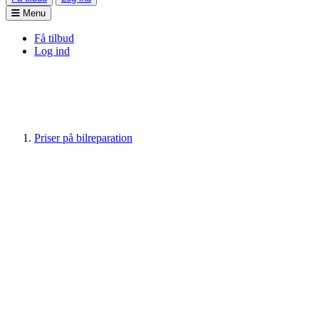
Menu
Få tilbud
Log ind
Priser på bilreparation