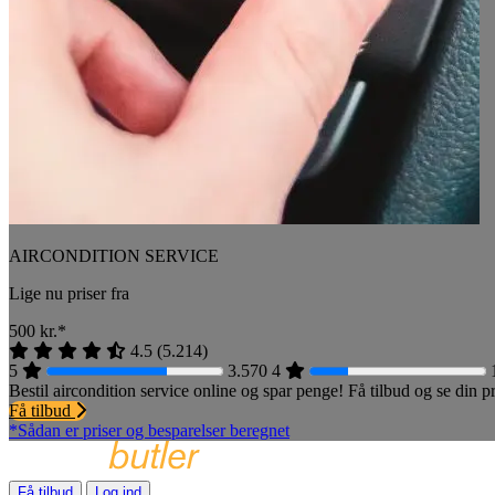
AIRCONDITION SERVICE
Lige nu priser fra
500
kr.*
4.5
(
5.214
)
5
3.570
4
Bestil aircondition service online og spar penge! Få tilbud og se din
Få tilbud
*Sådan er priser og besparelser beregnet
Få tilbud
Log ind