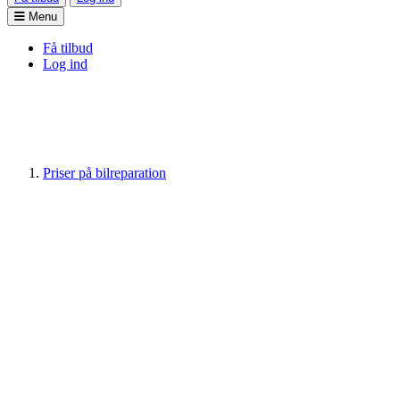
Menu
Få tilbud
Log ind
Priser på bilreparation