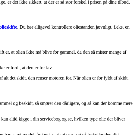
 er det ikke sikkert, at der er så stor forskel i prisen på dine tilbud,
olieskifte
. Du bør alligevel kontrollere oliestanden jævnligt, f.eks. en
ift er, at olien ikke må blive for gammel, da den så mister mange af
e er fordi, at den er for lav.
 alt det skidt, den renser motoren for. Når olien er for fyldt af skidt,
 gammel og beskidt, så smører den dårligere, og så kan der komme mere
an altid kigge i din servicebog og se, hvilken type olie der bliver
 har, samt model, årgang, variant osv., og så fortæller den dig,