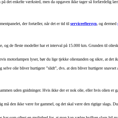
n på det enkelte værksted, men da opgaven ikke tager så forfærdelig længe,
mentpanelet, der fortæller, når det er tid til
serviceeftersyn
, og dermed
, og de fleste modeller har et interval på 15.000 km. Grunden til oliesk
hvis motorlampen lyser, bør du lige tjekke oliestanden og sikre, at det ikk
lve olie bliver hurtigere ”slidt”, dvs. at den bliver hurtigere snavset af
sammen uden gnidninger. Hvis ikke der er nok olie, eller hvis olien er
g må den ikke være for gammel, og det skal være den rigtige slags. Du k
s har som oftest en mulighed for, at man kan vælge hvilken slags bil man