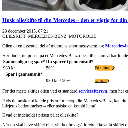
Husk olieskifte til din Mercedes – den er vigtig for di
28 december 2015, 07:21
OLIESKIFT
MERCEDES-BENZ
MOTOROLIE
Olien er en essentiel del af motorens smøringssystem, og
Mercedes-bi
Her finder du prisen på et Mercedes-Benz-olieskifte, som vi har fundet
Sammenlign og spar*
Du sparer i gennemsnit*
980 kr.
50%
Få tilbud
Spar i gennemsnit*
980 kr. / 50%
Få tilbud
For det meste skiftes olien ved et standard
serviceeftersyn
, men her e
Hvis du ønsker at kende prisen for netop din Mercedes-Benz, kan du f
bilejeres bedømmelser – eller måske en kombi heraf.
Hvad er indeholdt i prisen på et olieskifte?
Når du skal have skiftet olie, vil du ofte også foretrække at få skiftet 