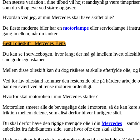
Den største variation i dine tilbud vil højst sandsynligt være timeprise
som du vil opleve ved større opgaver.
Hvordan ved jeg, at min Mercedes skal have skiftet olie?
De fleste moderne biler har en
motorlampe
eller servicelampe i instru
gang imellem, når du tanker.
Bestil olieskift - Mercedes-Benz
Du kan se i servicebogen, hvor langt der må gå imellem hvert olieskifte
sine gode egenskaber.
Mellem disse olieskift kan du dog risikere at skulle efterfylde olie, og 
Ved for lav oliestand kommer den resterende olie på hårdere arbejde og se
har den svært ved at rense motoren ordentligt.
Hvorfor skal motorolien i min Mercedes skiftes?
Motorolien smører alle de bevægelige dele i motoren, så de kan køre 
friktion mellem delene, som altså derfor bliver hurtigere slidt.
Du skal derfor have den rigtige mængde olie i din
Mercedes
– samtidi
anbefalet fra fabrikantens side, samt hvor ofte den skal skiftes.
Du kan sagtens købe ekstra motorolie online til at efterfylde. Webshop