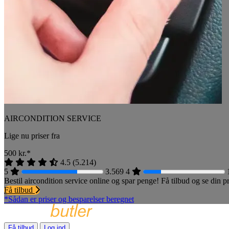
AIRCONDITION SERVICE
Lige nu priser fra
500
kr.*
4.5
(
5.214
)
5
3.569
4
Bestil aircondition service online og spar penge! Få tilbud og se din
Få tilbud
*Sådan er priser og besparelser beregnet
Få tilbud
Log ind