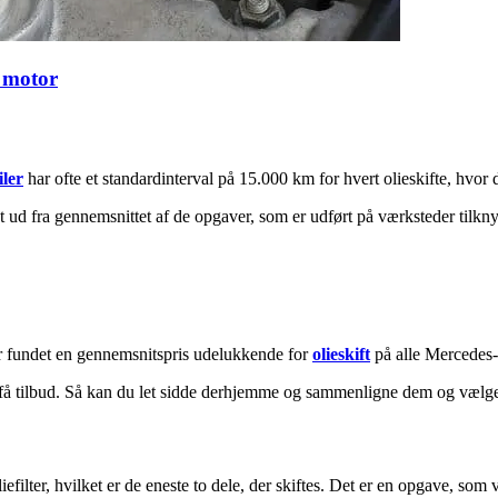
n motor
ler
har ofte et standardinterval på 15.000 km for hvert olieskifte, hvor de
 ud fra gennemsnittet af de opgaver, som er udført på værksteder tilkny
r fundet en gennemsnitspris udelukkende for
olieskift
på alle Mercedes-m
å tilbud. Så kan du let sidde derhjemme og sammenligne dem og vælge u
oliefilter, hvilket er de eneste to dele, der skiftes. Det er en opgave, so