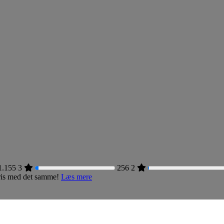
1.155
3
256
2
 pris med det samme!
Læs mere