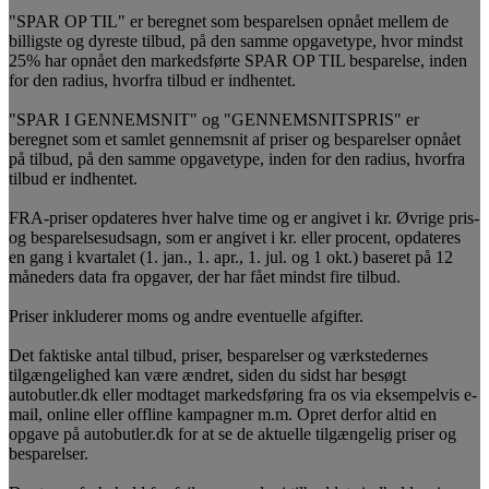
"SPAR OP TIL" er beregnet som besparelsen opnået mellem de
billigste og dyreste tilbud, på den samme opgavetype, hvor mindst
25% har opnået den markedsførte SPAR OP TIL besparelse, inden
for den radius, hvorfra tilbud er indhentet.
"SPAR I GENNEMSNIT" og "GENNEMSNITSPRIS" er
beregnet som et samlet gennemsnit af priser og besparelser opnået
på tilbud, på den samme opgavetype, inden for den radius, hvorfra
tilbud er indhentet.
FRA-priser opdateres hver halve time og er angivet i kr. Øvrige pris-
og besparelsesudsagn, som er angivet i kr. eller procent, opdateres
en gang i kvartalet (1. jan., 1. apr., 1. jul. og 1 okt.) baseret på 12
måneders data fra opgaver, der har fået mindst fire tilbud.
Priser inkluderer moms og andre eventuelle afgifter.
Det faktiske antal tilbud, priser, besparelser og værkstedernes
tilgængelighed kan være ændret, siden du sidst har besøgt
autobutler.dk eller modtaget markedsføring fra os via eksempelvis e-
mail, online eller offline kampagner m.m. Opret derfor altid en
opgave på autobutler.dk for at se de aktuelle tilgængelig priser og
besparelser.