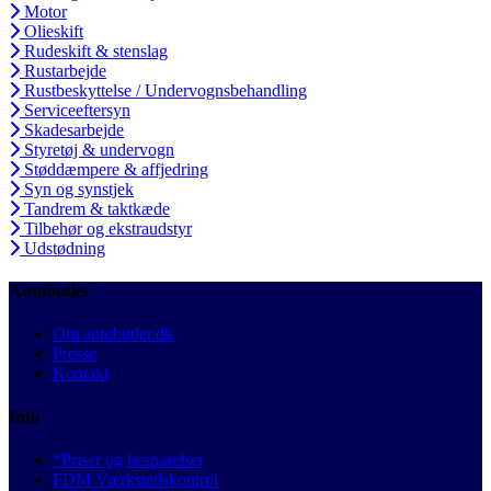
Motor
Olieskift
Rudeskift & stenslag
Rustarbejde
Rustbeskyttelse / Undervognsbehandling
Serviceeftersyn
Skadesarbejde
Styretøj & undervogn
Støddæmpere & affjedring
Syn og synstjek
Tandrem & taktkæde
Tilbehør og ekstraudstyr
Udstødning
Autobutler
Om autobutler.dk
Presse
Kontakt
Info
*Priser og besparelser
FDM Værkstedskontrol