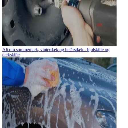
Alt om sommerdæk, vinterdæk og helårsdæk - hjulskifte og
dækskifte