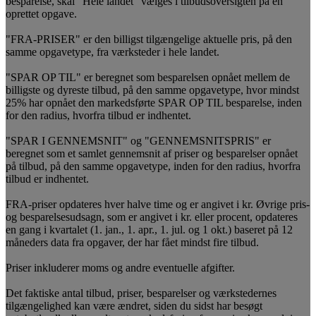
besparelse, skal “Hele landet” vælges i tilbudsoversigten på en
oprettet opgave.
"FRA-PRISER" er den billigst tilgængelige aktuelle pris, på den
samme opgavetype, fra værksteder i hele landet.
"SPAR OP TIL" er beregnet som besparelsen opnået mellem de
billigste og dyreste tilbud, på den samme opgavetype, hvor mindst
25% har opnået den markedsførte SPAR OP TIL besparelse, inden
for den radius, hvorfra tilbud er indhentet.
"SPAR I GENNEMSNIT" og "GENNEMSNITSPRIS" er
beregnet som et samlet gennemsnit af priser og besparelser opnået
på tilbud, på den samme opgavetype, inden for den radius, hvorfra
tilbud er indhentet.
FRA-priser opdateres hver halve time og er angivet i kr. Øvrige pris-
og besparelsesudsagn, som er angivet i kr. eller procent, opdateres
en gang i kvartalet (1. jan., 1. apr., 1. jul. og 1 okt.) baseret på 12
måneders data fra opgaver, der har fået mindst fire tilbud.
Priser inkluderer moms og andre eventuelle afgifter.
Det faktiske antal tilbud, priser, besparelser og værkstedernes
tilgængelighed kan være ændret, siden du sidst har besøgt