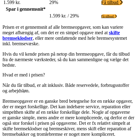
1.599 kr.
29%
Få tilbud
Spar i gennemsnit*
1.599 kr. / 29%
Få tilbud
Prisen er et gennemsnit af alle bremseopgaver, som kan variere
meget afhængig af, om det er en simpel opgave med at
skifte
bremseklodser
, eller mere omfattende med hele bremsesystemet
inkl. bremsevæske.
Hvis du vil kende prisen på netop din bremseopgave, får du tilbud
fra de nærmeste værksteder, så du kan sammenligne og vælge det
bedste.
Hvad er med i prisen?
Når du får tilbud, er alt inklusiv. Både reservedele, forbrugsstoffer
og arbejdsløn.
Bremseopgaver er en ganske bred betegnelse for en række opgaver,
der er meget forskellige. Det kan indebære service, reparation eller
simpelthen skifte af en række forskellige dele. Nogle af opgaverne
er ganske simple, mens andre er mere komplicerede, og derfor er der
også stor forskel i prisen på opgaverne. Det er fx relativt simpelt at
skifte bremseklodser og bremseskiver, mens skift eller reparation af
bremsebakker og tromlebremse er noget mere kompliceret.