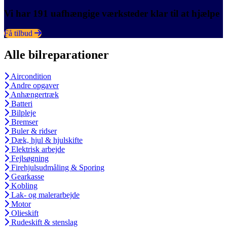
Vi har 191 uafhængige værksteder klar til at hjælpe
Få tilbud
Alle bilreparationer
Aircondition
Andre opgaver
Anhængertræk
Batteri
Bilpleje
Bremser
Buler & ridser
Dæk, hjul & hjulskifte
Elektrisk arbejde
Fejlsøgning
Firehjulsudmåling & Sporing
Gearkasse
Kobling
Lak- og malerarbejde
Motor
Olieskift
Rudeskift & stenslag