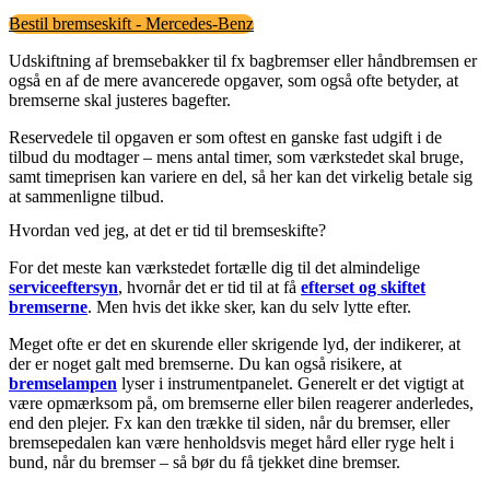
Bestil bremseskift - Mercedes-Benz
Udskiftning af bremsebakker til fx bagbremser eller håndbremsen er
også en af de mere avancerede opgaver, som også ofte betyder, at
bremserne skal justeres bagefter.
Reservedele til opgaven er som oftest en ganske fast udgift i de
tilbud du modtager – mens antal timer, som værkstedet skal bruge,
samt timeprisen kan variere en del, så her kan det virkelig betale sig
at sammenligne tilbud.
Hvordan ved jeg, at det er tid til bremseskifte?
For det meste kan værkstedet fortælle dig til det almindelige
serviceeftersyn
, hvornår det er tid til at få
efterset og skiftet
bremserne
. Men hvis det ikke sker, kan du selv lytte efter.
Meget ofte er det en skurende eller skrigende lyd, der indikerer, at
der er noget galt med bremserne. Du kan også risikere, at
bremselampen
lyser i instrumentpanelet. Generelt er det vigtigt at
være opmærksom på, om bremserne eller bilen reagerer anderledes,
end den plejer. Fx kan den trække til siden, når du bremser, eller
bremsepedalen kan være henholdsvis meget hård eller ryge helt i
bund, når du bremser – så bør du få tjekket dine bremser.