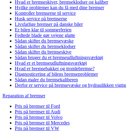
Hvad er bremseskiver, bremseklodser og kaliber
Hvilke problemer kan du få med dine bremser
Kontroller bremserne til service
Husk service på bremserne
Livsfarlige bremser på danske biler
Er bilen klar til sommerferien
Fedtede blade gør vejene glatte
Sådan skifter du bremsevæske
Sådan skifter du bremseklodser
Sådan skifter du bremseskive
Sådan bruger du et bremseudluftningsværktøj
Hvad er et bremseudluftningsværktøj
Hvad er bremsebakker og tromlebremse?
Diagnosticering af bilens bremseproblemer
Sådan maler du bremsekaliberen
Derfor er service på bremsevæske og hydraulikken vigtig
Reparation af bremser
Pris på bremser til Ford
Pris på bremser til Audi
Pris på bremser til Volvo
Pris på bremser til Mercedes
Pris på bremser til VW