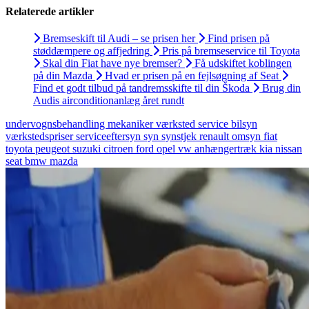
Relaterede artikler
Bremseskift til Audi – se prisen her
Find prisen på
støddæmpere og affjedring
Pris på bremseservice til Toyota
Skal din Fiat have nye bremser?
Få udskiftet koblingen
på din Mazda
Hvad er prisen på en fejlsøgning af Seat
Find et godt tilbud på tandremsskifte til din Škoda
Brug din
Audis airconditionanlæg året rundt
undervognsbehandling
mekaniker
værksted
service
bilsyn
værkstedspriser
serviceeftersyn
syn
synstjek
renault
omsyn
fiat
toyota
peugeot
suzuki
citroen
ford
opel
vw
anhængertræk
kia
nissan
seat
bmw
mazda