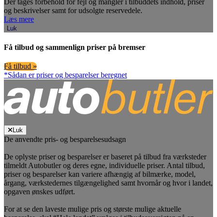
Der tages forbehold for fejl og mangler i tilbuddets indhold, priser
og beskrivelser samt for udsolgte reservedele.
Læs mere
Luk
Få tilbud og sammenlign priser på bremser
Få tilbud »
*Sådan er priser og besparelser beregnet
Luk
De anvendte pris- og besparelsesudsagn
De oplyste priser og besparelser er baseret på tilbud fra værksteder
tilmeldt Autobutler og deres egne, individuelle priser. Antal tilbud,
priser og besparelser kan variere afhængig af bilmærke, model,
årgang, værkstedernes tilgængelighed samt hvornår og hvor i landet,
opgaven ønskes udført.
For at se den laveste mulige pris og største mulige aktuelle