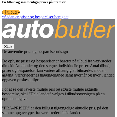
Få tilbud og sammenlign priser på bremser
Få tilbud »
*Sådan er priser og besparelser beregnet
Luk
De anvendte pris- og besparelsesudsagn
De oplyste priser og besparelser er baseret på tilbud fra værksteder
tilmeldt Autobutler og deres egne, individuelle priser. Antal tilbud,
priser og besparelser kan variere afhængig af bilmærke, model,
årgang, værkstedernes tilgængelighed samt hvornår og hvor i landet,
opgaven ønskes udført.
For at se den laveste mulige pris og største mulige aktuelle
besparelse, skal “Hele landet” vælges i tilbudsoversigten på en
oprettet opgave.
"FRA-PRISER" er den billigst tilgængelige aktuelle pris, på den
samme opgavetype, fra værksteder i hele landet.