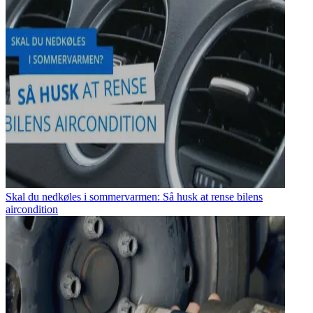
Skal du nedkøles i sommervarmen: Så husk at rense bilens
aircondition