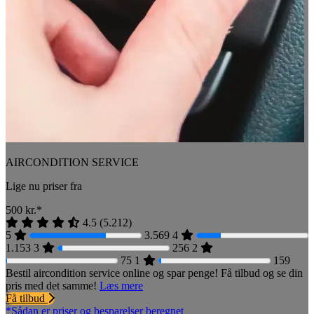
AIRCONDITION SERVICE
Lige nu priser fra
500
kr.*
4.5
(
5.212
)
5
3.569
4
1.153
3
256
2
75
1
159
Bestil aircondition service online og spar penge! Få tilbud og se din
pris med det samme!
Læs mere
Få tilbud
*Sådan er priser og besparelser beregnet