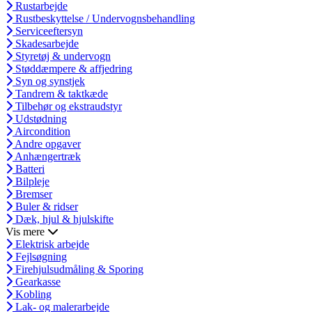
Rustarbejde
Rustbeskyttelse / Undervognsbehandling
Serviceeftersyn
Skadesarbejde
Styretøj & undervogn
Støddæmpere & affjedring
Syn og synstjek
Tandrem & taktkæde
Tilbehør og ekstraudstyr
Udstødning
Aircondition
Andre opgaver
Anhængertræk
Batteri
Bilpleje
Bremser
Buler & ridser
Dæk, hjul & hjulskifte
Vis mere
Elektrisk arbejde
Fejlsøgning
Firehjulsudmåling & Sporing
Gearkasse
Kobling
Lak- og malerarbejde