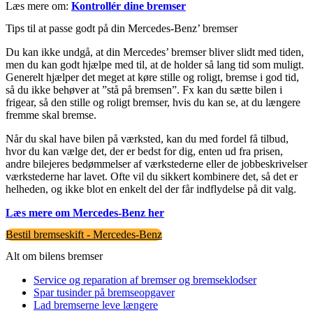
Læs mere om:
Kontrollér dine bremser
Tips til at passe godt på din Mercedes-Benz’ bremser
Du kan ikke undgå, at din Mercedes’ bremser bliver slidt med tiden,
men du kan godt hjælpe med til, at de holder så lang tid som muligt.
Generelt hjælper det meget at køre stille og roligt, bremse i god tid,
så du ikke behøver at ”stå på bremsen”. Fx kan du sætte bilen i
frigear, så den stille og roligt bremser, hvis du kan se, at du længere
fremme skal bremse.
Når du skal have bilen på værksted, kan du med fordel få tilbud,
hvor du kan vælge det, der er bedst for dig, enten ud fra prisen,
andre bilejeres bedømmelser af værkstederne eller de jobbeskrivelser
værkstederne har lavet. Ofte vil du sikkert kombinere det, så det er
helheden, og ikke blot en enkelt del der får indflydelse på dit valg.
Læs mere om Mercedes-Benz her
Bestil bremseskift - Mercedes-Benz
Alt om bilens bremser
Service og reparation af bremser og bremseklodser
Spar tusinder på bremseopgaver
Lad bremserne leve længere