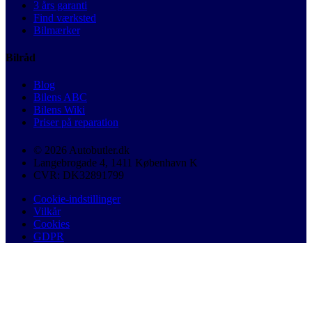
3 års garanti
Find værksted
Bilmærker
Bilråd
Blog
Bilens ABC
Bilens Wiki
Priser på reparation
© 2026 Autobutler.dk
Langebrogade 4, 1411 København K
CVR: DK32891799
Cookie-indstillinger
Vilkår
Cookies
GDPR