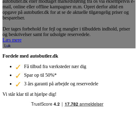
autobutler.dk eller modtaget markedsføring fra os via eksempelvis e-
mail, online eller offline kampagner m.m. Opret derfor altid en
opgave på autobutler.dk for at se de aktuelle tilgængelig priser og
besparelser.
Der tages forbehold for fejl og mangler i tilbuddets indhold, priser
og beskrivelser samt for udsolgte reservedele.
Læs mere
Luk
Fordele med autobutler.dk
Få tilbud fra værksteder nær dig
Spar op til 50%*
3 års garanti på arbejde og reservedele
Vi står klar til at hjælpe dig!