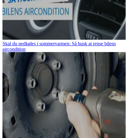
Skal du nedkøles i sommervarmen: Så husk at rense bilens
aircondition