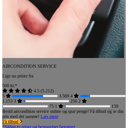
AIRCONDITION SERVICE
Lige nu priser fra
500
kr.*
4.5
(
5.212
)
5
3.569
4
1.153
3
256
2
75
1
159
Bestil aircondition service online og spar penge! Få tilbud og se din
pris med det samme!
Læs mere
Få tilbud
*Sådan er priser og besparelser beregnet