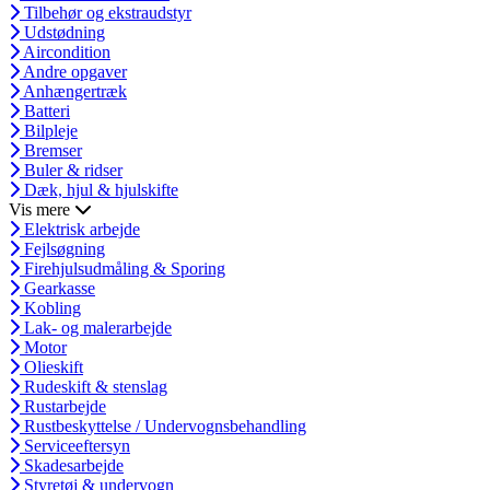
Tilbehør og ekstraudstyr
Udstødning
Aircondition
Andre opgaver
Anhængertræk
Batteri
Bilpleje
Bremser
Buler & ridser
Dæk, hjul & hjulskifte
Vis mere
Elektrisk arbejde
Fejlsøgning
Firehjulsudmåling & Sporing
Gearkasse
Kobling
Lak- og malerarbejde
Motor
Olieskift
Rudeskift & stenslag
Rustarbejde
Rustbeskyttelse / Undervognsbehandling
Serviceeftersyn
Skadesarbejde
Styretøj & undervogn