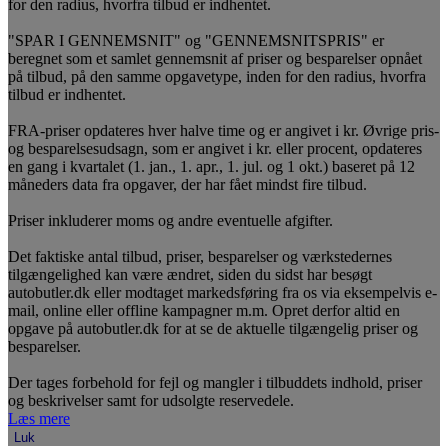
for den radius, hvorfra tilbud er indhentet.
"SPAR I GENNEMSNIT" og "GENNEMSNITSPRIS" er
beregnet som et samlet gennemsnit af priser og besparelser opnået
på tilbud, på den samme opgavetype, inden for den radius, hvorfra
tilbud er indhentet.
FRA-priser opdateres hver halve time og er angivet i kr. Øvrige pris-
og besparelsesudsagn, som er angivet i kr. eller procent, opdateres
en gang i kvartalet (1. jan., 1. apr., 1. jul. og 1 okt.) baseret på 12
måneders data fra opgaver, der har fået mindst fire tilbud.
Priser inkluderer moms og andre eventuelle afgifter.
Det faktiske antal tilbud, priser, besparelser og værkstedernes
tilgængelighed kan være ændret, siden du sidst har besøgt
autobutler.dk eller modtaget markedsføring fra os via eksempelvis e-
mail, online eller offline kampagner m.m. Opret derfor altid en
opgave på autobutler.dk for at se de aktuelle tilgængelig priser og
besparelser.
Der tages forbehold for fejl og mangler i tilbuddets indhold, priser
og beskrivelser samt for udsolgte reservedele.
Læs mere
Luk