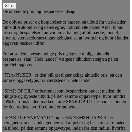
Luk
De anvendte pris- og besparelsesudsagn
De oplyste priser og besparelser er baseret på tilbud fra værksteder
tilmeldt Autobutler og deres egne, individuelle priser. Antal tilbud,
priser og besparelser kan variere afhængig af bilmærke, model,
årgang, værkstedernes tilgængelighed samt hvornår og hvor i landet,
opgaven ønskes udført.
For at se den laveste mulige pris og største mulige aktuelle
besparelse, skal “Hele landet” vælges i tilbudsoversigten på en
oprettet opgave.
"FRA-PRISER" er den billigst tilgængelige aktuelle pris, på den
samme opgavetype, fra værksteder i hele landet.
"SPAR OP TIL" er beregnet som besparelsen opnået mellem de
billigste og dyreste tilbud, på den samme opgavetype, hvor mindst
25% har opnået den markedsførte SPAR OP TIL besparelse, inden
for den radius, hvorfra tilbud er indhentet.
"SPAR I GENNEMSNIT" og "GENNEMSNITSPRIS" er
beregnet som et samlet gennemsnit af priser og besparelser opnået
på tilbud, på den samme opgavetype, inden for den radius, hvorfra