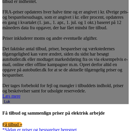
tilbud er indhentet.
FRA-priser opdateres hver halve time og er angivet i kr. Øvrige pris-
og besparelsesudsagn, som er angivet i kr. eller procent, opdateres
en gang i kvartalet (1. jan., 1. apr., 1. jul. og 1 okt.) baseret på 12
måneders data fra opgaver, der har fået mindst fire tilbud.
Priser inkluderer moms og andre eventuelle afgifter.
Det faktiske antal tilbud, priser, besparelser og værkstedernes
tilgængelighed kan være ændret, siden du sidst har besøgt
autobutler.dk eller modtaget markedsføring fra os via eksempelvis e-
mail, online eller offline kampagner m.m. Opret derfor altid en
opgave på autobutler.dk for at se de aktuelle tilgængelig priser og
besparelser.
Der tages forbehold for fejl og mangler i tilbuddets indhold, priser
og beskrivelser samt for udsolgte reservedele.
Læs mere
Luk
Få tilbud og sammenlign priser på elektrisk arbejde
Få tilbud »
*Sådan er priser og besparelser beregnet