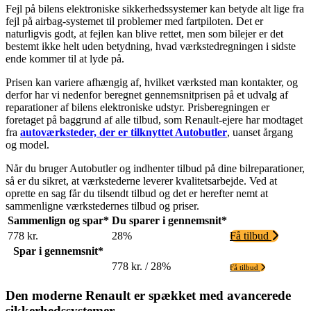
Fejl på bilens elektroniske sikkerhedssystemer kan betyde alt lige fra
fejl på airbag-systemet til problemer med fartpiloten. Det er
naturligvis godt, at fejlen kan blive rettet, men som bilejer er det
bestemt ikke helt uden betydning, hvad værkstedregningen i sidste
ende kommer til at lyde på.
Prisen kan variere afhængig af, hvilket værksted man kontakter, og
derfor har vi nedenfor beregnet gennemsnitprisen på et udvalg af
reparationer af bilens elektroniske udstyr. Prisberegningen er
foretaget på baggrund af alle tilbud, som Renault-ejere har modtaget
fra
autoværksteder, der er tilknyttet Autobutler
, uanset årgang
og model.
Når du bruger Autobutler og indhenter tilbud på dine bilreparationer,
så er du sikret, at værkstederne leverer kvalitetsarbejde. Ved at
oprette en sag får du tilsendt tilbud og det er herefter nemt at
sammenligne værkstedernes tilbud og priser.
Sammenlign og spar*
Du sparer i gennemsnit*
778 kr.
28%
Få tilbud
Spar i gennemsnit*
778 kr. / 28%
Få tilbud
Den moderne Renault er spækket med avancerede
sikkerhedssystemer