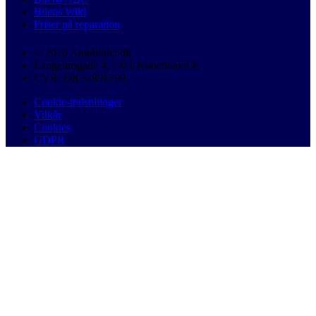
Bilens Wiki
Priser på reparation
© 2026 Autobutler.dk
Langebrogade 4, 1411 København K
CVR: DK32891799
Cookie-indstillinger
Vilkår
Cookies
GDPR