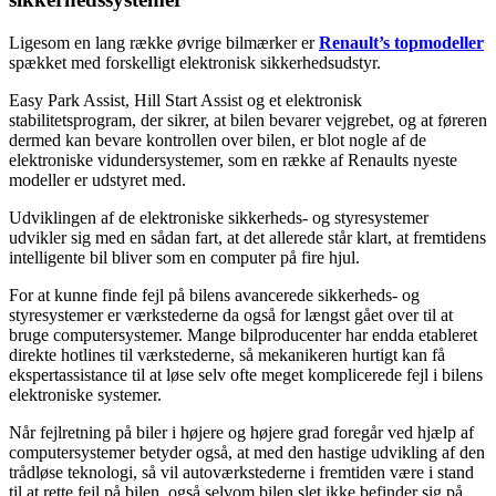
Ligesom en lang række øvrige bilmærker er
Renault’s topmodeller
spækket med forskelligt elektronisk sikkerhedsudstyr.
Easy Park Assist, Hill Start Assist og et elektronisk
stabilitetsprogram, der sikrer, at bilen bevarer vejgrebet, og at føreren
dermed kan bevare kontrollen over bilen, er blot nogle af de
elektroniske vidundersystemer, som en række af Renaults nyeste
modeller er udstyret med.
Udviklingen af de elektroniske sikkerheds- og styresystemer
udvikler sig med en sådan fart, at det allerede står klart, at fremtidens
intelligente bil bliver som en computer på fire hjul.
For at kunne finde fejl på bilens avancerede sikkerheds- og
styresystemer er værkstederne da også for længst gået over til at
bruge computersystemer. Mange bilproducenter har endda etableret
direkte hotlines til værkstederne, så mekanikeren hurtigt kan få
ekspertassistance til at løse selv ofte meget komplicerede fejl i bilens
elektroniske systemer.
Når fejlretning på biler i højere og højere grad foregår ved hjælp af
computersystemer betyder også, at med den hastige udvikling af den
trådløse teknologi, så vil autoværkstederne i fremtiden være i stand
til at rette fejl på bilen, også selvom bilen slet ikke befinder sig på