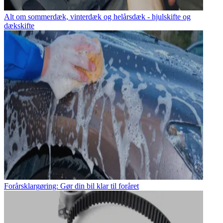
Alt om sommerdæk, vinterdæk og helårsdæk - hjulskifte og
dækskifte
Forårsklargøring: Gør din bil klar til foråret