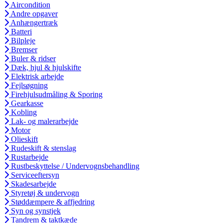
Aircondition
Andre opgaver
Anhængertræk
Batteri
Bilpleje
Bremser
Buler & ridser
Dæk, hjul & hjulskifte
Elektrisk arbejde
Fejlsøgning
Firehjulsudmåling & Sporing
Gearkasse
Kobling
Lak- og malerarbejde
Motor
Olieskift
Rudeskift & stenslag
Rustarbejde
Rustbeskyttelse / Undervognsbehandling
Serviceeftersyn
Skadesarbejde
Styretøj & undervogn
Støddæmpere & affjedring
Syn og synstjek
Tandrem & taktkæde