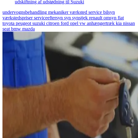
udskiftning af udstødning til Suzuki
undervognsbehandling
mekaniker
værksted
service
bilsyn
værkstedspriser
serviceeftersyn
syn
synstjek
renault
omsyn
fiat
toyota
peugeot
suzuki
citroen
ford
opel
vw
anhængertræk
kia
nissan
seat
bmw
mazda