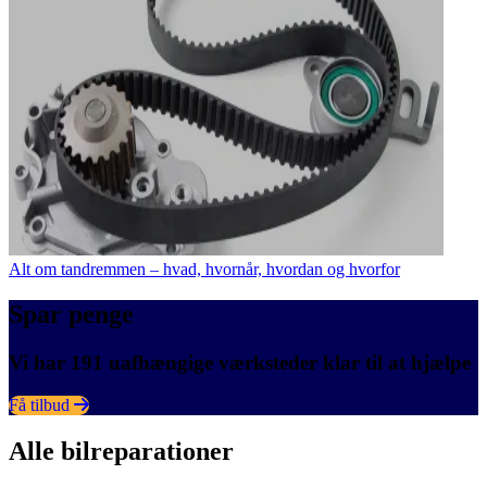
Alt om tandremmen – hvad, hvornår, hvordan og hvorfor
Spar penge
Vi har 191 uafhængige værksteder klar til at hjælpe
Få tilbud
Alle bilreparationer