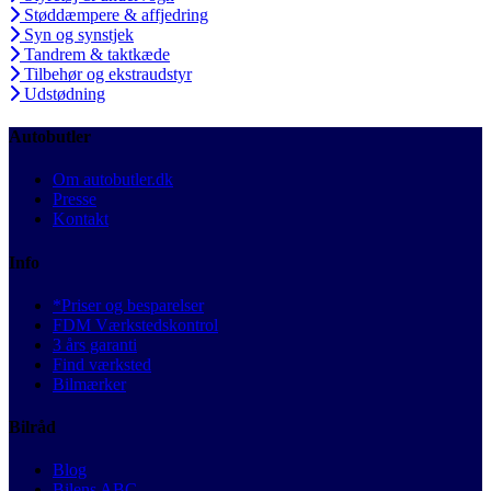
Støddæmpere & affjedring
Syn og synstjek
Tandrem & taktkæde
Tilbehør og ekstraudstyr
Udstødning
Autobutler
Om autobutler.dk
Presse
Kontakt
Info
*Priser og besparelser
FDM Værkstedskontrol
3 års garanti
Find værksted
Bilmærker
Bilråd
Blog
Bilens ABC