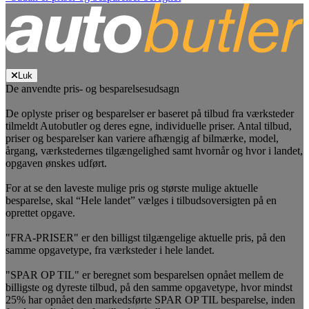
Luk
De anvendte pris- og besparelsesudsagn
De oplyste priser og besparelser er baseret på tilbud fra værksteder
tilmeldt Autobutler og deres egne, individuelle priser. Antal tilbud,
priser og besparelser kan variere afhængig af bilmærke, model,
årgang, værkstedernes tilgængelighed samt hvornår og hvor i landet,
opgaven ønskes udført.
For at se den laveste mulige pris og største mulige aktuelle
besparelse, skal “Hele landet” vælges i tilbudsoversigten på en
oprettet opgave.
"FRA-PRISER" er den billigst tilgængelige aktuelle pris, på den
samme opgavetype, fra værksteder i hele landet.
"SPAR OP TIL" er beregnet som besparelsen opnået mellem de
billigste og dyreste tilbud, på den samme opgavetype, hvor mindst
25% har opnået den markedsførte SPAR OP TIL besparelse, inden