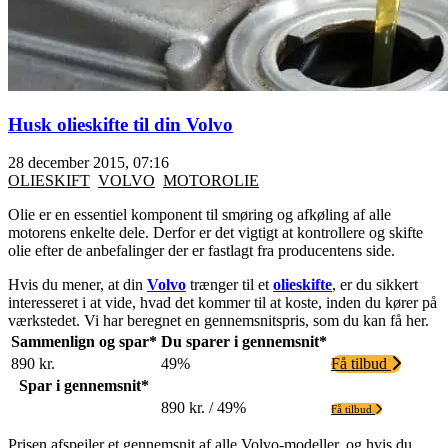
Husk olieskifte til din Volvo
28 december 2015, 07:16
OLIESKIFT
VOLVO
MOTOROLIE
Olie er en essentiel komponent til smøring og afkøling af alle
motorens enkelte dele. Derfor er det vigtigt at kontrollere og skifte
olie efter de anbefalinger der er fastlagt fra producentens side.
Hvis du mener, at din
Volvo
trænger til et
olieskifte
, er du sikkert
interesseret i at vide, hvad det kommer til at koste, inden du kører på
værkstedet. Vi har beregnet en gennemsnitspris, som du kan få her.
Sammenlign og spar*
Du sparer i gennemsnit*
890 kr.
49%
Få tilbud
Spar i gennemsnit*
890 kr. / 49%
Få tilbud
Prisen afspejler et gennemsnit af alle Volvo-modeller, og hvis du