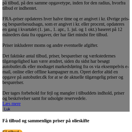
på tilbud, på den samme opgavetype, inden for den radius, hvorfra
tilbud er indhentet.
FRA-priser opdateres hver halve time og er angivet i kr. Øvrige pris-
og besparelsesudsagn, som er angivet i kr. eller procent, opdateres
en gang i kvartalet (1. jan., 1. apr., 1. jul. og 1 okt.) baseret på 12
måneders data fra opgaver, der har fået mindst fire tilbud.
Priser inkluderer moms og andre eventuelle afgifter.
Det faktiske antal tilbud, priser, besparelser og værkstedernes
tilgængelighed kan være ændret, siden du sidst har besøgt
autobutler.dk eller modtaget markedsføring fra os via eksempelvis e-
mail, online eller offline kampagner m.m. Opret derfor altid en
opgave på autobutler.dk for at se de aktuelle tilgængelig priser og
besparelser.
Der tages forbehold for fejl og mangler i tilbuddets indhold, priser
og beskrivelser samt for udsolgte reservedele.
Læs mere
Luk
Få tilbud og sammenlign priser på olieskifte