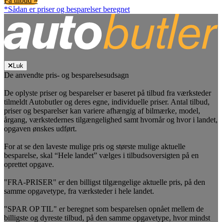
Få tilbud »
*Sådan er priser og besparelser beregnet
Luk
De anvendte pris- og besparelsesudsagn
De oplyste priser og besparelser er baseret på tilbud fra værksteder
tilmeldt Autobutler og deres egne, individuelle priser. Antal tilbud,
priser og besparelser kan variere afhængig af bilmærke, model,
årgang, værkstedernes tilgængelighed samt hvornår og hvor i landet,
opgaven ønskes udført.
For at se den laveste mulige pris og største mulige aktuelle
besparelse, skal “Hele landet” vælges i tilbudsoversigten på en
oprettet opgave.
"FRA-PRISER" er den billigst tilgængelige aktuelle pris, på den
samme opgavetype, fra værksteder i hele landet.
"SPAR OP TIL" er beregnet som besparelsen opnået mellem de
billigste og dyreste tilbud, på den samme opgavetype, hvor mindst