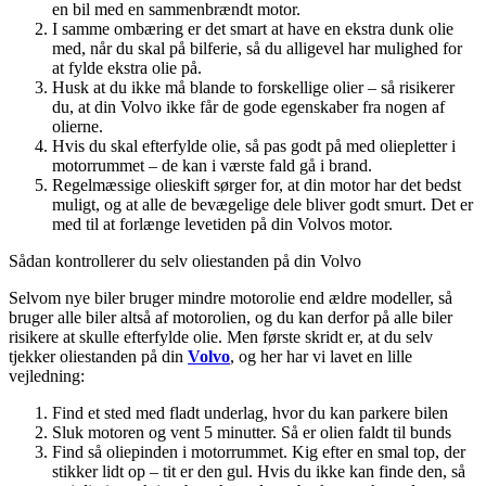
en bil med en sammenbrændt motor.
I samme ombæring er det smart at have en ekstra dunk olie
med, når du skal på bilferie, så du alligevel har mulighed for
at fylde ekstra olie på.
Husk at du ikke må blande to forskellige olier – så risikerer
du, at din Volvo ikke får de gode egenskaber fra nogen af
olierne.
Hvis du skal efterfylde olie, så pas godt på med oliepletter i
motorrummet – de kan i værste fald gå i brand.
Regelmæssige olieskift sørger for, at din motor har det bedst
muligt, og at alle de bevægelige dele bliver godt smurt. Det er
med til at forlænge levetiden på din Volvos motor.
Sådan kontrollerer du selv oliestanden på din Volvo
Selvom nye biler bruger mindre motorolie end ældre modeller, så
bruger alle biler altså af motorolien, og du kan derfor på alle biler
risikere at skulle efterfylde olie. Men første skridt er, at du selv
tjekker oliestanden på din
Volvo
, og her har vi lavet en lille
vejledning:
Find et sted med fladt underlag, hvor du kan parkere bilen
Sluk motoren og vent 5 minutter. Så er olien faldt til bunds
Find så oliepinden i motorrummet. Kig efter en smal top, der
stikker lidt op – tit er den gul. Hvis du ikke kan finde den, så