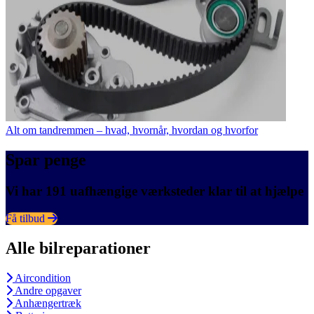
Alt om tandremmen – hvad, hvornår, hvordan og hvorfor
Spar penge
Vi har 191 uafhængige værksteder klar til at hjælpe
Få tilbud
Alle bilreparationer
Aircondition
Andre opgaver
Anhængertræk