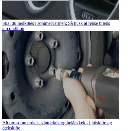
Skal du nedkøles i sommervarmen: Så husk at rense bilens
aircondition
Alt om sommerdæk, vinterdæk og helårsdæk - hjulskifte og
dækskifte