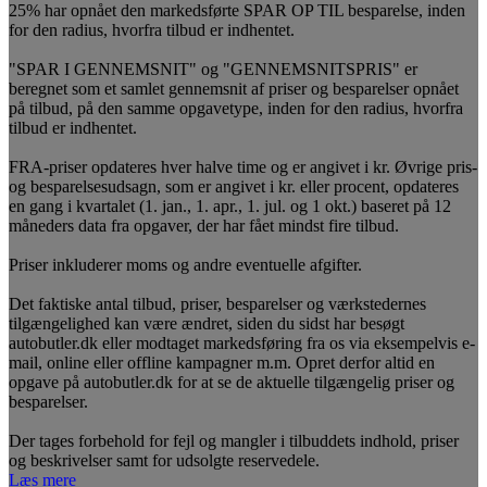
25% har opnået den markedsførte SPAR OP TIL besparelse, inden
for den radius, hvorfra tilbud er indhentet.
"SPAR I GENNEMSNIT" og "GENNEMSNITSPRIS" er
beregnet som et samlet gennemsnit af priser og besparelser opnået
på tilbud, på den samme opgavetype, inden for den radius, hvorfra
tilbud er indhentet.
FRA-priser opdateres hver halve time og er angivet i kr. Øvrige pris-
og besparelsesudsagn, som er angivet i kr. eller procent, opdateres
en gang i kvartalet (1. jan., 1. apr., 1. jul. og 1 okt.) baseret på 12
måneders data fra opgaver, der har fået mindst fire tilbud.
Priser inkluderer moms og andre eventuelle afgifter.
Det faktiske antal tilbud, priser, besparelser og værkstedernes
tilgængelighed kan være ændret, siden du sidst har besøgt
autobutler.dk eller modtaget markedsføring fra os via eksempelvis e-
mail, online eller offline kampagner m.m. Opret derfor altid en
opgave på autobutler.dk for at se de aktuelle tilgængelig priser og
besparelser.
Der tages forbehold for fejl og mangler i tilbuddets indhold, priser
og beskrivelser samt for udsolgte reservedele.
Læs mere