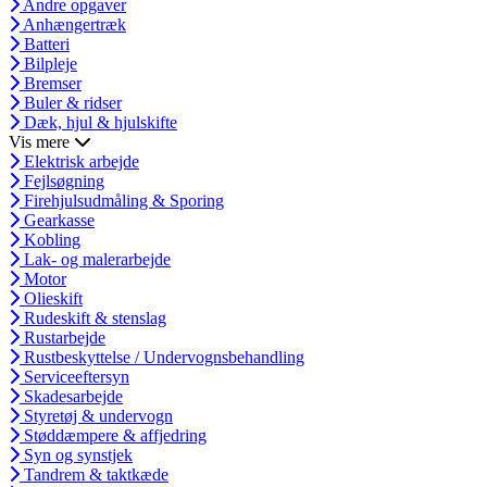
Andre opgaver
Anhængertræk
Batteri
Bilpleje
Bremser
Buler & ridser
Dæk, hjul & hjulskifte
Vis mere
Elektrisk arbejde
Fejlsøgning
Firehjulsudmåling & Sporing
Gearkasse
Kobling
Lak- og malerarbejde
Motor
Olieskift
Rudeskift & stenslag
Rustarbejde
Rustbeskyttelse / Undervognsbehandling
Serviceeftersyn
Skadesarbejde
Styretøj & undervogn
Støddæmpere & affjedring
Syn og synstjek
Tandrem & taktkæde