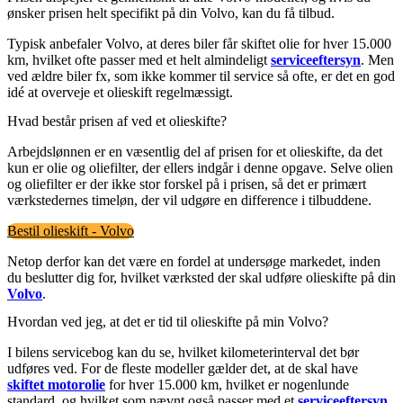
ønsker prisen helt specifikt på din Volvo, kan du få tilbud.
Typisk anbefaler Volvo, at deres biler får skiftet olie for hver 15.000
km, hvilket ofte passer med et helt almindeligt
serviceeftersyn
. Men
ved ældre biler fx, som ikke kommer til service så ofte, er det en god
idé at overveje et olieskift regelmæssigt.
Hvad består prisen af ved et olieskifte?
Arbejdslønnen er en væsentlig del af prisen for et olieskifte, da det
kun er olie og oliefilter, der ellers indgår i denne opgave. Selve olien
og oliefilter er der ikke stor forskel på i prisen, så det er primært
værkstedernes timeløn, der vil udgøre en difference i tilbuddene.
Bestil olieskift - Volvo
Netop derfor kan det være en fordel at undersøge markedet, inden
du beslutter dig for, hvilket værksted der skal udføre olieskifte på din
Volvo
.
Hvordan ved jeg, at det er tid til olieskifte på min Volvo?
I bilens servicebog kan du se, hvilket kilometerinterval det bør
udføres ved. For de fleste modeller gælder det, at de skal have
skiftet motorolie
for hver 15.000 km, hvilket er nogenlunde
standard, og hvilket som nævnt også passer med et
serviceeftersyn
.