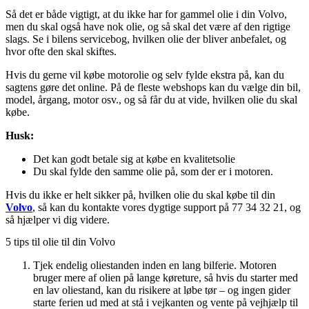
Så det er både vigtigt, at du ikke har for gammel olie i din Volvo,
men du skal også have nok olie, og så skal det være af den rigtige
slags. Se i bilens servicebog, hvilken olie der bliver anbefalet, og
hvor ofte den skal skiftes.
Hvis du gerne vil købe motorolie og selv fylde ekstra på, kan du
sagtens gøre det online. På de fleste webshops kan du vælge din bil,
model, årgang, motor osv., og så får du at vide, hvilken olie du skal
købe.
Husk:
Det kan godt betale sig at købe en kvalitetsolie
Du skal fylde den samme olie på, som der er i motoren.
Hvis du ikke er helt sikker på, hvilken olie du skal købe til din
Volvo
, så kan du kontakte vores dygtige support på 77 34 32 21, og
så hjælper vi dig videre.
5 tips til olie til din Volvo
Tjek endelig oliestanden inden en lang bilferie. Motoren
bruger mere af olien på lange køreture, så hvis du starter med
en lav oliestand, kan du risikere at løbe tør – og ingen gider
starte ferien ud med at stå i vejkanten og vente på vejhjælp til