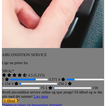
AIRCONDITION SERVICE
Lige nu priser fra
500
kr.*
4.5
(
5.215
)
5
3.571
4
1.154
3
256
2
75
1
159
Bestil aircondition service online og spar penge! Få tilbud og se din
pris med det samme!
Læs mere
Få tilbud
*Sådan er priser og besparelser beregnet