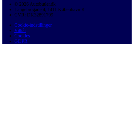
© 2026 Autobutler.dk
Langebrogade 4, 1411 København K
CVR: DK32891799
Cookie-indstillinger
Vilkår
Cookies
GDPR