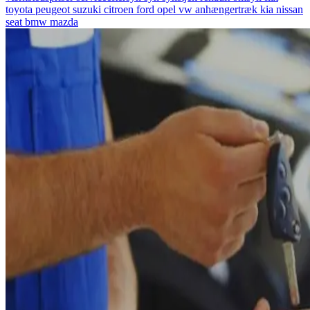
toyota
peugeot
suzuki
citroen
ford
opel
vw
anhængertræk
kia
nissan
seat
bmw
mazda