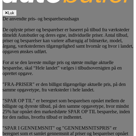
Luk
De anvendte pris- og besparelsesudsagn
De oplyste priser og besparelser er baseret på tilbud fra værksteder
tilmeldt Autobutler og deres egne, individuelle priser. Antal tilbud,
priser og besparelser kan variere afhængig af bilmærke, model,
årgang, værkstedernes tilgængelighed samt hvornår og hvor i landet,
opgaven ønskes udført.
For at se den laveste mulige pris og største mulige aktuelle
besparelse, skal “Hele landet” vælges i tilbudsoversigten på en
oprettet opgave.
"FRA-PRISER" er den billigst tilgængelige aktuelle pris, på den
samme opgavetype, fra værksteder i hele landet.
"SPAR OP TIL" er beregnet som besparelsen opnået mellem de
billigste og dyreste tilbud, på den samme opgavetype, hvor mindst
25% har opnået den markedsførte SPAR OP TIL besparelse, inden
for den radius, hvorfra tilbud er indhentet.
"SPAR I GENNEMSNIT" og "GENNEMSNITSPRIS" er
beregnet som et samlet gennemsnit af priser og besparelser opnået