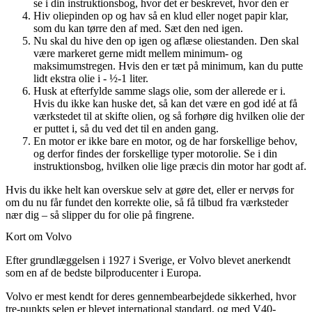
se i din instruktionsbog, hvor det er beskrevet, hvor den er
Hiv oliepinden op og hav så en klud eller noget papir klar,
som du kan tørre den af med. Sæt den ned igen.
Nu skal du hive den op igen og aflæse oliestanden. Den skal
være markeret gerne midt mellem minimum- og
maksimumstregen. Hvis den er tæt på minimum, kan du putte
lidt ekstra olie i - ½-1 liter.
Husk at efterfylde samme slags olie, som der allerede er i.
Hvis du ikke kan huske det, så kan det være en god idé at få
værkstedet til at skifte olien, og så forhøre dig hvilken olie der
er puttet i, så du ved det til en anden gang.
En motor er ikke bare en motor, og de har forskellige behov,
og derfor findes der forskellige typer motorolie. Se i din
instruktionsbog, hvilken olie lige præcis din motor har godt af.
Hvis du ikke helt kan overskue selv at gøre det, eller er nervøs for
om du nu får fundet den korrekte olie, så få tilbud fra værksteder
nær dig – så slipper du for olie på fingrene.
Kort om Volvo
Efter grundlæggelsen i 1927 i Sverige, er Volvo blevet anerkendt
som en af de bedste bilproducenter i Europa.
Volvo er mest kendt for deres gennembearbejdede sikkerhed, hvor
tre-punkts selen er blevet international standard, og med V40-