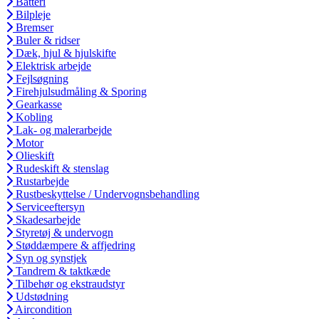
Batteri
Bilpleje
Bremser
Buler & ridser
Dæk, hjul & hjulskifte
Elektrisk arbejde
Fejlsøgning
Firehjulsudmåling & Sporing
Gearkasse
Kobling
Lak- og malerarbejde
Motor
Olieskift
Rudeskift & stenslag
Rustarbejde
Rustbeskyttelse / Undervognsbehandling
Serviceeftersyn
Skadesarbejde
Styretøj & undervogn
Støddæmpere & affjedring
Syn og synstjek
Tandrem & taktkæde
Tilbehør og ekstraudstyr
Udstødning
Aircondition