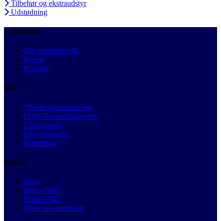
Tilbehør og ekstraudstyr
Udstødning
Autobutler
Om autobutler.dk
Presse
Kontakt
Info
*Priser og besparelser
FDM Værkstedskontrol
3 års garanti
Find værksted
Bilmærker
Bilråd
Blog
Bilens ABC
Bilens Wiki
Priser på reparation