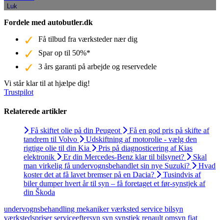
Luk
Fordele med autobutler.dk
Få tilbud fra værksteder nær dig
Spar op til 50%*
3 års garanti på arbejde og reservedele
Vi står klar til at hjælpe dig!
Trustpilot
Relaterede artikler
Få skiftet olie på din Peugeot
Få en god pris på skifte af
tandrem til Volvo
Udskiftning af motorolie - vælg den
rigtige olie til din Kia
Pris på diagnosticering af Kias
elektronik
Er din Mercedes-Benz klar til bilsynet?
Skal
man virkelig få undervognsbehandlet sin nye Suzuki?
Hvad
koster det at få lavet bremser på en Dacia?
Tusindvis af
biler dumper hvert år til syn – få foretaget et før-synstjek af
din Škoda
undervognsbehandling
mekaniker
værksted
service
bilsyn
værkstedspriser
serviceeftersyn
syn
synstjek
renault
omsyn
fiat