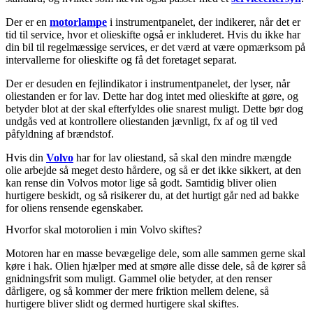
Der er en
motorlampe
i instrumentpanelet, der indikerer, når det er
tid til service, hvor et olieskifte også er inkluderet. Hvis du ikke har
din bil til regelmæssige services, er det værd at være opmærksom på
intervallerne for olieskifte og få det foretaget separat.
Der er desuden en fejlindikator i instrumentpanelet, der lyser, når
oliestanden er for lav. Dette har dog intet med olieskifte at gøre, og
betyder blot at der skal efterfyldes olie snarest muligt. Dette bør dog
undgås ved at kontrollere oliestanden jævnligt, fx af og til ved
påfyldning af brændstof.
Hvis din
Volvo
har for lav oliestand, så skal den mindre mængde
olie arbejde så meget desto hårdere, og så er det ikke sikkert, at den
kan rense din Volvos motor lige så godt. Samtidig bliver olien
hurtigere beskidt, og så risikerer du, at det hurtigt går ned ad bakke
for oliens rensende egenskaber.
Hvorfor skal motorolien i min Volvo skiftes?
Motoren har en masse bevægelige dele, som alle sammen gerne skal
køre i hak. Olien hjælper med at smøre alle disse dele, så de kører så
gnidningsfrit som muligt. Gammel olie betyder, at den renser
dårligere, og så kommer der mere friktion mellem delene, så
hurtigere bliver slidt og dermed hurtigere skal skiftes.