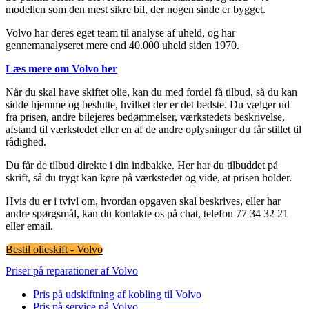
modellen som den mest sikre bil, der nogen sinde er bygget.
Volvo har deres eget team til analyse af uheld, og har
gennemanalyseret mere end 40.000 uheld siden 1970.
Læs mere om Volvo her
Når du skal have skiftet olie, kan du med fordel få tilbud, så du kan
sidde hjemme og beslutte, hvilket der er det bedste. Du vælger ud
fra prisen, andre bilejeres bedømmelser, værkstedets beskrivelse,
afstand til værkstedet eller en af de andre oplysninger du får stillet til
rådighed.
Du får de tilbud direkte i din indbakke. Her har du tilbuddet på
skrift, så du trygt kan køre på værkstedet og vide, at prisen holder.
Hvis du er i tvivl om, hvordan opgaven skal beskrives, eller har
andre spørgsmål, kan du kontakte os på chat, telefon 77 34 32 21
eller email.
Bestil olieskift - Volvo
Priser på reparationer af Volvo
Pris på udskiftning af kobling til Volvo
Pris på service på Volvo