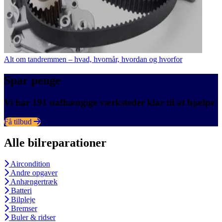
Alt om tandremmen – hvad, hvornår, hvordan og hvorfor
Spar penge
Vi har 191 uafhængige værksteder klar til at hjælpe
Få tilbud
Alle bilreparationer
Aircondition
Andre opgaver
Anhængertræk
Batteri
Bilpleje
Bremser
Buler & ridser