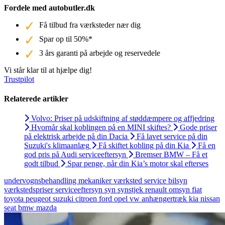
Fordele med autobutler.dk
Få tilbud fra værksteder nær dig
Spar op til 50%*
3 års garanti på arbejde og reservedele
Vi står klar til at hjælpe dig!
Trustpilot
Relaterede artikler
Volvo: Priser på udskiftning af støddæmpere og affjedring
Hvornår skal koblingen på en MINI skiftes?
Gode priser
på elektrisk arbejde på din Dacia
Få lavet service på din
Suzuki's klimaanlæg
Få skiftet kobling på din Kia
Få en
god pris på Audi serviceeftersyn
Bremser BMW – Få et
godt tilbud
Spar penge, når din Kia’s motor skal efterses
undervognsbehandling
mekaniker
værksted
service
bilsyn
værkstedspriser
serviceeftersyn
syn
synstjek
renault
omsyn
fiat
toyota
peugeot
suzuki
citroen
ford
opel
vw
anhængertræk
kia
nissan
seat
bmw
mazda