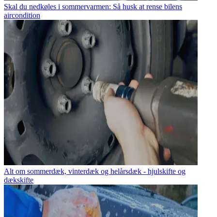
Skal du nedkøles i sommervarmen: Så husk at rense bilens
aircondition
Alt om sommerdæk, vinterdæk og helårsdæk - hjulskifte og
dækskifte