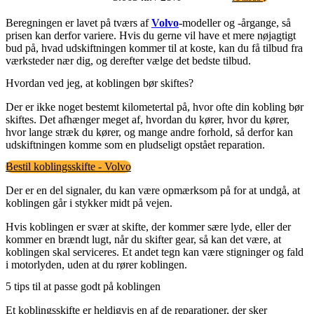
Beregningen er lavet på tværs af
Volvo
-modeller og -årgange, så
prisen kan derfor variere. Hvis du gerne vil have et mere nøjagtigt
bud på, hvad udskiftningen kommer til at koste, kan du få tilbud fra
værksteder nær dig, og derefter vælge det bedste tilbud.
Hvordan ved jeg, at koblingen bør skiftes?
Der er ikke noget bestemt kilometertal på, hvor ofte din kobling bør
skiftes. Det afhænger meget af, hvordan du kører, hvor du kører,
hvor lange stræk du kører, og mange andre forhold, så derfor kan
udskiftningen komme som en pludseligt opstået reparation.
Bestil koblingsskifte - Volvo
Der er en del signaler, du kan være opmærksom på for at undgå, at
koblingen går i stykker midt på vejen.
Hvis koblingen er svær at skifte, der kommer sære lyde, eller der
kommer en brændt lugt, når du skifter gear, så kan det være, at
koblingen skal serviceres. Et andet tegn kan være stigninger og fald
i motorlyden, uden at du rører koblingen.
5 tips til at passe godt på koblingen
Et koblingsskifte er heldigvis en af de reparationer, der sker