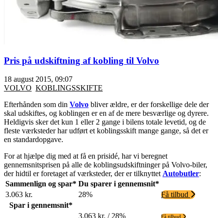
Pris på udskiftning af kobling til Volvo
18 august 2015, 09:07
VOLVO
KOBLINGSSKIFTE
Efterhånden som din
Volvo
bliver ældre, er der forskellige dele der
skal udskiftes, og koblingen er en af de mere besværlige og dyrere.
Heldigvis sker det kun 1 eller 2 gange i bilens totale levetid, og de
fleste værksteder har udført et koblingsskift mange gange, så det er
en standardopgave.
For at hjælpe dig med at få en prisidé, har vi beregnet
gennemsnitsprisen på alle de koblingsudskiftninger på Volvo-biler,
der hidtil er foretaget af værksteder, der er tilknyttet
Autobutler
:
Sammenlign og spar*
Du sparer i gennemsnit*
3.063 kr.
28%
Få tilbud
Spar i gennemsnit*
3.063 kr. / 28%
Få tilbud