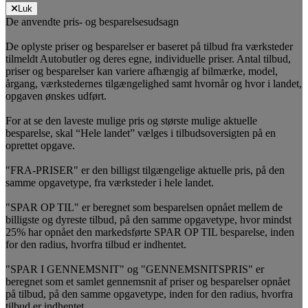
Luk
De anvendte pris- og besparelsesudsagn
De oplyste priser og besparelser er baseret på tilbud fra værksteder
tilmeldt Autobutler og deres egne, individuelle priser. Antal tilbud,
priser og besparelser kan variere afhængig af bilmærke, model,
årgang, værkstedernes tilgængelighed samt hvornår og hvor i landet,
opgaven ønskes udført.
For at se den laveste mulige pris og største mulige aktuelle
besparelse, skal “Hele landet” vælges i tilbudsoversigten på en
oprettet opgave.
"FRA-PRISER" er den billigst tilgængelige aktuelle pris, på den
samme opgavetype, fra værksteder i hele landet.
"SPAR OP TIL" er beregnet som besparelsen opnået mellem de
billigste og dyreste tilbud, på den samme opgavetype, hvor mindst
25% har opnået den markedsførte SPAR OP TIL besparelse, inden
for den radius, hvorfra tilbud er indhentet.
"SPAR I GENNEMSNIT" og "GENNEMSNITSPRIS" er
beregnet som et samlet gennemsnit af priser og besparelser opnået
på tilbud, på den samme opgavetype, inden for den radius, hvorfra
tilbud er indhentet.