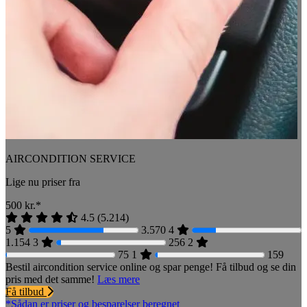
AIRCONDITION SERVICE
Lige nu priser fra
500
kr.*
4.5
(
5.214
)
5
3.570
4
1.154
3
256
2
75
1
159
Bestil aircondition service online og spar penge! Få tilbud og se din
pris med det samme!
Læs mere
Få tilbud
*Sådan er priser og besparelser beregnet