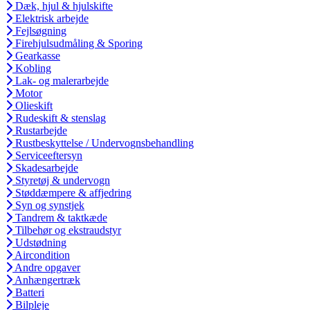
Dæk, hjul & hjulskifte
Elektrisk arbejde
Fejlsøgning
Firehjulsudmåling & Sporing
Gearkasse
Kobling
Lak- og malerarbejde
Motor
Olieskift
Rudeskift & stenslag
Rustarbejde
Rustbeskyttelse / Undervognsbehandling
Serviceeftersyn
Skadesarbejde
Styretøj & undervogn
Støddæmpere & affjedring
Syn og synstjek
Tandrem & taktkæde
Tilbehør og ekstraudstyr
Udstødning
Aircondition
Andre opgaver
Anhængertræk
Batteri
Bilpleje