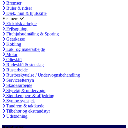
Bremser
Buler & ridser
Dæk, hjul & hjulskifte
Vis mere
Elektrisk arbejde
Fejlsøgning
Firehjulsudmåling & Sporing
Gearkasse
Kobling
Lak- og malerarbejde
Motor
Olieskift
Rudeskift & stenslag
Rustarbejde
Rustbeskyttelse / Undervognsbehandling
Serviceeftersyn
Skadesarbejde
Styretøj & undervogn
Støddæmpere & affjedring
Syn og synstjek
Tandrem & taktkæde
Tilbehør og ekstraudstyr
Udstødning
Autobutler