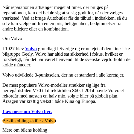
Når reparationen afhænger meget af timer, der bruges på
reparationen, kan det betale sig at se sig godt for, når der vælges
værksted. Ved at bruge Autobutler får du tilbud i indbakken, så du
selv kan vælge ud fra enten pris, beliggenhed, bedømmelser fra
andre bilejere eller en kombination.
Om Volvo
I 1927 blev
Volvo
grundlagt i Sverige og er nu ejet af den kinesiske
bilgruppe Geely. Volvo har altid sat sikkerhed i fokus, hvilket er
forståeligt, når det har været henvendt til de svenske vejrforhold i de
kolde måneder.
Volvo udviklede 3-punktselen, der nu er standard i alle køretøjer.
De mest populære Volvo-modeller strækker sig lige fra
herregårdsbilen V70 til direktørbilen S60. I 2014 havde Volvo et
rekordår med næsten en halv mio. solgte biler på globalt plan.
Årsagen var kraftig vækst i både Kina og Europa.
Læs mere om Volvo her.
Bestil koblingsskifte - Volvo
Mere om bilens kobling