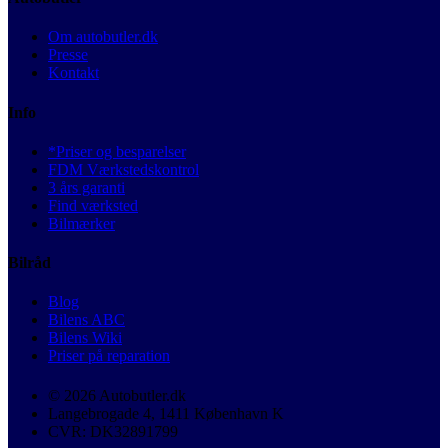
Om autobutler.dk
Presse
Kontakt
Info
*Priser og besparelser
FDM Værkstedskontrol
3 års garanti
Find værksted
Bilmærker
Bilråd
Blog
Bilens ABC
Bilens Wiki
Priser på reparation
© 2026 Autobutler.dk
Langebrogade 4, 1411 København K
CVR: DK32891799