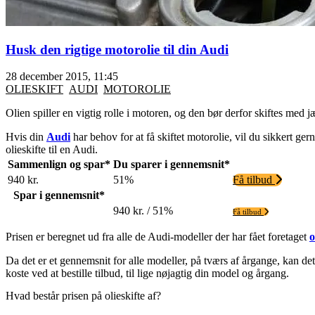
Husk den rigtige motorolie til din Audi
28 december 2015, 11:45
OLIESKIFT
AUDI
MOTOROLIE
Olien spiller en vigtig rolle i motoren, og den bør derfor skiftes med
Hvis din
Audi
har behov for at få skiftet motorolie, vil du sikkert g
olieskifte til en Audi.
Sammenlign og spar*
Du sparer i gennemsnit*
940 kr.
51%
Få tilbud
Spar i gennemsnit*
940 kr. / 51%
Få tilbud
Prisen er beregnet ud fra alle de Audi-modeller der har fået foretaget
o
Da det er et gennemsnit for alle modeller, på tværs af årgange, kan de
koste ved at bestille tilbud, til lige nøjagtig din model og årgang.
Hvad består prisen på olieskifte af?