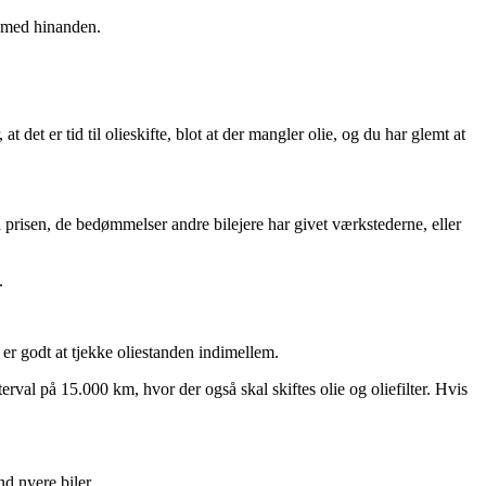
d med hinanden.
t det er tid til olieskifte, blot at der mangler olie, og du har glemt at
ra prisen, de bedømmelser andre bilejere har givet værkstederne, eller
.
t er godt at tjekke oliestanden indimellem.
erval på 15.000 km, hvor der også skal skiftes olie og oliefilter. Hvis
nd nyere biler.