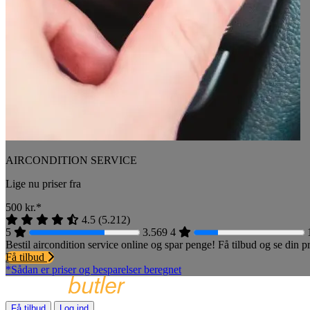
AIRCONDITION SERVICE
Lige nu priser fra
500
kr.*
4.5
(
5.212
)
5
3.569
4
Bestil aircondition service online og spar penge! Få tilbud og se din
Få tilbud
*Sådan er priser og besparelser beregnet
Få tilbud
Log ind