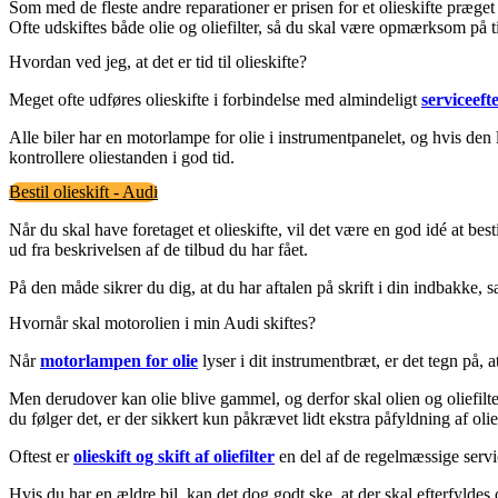
Som med de fleste andre reparationer er prisen for et olieskifte præget 
Ofte udskiftes både olie og oliefilter, så du skal være opmærksom på 
Hvordan ved jeg, at det er tid til olieskifte?
Meget ofte udføres olieskifte i forbindelse med almindeligt
serviceeft
Alle biler har en motorlampe for olie i instrumentpanelet, og hvis den lys
kontrollere oliestanden i god tid.
Bestil olieskift - Audi
Når du skal have foretaget et olieskifte, vil det være en god idé at bes
ud fra beskrivelsen af de tilbud du har fået.
På den måde sikrer du dig, at du har aftalen på skrift i din indbakke
Hvornår skal motorolien i min Audi skiftes?
Når
motorlampen for olie
lyser i dit instrumentbræt, er det tegn på, 
Men derudover kan olie blive gammel, og derfor skal olien og oliefiltere
du følger det, er der sikkert kun påkrævet lidt ekstra påfyldning af ol
Oftest er
olieskift og skift af oliefilter
en del af de regelmæssige servic
Hvis du har en ældre bil, kan det dog godt ske, at der skal efterfyldes o