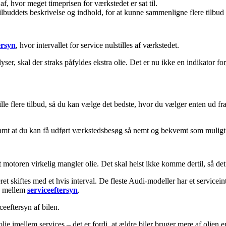
af, hvor meget timeprisen for værkstedet er sat til.
tilbuddets beskrivelse og indhold, for at kunne sammenligne flere tilbu
ersyn
, hvor intervallet for service nulstilles af værkstedet.
er, skal der straks påfyldes ekstra olie. Det er nu ikke en indikator for, a
tille flere tilbud, så du kan vælge det bedste, hvor du vælger enten ud f
, samt at du kan få udført værkstedsbesøg så nemt og bekvemt som muligt
at motoren virkelig mangler olie. Det skal helst ikke komme dertil, så de
t skiftes med et hvis interval. De fleste Audi-modeller har et serviceint
ie mellem
serviceeftersyn
.
eeftersyn af bilen.
lie imellem services – det er fordi, at ældre biler bruger mere af olien e