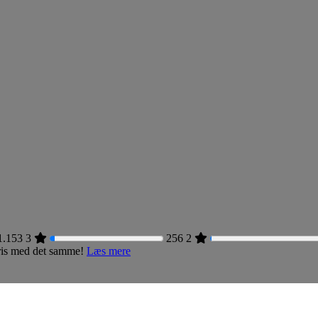
1.153
3
256
2
 pris med det samme!
Læs mere