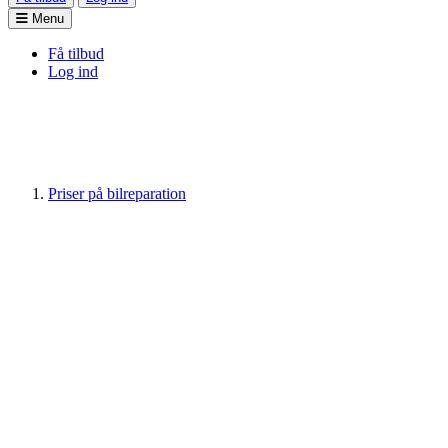
Menu
Få tilbud
Log ind
Priser på bilreparation