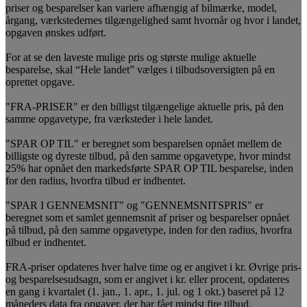
priser og besparelser kan variere afhængig af bilmærke, model,
årgang, værkstedernes tilgængelighed samt hvornår og hvor i landet,
opgaven ønskes udført.
For at se den laveste mulige pris og største mulige aktuelle
besparelse, skal “Hele landet” vælges i tilbudsoversigten på en
oprettet opgave.
"FRA-PRISER" er den billigst tilgængelige aktuelle pris, på den
samme opgavetype, fra værksteder i hele landet.
"SPAR OP TIL" er beregnet som besparelsen opnået mellem de
billigste og dyreste tilbud, på den samme opgavetype, hvor mindst
25% har opnået den markedsførte SPAR OP TIL besparelse, inden
for den radius, hvorfra tilbud er indhentet.
"SPAR I GENNEMSNIT" og "GENNEMSNITSPRIS" er
beregnet som et samlet gennemsnit af priser og besparelser opnået
på tilbud, på den samme opgavetype, inden for den radius, hvorfra
tilbud er indhentet.
FRA-priser opdateres hver halve time og er angivet i kr. Øvrige pris-
og besparelsesudsagn, som er angivet i kr. eller procent, opdateres
en gang i kvartalet (1. jan., 1. apr., 1. jul. og 1 okt.) baseret på 12
måneders data fra opgaver, der har fået mindst fire tilbud.