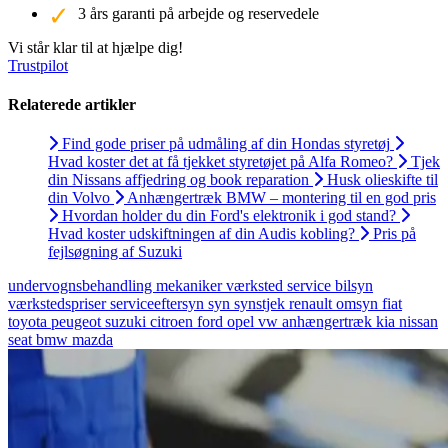
3 års garanti på arbejde og reservedele
Vi står klar til at hjælpe dig!
Trustpilot
Relaterede artikler
Find gode priser på udmåling af din Hondas styretøj
Hvad koster det at få tjekket styretøjet på Alfa Romeo?
Tjek
din Nissans affjedring og book reparation
Husk olieskifte til
din Volvo
Anhængertræk BMW – montering til en god pris
Hvordan holder du din Ford's elektronik i god stand?
Hvad koster udskiftningen af din Audis kobling?
Pris på
fejlsøgning af Suzuki
undervognsbehandling
mekaniker
værksted
service
bilsyn
værkstedspriser
serviceeftersyn
syn
synstjek
renault
omsyn
fiat
toyota
peugeot
suzuki
citroen
ford
opel
vw
anhængertræk
kia
nissan
seat
bmw
mazda