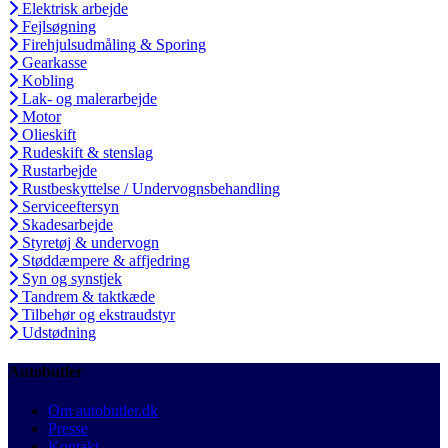
Elektrisk arbejde
Fejlsøgning
Firehjulsudmåling & Sporing
Gearkasse
Kobling
Lak- og malerarbejde
Motor
Olieskift
Rudeskift & stenslag
Rustarbejde
Rustbeskyttelse / Undervognsbehandling
Serviceeftersyn
Skadesarbejde
Styretøj & undervogn
Støddæmpere & affjedring
Syn og synstjek
Tandrem & taktkæde
Tilbehør og ekstraudstyr
Udstødning
Autobutler
Om autobutler.dk
Presse
Kontakt