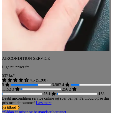
AIRCONDITION SERVICE
Lige nu priser fra
537
kr.*
4.5
(
5.208
)
5
3.567
4
1.152
3
256
2
75
1
158
Bestil aircondition service online og spar penge! Få tilbud og se din
pris med det samme!
Læs mere
Få tilbud
*Sådan er priser og besparelser beregnet