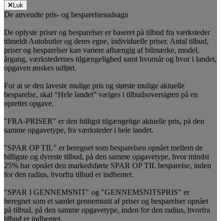
Luk
De anvendte pris- og besparelsesudsagn
De oplyste priser og besparelser er baseret på tilbud fra værksteder
tilmeldt Autobutler og deres egne, individuelle priser. Antal tilbud,
priser og besparelser kan variere afhængig af bilmærke, model,
årgang, værkstedernes tilgængelighed samt hvornår og hvor i landet,
opgaven ønskes udført.
For at se den laveste mulige pris og største mulige aktuelle
besparelse, skal “Hele landet” vælges i tilbudsoversigten på en
oprettet opgave.
"FRA-PRISER" er den billigst tilgængelige aktuelle pris, på den
samme opgavetype, fra værksteder i hele landet.
"SPAR OP TIL" er beregnet som besparelsen opnået mellem de
billigste og dyreste tilbud, på den samme opgavetype, hvor mindst
25% har opnået den markedsførte SPAR OP TIL besparelse, inden
for den radius, hvorfra tilbud er indhentet.
"SPAR I GENNEMSNIT" og "GENNEMSNITSPRIS" er
beregnet som et samlet gennemsnit af priser og besparelser opnået
på tilbud, på den samme opgavetype, inden for den radius, hvorfra
tilbud er indhentet.