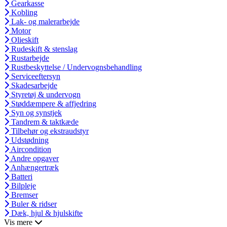
Gearkasse
Kobling
Lak- og malerarbejde
Motor
Olieskift
Rudeskift & stenslag
Rustarbejde
Rustbeskyttelse / Undervognsbehandling
Serviceeftersyn
Skadesarbejde
Styretøj & undervogn
Støddæmpere & affjedring
Syn og synstjek
Tandrem & taktkæde
Tilbehør og ekstraudstyr
Udstødning
Aircondition
Andre opgaver
Anhængertræk
Batteri
Bilpleje
Bremser
Buler & ridser
Dæk, hjul & hjulskifte
Vis mere