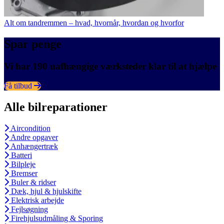
Alt om tandremmen – hvad, hvornår, hvordan og hvorfor
Spar penge
Vi har 190 uafhængige værksteder klar til at hjælpe
Få tilbud
Alle bilreparationer
Aircondition
Andre opgaver
Anhængertræk
Batteri
Bilpleje
Bremser
Buler & ridser
Dæk, hjul & hjulskifte
Elektrisk arbejde
Fejlsøgning
Firehjulsudmåling & Sporing