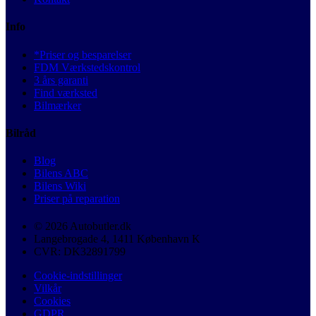
Info
*Priser og besparelser
FDM Værkstedskontrol
3 års garanti
Find værksted
Bilmærker
Bilråd
Blog
Bilens ABC
Bilens Wiki
Priser på reparation
© 2026 Autobutler.dk
Langebrogade 4, 1411 København K
CVR: DK32891799
Cookie-indstillinger
Vilkår
Cookies
GDPR