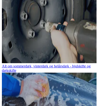
Alt om sommerdæk, vinterdæk og helårsdæk - hjulskifte og
dækskifte