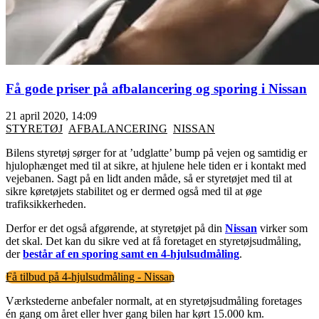
Få gode priser på afbalancering og sporing i Nissan
21 april 2020, 14:09
STYRETØJ
AFBALANCERING
NISSAN
Bilens styretøj sørger for at ’udglatte’ bump på vejen og samtidig er
hjulophænget med til at sikre, at hjulene hele tiden er i kontakt med
vejebanen. Sagt på en lidt anden måde, så er styretøjet med til at
sikre køretøjets stabilitet og er dermed også med til at øge
trafiksikkerheden.
Derfor er det også afgørende, at styretøjet på din
Nissan
virker som
det skal. Det kan du sikre ved at få foretaget en styretøjsudmåling,
der
består af en sporing samt en 4-hjulsudmåling
.
Få tilbud på 4-hjulsudmåling - Nissan
Værkstederne anbefaler normalt, at en styretøjsudmåling foretages
én gang om året eller hver gang bilen har kørt 15.000 km.