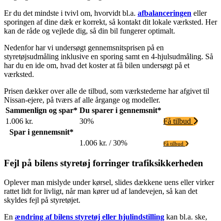
Er du det mindste i tvivl om, hvorvidt bl.a.
afbalanceringen
eller
sporingen af dine dæk er korrekt, så kontakt dit lokale værksted. Her
kan de råde og vejlede dig, så din bil fungerer optimalt.
Nedenfor har vi undersøgt gennemsnitsprisen på en
styretøjsudmåling inklusive en sporing samt en 4-hjulsudmåling. Så
har du en ide om, hvad det koster at få bilen undersøgt på et
værksted.
Prisen dækker over alle de tilbud, som værkstederne har afgivet til
Nissan-ejere, på tværs af alle årgange og modeller.
Sammenlign og spar*
Du sparer i gennemsnit*
1.006 kr.
30%
Få tilbud
Spar i gennemsnit*
1.006 kr. / 30%
Få tilbud
Fejl på bilens styretøj forringer trafiksikkerheden
Oplever man mislyde under kørsel, slides dækkene uens eller virker
rattet lidt for livligt, når man kører ud af landevejen, så kan det
skyldes fejl på styretøjet.
En
ændring af bilens styretøj eller hjulindstilling
kan bl.a. ske,