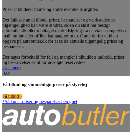
Priser inkluderer moms og andre eventuelle afgifter.
Det faktiske antal tilbud, priser, besparelser og værkstedernes
tilgængelighed kan være ændret, siden du sidst har besøgt
autobutler.dk eller modtaget markedsføring fra os via eksempelvis e-
mail, online eller offline kampagner m.m. Opret derfor altid en
opgave på autobutler.dk for at se de aktuelle tilgængelig priser og
besparelser.
Der tages forbehold for fejl og mangler i tilbuddets indhold, priser
og beskrivelser samt for udsolgte reservedele.
Læs mere
Luk
Få tilbud og sammenlign priser på styretøj
Få tilbud »
*Sådan er priser og besparelser beregnet