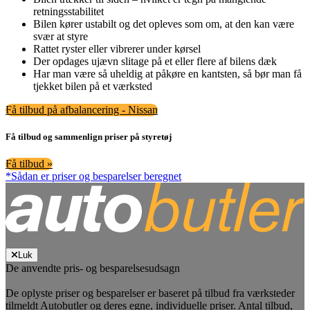
retningsstabilitet
Bilen kører ustabilt og det opleves som om, at den kan være
svær at styre
Rattet ryster eller vibrerer under kørsel
Der opdages ujævn slitage på et eller flere af bilens dæk
Har man være så uheldig at påkøre en kantsten, så bør man få
tjekket bilen på et værksted
Få tilbud på afbalancering - Nissan
Få tilbud og sammenlign priser på styretøj
Få tilbud »
*Sådan er priser og besparelser beregnet
Luk
De anvendte pris- og besparelsesudsagn
De oplyste priser og besparelser er baseret på tilbud fra værksteder
tilmeldt Autobutler og deres egne, individuelle priser. Antal tilbud,