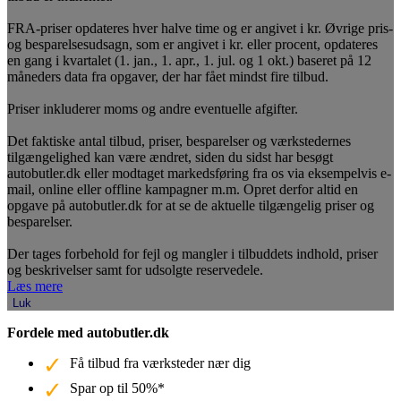
FRA-priser opdateres hver halve time og er angivet i kr. Øvrige pris-
og besparelsesudsagn, som er angivet i kr. eller procent, opdateres
en gang i kvartalet (1. jan., 1. apr., 1. jul. og 1 okt.) baseret på 12
måneders data fra opgaver, der har fået mindst fire tilbud.
Priser inkluderer moms og andre eventuelle afgifter.
Det faktiske antal tilbud, priser, besparelser og værkstedernes
tilgængelighed kan være ændret, siden du sidst har besøgt
autobutler.dk eller modtaget markedsføring fra os via eksempelvis e-
mail, online eller offline kampagner m.m. Opret derfor altid en
opgave på autobutler.dk for at se de aktuelle tilgængelig priser og
besparelser.
Der tages forbehold for fejl og mangler i tilbuddets indhold, priser
og beskrivelser samt for udsolgte reservedele.
Læs mere
Luk
Fordele med autobutler.dk
Få tilbud fra værksteder nær dig
Spar op til 50%*