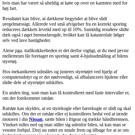
hvis man har været så uheldig at køre op over en kantsten med for
høj fart.
Resultatet kan blive, at dækkene begynder at blive slidt
uregelmæssigt. Allerede ved små afvigelser fra en korrekt sporing
reduceres dækkets levetid med op til 10%. Samtidig resultere slidte
dæk også i øget bremselængde, hvilket kan få katastrofale følger
selv ved lave hastigheder.
Alene pga. trafiksikkerheden er det derfor vigtigt, at du med jævne
mellemrum får foretaget en sporing samt 4-hjulsudmåling af bilens
styretøj.
Hos mekanikeren udmåles og justeres styretøjet ved hjælp af
computerudstyr og er det nødvendigt, så afbalanceres hjulene eller
slidte dele af styretøjet udskiftes.
En anden ting, som man kan få kontrolleret med faste intervaller er,
om der forekommer ratslør.
Ratslør kan skyldes, at en styrekugle eller bærekugle er slidt og skal
udskiftes. Om der er ratslør eller ej kontrolleres bedst ved at tænde
motoren i din
Nissan
, sætte bilen i frigear og trække håndbremsen.
Vinduet rulles ned og man stiller sig udenfor bilen, så kan man se
venstre forhjul. Drej nu rattet en smule frem og tilbage for at se om