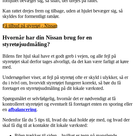
forhjulet bevæger sig, så snart, der drejes på rattet.
Kan rattet drejes frem og tilbage, uden at hjulet bevæger sig, så
skyldes for formentligt ratslør.
Få tilbud på styretøj - Nissan
Hvornår har din Nissan brug for en
styretøjsudmåling?
Bilens fire hjul skal have et godt greb i vejen, og alle fejl på
styretøjet skal derfor tages alvorligt, da det kan være farligt at køre
med.
Undersøgelser viser, at fejl på styretøj ofte er skyld i ulykker, så er
du i tvivl om, hvorvidt styretøjet fungerer korrekt, så bør du få
foretaget en styretøjsudmåling på dit lokale værksted.
Spørgsmålet er selvfølgelig, hvornår det er nødvendigt at få
kontrolleret styretøjet og eventuelt få foretaget enten en sporing eller
en
afbalancering
.
Nedenfor får du 5 tips til, hvad du skal holde øje med, og hvad der
skal få dig til at kontakte dit lokale værksted:
Bilen trækker til siden – hvilket er tegn på manglende