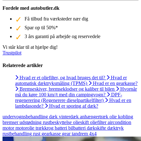
Fordele med autobutler.dk
Få tilbud fra værksteder nær dig
Spar op til 50%*
3 års garanti på arbejde og reservedele
Vi står klar til at hjælpe dig!
Trustpilot
Relaterede artikler
Hvad er et oliefilter, og hvad bruges det til?
Hvad er
automatisk dæktryksmåling (TPMS)
Hvad er en gearkasse?
Bremseskiver, bremseklodser og kaliber til bilen
Hvornår
må du køre 100 km//t med din campingvogn?
DPF-
regenerering (Regenerere dieselpartikelfilter)
Hvad er en
lambdasonde?
Hvad er sporing af dæk?
undervognsbehandling
dæk
vinterdæk
anhængertræk
olie
kobling
bremser
udstødning
rustbeskyttelse
olieskift
oliefilter
aircondition
motor
motorolie
trækkrog
batteri
bilbatteri
dækskifte
dæktryk
rustbehandling
rust
gearkasse
gear
tandrem
4x4