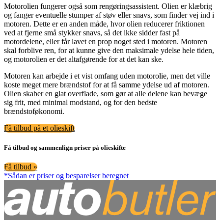
Motorolien fungerer også som rengøringsassistent. Olien er klæbrig
og fanger eventuelle stumper af støv eller snavs, som finder vej ind i
motoren. Dette er en anden måde, hvor olien reducerer friktionen
ved at fjerne små stykker snavs, så det ikke sidder fast på
motordelene, eller får lavet en prop noget sted i motoren. Motoren
skal forblive ren, for at kunne give den maksimale ydelse hele tiden,
og motorolien er det altafgørende for at det kan ske.
Motoren kan arbejde i et vist omfang uden motorolie, men det ville
koste meget mere brændstof for at få samme ydelse ud af motoren.
Olien skaber en glat overflade, som gør at alle delene kan bevæge
sig frit, med minimal modstand, og for den bedste
brændstoføkonomi.
Få tilbud på et olieskift
Få tilbud og sammenlign priser på olieskifte
Få tilbud »
*Sådan er priser og besparelser beregnet