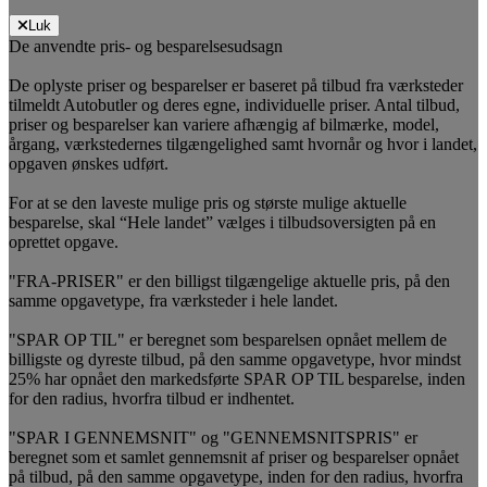
Luk
De anvendte pris- og besparelsesudsagn
De oplyste priser og besparelser er baseret på tilbud fra værksteder
tilmeldt Autobutler og deres egne, individuelle priser. Antal tilbud,
priser og besparelser kan variere afhængig af bilmærke, model,
årgang, værkstedernes tilgængelighed samt hvornår og hvor i landet,
opgaven ønskes udført.
For at se den laveste mulige pris og største mulige aktuelle
besparelse, skal “Hele landet” vælges i tilbudsoversigten på en
oprettet opgave.
"FRA-PRISER" er den billigst tilgængelige aktuelle pris, på den
samme opgavetype, fra værksteder i hele landet.
"SPAR OP TIL" er beregnet som besparelsen opnået mellem de
billigste og dyreste tilbud, på den samme opgavetype, hvor mindst
25% har opnået den markedsførte SPAR OP TIL besparelse, inden
for den radius, hvorfra tilbud er indhentet.
"SPAR I GENNEMSNIT" og "GENNEMSNITSPRIS" er
beregnet som et samlet gennemsnit af priser og besparelser opnået
på tilbud, på den samme opgavetype, inden for den radius, hvorfra