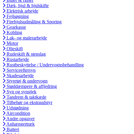
Buler & ridser
Dæk, hjul & hjulskifte
Elektrisk arbejde
Fejlsøgning
Firehjulsudmåling & Sporing
Gearkasse
Kobling
Lak- og malerarbejde
Motor
Olieskift
Rudeskift & stenslag
Rustarbejde
Rustbeskyttelse / Undervognsbehandling
Serviceeftersyn
Skadesarbejde
Styretøj & undervogn
Støddæmpere & affjedring
Syn og synstjek
Tandrem & taktkæde
Tilbehør og ekstraudstyr
Udstødning
Aircondition
Andre opgaver
Anhængertræk
Batteri