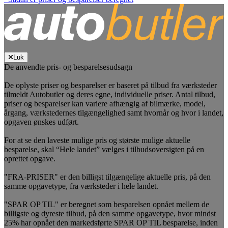
Luk
De anvendte pris- og besparelsesudsagn
De oplyste priser og besparelser er baseret på tilbud fra værksteder
tilmeldt Autobutler og deres egne, individuelle priser. Antal tilbud,
priser og besparelser kan variere afhængig af bilmærke, model,
årgang, værkstedernes tilgængelighed samt hvornår og hvor i landet,
opgaven ønskes udført.
For at se den laveste mulige pris og største mulige aktuelle
besparelse, skal “Hele landet” vælges i tilbudsoversigten på en
oprettet opgave.
"FRA-PRISER" er den billigst tilgængelige aktuelle pris, på den
samme opgavetype, fra værksteder i hele landet.
"SPAR OP TIL" er beregnet som besparelsen opnået mellem de
billigste og dyreste tilbud, på den samme opgavetype, hvor mindst
25% har opnået den markedsførte SPAR OP TIL besparelse, inden