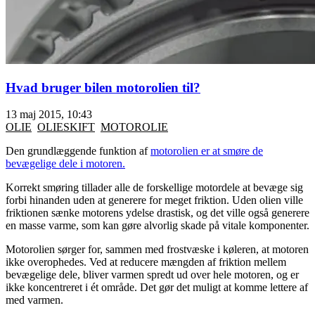
Hvad bruger bilen motorolien til?
13 maj 2015, 10:43
OLIE
OLIESKIFT
MOTOROLIE
Den grundlæggende funktion af
motorolien er at smøre de
bevægelige dele i motoren.
Korrekt smøring tillader alle de forskellige motordele at bevæge sig
forbi hinanden uden at generere for meget friktion. Uden olien ville
friktionen sænke motorens ydelse drastisk, og det ville også generere
en masse varme, som kan gøre alvorlig skade på vitale komponenter.
Motorolien sørger for, sammen med frostvæske i køleren, at motoren
ikke overophedes. Ved at reducere mængden af friktion mellem
bevægelige dele, bliver varmen spredt ud over hele motoren, og er
ikke koncentreret i ét område. Det gør det muligt at komme lettere af
med varmen.