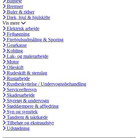
Bilpleje
Bremser
Buler & ridser
Dæk, hjul & hjulskifte
Vis mere
Elektrisk arbejde
Fejlsøgning
Firehjulsudmåling & Sporing
Gearkasse
Kobling
Lak- og malerarbejde
Motor
Olieskift
Rudeskift & stenslag
Rustarbejde
Rustbeskyttelse / Undervognsbehandling
Serviceeftersyn
Skadesarbejde
Styretøj & undervogn
Støddæmpere & affjedring
Syn og synstjek
Tandrem & taktkæde
Tilbehør og ekstraudstyr
Udstødning