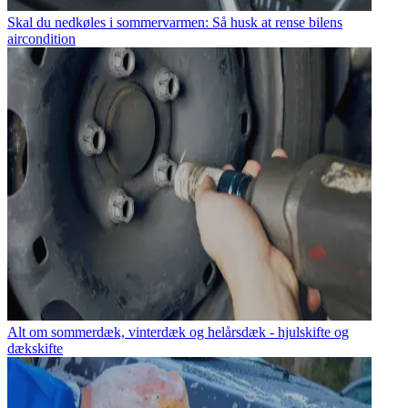
Skal du nedkøles i sommervarmen: Så husk at rense bilens
aircondition
Alt om sommerdæk, vinterdæk og helårsdæk - hjulskifte og
dækskifte