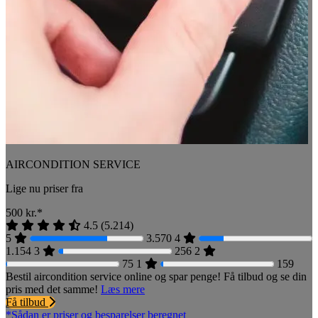
AIRCONDITION SERVICE
Lige nu priser fra
500
kr.*
4.5
(
5.214
)
5
3.570
4
1.154
3
256
2
75
1
159
Bestil aircondition service online og spar penge! Få tilbud og se din
pris med det samme!
Læs mere
Få tilbud
*Sådan er priser og besparelser beregnet