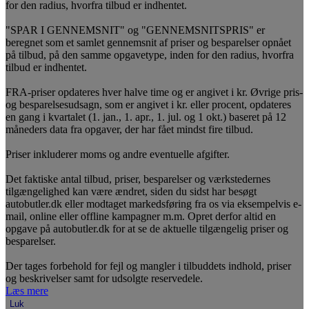
for den radius, hvorfra tilbud er indhentet.
"SPAR I GENNEMSNIT" og "GENNEMSNITSPRIS" er
beregnet som et samlet gennemsnit af priser og besparelser opnået
på tilbud, på den samme opgavetype, inden for den radius, hvorfra
tilbud er indhentet.
FRA-priser opdateres hver halve time og er angivet i kr. Øvrige pris-
og besparelsesudsagn, som er angivet i kr. eller procent, opdateres
en gang i kvartalet (1. jan., 1. apr., 1. jul. og 1 okt.) baseret på 12
måneders data fra opgaver, der har fået mindst fire tilbud.
Priser inkluderer moms og andre eventuelle afgifter.
Det faktiske antal tilbud, priser, besparelser og værkstedernes
tilgængelighed kan være ændret, siden du sidst har besøgt
autobutler.dk eller modtaget markedsføring fra os via eksempelvis e-
mail, online eller offline kampagner m.m. Opret derfor altid en
opgave på autobutler.dk for at se de aktuelle tilgængelig priser og
besparelser.
Der tages forbehold for fejl og mangler i tilbuddets indhold, priser
og beskrivelser samt for udsolgte reservedele.
Læs mere
Luk