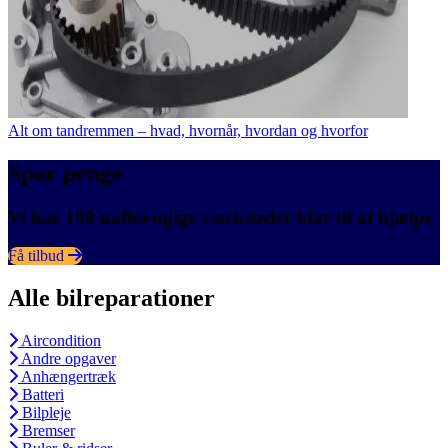
Alt om tandremmen – hvad, hvornår, hvordan og hvorfor
Spar penge
Vi har 190 uafhængige værksteder klar til at hjælpe
Få tilbud
Alle bilreparationer
Aircondition
Andre opgaver
Anhængertræk
Batteri
Bilpleje
Bremser