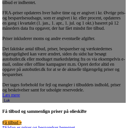
tilbud er indhentet.
FRA-priser opdateres hver halve time og er angivet i kr. Øvrige pris-
og besparelsesudsagn, som er angivet i kr. eller procent, opdateres
en gang i kvartalet (1. jan., 1. apr., 1. jul. og 1 okt.) baseret på 12
måneders data fra opgaver, der har fået mindst fire tilbud.
Priser inkluderer moms og andre eventuelle afgifter.
Det faktiske antal tilbud, priser, besparelser og værkstedernes
tilgængelighed kan være ændret, siden du sidst har besøgt
autobutler.dk eller modtaget markedsføring fra os via eksempelvis e-
mail, online eller offline kampagner m.m. Opret derfor altid en
opgave på autobutler.dk for at se de aktuelle tilgængelig priser og
besparelser.
Der tages forbehold for fejl og mangler i tilbuddets indhold, priser
og beskrivelser samt for udsolgte reservedele.
Læs mere
Luk
Få tilbud og sammenlign priser på olieskifte
Få tilbud »
*Sådan er priser og besparelser beregnet