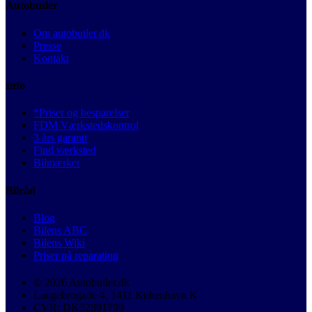
Autobutler
Om autobutler.dk
Presse
Kontakt
Info
*Priser og besparelser
FDM Værkstedskontrol
3 års garanti
Find værksted
Bilmærker
Bilråd
Blog
Bilens ABC
Bilens Wiki
Priser på reparation
© 2026 Autobutler.dk
Langebrogade 4, 1411 København K
CVR: DK32891799