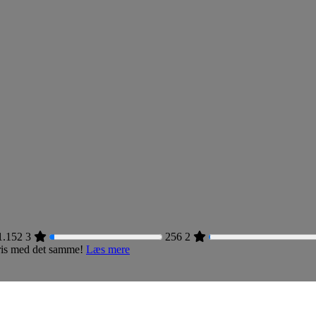
1.152
3
256
2
 pris med det samme!
Læs mere