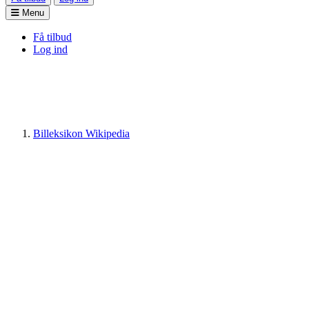
Menu
Få tilbud
Log ind
Billeksikon Wikipedia