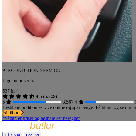
AIRCONDITION SERVICE
Lige nu priser fra
537
kr.*
4.5
(
5.208
)
5
3.567
4
Bestil aircondition service online og spar penge! Få tilbud og se din
Få tilbud
*Sådan er priser og besparelser beregnet
Få tilbud
Log ind