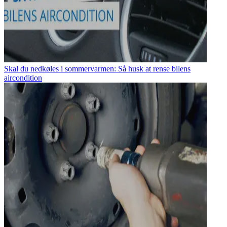
Skal du nedkøles i sommervarmen: Så husk at rense bilens
aircondition