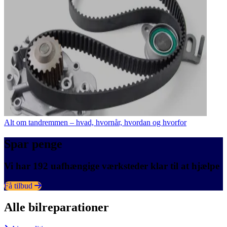
Alt om tandremmen – hvad, hvornår, hvordan og hvorfor
Spar penge
Vi har 192 uafhængige værksteder klar til at hjælpe
Få tilbud
Alle bilreparationer