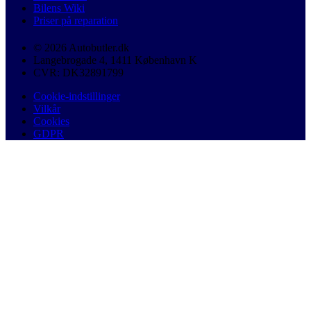
Bilens Wiki
Priser på reparation
© 2026 Autobutler.dk
Langebrogade 4, 1411 København K
CVR: DK32891799
Cookie-indstillinger
Vilkår
Cookies
GDPR