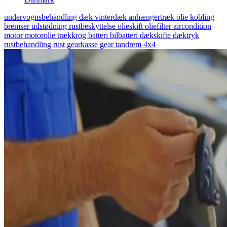
undervognsbehandling
dæk
vinterdæk
anhængertræk
olie
kobling
bremser
udstødning
rustbeskyttelse
olieskift
oliefilter
aircondition
motor
motorolie
trækkrog
batteri
bilbatteri
dækskifte
dæktryk
rustbehandling
rust
gearkasse
gear
tandrem
4x4