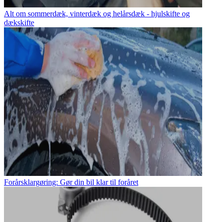
Alt om sommerdæk, vinterdæk og helårsdæk - hjulskifte og
dækskifte
Forårsklargøring: Gør din bil klar til foråret