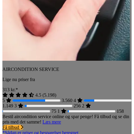
AIRCONDITION SERVICE
Lige nu priser fra
313
kr.*
4.5
(
5.198
)
5
3.560
4
1.149
3
256
2
75
1
158
Bestil aircondition service online og spar penge! Få tilbud og se din
pris med det samme!
Læs mere
Få tilbud
*Sådan er priser og besparelser beregnet