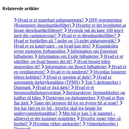
Relaterede artikler
Hvad er et justerbart anhængertræk?
DPF-regenerering
(Regenerere dieselpartikelfilter)
Hvorfor er det lovpligtigt at
bruge dieselpartikelfilteret?
Hvornår må du køre 100 km//t
med din campingvogn?
Hvad er et dieselpartikelfilter?
Hvad er forskellen på 7-polet og 13-polet anhængerstik?
Hvad er en katalysator - og hvad kan den?
Knastakslen
styrer motorens forbrænding
Information om Energizer
bilbatterier
Information om Exide bilbatterier
Hvad er et
oliefilter, og hvad bruges det til?
Hvad bruger bilen
motorolien til?
Information om Bosch bilbatterier
Hvad er
en ventilatorrem?
Hvad er en tandrem?
Hvordan fungerer
bilens kobling?
Hvad er sporing af dæk?
Hvad er
automatisk dæktryksmåling (TPMS)
Top 5 dækmærker i
Danmark
Hvad er 4x4 dæk?
Hvad er et
bremseudluftningsværktøj
Bremseskiver, bremseklodser og
kaliber til bilen
Dæktyper og dækstørrelser
Hvad er Run
flat dæk
Tager det længere tid for en dyrere bil at ruste?
Jeg har fået en ny bil - hvorfor skal jeg betale for
undervognsbehandling?
Min bil er kun 5 år gammel –
alligevel er der kommet rustpletter
Hvorfor ruster biler så
hurtigt?
Hvordan virker snekæder?
Vinterdækregler i
Danmark