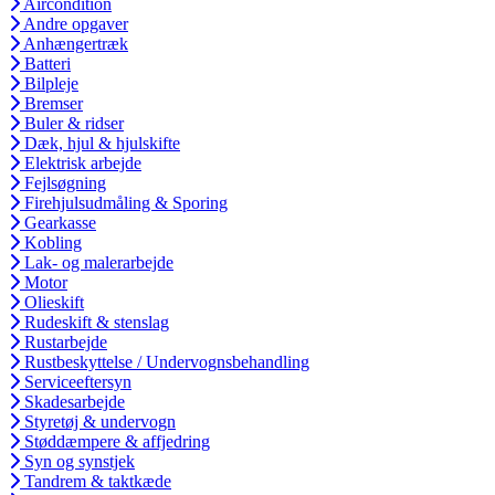
Aircondition
Andre opgaver
Anhængertræk
Batteri
Bilpleje
Bremser
Buler & ridser
Dæk, hjul & hjulskifte
Elektrisk arbejde
Fejlsøgning
Firehjulsudmåling & Sporing
Gearkasse
Kobling
Lak- og malerarbejde
Motor
Olieskift
Rudeskift & stenslag
Rustarbejde
Rustbeskyttelse / Undervognsbehandling
Serviceeftersyn
Skadesarbejde
Styretøj & undervogn
Støddæmpere & affjedring
Syn og synstjek
Tandrem & taktkæde