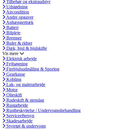
Tilbehør og ekstraudstyr
Udstødning
Aircondition
Andre opgaver
Anhængertræk
Batteri
Bilpleje
Bremser
Buler & ridser
Dæk, hjul & hjulskifte
Vis mere
Elektrisk arbejde
Fejlsøgning
Firehjulsudmåling & Sporing
Gearkasse
Kobling
Lak- og malerarbejde
Motor
Olieskift
Rudeskift & stenslag
Rustarbejde
Rustbeskyttelse / Undervognsbehandling
Serviceeftersyn
Skadesarbejde
Styretøj & undervogn