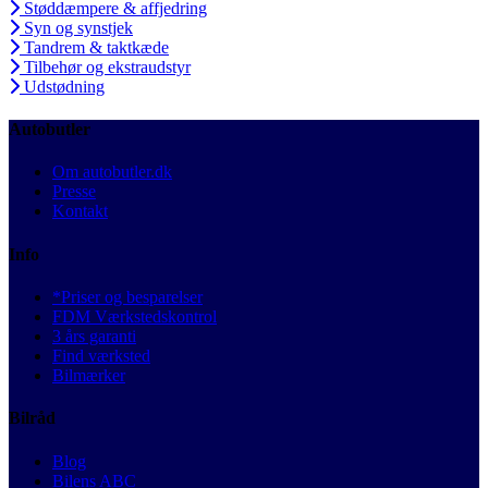
Støddæmpere & affjedring
Syn og synstjek
Tandrem & taktkæde
Tilbehør og ekstraudstyr
Udstødning
Autobutler
Om autobutler.dk
Presse
Kontakt
Info
*Priser og besparelser
FDM Værkstedskontrol
3 års garanti
Find værksted
Bilmærker
Bilråd
Blog
Bilens ABC