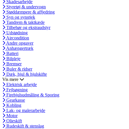
Skadesarbejde
Styretøj & undervogn
Støddæmpere & affjedring
Syn og synstjek
Tandrem & taktkæde
Tilbehør og ekstraudstyr
Udstødning
Aircondition
Andre opgaver
Anhængertræk
Batteri
Bilpleje
Bremser
Buler & ridser
Dæk, hjul & hjulskifte
Vis mere
Elektrisk arbejde
Fejlsøgning
Firehjulsudmåling & Sporing
Gearkasse
Kobling
Lak- og malerarbejde
Motor
Olieskift
Rudeskift & stenslag