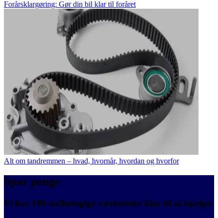
Forårsklargøring: Gør din bil klar til foråret
Alt om tandremmen – hvad, hvornår, hvordan og hvorfor
Spar penge
Vi har 190 uafhængige værksteder klar til at hjælpe