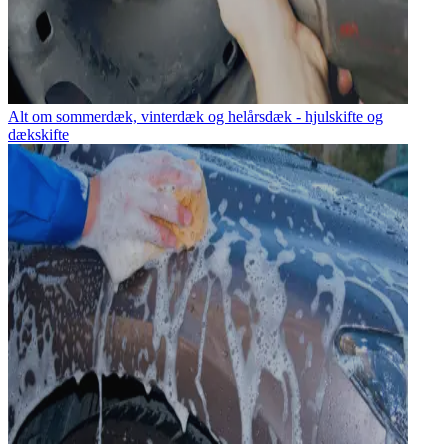
Alt om sommerdæk, vinterdæk og helårsdæk - hjulskifte og
dækskifte