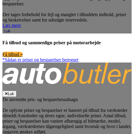
besparelser.
Der tages forbehold for fejl og mangler i tilbuddets indhold, priser
og beskrivelser samt for udsolgte reservedele.
Læs mere
Luk
Få tilbud og sammenlign priser på motorarbejde
Få tilbud »
*Sådan er priser og besparelser beregnet
Luk
De anvendte pris- og besparelsesudsagn
De oplyste priser og besparelser er baseret på tilbud fra værksteder
tilmeldt Autobutler og deres egne, individuelle priser. Antal tilbud,
priser og besparelser kan variere afhængig af bilmærke, model,
årgang, værkstedernes tilgængelighed samt hvornår og hvor i landet,
opgaven ønskes udført.