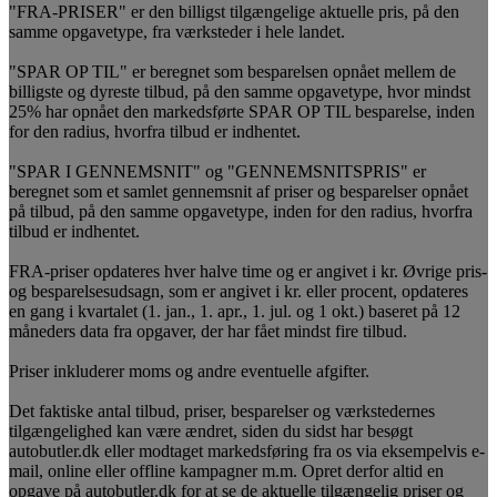
"FRA-PRISER" er den billigst tilgængelige aktuelle pris, på den
samme opgavetype, fra værksteder i hele landet.
"SPAR OP TIL" er beregnet som besparelsen opnået mellem de
billigste og dyreste tilbud, på den samme opgavetype, hvor mindst
25% har opnået den markedsførte SPAR OP TIL besparelse, inden
for den radius, hvorfra tilbud er indhentet.
"SPAR I GENNEMSNIT" og "GENNEMSNITSPRIS" er
beregnet som et samlet gennemsnit af priser og besparelser opnået
på tilbud, på den samme opgavetype, inden for den radius, hvorfra
tilbud er indhentet.
FRA-priser opdateres hver halve time og er angivet i kr. Øvrige pris-
og besparelsesudsagn, som er angivet i kr. eller procent, opdateres
en gang i kvartalet (1. jan., 1. apr., 1. jul. og 1 okt.) baseret på 12
måneders data fra opgaver, der har fået mindst fire tilbud.
Priser inkluderer moms og andre eventuelle afgifter.
Det faktiske antal tilbud, priser, besparelser og værkstedernes
tilgængelighed kan være ændret, siden du sidst har besøgt
autobutler.dk eller modtaget markedsføring fra os via eksempelvis e-
mail, online eller offline kampagner m.m. Opret derfor altid en
opgave på autobutler.dk for at se de aktuelle tilgængelig priser og