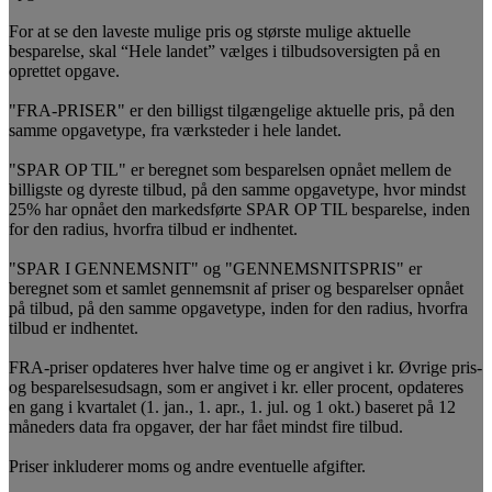
For at se den laveste mulige pris og største mulige aktuelle
besparelse, skal “Hele landet” vælges i tilbudsoversigten på en
oprettet opgave.
"FRA-PRISER" er den billigst tilgængelige aktuelle pris, på den
samme opgavetype, fra værksteder i hele landet.
"SPAR OP TIL" er beregnet som besparelsen opnået mellem de
billigste og dyreste tilbud, på den samme opgavetype, hvor mindst
25% har opnået den markedsførte SPAR OP TIL besparelse, inden
for den radius, hvorfra tilbud er indhentet.
"SPAR I GENNEMSNIT" og "GENNEMSNITSPRIS" er
beregnet som et samlet gennemsnit af priser og besparelser opnået
på tilbud, på den samme opgavetype, inden for den radius, hvorfra
tilbud er indhentet.
FRA-priser opdateres hver halve time og er angivet i kr. Øvrige pris-
og besparelsesudsagn, som er angivet i kr. eller procent, opdateres
en gang i kvartalet (1. jan., 1. apr., 1. jul. og 1 okt.) baseret på 12
måneders data fra opgaver, der har fået mindst fire tilbud.
Priser inkluderer moms og andre eventuelle afgifter.