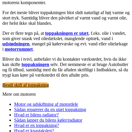
motorens komponenter.
For det meste bliver toppakningen blot slidt naturligt af høj varme og
stort tryk. Samtidig bliver den påvirket af varmt vand og varmt olie,
der helst ikke skal blandes.
Der er flere tegn på, at
toppakningen er utæt
, f.eks. olie i vandet,
som giver snask ved oliedækslet, manglende optræk, vand i
udstødningen
, mangel på kølervæske og evt. vand eller olielækage
i
motorrummet
.
Bliver du i tvivl, anbefaler vi du kontakter værkstedet, hvis du ikke
kan skifte
toppakningen
selv. Det nemmeste er at bruge Autobutler
og få tilbud, samtidig med du får aftalen skriftligt i Indbakken, så du
trygt kan køre på værkstedet til den aftalte pris.
Bestil skift af toppakning
Mere om motoren
Motor og udskiftning af motordele
Sådan reparerer du en utæt toppakning
Hvad er bilens radiator?
Sådan lapper du bilens køler/radiator
Hvad er en toppakning?
Hvad er knastakslen?