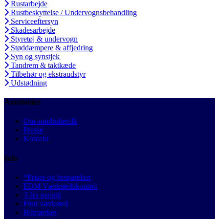
Rustarbejde
Rustbeskyttelse / Undervognsbehandling
Serviceeftersyn
Skadesarbejde
Styretøj & undervogn
Støddæmpere & affjedring
Syn og synstjek
Tandrem & taktkæde
Tilbehør og ekstraudstyr
Udstødning
Autobutler
Om autobutler.dk
Presse
Kontakt
Info
*Priser og besparelser
FDM Værkstedskontrol
3 års garanti
Find værksted
Bilmærker