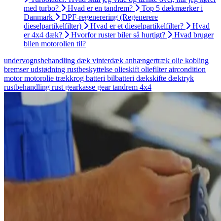
med turbo?
Hvad er en tandrem?
Top 5 dækmærker i
Danmark
DPF-regenerering (Regenerere
dieselpartikelfilter)
Hvad er et dieselpartikelfilter?
Hvad
er 4x4 dæk?
Hvorfor ruster biler så hurtigt?
Hvad bruger
bilen motorolien til?
undervognsbehandling
dæk
vinterdæk
anhængertræk
olie
kobling
bremser
udstødning
rustbeskyttelse
olieskift
oliefilter
aircondition
motor
motorolie
trækkrog
batteri
bilbatteri
dækskifte
dæktryk
rustbehandling
rust
gearkasse
gear
tandrem
4x4