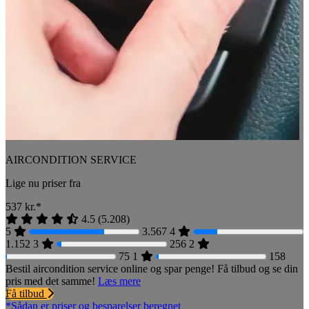
AIRCONDITION SERVICE
Lige nu priser fra
537
kr.*
4.5
(
5.208
)
5
3.567
4
1.152
3
256
2
75
1
158
Bestil aircondition service online og spar penge! Få tilbud og se din
pris med det samme!
Læs mere
Få tilbud
*Sådan er priser og besparelser beregnet