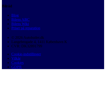
Bilråd
Blog
Bilens ABC
Bilens Wiki
Priser på reparation
© 2026 Autobutler.dk
Langebrogade 4, 1411 København K
CVR: DK32891799
Cookie-indstillinger
Vilkår
Cookies
GDPR