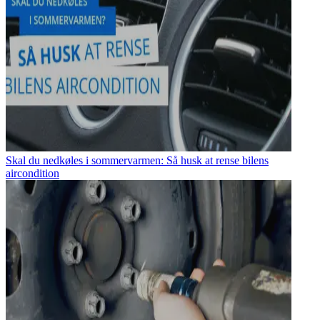
Skal du nedkøles i sommervarmen: Så husk at rense bilens
aircondition