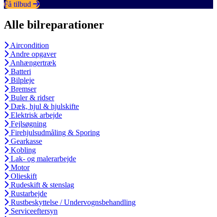
Få tilbud
Alle bilreparationer
Aircondition
Andre opgaver
Anhængertræk
Batteri
Bilpleje
Bremser
Buler & ridser
Dæk, hjul & hjulskifte
Elektrisk arbejde
Fejlsøgning
Firehjulsudmåling & Sporing
Gearkasse
Kobling
Lak- og malerarbejde
Motor
Olieskift
Rudeskift & stenslag
Rustarbejde
Rustbeskyttelse / Undervognsbehandling
Serviceeftersyn