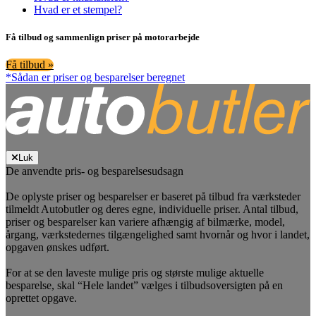
Hvad er et stempel?
Få tilbud og sammenlign priser på motorarbejde
Få tilbud »
*Sådan er priser og besparelser beregnet
Luk
De anvendte pris- og besparelsesudsagn
De oplyste priser og besparelser er baseret på tilbud fra værksteder
tilmeldt Autobutler og deres egne, individuelle priser. Antal tilbud,
priser og besparelser kan variere afhængig af bilmærke, model,
årgang, værkstedernes tilgængelighed samt hvornår og hvor i landet,
opgaven ønskes udført.
For at se den laveste mulige pris og største mulige aktuelle
besparelse, skal “Hele landet” vælges i tilbudsoversigten på en
oprettet opgave.