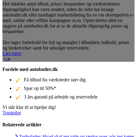
Det faktiske antal tilbud, priser, besparelser og værkstedernes
tilgængelighed kan være ændret, siden du sidst har besøgt
autobutler.dk eller modtaget markedsføring fra os via eksempelvis e-
mail, online eller offline kampagner m.m. Opret derfor altid en
opgave på autobutler.dk for at se de aktuelle tilgængelig priser og
besparelser.
Der tages forbehold for fejl og mangler i tilbuddets indhold, priser
og beskrivelser samt for udsolgte reservedele.
Læs mere
Luk
Fordele med autobutler.dk
Få tilbud fra værksteder nær dig
Spar op til 50%*
3 års garanti på arbejde og reservedele
Vi står klar til at hjælpe dig!
Trustpilot
Relaterede artikler
Turbolader: Hvad skal jeg vide og tænke over, når jeg kører