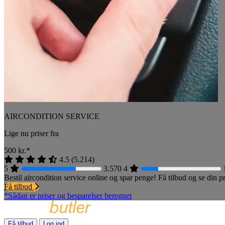
AIRCONDITION SERVICE
Lige nu priser fra
500
kr.*
4.5
(
5.214
)
5
3.570
4
Bestil aircondition service online og spar penge! Få tilbud og se din
Få tilbud
*Sådan er priser og besparelser beregnet
Få tilbud
Log ind