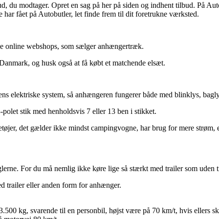
ud, du modtager. Opret en sag på her på siden og indhent tilbud. På Aut
r fået på Autobutler, let finde frem til dit foretrukne værksted.
kke online webshops, som sælger anhængertræk.
i Danmark, og husk også at få købt et matchende elsæt.
ens elektriske system, så anhængeren fungerer både med blinklys, bagly
-polet stik med henholdsvis 7 eller 13 ben i stikket.
jer, det gælder ikke mindst campingvogne, har brug for mere strøm, end
erne. For du må nemlig ikke køre lige så stærkt med trailer som uden tr
d trailer eller anden form for anhænger.
.500 kg, svarende til en personbil, højst være på 70 km/t, hvis ellers ski