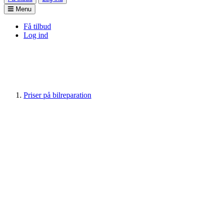
Menu
Få tilbud
Log ind
Priser på bilreparation