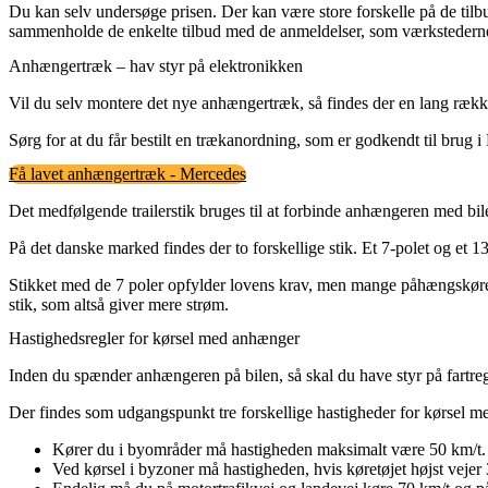
Du kan selv undersøge prisen. Der kan være store forskelle på de tilb
sammenholde de enkelte tilbud med de anmeldelser, som værkstederne ha
Anhængertræk – hav styr på elektronikken
Vil du selv montere det nye anhængertræk, så findes der en lang ræ
Sørg for at du får bestilt en trækanordning, som er godkendt til brug 
Få lavet anhængertræk - Mercedes
Det medfølgende trailerstik bruges til at forbinde anhængeren med bil
På det danske marked findes der to forskellige stik. Et 7-polet og et 13
Stikket med de 7 poler opfylder lovens krav, men mange påhængskøretø
stik, som altså giver mere strøm.
Hastighedsregler for kørsel med anhænger
Inden du spænder anhængeren på bilen, så skal du have styr på fartregl
Der findes som udgangspunkt tre forskellige hastigheder for kørsel me
Kører du i byområder må hastigheden maksimalt være 50 km/t.
Ved kørsel i byzoner må hastigheden, hvis køretøjet højst vejer 3