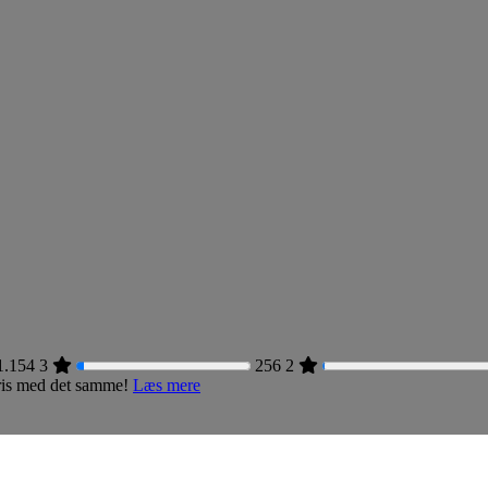
1.154
3
256
2
 pris med det samme!
Læs mere