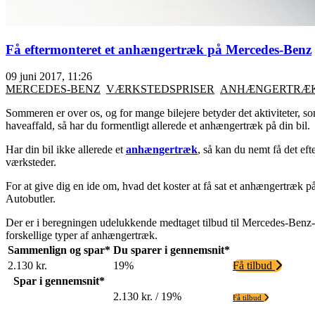
Få eftermonteret et anhængertræk på Mercedes-Benz
09 juni 2017, 11:26
MERCEDES-BENZ
VÆRKSTEDSPRISER
ANHÆNGERTRÆ
Sommeren er over os, og for mange bilejere betyder det aktiviteter, 
haveaffald, så har du formentligt allerede et anhængertræk på din bil.
Har din bil ikke allerede et
anhængertræk
, så kan du nemt få det ef
værksteder.
For at give dig en ide om, hvad det koster at få sat et anhængertræk p
Autobutler.
Der er i beregningen udelukkende medtaget tilbud til Mercedes-Benz
forskellige typer af anhængertræk.
Sammenlign og spar*
Du sparer i gennemsnit*
2.130 kr.
19%
Få tilbud
Spar i gennemsnit*
2.130 kr. / 19%
Få tilbud