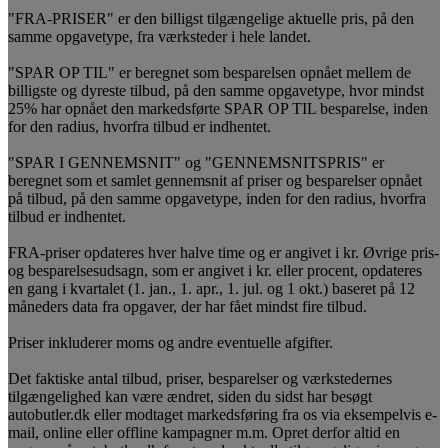
"FRA-PRISER" er den billigst tilgængelige aktuelle pris, på den
samme opgavetype, fra værksteder i hele landet.
"SPAR OP TIL" er beregnet som besparelsen opnået mellem de
billigste og dyreste tilbud, på den samme opgavetype, hvor mindst
25% har opnået den markedsførte SPAR OP TIL besparelse, inden
for den radius, hvorfra tilbud er indhentet.
"SPAR I GENNEMSNIT" og "GENNEMSNITSPRIS" er
beregnet som et samlet gennemsnit af priser og besparelser opnået
på tilbud, på den samme opgavetype, inden for den radius, hvorfra
tilbud er indhentet.
FRA-priser opdateres hver halve time og er angivet i kr. Øvrige pris-
og besparelsesudsagn, som er angivet i kr. eller procent, opdateres
en gang i kvartalet (1. jan., 1. apr., 1. jul. og 1 okt.) baseret på 12
måneders data fra opgaver, der har fået mindst fire tilbud.
Priser inkluderer moms og andre eventuelle afgifter.
Det faktiske antal tilbud, priser, besparelser og værkstedernes
tilgængelighed kan være ændret, siden du sidst har besøgt
autobutler.dk eller modtaget markedsføring fra os via eksempelvis e-
mail, online eller offline kampagner m.m. Opret derfor altid en