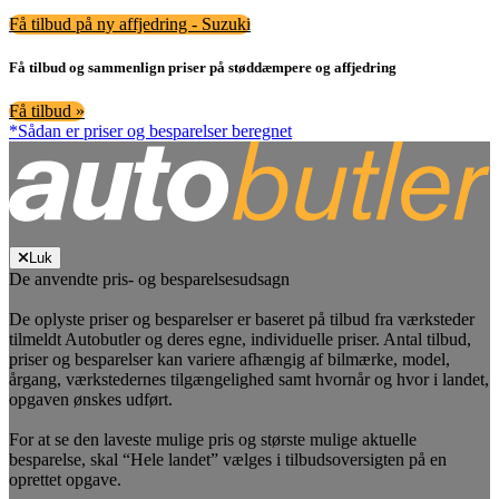
Få tilbud på ny affjedring - Suzuki
Få tilbud og sammenlign priser på støddæmpere og affjedring
Få tilbud »
*Sådan er priser og besparelser beregnet
Luk
De anvendte pris- og besparelsesudsagn
De oplyste priser og besparelser er baseret på tilbud fra værksteder
tilmeldt Autobutler og deres egne, individuelle priser. Antal tilbud,
priser og besparelser kan variere afhængig af bilmærke, model,
årgang, værkstedernes tilgængelighed samt hvornår og hvor i landet,
opgaven ønskes udført.
For at se den laveste mulige pris og største mulige aktuelle
besparelse, skal “Hele landet” vælges i tilbudsoversigten på en
oprettet opgave.