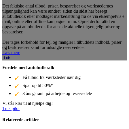
Det faktiske antal tilbud, priser, besparelser og værkstedernes
tilgængelighed kan være ændret, siden du sidst har besøgt
autobutler.dk eller modtaget markedsføring fra os via eksempelvis e-
mail, online eller offline kampagner m.m. Opret derfor altid en
opgave på autobutler.dk for at se de aktuelle tilgængelig priser og
besparelser.
Der tages forbehold for fejl og mangler i tilbuddets indhold, priser
og beskrivelser samt for udsolgte reservedele.
Læs mere
Luk
Fordele med autobutler.dk
Få tilbud fra værksteder nær dig
Spar op til 50%*
3 års garanti på arbejde og reservedele
Vi står klar til at hjælpe dig!
Trustpilot
Relaterede artikler