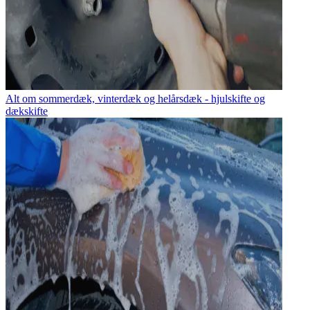
Alt om sommerdæk, vinterdæk og helårsdæk - hjulskifte og
dækskifte