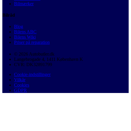
Bilmærker
Bilråd
Blog
Bilens ABC
Bilens Wiki
Priser på reparation
© 2026 Autobutler.dk
Langebrogade 4, 1411 København K
CVR: DK32891799
Cookie-indstillinger
Vilkår
Cookies
GDPR