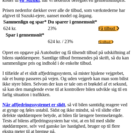
koster til
en Suzuki
, har vi nedenfor beregnet en gennemsnitspris.
Prisen nedenfor dækker over alle de tilbud, som værkstederne har
afgivet til Suzuki-ejere, uanset model og årgang.
Sammenlign og spar*
Du sparer i gennemsnit*
624 kr.
23%
Få tilbud
Spar i gennemsnit*
624 kr. / 23%
Få tilbud
Opret en opgave på Autobutler og få tilsendt tilbud på udskiftning af
bilens støddæmpere. Samtlige tilbud fremsendes på skrift, så du kan
sammenligne pris og indhold i de enkelte tilbud.
I tilfælde af et slidt affjedringssystem, så mister hjulene vejgrebet,
når et bump passeres på vejen. Og uden vejgreb kan man som bilist
ikke styre bilen. Selvom der kun er tale om et brøkdel af et sekund,
så kan den manglende evne til at kontrollere bilen udvikle sig til en
farlig situation i trafikken.
Når affjedringssystemet er slidt
, så vil bilen samtidig reagere ved
at gynge og føles ustabil. Sidst og ikke mindst, så vil slidte eller
defekte støddæmpere betyde, at bilen får længere bremselængde.
Tests af bilens affjedringssystem har vist, at en bil med slidte
støddæmpere, selv ved ganske lav hastighed, bruger op til flere
ekstra meter til at bremse på.