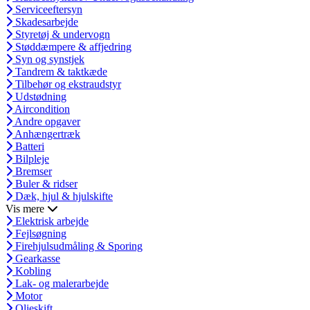
Serviceeftersyn
Skadesarbejde
Styretøj & undervogn
Støddæmpere & affjedring
Syn og synstjek
Tandrem & taktkæde
Tilbehør og ekstraudstyr
Udstødning
Aircondition
Andre opgaver
Anhængertræk
Batteri
Bilpleje
Bremser
Buler & ridser
Dæk, hjul & hjulskifte
Vis mere
Elektrisk arbejde
Fejlsøgning
Firehjulsudmåling & Sporing
Gearkasse
Kobling
Lak- og malerarbejde
Motor
Olieskift