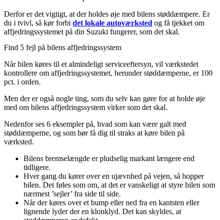
Derfor er det vigtigt, at der holdes øje med bilens støddæmpere. Er
du i tvivl, så kør forbi
det lokale autoværksted
og få tjekket om
affjedringssystemet på din Suzuki fungerer, som det skal.
Find 5 fejl på bilens affjedringssystem
Når bilen køres til et almindeligt serviceeftersyn, vil værkstedet
kontrollere om affjedringssystemet, herunder støddæmperne, er 100
pct. i orden.
Men der er også nogle ting, som du selv kan gøre for at holde øje
med om bilens affjedringssystem virker som det skal.
Nedenfor ses 6 eksempler på, hvad som kan være galt med
støddæmperne, og som bør få dig til straks at køre bilen på
værksted.
Bilens bremselængde er pludselig markant længere end
tidligere.
Hver gang du kører over en ujævnhed på vejen, så hopper
bilen. Det føles som om, at det er vanskeligt at styre bilen som
nærmest ’sejler’ fra side til side.
Når der køres over et bump eller ned fra en kantsten eller
lignende lyder der en klonklyd. Det kan skyldes, at