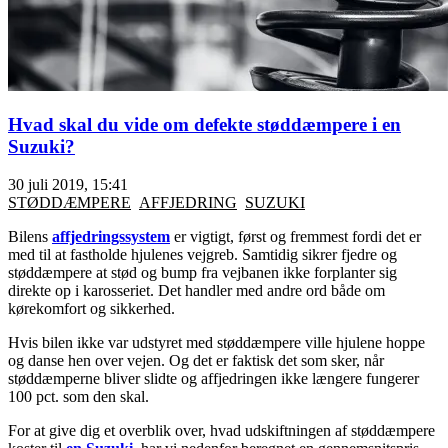
Hvad skal du vide om defekte støddæmpere i en
Suzuki?
30 juli 2019, 15:41
STØDDÆMPERE
AFFJEDRING
SUZUKI
Bilens
affjedringssystem
er vigtigt, først og fremmest fordi det er
med til at fastholde hjulenes vejgreb. Samtidig sikrer fjedre og
støddæmpere at stød og bump fra vejbanen ikke forplanter sig
direkte op i karosseriet. Det handler med andre ord både om
kørekomfort og sikkerhed.
Hvis bilen ikke var udstyret med støddæmpere ville hjulene hoppe
og danse hen over vejen. Og det er faktisk det som sker, når
støddæmperne bliver slidte og affjedringen ikke længere fungerer
100 pct. som den skal.
For at give dig et overblik over, hvad udskiftningen af støddæmpere