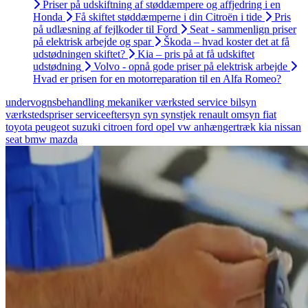
Priser på udskiftning af støddæmpere og affjedring i en
Honda
Få skiftet støddæmperne i din Citroën i tide
Pris
på udlæsning af fejlkoder til Ford
Seat - sammenlign priser
på elektrisk arbejde og spar
Škoda – hvad koster det at få
udstødningen skiftet?
Kia – pris på at få udskiftet
udstødning
Volvo - opnå gode priser på elektrisk arbejde
Hvad er prisen for en motorreparation til en Alfa Romeo?
undervognsbehandling
mekaniker
værksted
service
bilsyn
værkstedspriser
serviceeftersyn
syn
synstjek
renault
omsyn
fiat
toyota
peugeot
suzuki
citroen
ford
opel
vw
anhængertræk
kia
nissan
seat
bmw
mazda