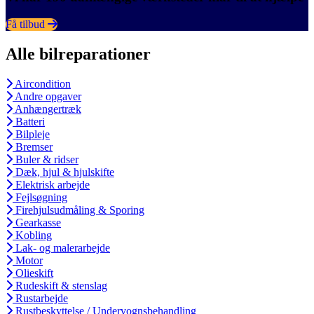
Få tilbud
Alle bilreparationer
Aircondition
Andre opgaver
Anhængertræk
Batteri
Bilpleje
Bremser
Buler & ridser
Dæk, hjul & hjulskifte
Elektrisk arbejde
Fejlsøgning
Firehjulsudmåling & Sporing
Gearkasse
Kobling
Lak- og malerarbejde
Motor
Olieskift
Rudeskift & stenslag
Rustarbejde
Rustbeskyttelse / Undervognsbehandling