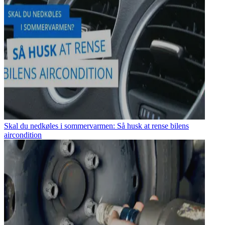
Skal du nedkøles i sommervarmen: Så husk at rense bilens
aircondition