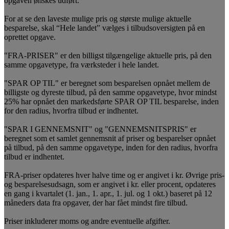
opgaven ønskes udført.
For at se den laveste mulige pris og største mulige aktuelle
besparelse, skal “Hele landet” vælges i tilbudsoversigten på en
oprettet opgave.
"FRA-PRISER" er den billigst tilgængelige aktuelle pris, på den
samme opgavetype, fra værksteder i hele landet.
"SPAR OP TIL" er beregnet som besparelsen opnået mellem de
billigste og dyreste tilbud, på den samme opgavetype, hvor mindst
25% har opnået den markedsførte SPAR OP TIL besparelse, inden
for den radius, hvorfra tilbud er indhentet.
"SPAR I GENNEMSNIT" og "GENNEMSNITSPRIS" er
beregnet som et samlet gennemsnit af priser og besparelser opnået
på tilbud, på den samme opgavetype, inden for den radius, hvorfra
tilbud er indhentet.
FRA-priser opdateres hver halve time og er angivet i kr. Øvrige pris-
og besparelsesudsagn, som er angivet i kr. eller procent, opdateres
en gang i kvartalet (1. jan., 1. apr., 1. jul. og 1 okt.) baseret på 12
måneders data fra opgaver, der har fået mindst fire tilbud.
Priser inkluderer moms og andre eventuelle afgifter.