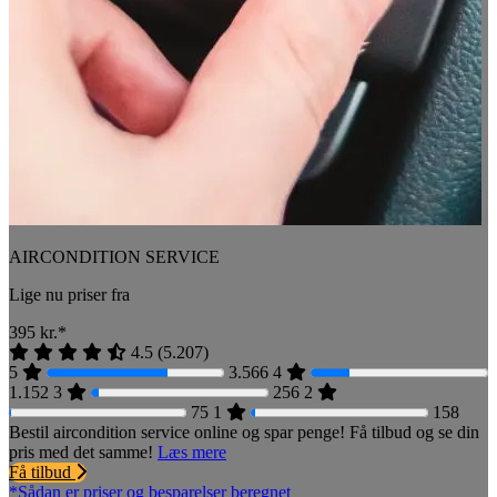
AIRCONDITION SERVICE
Lige nu priser fra
395
kr.*
4.5
(
5.207
)
5
3.566
4
1.152
3
256
2
75
1
158
Bestil aircondition service online og spar penge! Få tilbud og se din
pris med det samme!
Læs mere
Få tilbud
*Sådan er priser og besparelser beregnet