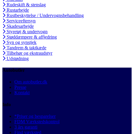
Rudeskift & stenslag
Rustarbejde
Rustbeskyttelse / Undervognsbehandling
Serviceeftersyn
Skadesarbejde
Styretøj & undervogn
Støddæmpere & affjedring
Syn og synstjek
Tandrem & taktkæde
Tilbehør og ekstraudstyr
Udstødning
Autobutler
Om autobutler.dk
Presse
Kontakt
Info
*Priser og besparelser
FDM Værkstedskontrol
3 års garanti
Find værksted