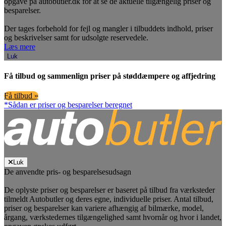
opgave på autobutler.dk for at se de aktuelle tilgængelig priser og
besparelser.
Der tages forbehold for fejl og mangler i tilbuddets indhold, priser
og beskrivelser samt for udsolgte reservedele.
Læs mere
Luk
Få tilbud og sammenlign priser på støddæmpere og affjedring
Få tilbud »
*Sådan er priser og besparelser beregnet
Luk
De anvendte pris- og besparelsesudsagn
De oplyste priser og besparelser er baseret på tilbud fra værksteder
tilmeldt Autobutler og deres egne, individuelle priser. Antal tilbud,
priser og besparelser kan variere afhængig af bilmærke, model,
årgang, værkstedernes tilgængelighed samt hvornår og hvor i landet,