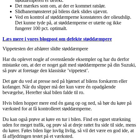
støddæmperen er defekt.
Det mærkes som om, at der er kommet ratslør.
Slidbanemønsteret på bilens dæk slides ujævnt.
Ved en kontrol af støddæmperne konstateres der olieudslip.
Det kunne tyde på, at støddæmperne er utætte og ikke
fungerer 100 pct. optimalt.
Læs mere i vores blogpost om defekte støddæmpere
Vippetesten der afslører slidte støddæmpere
Har du oplevet nogle af ovenstående eksempler og har du derfor
mistanke om, at der er noget galt med støddæmperne på din Suzuki,
så prøv at foretage den klassiske ’vippetest’.
Det gør du ved at presse ned på hjørnet af bilens forskærm eller
kofanger. Når du slipper må der kun være én opadgående
bevægelse, Herefter skal bilen falde til ro.
Hvis bilen hopper mere end én gang op og ned, så bør du køre på
værksted for at få kontrolleret støddæmperne.
Du kan også prøve at køre en tur i bilen. Find en egnet strækning
uden for meget trafik, og prøv så at dreje rattet fra side til side, mens
du kører. Føles bilen lige lovlig livlig, så vil det være en god ide, at
få affjedringen testet på et værksted.