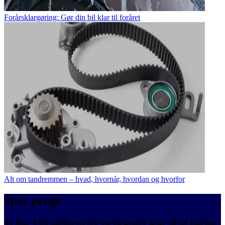
Forårsklargøring: Gør din bil klar til foråret
Alt om tandremmen – hvad, hvornår, hvordan og hvorfor
Spar penge
Vi har 190 uafhængige værksteder klar til at hjælpe