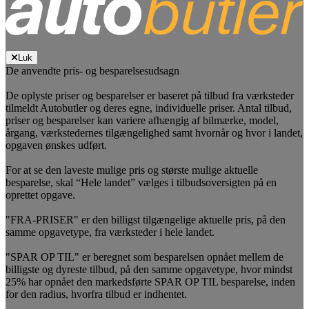
Luk
De anvendte pris- og besparelsesudsagn
De oplyste priser og besparelser er baseret på tilbud fra værksteder
tilmeldt Autobutler og deres egne, individuelle priser. Antal tilbud,
priser og besparelser kan variere afhængig af bilmærke, model,
årgang, værkstedernes tilgængelighed samt hvornår og hvor i landet,
opgaven ønskes udført.
For at se den laveste mulige pris og største mulige aktuelle
besparelse, skal “Hele landet” vælges i tilbudsoversigten på en
oprettet opgave.
"FRA-PRISER" er den billigst tilgængelige aktuelle pris, på den
samme opgavetype, fra værksteder i hele landet.
"SPAR OP TIL" er beregnet som besparelsen opnået mellem de
billigste og dyreste tilbud, på den samme opgavetype, hvor mindst
25% har opnået den markedsførte SPAR OP TIL besparelse, inden
for den radius, hvorfra tilbud er indhentet.