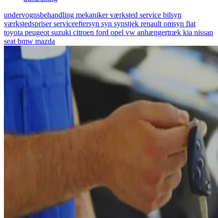
undervognsbehandling
mekaniker
værksted
service
bilsyn
værkstedspriser
serviceeftersyn
syn
synstjek
renault
omsyn
fiat
toyota
peugeot
suzuki
citroen
ford
opel
vw
anhængertræk
kia
nissan
seat
bmw
mazda