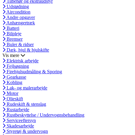
Tilbehør og ekstraudstyr
Udstødning
Aircondition
Andre opgaver
Anhængertræk
Batteri
Bilpleje
Bremser
Buler & ridser
Dæk, hjul & hjulskifte
Vis mere
Elektrisk arbejde
Fejlsøgning
Firehjulsudmåling & Sporing
Gearkasse
Kobling
Lak- og malerarbejde
Motor
Olieskift
Rudeskift & stenslag
Rustarbejde
Rustbeskyttelse / Undervognsbehandling
Serviceeftersyn
Skadesarbejde
Styretøj & undervogn