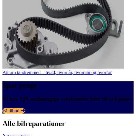
Alt om tandremmen – hvad, hvornår, hvordan og hvorfor
Spar penge
Vi har 191 uafhængige værksteder klar til at hjælpe
Få tilbud
Alle bilreparationer