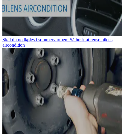
Skal du nedkøles i sommervarmen: Så husk at rense bilens
aircondition