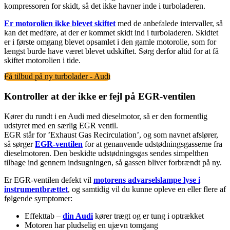
kompressoren for skidt, så det ikke havner inde i turboladeren.
Er motorolien ikke blevet skiftet
med de anbefalede intervaller, så
kan det medføre, at der er kommet skidt ind i turboladeren. Skidtet
er i første omgang blevet opsamlet i den gamle motorolie, som for
længst burde have været blevet udskiftet. Sørg derfor altid for at få
skiftet motorolien i tide.
Få tilbud på ny turbolader - Audi
Kontroller at der ikke er fejl på EGR-ventilen
Kører du rundt i en Audi med dieselmotor, så er den formentlig
udstyret med en særlig EGR ventil.
EGR står for ’Exhaust Gas Recirculation’, og som navnet afslører,
så sørger
EGR-ventilen
for at genanvende udstødningsgasserne fra
dieselmotoren. Den beskidte udstødningsgas sendes simpelthen
tilbage ind gennem indsugningen, så gassen bliver forbrændt på ny.
Er EGR-ventilen defekt vil
motorens advarselslampe lyse i
instrumentbrættet
, og samtidig vil du kunne opleve en eller flere af
følgende symptomer:
Effekttab –
din Audi
kører trægt og er tung i optrækket
Motoren har pludselig en ujævn tomgang