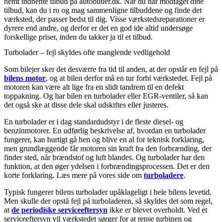
nemt indhente tilbud på autobutler.dk. Når du har modtaget dine
tilbud, kan du i ro og mag sammenligne tilbuddene og finde det
værksted, der passer bedst til dig. Visse værkstedsreparationer er
dyrere end andre, og derfor er det en god ide altid undersøge
forskellige priser, inden du takker ja til et tilbud.
Turbolader – fejl skyldes ofte manglende vedligehold
Som bilejer sker det desværre fra tid til anden, at der opstår en fejl på
bilens motor
, og at bilen derfor må en tur forbi værkstedet. Fejl på
motoren kan være alt lige fra en slidt tandrem til en defekt
toppakning. Og har bilen en turbolader eller EGR-ventiler, så kan
det også ske at disse dele skal udskiftes eller justeres.
En turbolader er i dag standardudstyr i de fleste diesel- og
benzinmotorer. En udførlig beskrivelse af, hvordan en turbolader
fungerer, kan hurtigt gå hen og blive en al for teknisk forklaring,
men grundlæggende får motoren sin kraft fra den forbrænding, der
finder sted, når brændstof og luft blandes. Og turbolader har den
funktion, at den øger ydelsen i forbrændingsprocessen. Det er den
korte forklaring. Læs mere på vores side om
turboladere
.
Typisk fungerer bilens turbolader upåklageligt i hele bilens levetid.
Men skulle der opstå fejl på turboladeren, så skyldes det som regel,
at
de periodiske serviceeftersyn
ikke er blevet overholdt. Ved et
serviceeftersyn vil værkstedet sørger for at rense turbinen og