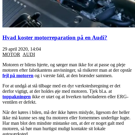
Hvad koster motorreparation på en Audi?
29 april 2020, 14:04
MOTOR
AUDI
Motoren er bilens hjerte, og sørger man ikke for at passe og pleje
motoren efter fabrikantens anvisninger, så risikerer man at der opstår
fejl på motoren
og i værste fald, at den brænder sammen.
For at undgå at stå tilbage med en dyr værkstedsregning er det
derfor vigtigt, at der holdes øje med motoren. Tjek bl.a. at
toppakningen
ikke er utæt og at hverken turboladeren eller ERG-
ventilen er defekt.
Når der køres i bilen, må der ikke høres mislyde, ligesom der heller
ikke må kunne ses røg fra motoren eller fornemmes underlige lugte.
Har man blot den mindste mistanke om, at der er noget galt med
motoren, så bør man hurtigst muligt kontakte sit lokale
autoværksted.