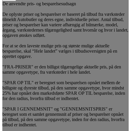
De anvendte pris- og besparelsesudsagn
De oplyste priser og besparelser er baseret på tilbud fra værksteder
tilmeldt Autobutler og deres egne, individuelle priser. Antal tilbud,
priser og besparelser kan variere afhængig af bilmærke, model,
årgang, værkstedernes tilgængelighed samt hvornår og hvor i landet,
opgaven ønskes udført.
For at se den laveste mulige pris og største mulige aktuelle
besparelse, skal “Hele landet” vælges i tilbudsoversigten på en
oprettet opgave.
"FRA-PRISER" er den billigst tilgængelige aktuelle pris, på den
samme opgavetype, fra værksteder i hele landet.
"SPAR OP TIL" er beregnet som besparelsen opnået mellem de
billigste og dyreste tilbud, på den samme opgavetype, hvor mindst
25% har opnået den markedsførte SPAR OP TIL besparelse, inden
for den radius, hvorfra tilbud er indhentet.
"SPAR I GENNEMSNIT" og "GENNEMSNITSPRIS" er
beregnet som et samlet gennemsnit af priser og besparelser opnået
på tilbud, på den samme opgavetype, inden for den radius, hvorfra
tilbud er indhentet.