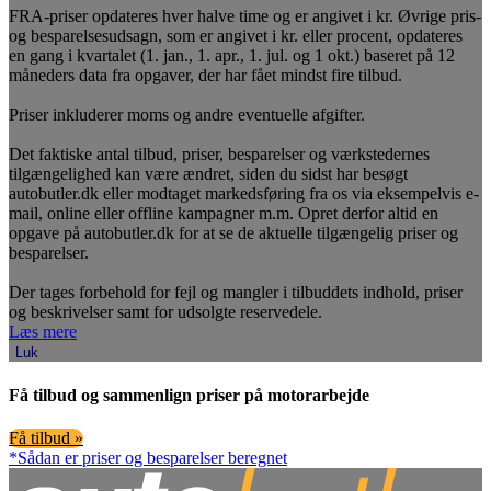
FRA-priser opdateres hver halve time og er angivet i kr. Øvrige pris-
og besparelsesudsagn, som er angivet i kr. eller procent, opdateres
en gang i kvartalet (1. jan., 1. apr., 1. jul. og 1 okt.) baseret på 12
måneders data fra opgaver, der har fået mindst fire tilbud.
Priser inkluderer moms og andre eventuelle afgifter.
Det faktiske antal tilbud, priser, besparelser og værkstedernes
tilgængelighed kan være ændret, siden du sidst har besøgt
autobutler.dk eller modtaget markedsføring fra os via eksempelvis e-
mail, online eller offline kampagner m.m. Opret derfor altid en
opgave på autobutler.dk for at se de aktuelle tilgængelig priser og
besparelser.
Der tages forbehold for fejl og mangler i tilbuddets indhold, priser
og beskrivelser samt for udsolgte reservedele.
Læs mere
Luk
Få tilbud og sammenlign priser på motorarbejde
Få tilbud »
*Sådan er priser og besparelser beregnet