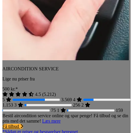
AIRCONDITION SERVICE
Lige nu priser fra
500
kr.*
4.5
(
5.212
)
5
3.569
4
1.153
3
256
2
75
1
159
Bestil aircondition service online og spar penge! Få tilbud og se din
pris med det samme!
Læs mere
Få tilbud
*Sådan er priser og besparelser beregnet