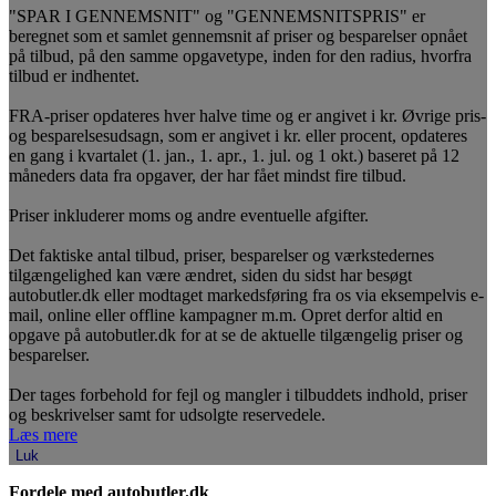
"SPAR I GENNEMSNIT" og "GENNEMSNITSPRIS" er
beregnet som et samlet gennemsnit af priser og besparelser opnået
på tilbud, på den samme opgavetype, inden for den radius, hvorfra
tilbud er indhentet.
FRA-priser opdateres hver halve time og er angivet i kr. Øvrige pris-
og besparelsesudsagn, som er angivet i kr. eller procent, opdateres
en gang i kvartalet (1. jan., 1. apr., 1. jul. og 1 okt.) baseret på 12
måneders data fra opgaver, der har fået mindst fire tilbud.
Priser inkluderer moms og andre eventuelle afgifter.
Det faktiske antal tilbud, priser, besparelser og værkstedernes
tilgængelighed kan være ændret, siden du sidst har besøgt
autobutler.dk eller modtaget markedsføring fra os via eksempelvis e-
mail, online eller offline kampagner m.m. Opret derfor altid en
opgave på autobutler.dk for at se de aktuelle tilgængelig priser og
besparelser.
Der tages forbehold for fejl og mangler i tilbuddets indhold, priser
og beskrivelser samt for udsolgte reservedele.
Læs mere
Luk
Fordele med autobutler.dk