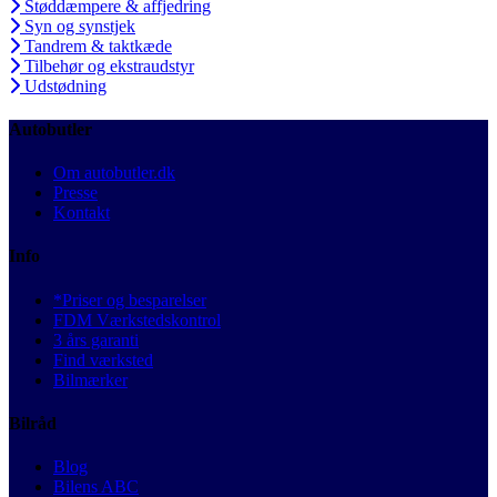
Støddæmpere & affjedring
Syn og synstjek
Tandrem & taktkæde
Tilbehør og ekstraudstyr
Udstødning
Autobutler
Om autobutler.dk
Presse
Kontakt
Info
*Priser og besparelser
FDM Værkstedskontrol
3 års garanti
Find værksted
Bilmærker
Bilråd
Blog
Bilens ABC