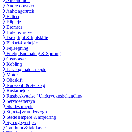
Aircondition
Andre opgaver
Anhængertræk
Batteri
Bilpleje
Bremser
Buler & ridser
Dæk, hjul & hjulskifte
Elektrisk arbejde
Fejlsøgning
Firehjulsudmåling & Sporing
Gearkasse
Kobling
Lak- og malerarbejde
Motor
Olieskift
Rudeskift & stenslag
Rustarbejde
Rustbeskyttelse / Undervognsbehandling
Serviceeftersyn
Skadesarbejde
Styretøj & undervogn
Støddæmpere & affjedring
Syn og synstjek
Tandrem & taktkæde