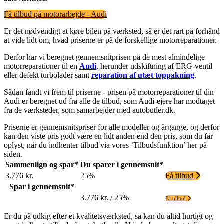
Få tilbud på motorarbejde - Audi
Er det nødvendigt at køre bilen på værksted, så er det rart på forhånd
at vide lidt om, hvad priserne er på de forskellige motorreparationer.
Derfor har vi beregnet gennemsnitprisen på de mest almindelige
motorreparationer til en
Audi
, herunder udskiftning af ERG-ventil
eller defekt turbolader samt
reparation af utæt toppakning
.
Sådan fandt vi frem til priserne - prisen på motorreparationer til din
Audi er beregnet ud fra alle de tilbud, som Audi-ejere har modtaget
fra de værksteder, som samarbejder med autobutler.dk.
Priserne er gennemsnitspriser for alle modeller og årgange, og derfor
kan den viste pris godt være en lidt anden end den pris, som du får
oplyst, når du indhenter tilbud via vores ’Tilbudsfunktion’ her på
siden.
Sammenlign og spar*
Du sparer i gennemsnit*
3.776 kr.
25%
Få tilbud
Spar i gennemsnit*
3.776 kr. / 25%
Få tilbud
Er du på udkig efter et kvalitetsværksted, så kan du altid hurtigt og