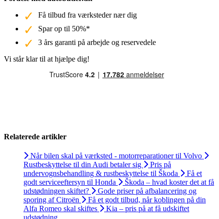
Få tilbud fra værksteder nær dig
Spar op til 50%*
3 års garanti på arbejde og reservedele
Vi står klar til at hjælpe dig!
Relaterede artikler
Når bilen skal på værksted - motorreparationer til Volvo
Rustbeskyttelse til din Audi betaler sig
Pris på
undervognsbehandling & rustbeskyttelse til Škoda
Få et
godt serviceeftersyn til Honda
Škoda – hvad koster det at få
udstødningen skiftet?
Gode priser på afbalancering og
sporing af Citroën
Få et godt tilbud, når koblingen på din
Alfa Romeo skal skiftes
Kia – pris på at få udskiftet
udstødning