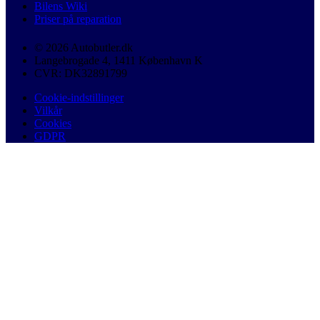
Bilens Wiki
Priser på reparation
© 2026 Autobutler.dk
Langebrogade 4, 1411 København K
CVR: DK32891799
Cookie-indstillinger
Vilkår
Cookies
GDPR