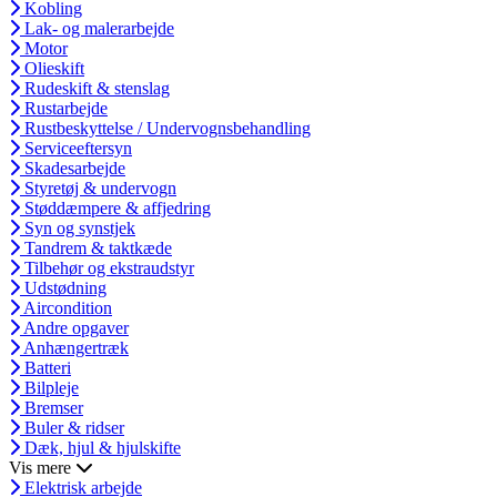
Kobling
Lak- og malerarbejde
Motor
Olieskift
Rudeskift & stenslag
Rustarbejde
Rustbeskyttelse / Undervognsbehandling
Serviceeftersyn
Skadesarbejde
Styretøj & undervogn
Støddæmpere & affjedring
Syn og synstjek
Tandrem & taktkæde
Tilbehør og ekstraudstyr
Udstødning
Aircondition
Andre opgaver
Anhængertræk
Batteri
Bilpleje
Bremser
Buler & ridser
Dæk, hjul & hjulskifte
Vis mere
Elektrisk arbejde