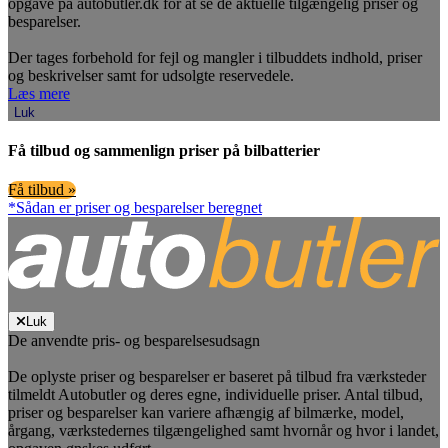
opgave på autobutler.dk for at se de aktuelle tilgængelig priser og
besparelser.
Der tages forbehold for fejl og mangler i tilbuddets indhold, priser
og beskrivelser samt for udsolgte reservedele.
Læs mere
Luk
Få tilbud og sammenlign priser på bilbatterier
Få tilbud »
*Sådan er priser og besparelser beregnet
Luk
De anvendte pris- og besparelsesudsagn
De oplyste priser og besparelser er baseret på tilbud fra værksteder
tilmeldt Autobutler og deres egne, individuelle priser. Antal tilbud,
priser og besparelser kan variere afhængig af bilmærke, model,
årgang, værkstedernes tilgængelighed samt hvornår og hvor i landet,