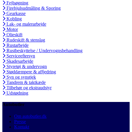
Fejlsøgning
Firehjulsudmåling & Sporing
Gearkasse
Kobling
Lak- og malerarbejde
Motor
Olieskift
Rudeskift & stenslag
Rustarbejde
Rustbeskyttelse / Undervognsbehandling
Serviceeftersyn
Skadesarbejde
Styretøj & undervogn
Støddæmpere & affjedring
Syn og synstjek
Tandrem & taktkæde
Tilbehør og ekstraudstyr
Udstødning
Autobutler
Om autobutler.dk
Presse
Kontakt