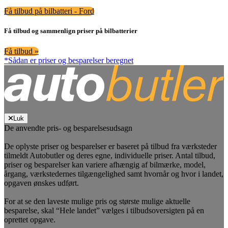
Få tilbud på bilbatteri - Ford
Få tilbud og sammenlign priser på bilbatterier
Få tilbud »
*Sådan er priser og besparelser beregnet
Luk
De anvendte pris- og besparelsesudsagn
De oplyste priser og besparelser er baseret på tilbud fra værksteder
tilmeldt Autobutler og deres egne, individuelle priser. Antal tilbud,
priser og besparelser kan variere afhængig af bilmærke, model,
årgang, værkstedernes tilgængelighed samt hvornår og hvor i landet,
opgaven ønskes udført.
For at se den laveste mulige pris og største mulige aktuelle
besparelse, skal “Hele landet” vælges i tilbudsoversigten på en
oprettet opgave.