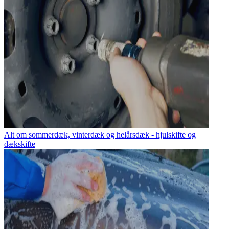
Alt om sommerdæk, vinterdæk og helårsdæk - hjulskifte og
dækskifte