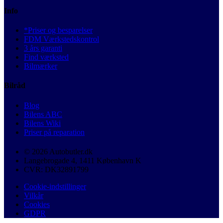
Info
*Priser og besparelser
FDM Værkstedskontrol
3 års garanti
Find værksted
Bilmærker
Bilråd
Blog
Bilens ABC
Bilens Wiki
Priser på reparation
© 2026 Autobutler.dk
Langebrogade 4, 1411 København K
CVR: DK32891799
Cookie-indstillinger
Vilkår
Cookies
GDPR