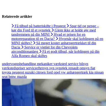
Relaterede artikler
Få tilbud på batteriskifte i Peugeot
Spar tid og penge –
kør din Ford til et synstjek
Glem ikke at holde øje med
tandremmen på din MINI
Hvad er prisen for en
motorreparation til en Dacia?
Hvornår skal koblingen på en
MINI skiftes?
Så meget koster anhængertrækket til din
Dacia
Service er vigtigt for din Chevrolets
airconditionanlæg
Få et godt tilbud, når koblingen på din
Alfa Romeo skal skiftes
undervognsbehandling
mekaniker
værksted
service
bilsyn
værkstedspriser
serviceeftersyn
syn
synstjek
renault
omsyn
fiat
toyota
peugeot
suzuki
citroen
ford
opel
vw
anhængertræk
kia
nissan
seat
bmw
mazda