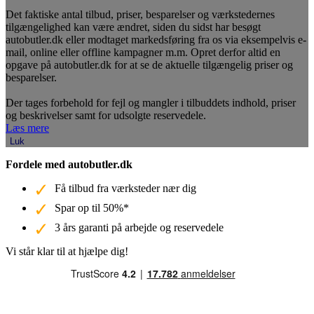
Det faktiske antal tilbud, priser, besparelser og værkstedernes
tilgængelighed kan være ændret, siden du sidst har besøgt
autobutler.dk eller modtaget markedsføring fra os via eksempelvis e-
mail, online eller offline kampagner m.m. Opret derfor altid en
opgave på autobutler.dk for at se de aktuelle tilgængelig priser og
besparelser.
Der tages forbehold for fejl og mangler i tilbuddets indhold, priser
og beskrivelser samt for udsolgte reservedele.
Læs mere
Luk
Fordele med autobutler.dk
Få tilbud fra værksteder nær dig
Spar op til 50%*
3 års garanti på arbejde og reservedele
Vi står klar til at hjælpe dig!