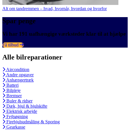
Alt om tandremmen – hvad, hvornår, hvordan og hvorfor
Spar penge
Vi har 191 uafhængige værksteder klar til at hjælpe
Få tilbud
Alle bilreparationer
Aircondition
Andre opgaver
Anhængertræk
Batteri
Bilpleje
Bremser
Buler & ridser
Dæk, hjul & hjulskifte
Elektrisk arbejde
Fejlsøgning
Firehjulsudmåling & Sporing
Gearkasse