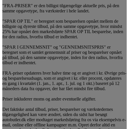
"FRA-PRISER" er den billigst tilgængelige aktuelle pris, på den
samme opgavetype, fra værksteder i hele landet.
"SPAR OP TIL" er beregnet som besparelsen opnået mellem de
billigste og dyreste tilbud, på den samme opgavetype, hvor mindst
25% har opnået den markedsførte SPAR OP TIL besparelse, inden
for den radius, hvorfra tilbud er indhentet.
"SPAR I GENNEMSNIT" og "GENNEMSNITSPRIS" er
beregnet som et samlet gennemsnit af priser og besparelser opnået
på tilbud, på den samme opgavetype, inden for den radius, hvorfra
tilbud er indhentet.
FRA-priser opdateres hver halve time og er angivet i kr. Øvrige pris-
og besparelsesudsagn, som er angivet i kr. eller procent, opdateres
en gang i kvartalet (1. jan., 1. apr., 1. jul. og 1 okt.) baseret på 12
måneders data fra opgaver, der har fået mindst fire tilbud.
Priser inkluderer moms og andre eventuelle afgifter.
Det faktiske antal tilbud, priser, besparelser og værkstedernes
tilgængelighed kan være ændret, siden du sidst har besøgt
autobutler.dk eller modtaget markedsføring fra os via eksempelvis e-
mail, online eller offline kampagner m.m. Opret derfor altid en