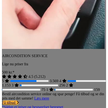
AIRCONDITION SERVICE
Lige nu priser fra
500
kr.*
4.5
(
5.212
)
5
3.569
4
1.153
3
256
2
75
1
159
Bestil aircondition service online og spar penge! Få tilbud og se din
pris med det samme!
Læs mere
Få tilbud
*Sådan er priser og besparelser beregnet