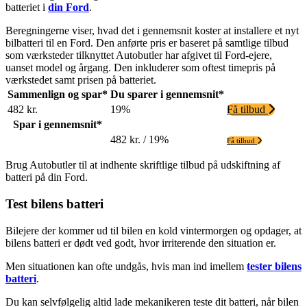
batteriet i
din Ford
.
Beregningerne viser, hvad det i gennemsnit koster at installere et nyt
bilbatteri til en Ford. Den anførte pris er baseret på samtlige tilbud
som værksteder tilknyttet Autobutler har afgivet til Ford-ejere,
uanset model og årgang. Den inkluderer som oftest timepris på
værkstedet samt prisen på batteriet.
Sammenlign og spar*
Du sparer i gennemsnit*
482 kr.
19%
Få tilbud
Spar i gennemsnit*
482 kr. / 19%
Få tilbud
Brug Autobutler til at indhente skriftlige tilbud på udskiftning af
batteri på din Ford.
Test bilens batteri
Bilejere der kommer ud til bilen en kold vintermorgen og opdager, at
bilens batteri er dødt ved godt, hvor irriterende den situation er.
Men situationen kan ofte undgås, hvis man ind imellem
tester bilens
batteri
.
Du kan selvfølgelig altid lade mekanikeren teste dit batteri, når bilen