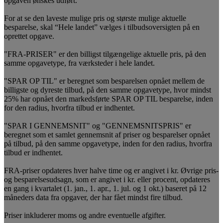
opgaven ønskes udført.
For at se den laveste mulige pris og største mulige aktuelle
besparelse, skal “Hele landet” vælges i tilbudsoversigten på en
oprettet opgave.
"FRA-PRISER" er den billigst tilgængelige aktuelle pris, på den
samme opgavetype, fra værksteder i hele landet.
"SPAR OP TIL" er beregnet som besparelsen opnået mellem de
billigste og dyreste tilbud, på den samme opgavetype, hvor mindst
25% har opnået den markedsførte SPAR OP TIL besparelse, inden
for den radius, hvorfra tilbud er indhentet.
"SPAR I GENNEMSNIT" og "GENNEMSNITSPRIS" er
beregnet som et samlet gennemsnit af priser og besparelser opnået
på tilbud, på den samme opgavetype, inden for den radius, hvorfra
tilbud er indhentet.
FRA-priser opdateres hver halve time og er angivet i kr. Øvrige pris-
og besparelsesudsagn, som er angivet i kr. eller procent, opdateres
en gang i kvartalet (1. jan., 1. apr., 1. jul. og 1 okt.) baseret på 12
måneders data fra opgaver, der har fået mindst fire tilbud.
Priser inkluderer moms og andre eventuelle afgifter.