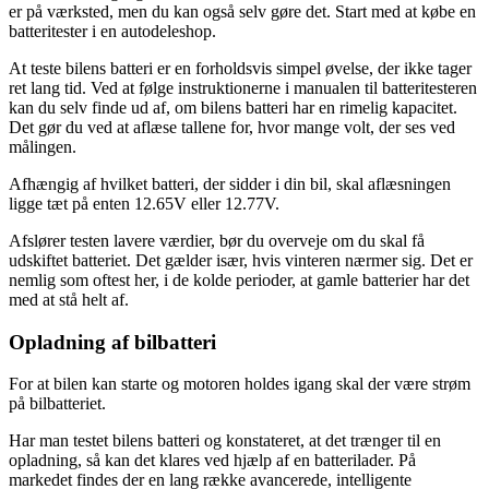
er på værksted, men du kan også selv gøre det. Start med at købe en
batteritester i en autodeleshop.
At teste bilens batteri er en forholdsvis simpel øvelse, der ikke tager
ret lang tid. Ved at følge instruktionerne i manualen til batteritesteren
kan du selv finde ud af, om bilens batteri har en rimelig kapacitet.
Det gør du ved at aflæse tallene for, hvor mange volt, der ses ved
målingen.
Afhængig af hvilket batteri, der sidder i din bil, skal aflæsningen
ligge tæt på enten 12.65V eller 12.77V.
Afslører testen lavere værdier, bør du overveje om du skal få
udskiftet batteriet. Det gælder især, hvis vinteren nærmer sig. Det er
nemlig som oftest her, i de kolde perioder, at gamle batterier har det
med at stå helt af.
Opladning af bilbatteri
For at bilen kan starte og motoren holdes igang skal der være strøm
på bilbatteriet.
Har man testet bilens batteri og konstateret, at det trænger til en
opladning, så kan det klares ved hjælp af en batterilader. På
markedet findes der en lang række avancerede, intelligente