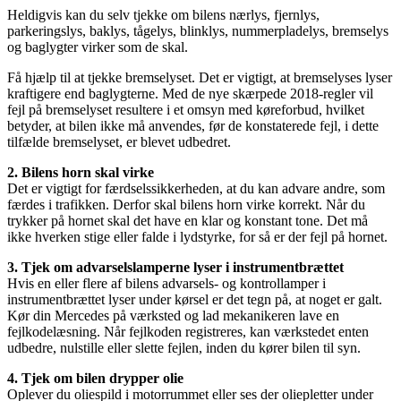
Heldigvis kan du selv tjekke om bilens nærlys, fjernlys,
parkeringslys, baklys, tågelys, blinklys, nummerpladelys, bremselys
og baglygter virker som de skal.
Få hjælp til at tjekke bremselyset. Det er vigtigt, at bremselyses lyser
kraftigere end baglygterne. Med de nye skærpede 2018-regler vil
fejl på bremselyset resultere i et omsyn med køreforbud, hvilket
betyder, at bilen ikke må anvendes, før de konstaterede fejl, i dette
tilfælde bremselyset, er blevet udbedret.
2. Bilens horn skal virke
Det er vigtigt for færdselssikkerheden, at du kan advare andre, som
færdes i trafikken. Derfor skal bilens horn virke korrekt. Når du
trykker på hornet skal det have en klar og konstant tone. Det må
ikke hverken stige eller falde i lydstyrke, for så er der fejl på hornet.
3. Tjek om advarselslamperne lyser i instrumentbrættet
Hvis en eller flere af bilens advarsels- og kontrollamper i
instrumentbrættet lyser under kørsel er det tegn på, at noget er galt.
Kør din Mercedes på værksted og lad mekanikeren lave en
fejlkodelæsning. Når fejlkoden registreres, kan værkstedet enten
udbedre, nulstille eller slette fejlen, inden du kører bilen til syn.
4. Tjek om bilen drypper olie
Oplever du oliespild i motorrummet eller ses der oliepletter under