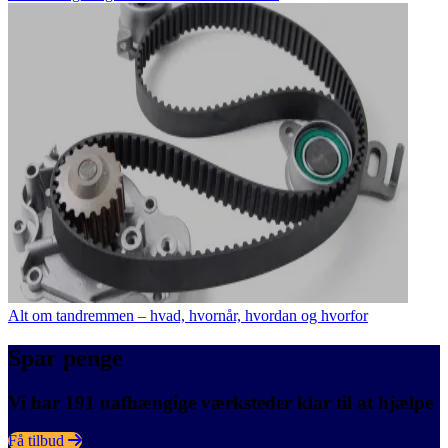
Alt om tandremmen – hvad, hvornår, hvordan og hvorfor
Spar penge
Vi har 191 uafhængige værksteder klar til at hjælpe
Få tilbud