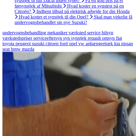
synstjek til din Dacia inden synet?
Få en god pris på et
førsynstjek af Mitsubishi
Hvad koster en synstest på en
Citroën?
Indhent tilbud på elektrisk arbejde for din Honda
Hvad koster et synstjek til din Opel?
Skal man virkelig få
undervognsbehandlet sin nye Suzuki?
undervognsbehandling
mekaniker
værksted
service
bilsyn
værkstedspriser
serviceeftersyn
syn
synstjek
renault
omsyn
fiat
toyota
peugeot
suzuki
citroen
ford
opel
vw
anhængertræk
kia
nissan
seat
bmw
mazda