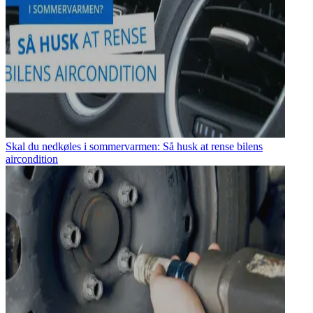
Skal du nedkøles i sommervarmen: Så husk at rense bilens
aircondition