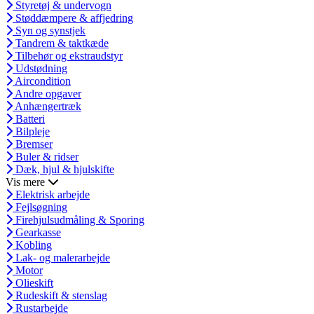
Styretøj & undervogn
Støddæmpere & affjedring
Syn og synstjek
Tandrem & taktkæde
Tilbehør og ekstraudstyr
Udstødning
Aircondition
Andre opgaver
Anhængertræk
Batteri
Bilpleje
Bremser
Buler & ridser
Dæk, hjul & hjulskifte
Vis mere
Elektrisk arbejde
Fejlsøgning
Firehjulsudmåling & Sporing
Gearkasse
Kobling
Lak- og malerarbejde
Motor
Olieskift
Rudeskift & stenslag
Rustarbejde