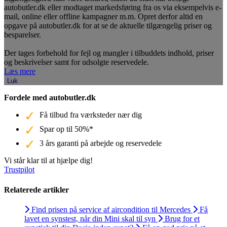
autobutler.dk eller modtaget markedsføring fra os via eksempelvis e-
mail, online eller offline kampagner m.m. Opret derfor altid en
opgave på autobutler.dk for at se de aktuelle tilgængelig priser og
besparelser.
Der tages forbehold for fejl og mangler i tilbuddets indhold, priser
og beskrivelser samt for udsolgte reservedele.
Læs mere
Luk
Fordele med autobutler.dk
Få tilbud fra værksteder nær dig
Spar op til 50%*
3 års garanti på arbejde og reservedele
Vi står klar til at hjælpe dig!
Trustpilot
Relaterede artikler
Find prisen på service af aircondition til Mercedes
Få
lavet en synstest, når din Mini skal til syn
Brug for et