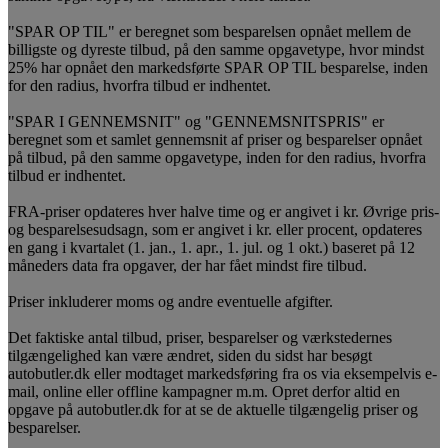
"SPAR OP TIL" er beregnet som besparelsen opnået mellem de
billigste og dyreste tilbud, på den samme opgavetype, hvor mindst
25% har opnået den markedsførte SPAR OP TIL besparelse, inden
for den radius, hvorfra tilbud er indhentet.
"SPAR I GENNEMSNIT" og "GENNEMSNITSPRIS" er
beregnet som et samlet gennemsnit af priser og besparelser opnået
på tilbud, på den samme opgavetype, inden for den radius, hvorfra
tilbud er indhentet.
FRA-priser opdateres hver halve time og er angivet i kr. Øvrige pris-
og besparelsesudsagn, som er angivet i kr. eller procent, opdateres
en gang i kvartalet (1. jan., 1. apr., 1. jul. og 1 okt.) baseret på 12
måneders data fra opgaver, der har fået mindst fire tilbud.
Priser inkluderer moms og andre eventuelle afgifter.
Det faktiske antal tilbud, priser, besparelser og værkstedernes
tilgængelighed kan være ændret, siden du sidst har besøgt
autobutler.dk eller modtaget markedsføring fra os via eksempelvis e-
mail, online eller offline kampagner m.m. Opret derfor altid en
opgave på autobutler.dk for at se de aktuelle tilgængelig priser og
besparelser.