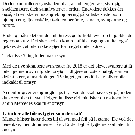
Derfor kontrollerer synshallen bl.a., at anhængertræk, styretøj,
støddæmpere, dæk samt lygter er i orden. Endvidere tjekkes det
også, at der ikke er rustangreb og tæring på kritiske steder som
hjulophæng, fjederskåle, støddæmpertårne, paneler, svingarme og
forbro.
Endelig måles det om de miljømæssige forhold lever op til gældende
regler og krav. Det sker ved en kontrol af bl.a. røg og kulilte, og så
tjekkes det, at bilen ikke støjer for meget under kørsel.
Tjek disse 5 ting inden næste syn
Med de nye skrappere synsregler fra 2018 er det blevet sværere at få
bilen gennem syn i første forsøg. Tidligere udløste småfejl, som en
defekt pære, anmærkningen ’Betinget godkendt’ I dag bliver bilen
indkaldt til omsyn.
Nedenfor giver vi dig nogle tips til, hvad du skal have styr på, inden
du kører bilen til syn. Følger du disse råd mindsker du risikoen for,
at din Mercedes skal til et omsyn.
1. Virker alle bilens lygter som de skal?
Mange bilister kører deres bil til syn med fejl på lygterne. De ved det
bare ikke, men dommen er hård. Er der fejl på lygterne skal bilen til
omsyn.