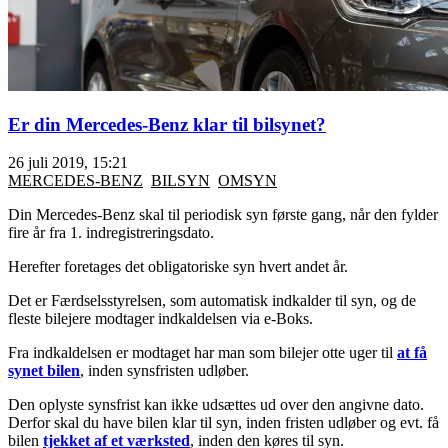
Er din Mercedes-Benz klar til bilsynet?
26 juli 2019, 15:21
MERCEDES-BENZ
BILSYN
OMSYN
Din Mercedes-Benz skal til periodisk syn første gang, når den fylder
fire år fra 1. indregistreringsdato.
Herefter foretages det obligatoriske syn hvert andet år.
Det er Færdselsstyrelsen, som automatisk indkalder til syn, og de
fleste bilejere modtager indkaldelsen via e-Boks.
Fra indkaldelsen er modtaget har man som bilejer otte uger til
at få
synet bilen
, inden synsfristen udløber.
Den oplyste synsfrist kan ikke udsættes ud over den angivne dato.
Derfor skal du have bilen klar til syn, inden fristen udløber og evt. få
bilen
tjekket af et værksted
, inden den køres til syn.