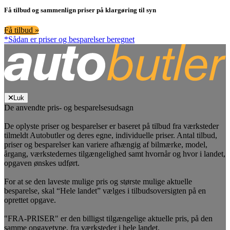
Få tilbud og sammenlign priser på klargøring til syn
Få tilbud »
*Sådan er priser og besparelser beregnet
Luk
De anvendte pris- og besparelsesudsagn
De oplyste priser og besparelser er baseret på tilbud fra værksteder
tilmeldt Autobutler og deres egne, individuelle priser. Antal tilbud,
priser og besparelser kan variere afhængig af bilmærke, model,
årgang, værkstedernes tilgængelighed samt hvornår og hvor i landet,
opgaven ønskes udført.
For at se den laveste mulige pris og største mulige aktuelle
besparelse, skal “Hele landet” vælges i tilbudsoversigten på en
oprettet opgave.
"FRA-PRISER" er den billigst tilgængelige aktuelle pris, på den
samme opgavetype, fra værksteder i hele landet.