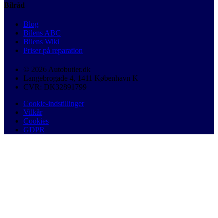
Bilråd
Blog
Bilens ABC
Bilens Wiki
Priser på reparation
© 2026 Autobutler.dk
Langebrogade 4, 1411 København K
CVR: DK32891799
Cookie-indstillinger
Vilkår
Cookies
GDPR