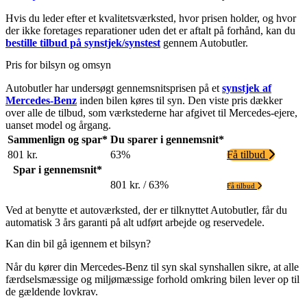
Hvis du leder efter et kvalitetsværksted, hvor prisen holder, og hvor
der ikke foretages reparationer uden det er aftalt på forhånd, kan du
bestille tilbud på synstjek/synstest
gennem Autobutler.
Pris for bilsyn og omsyn
Autobutler har undersøgt gennemsnitsprisen på et
synstjek af
Mercedes-Benz
inden bilen køres til syn. Den viste pris dækker
over alle de tilbud, som værkstederne har afgivet til Mercedes-ejere,
uanset model og årgang.
Sammenlign og spar*
Du sparer i gennemsnit*
801 kr.
63%
Få tilbud
Spar i gennemsnit*
801 kr. / 63%
Få tilbud
Ved at benytte et autoværksted, der er tilknyttet Autobutler, får du
automatisk 3 års garanti på alt udført arbejde og reservedele.
Kan din bil gå igennem et bilsyn?
Når du kører din Mercedes-Benz til syn skal synshallen sikre, at alle
færdselsmæssige og miljømæssige forhold omkring bilen lever op til
de gældende lovkrav.