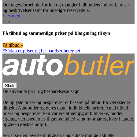
Der tages forbehold for fejl og mangler i tilbuddets indhold, priser
og beskrivelser samt for udsolgte reservedele.
Læs mere
Luk
Få tilbud og sammenlign priser på klargøring til syn
Få tilbud »
*Sådan er priser og besparelser beregnet
Luk
De anvendte pris- og besparelsesudsagn
De oplyste priser og besparelser er baseret på tilbud fra værksteder
tilmeldt Autobutler og deres egne, individuelle priser. Antal tilbud,
priser og besparelser kan variere afhængig af bilmærke, model,
årgang, værkstedernes tilgængelighed samt hvornår og hvor i landet,
opgaven ønskes udført.
For at se den laveste mulige pris og største mulige aktuelle