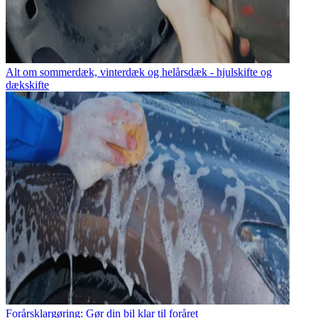
Alt om sommerdæk, vinterdæk og helårsdæk - hjulskifte og
dækskifte
Forårsklargøring: Gør din bil klar til foråret