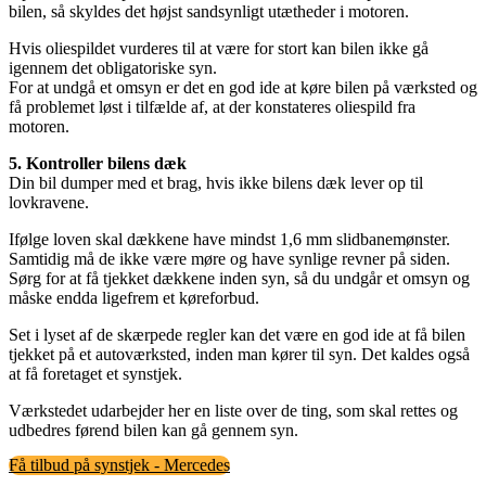
bilen, så skyldes det højst sandsynligt utætheder i motoren.
Hvis oliespildet vurderes til at være for stort kan bilen ikke gå
igennem det obligatoriske syn.
For at undgå et omsyn er det en god ide at køre bilen på værksted og
få problemet løst i tilfælde af, at der konstateres oliespild fra
motoren.
5. Kontroller bilens dæk
Din bil dumper med et brag, hvis ikke bilens dæk lever op til
lovkravene.
Ifølge loven skal dækkene have mindst 1,6 mm slidbanemønster.
Samtidig må de ikke være møre og have synlige revner på siden.
Sørg for at få tjekket dækkene inden syn, så du undgår et omsyn og
måske endda ligefrem et køreforbud.
Set i lyset af de skærpede regler kan det være en god ide at få bilen
tjekket på et autoværksted, inden man kører til syn. Det kaldes også
at få foretaget et synstjek.
Værkstedet udarbejder her en liste over de ting, som skal rettes og
udbedres førend bilen kan gå gennem syn.
Få tilbud på synstjek - Mercedes