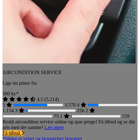
AIRCONDITION SERVICE
Lige nu priser fra
500
kr.*
4.5
(
5.214
)
5
3.570
4
1.154
3
256
2
75
1
159
Bestil aircondition service online og spar penge! Få tilbud og se din
pris med det samme!
Læs mere
Få tilbud
*Sådan er priser og besparelser beregnet