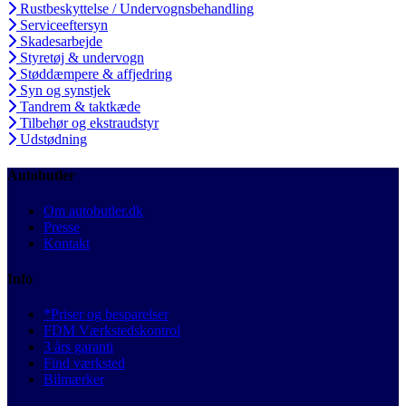
Rustbeskyttelse / Undervognsbehandling
Serviceeftersyn
Skadesarbejde
Styretøj & undervogn
Støddæmpere & affjedring
Syn og synstjek
Tandrem & taktkæde
Tilbehør og ekstraudstyr
Udstødning
Autobutler
Om autobutler.dk
Presse
Kontakt
Info
*Priser og besparelser
FDM Værkstedskontrol
3 års garanti
Find værksted
Bilmærker