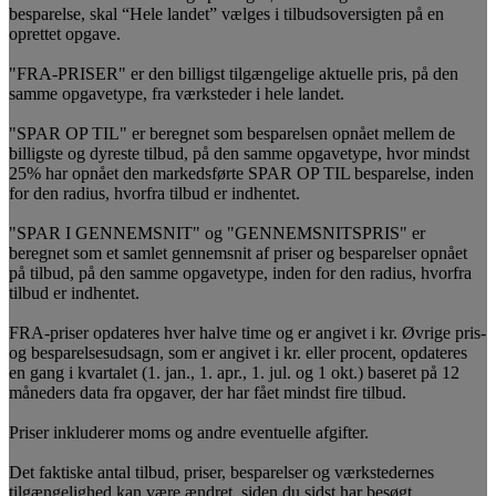
besparelse, skal “Hele landet” vælges i tilbudsoversigten på en
oprettet opgave.
"FRA-PRISER" er den billigst tilgængelige aktuelle pris, på den
samme opgavetype, fra værksteder i hele landet.
"SPAR OP TIL" er beregnet som besparelsen opnået mellem de
billigste og dyreste tilbud, på den samme opgavetype, hvor mindst
25% har opnået den markedsførte SPAR OP TIL besparelse, inden
for den radius, hvorfra tilbud er indhentet.
"SPAR I GENNEMSNIT" og "GENNEMSNITSPRIS" er
beregnet som et samlet gennemsnit af priser og besparelser opnået
på tilbud, på den samme opgavetype, inden for den radius, hvorfra
tilbud er indhentet.
FRA-priser opdateres hver halve time og er angivet i kr. Øvrige pris-
og besparelsesudsagn, som er angivet i kr. eller procent, opdateres
en gang i kvartalet (1. jan., 1. apr., 1. jul. og 1 okt.) baseret på 12
måneders data fra opgaver, der har fået mindst fire tilbud.
Priser inkluderer moms og andre eventuelle afgifter.
Det faktiske antal tilbud, priser, besparelser og værkstedernes
tilgængelighed kan være ændret, siden du sidst har besøgt