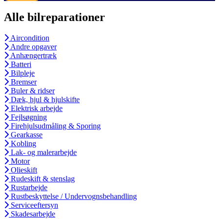
Alle bilreparationer
Aircondition
Andre opgaver
Anhængertræk
Batteri
Bilpleje
Bremser
Buler & ridser
Dæk, hjul & hjulskifte
Elektrisk arbejde
Fejlsøgning
Firehjulsudmåling & Sporing
Gearkasse
Kobling
Lak- og malerarbejde
Motor
Olieskift
Rudeskift & stenslag
Rustarbejde
Rustbeskyttelse / Undervognsbehandling
Serviceeftersyn
Skadesarbejde