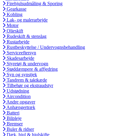
Firehjulsudmåling & Sporing
Gearkasse
Kobling
Lak- og malerarbejde
Motor
Olieskift
Rudeskift & stenslag
Rustarbejde
Rustbeskyttelse / Undervognsbehandling
Serviceeftersyn
Skadesarbejde
Styretøj & undervogn
Støddæmpere & affjedring
Syn og synstjek
Tandrem & taktkæde
Tilbehør og ekstraudstyr
Udstødning
Aircondition
Andre opgaver
Anhængertræk
Batteri
Bilpleje
Bremser
Buler & ridser
Dæk, hjul & hjulskifte