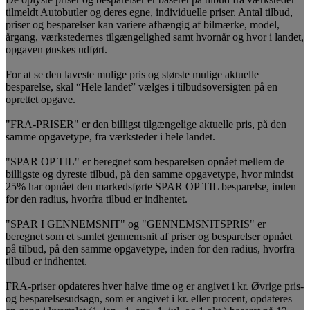
tilmeldt Autobutler og deres egne, individuelle priser. Antal tilbud,
priser og besparelser kan variere afhængig af bilmærke, model,
årgang, værkstedernes tilgængelighed samt hvornår og hvor i landet,
opgaven ønskes udført.
For at se den laveste mulige pris og største mulige aktuelle
besparelse, skal “Hele landet” vælges i tilbudsoversigten på en
oprettet opgave.
"FRA-PRISER" er den billigst tilgængelige aktuelle pris, på den
samme opgavetype, fra værksteder i hele landet.
"SPAR OP TIL" er beregnet som besparelsen opnået mellem de
billigste og dyreste tilbud, på den samme opgavetype, hvor mindst
25% har opnået den markedsførte SPAR OP TIL besparelse, inden
for den radius, hvorfra tilbud er indhentet.
"SPAR I GENNEMSNIT" og "GENNEMSNITSPRIS" er
beregnet som et samlet gennemsnit af priser og besparelser opnået
på tilbud, på den samme opgavetype, inden for den radius, hvorfra
tilbud er indhentet.
FRA-priser opdateres hver halve time og er angivet i kr. Øvrige pris-
og besparelsesudsagn, som er angivet i kr. eller procent, opdateres