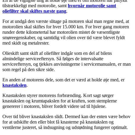
En af de vigtigste ting at holde øje med er om motoren har påfyldt
tilstrækkeligt med motorolie, samt
hvornår motorolie samt
oliefilter skal skiftes næste gang
.
For at undgå den værste slitage på motoren skal man regne med, at
motorolien skal skiftes for hver 15.000 km. For hver gang motoren
runder dette kilometertal har motorolien mistet de væsentligste
smøreegenskaber, og samtidig vil olien over tid være blevet fyldt
med skidt og metalrester.
Olieskift samt skift af oliefilter indgår som en del af bilens
almindelige serviceeftersyn. Så følges de intervalsatte
serviceeftersyn, og tjekkes anvisningerne i servicemanualen, er man
som regel på den sikre side.
En anden af motorens dele, som det er værd at holde øje med, er
knastakslen
.
Knastakslen styrer motorens forbrænding. Kort sagt sørger
knastakslen og krumtapakslen for at kraften, som stemplerne
genererer i motoren, bliver fordelt videre ud til hjulene.
Over tid bliver knastakslen slidt. Dermed kan der enten være behov
for at udskifte den eller blot få knasterne på knastakslen og
ventilerne justeret, så indsugning og udstødning fungerer optimalt.