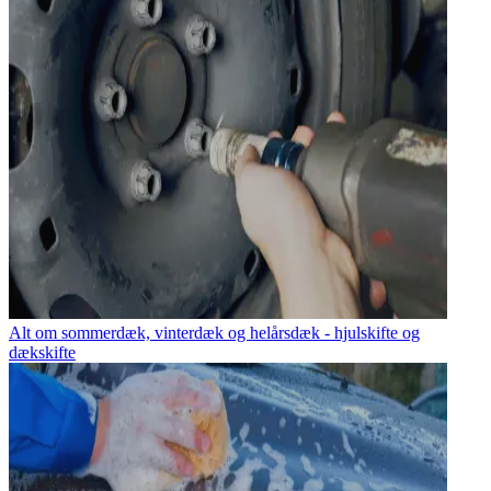
Alt om sommerdæk, vinterdæk og helårsdæk - hjulskifte og
dækskifte