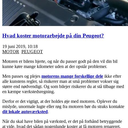
Hvad koster motorarbejde på din Peugeot?
19 juni 2019, 10:18
MOTOR
PEUGEOT
Motoren er bilens hjerte, og når du passer godt på den vil din bil
kunne køre mange kilometer uden at der opstår problemer.
Men passes og plejes
motorens mange forskellige dele
ikke efter
alle kunstens regler, så risikerer man at små problemer vokser sig
større end nødvendigt. Og som bilejer risikerer du at stå tilbage med
en kæmpe værkstedsregning.
Derfor er det vigtigt, at der holdes øje med motoren. Oplever du
mislyde, unormale lugte eller røg fra motoren bør du straks kontakte
dit lokale autoværksted
.
Når du skal have bilen på værksted, er det på forhånd betryggende
at vide, hvad det sådan nogenlunde koster at få motoren repareret.