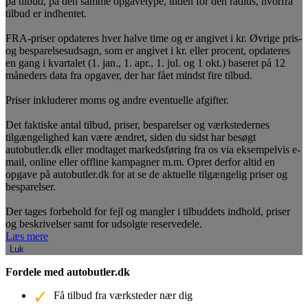
på tilbud, på den samme opgavetype, inden for den radius, hvorfra
tilbud er indhentet.
FRA-priser opdateres hver halve time og er angivet i kr. Øvrige pris-
og besparelsesudsagn, som er angivet i kr. eller procent, opdateres
en gang i kvartalet (1. jan., 1. apr., 1. jul. og 1 okt.) baseret på 12
måneders data fra opgaver, der har fået mindst fire tilbud.
Priser inkluderer moms og andre eventuelle afgifter.
Det faktiske antal tilbud, priser, besparelser og værkstedernes
tilgængelighed kan være ændret, siden du sidst har besøgt
autobutler.dk eller modtaget markedsføring fra os via eksempelvis e-
mail, online eller offline kampagner m.m. Opret derfor altid en
opgave på autobutler.dk for at se de aktuelle tilgængelig priser og
besparelser.
Der tages forbehold for fejl og mangler i tilbuddets indhold, priser
og beskrivelser samt for udsolgte reservedele.
Læs mere
Luk
Fordele med autobutler.dk
Få tilbud fra værksteder nær dig