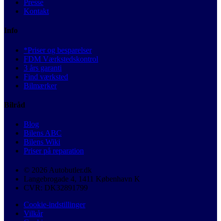
Presse
Kontakt
Info
*Priser og besparelser
FDM Værkstedskontrol
3 års garanti
Find værksted
Bilmærker
Bilråd
Blog
Bilens ABC
Bilens Wiki
Priser på reparation
© 2026 Autobutler.dk
Langebrogade 4, 1411 København K
CVR: DK32891799
Cookie-indstillinger
Vilkår