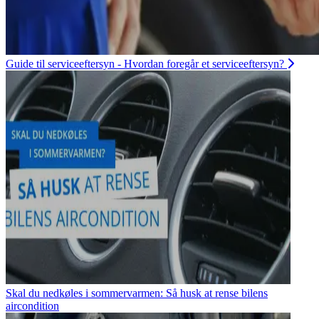
Guide til serviceeftersyn - Hvordan foregår et serviceeftersyn?
Skal du nedkøles i sommervarmen: Så husk at rense bilens
aircondition