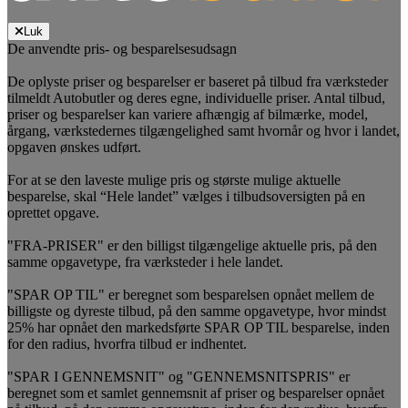
Luk
De anvendte pris- og besparelsesudsagn
De oplyste priser og besparelser er baseret på tilbud fra værksteder
tilmeldt Autobutler og deres egne, individuelle priser. Antal tilbud,
priser og besparelser kan variere afhængig af bilmærke, model,
årgang, værkstedernes tilgængelighed samt hvornår og hvor i landet,
opgaven ønskes udført.
For at se den laveste mulige pris og største mulige aktuelle
besparelse, skal “Hele landet” vælges i tilbudsoversigten på en
oprettet opgave.
"FRA-PRISER" er den billigst tilgængelige aktuelle pris, på den
samme opgavetype, fra værksteder i hele landet.
"SPAR OP TIL" er beregnet som besparelsen opnået mellem de
billigste og dyreste tilbud, på den samme opgavetype, hvor mindst
25% har opnået den markedsførte SPAR OP TIL besparelse, inden
for den radius, hvorfra tilbud er indhentet.
"SPAR I GENNEMSNIT" og "GENNEMSNITSPRIS" er
beregnet som et samlet gennemsnit af priser og besparelser opnået