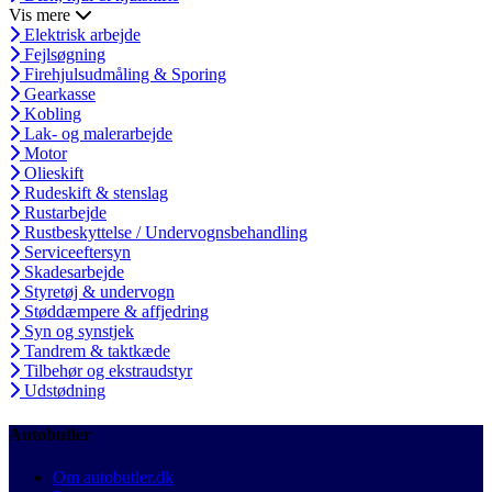
Vis mere
Elektrisk arbejde
Fejlsøgning
Firehjulsudmåling & Sporing
Gearkasse
Kobling
Lak- og malerarbejde
Motor
Olieskift
Rudeskift & stenslag
Rustarbejde
Rustbeskyttelse / Undervognsbehandling
Serviceeftersyn
Skadesarbejde
Styretøj & undervogn
Støddæmpere & affjedring
Syn og synstjek
Tandrem & taktkæde
Tilbehør og ekstraudstyr
Udstødning
Autobutler
Om autobutler.dk