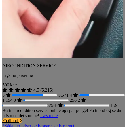
AIRCONDITION SERVICE
Lige nu priser fra
500
kr.*
4.5
(
5.215
)
5
3.571
4
1.154
3
256
2
75
1
159
Bestil aircondition service online og spar penge! Få tilbud og se din
pris med det samme!
Læs mere
Få tilbud
*Sådan er priser og besparelser beregnet