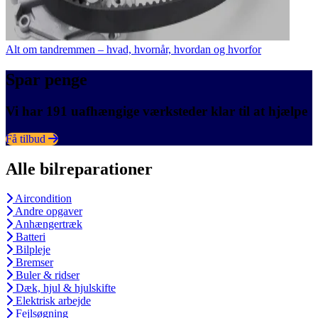
Alt om tandremmen – hvad, hvornår, hvordan og hvorfor
Spar penge
Vi har 191 uafhængige værksteder klar til at hjælpe
Få tilbud
Alle bilreparationer
Aircondition
Andre opgaver
Anhængertræk
Batteri
Bilpleje
Bremser
Buler & ridser
Dæk, hjul & hjulskifte
Elektrisk arbejde
Fejlsøgning