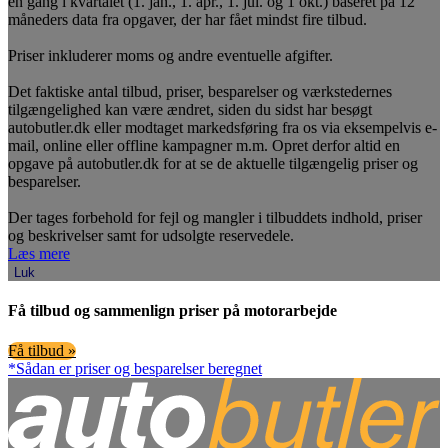
en gang i kvartalet (1. jan., 1. apr., 1. jul. og 1 okt.) baseret på 12
måneders data fra opgaver, der har fået mindst fire tilbud.
Priser inkluderer moms og andre eventuelle afgifter.
Det faktiske antal tilbud, priser, besparelser og værkstedernes
tilgængelighed kan være ændret, siden du sidst har besøgt
autobutler.dk eller modtaget markedsføring fra os via eksempelvis e-
mail, online eller offline kampagner m.m. Opret derfor altid en
opgave på autobutler.dk for at se de aktuelle tilgængelig priser og
besparelser.
Der tages forbehold for fejl og mangler i tilbuddets indhold, priser
og beskrivelser samt for udsolgte reservedele.
Læs mere
Luk
Få tilbud og sammenlign priser på motorarbejde
Få tilbud »
*Sådan er priser og besparelser beregnet