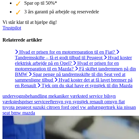
Spar op til 50%*
3 års garanti på arbejde og reservedele
Vi står klar til at hjælpe dig!
Trustpilot
Relaterede artikler
Hvad er prisen for en motorreparation til en Fiat?
Tandremsskifte – få et godt tilbud til Peugeot
Hvad koster
elektrisk arbejde på en Opel?
Hvad er prisen for en
motorreparation til en Mazda?
Få skiftet tandremmen på din
BMW
Spar penge på tandremsskifte til din Seat ved at
sammenligne tilbud
Hvad koster det at få lavet bremser på
en Renault
Tjek om du skal have et synstjek til din Mazda
undervognsbehandling
mekaniker
værksted
service
bilsyn
værkstedspriser
serviceeftersyn
syn
synstjek
renault
omsyn
fiat
toyota
peugeot
suzuki
citroen
ford
opel
vw
anhængertræk
kia
nissan
seat
bmw
mazda