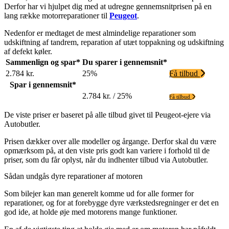
Derfor har vi hjulpet dig med at udregne gennemsnitprisen på en
lang række motorreparationer til
Peugeot
.
Nedenfor er medtaget de mest almindelige reparationer som
udskiftning af tandrem, reparation af utæt toppakning og udskiftning
af defekt køler.
Sammenlign og spar*
Du sparer i gennemsnit*
2.784 kr.
25%
Få tilbud
Spar i gennemsnit*
2.784 kr. / 25%
Få tilbud
De viste priser er baseret på alle tilbud givet til Peugeot-ejere via
Autobutler.
Prisen dækker over alle modeller og årgange. Derfor skal du være
opmærksom på, at den viste pris godt kan variere i forhold til de
priser, som du får oplyst, når du indhenter tilbud via Autobutler.
Sådan undgås dyre reparationer af motoren
Som bilejer kan man generelt komme ud for alle former for
reparationer, og for at forebygge dyre værkstedsregninger er det en
god ide, at holde øje med motorens mange funktioner.