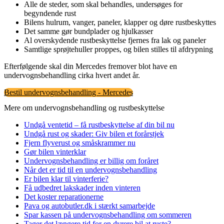
Alle de steder, som skal behandles, undersøges for
begyndende rust
Bilens hulrum, vanger, paneler, klapper og døre rustbeskyttes
Det samme gør bundplader og hjulkasser
Al overskydende rustbeskyttelse fjernes fra lak og paneler
Samtlige sprøjtehuller proppes, og bilen stilles til afdrypning
Efterfølgende skal din Mercedes fremover blot have en
undervognsbehandling cirka hvert andet år.
Bestil undervognsbehandling - Mercedes
Mere om undervognsbehandling og rustbeskyttelse
Undgå ventetid – få rustbeskyttelse af din bil nu
Undgå rust og skader: Giv bilen et forårstjek
Fjern flyverust og småskrammer nu
Gør bilen vinterklar
Undervognsbehandling er billig om foråret
Når det er tid til en undervognsbehandling
Er bilen klar til vinterferie?
Få udbedret lakskader inden vinteren
Det koster reparationerne
Pava og autobutler.dk i stærkt samarbejde
Spar kassen på undervognsbehandling om sommeren
Tager det længere tid for en dyrere bil at ruste?