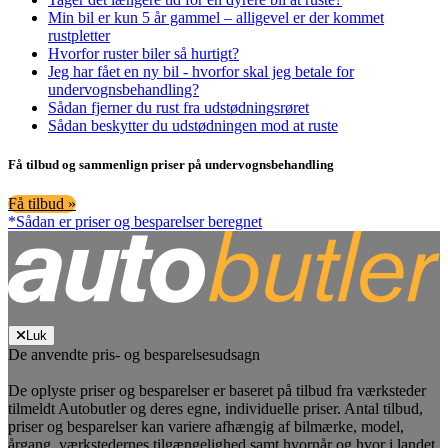
Min bil er kun 5 år gammel – alligevel er der kommet
rustpletter
Hvorfor ruster biler så hurtigt?
Jeg har fået en ny bil - hvorfor skal jeg betale for
undervognsbehandling?
Sådan fjerner du rust fra udstødningsrøret
Sådan beskytter du udstødningen mod at ruste
Få tilbud og sammenlign priser på undervognsbehandling
Få tilbud »
*Sådan er priser og besparelser beregnet
Luk
De anvendte pris- og besparelsesudsagn
De oplyste priser og besparelser er baseret på tilbud fra værksteder
tilmeldt Autobutler og deres egne, individuelle priser. Antal tilbud,
priser og besparelser kan variere afhængig af bilmærke, model,
årgang, værkstedernes tilgængelighed samt hvornår og hvor i landet,