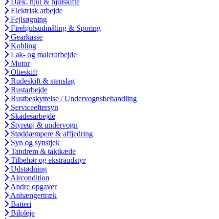
Dæk, hjul & hjulskifte
Elektrisk arbejde
Fejlsøgning
Firehjulsudmåling & Sporing
Gearkasse
Kobling
Lak- og malerarbejde
Motor
Olieskift
Rudeskift & stenslag
Rustarbejde
Rustbeskyttelse / Undervognsbehandling
Serviceeftersyn
Skadesarbejde
Styretøj & undervogn
Støddæmpere & affjedring
Syn og synstjek
Tandrem & taktkæde
Tilbehør og ekstraudstyr
Udstødning
Aircondition
Andre opgaver
Anhængertræk
Batteri
Bilpleje