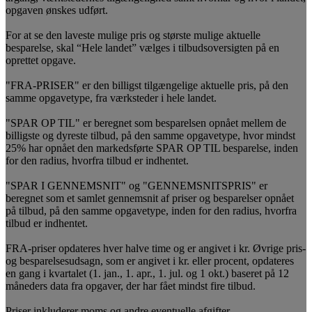
opgaven ønskes udført.
For at se den laveste mulige pris og største mulige aktuelle
besparelse, skal “Hele landet” vælges i tilbudsoversigten på en
oprettet opgave.
"FRA-PRISER" er den billigst tilgængelige aktuelle pris, på den
samme opgavetype, fra værksteder i hele landet.
"SPAR OP TIL" er beregnet som besparelsen opnået mellem de
billigste og dyreste tilbud, på den samme opgavetype, hvor mindst
25% har opnået den markedsførte SPAR OP TIL besparelse, inden
for den radius, hvorfra tilbud er indhentet.
"SPAR I GENNEMSNIT" og "GENNEMSNITSPRIS" er
beregnet som et samlet gennemsnit af priser og besparelser opnået
på tilbud, på den samme opgavetype, inden for den radius, hvorfra
tilbud er indhentet.
FRA-priser opdateres hver halve time og er angivet i kr. Øvrige pris-
og besparelsesudsagn, som er angivet i kr. eller procent, opdateres
en gang i kvartalet (1. jan., 1. apr., 1. jul. og 1 okt.) baseret på 12
måneders data fra opgaver, der har fået mindst fire tilbud.
Priser inkluderer moms og andre eventuelle afgifter.