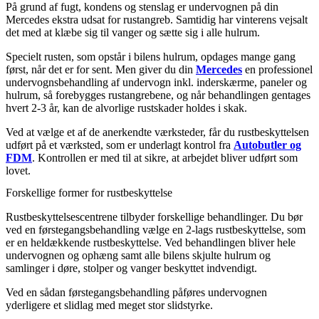
På grund af fugt, kondens og stenslag er undervognen på din
Mercedes ekstra udsat for rustangreb. Samtidig har vinterens vejsalt
det med at klæbe sig til vanger og sætte sig i alle hulrum.
Specielt rusten, som opstår i bilens hulrum, opdages mange gang
først, når det er for sent. Men giver du din
Mercedes
en professionel
undervognsbehandling af undervogn inkl. inderskærme, paneler og
hulrum, så forebygges rustangrebene, og når behandlingen gentages
hvert 2-3 år, kan de alvorlige rustskader holdes i skak.
Ved at vælge et af de anerkendte værksteder, får du rustbeskyttelsen
udført på et værksted, som er underlagt kontrol fra
Autobutler og
FDM
. Kontrollen er med til at sikre, at arbejdet bliver udført som
lovet.
Forskellige former for rustbeskyttelse
Rustbeskyttelsescentrene tilbyder forskellige behandlinger. Du bør
ved en førstegangsbehandling vælge en 2-lags rustbeskyttelse, som
er en heldækkende rustbeskyttelse. Ved behandlingen bliver hele
undervognen og ophæng samt alle bilens skjulte hulrum og
samlinger i døre, stolper og vanger beskyttet indvendigt.
Ved en sådan førstegangsbehandling påføres undervognen
yderligere et slidlag med meget stor slidstyrke.