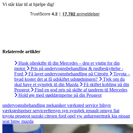
Vi står klar til at hjælpe dig!
Relaterede artikler
Husk olieskifte til din Mercedes – den er vigtig for din
motor
Pris på undervognsbehandling & rustbeskyttelse -
Ford
Få lavet undervognsbehandling på Citroën
Toyota –
hvad koster det at få udskiftet udstødningen?
Tjek om du
skal have et synstjek til din Mazda
Få skiftet kobling på din
Peugeot
Find en god pris på skifte af tandrem til Mercedes
Hold øje med støddæmperne på din Peugeot
undervognsbehandling
mekaniker
værksted
service
bilsyn
værkstedspriser
serviceeftersyn
syn
synstjek
renault
omsyn
fiat
toyota
peugeot
suzuki
citroen
ford
opel
vw
anhængertræk
kia
nissan
seat
bmw
mazda