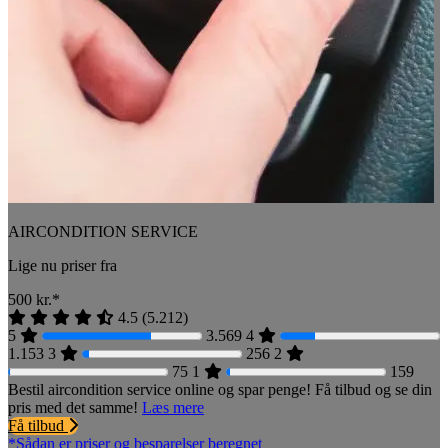
AIRCONDITION SERVICE
Lige nu priser fra
500
kr.*
4.5
(
5.212
)
5
3.569
4
1.153
3
256
2
75
1
159
Bestil aircondition service online og spar penge! Få tilbud og se din
pris med det samme!
Læs mere
Få tilbud
*Sådan er priser og besparelser beregnet