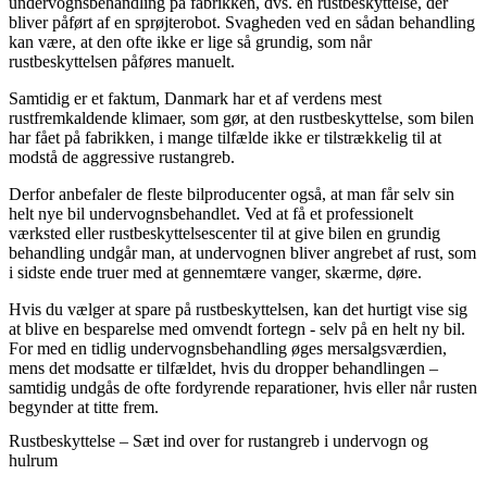
undervognsbehandling på fabrikken, dvs. en rustbeskyttelse, der
bliver påført af en sprøjterobot. Svagheden ved en sådan behandling
kan være, at den ofte ikke er lige så grundig, som når
rustbeskyttelsen påføres manuelt.
Samtidig er et faktum, Danmark har et af verdens mest
rustfremkaldende klimaer, som gør, at den rustbeskyttelse, som bilen
har fået på fabrikken, i mange tilfælde ikke er tilstrækkelig til at
modstå de aggressive rustangreb.
Derfor anbefaler de fleste bilproducenter også, at man får selv sin
helt nye bil undervognsbehandlet. Ved at få et professionelt
værksted eller rustbeskyttelsescenter til at give bilen en grundig
behandling undgår man, at undervognen bliver angrebet af rust, som
i sidste ende truer med at gennemtære vanger, skærme, døre.
Hvis du vælger at spare på rustbeskyttelsen, kan det hurtigt vise sig
at blive en besparelse med omvendt fortegn - selv på en helt ny bil.
For med en tidlig undervognsbehandling øges mersalgsværdien,
mens det modsatte er tilfældet, hvis du dropper behandlingen –
samtidig undgås de ofte fordyrende reparationer, hvis eller når rusten
begynder at titte frem.
Rustbeskyttelse – Sæt ind over for rustangreb i undervogn og
hulrum