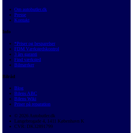
Om autobutler.dk
Presse
Kontakt
Info
*Priser og besparelser
FDM Værkstedskontrol
3 års garanti
Find værksted
Bilmærker
Bilråd
Blog
Bilens ABC
Bilens Wiki
Priser på reparation
© 2026 Autobutler.dk
Langebrogade 4, 1411 København K
CVR: DK32891799