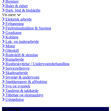
Bremser
Buler & ridser
Dæk, hjul & hjulskifte
Vis mere
Elektrisk arbejde
Fejlsøgning
Firehjulsudmåling & Sporing
Gearkasse
Kobling
Lak- og malerarbejde
Motor
Olieskift
Rudeskift & stenslag
Rustarbejde
Rustbeskyttelse / Undervognsbehandling
Serviceeftersyn
Skadesarbejde
Styretøj & undervogn
Støddæmpere & affjedring
Syn og synstjek
Tandrem & taktkæde
Tilbehør og ekstraudstyr
Udstødning
Autobutler