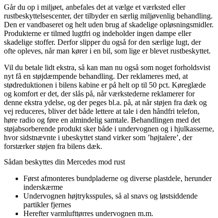
Går du op i miljøet, anbefales det at vælge et værksted eller
rustbeskyttelsescenter, der tilbyder en særlig miljøvenlig behandling.
Den er vandbaseret og helt uden brug af skadelige opløsningsmidler.
Produkterne er tilmed lugtfri og indeholder ingen dampe eller
skadelige stoffer. Derfor slipper du også for den særlige lugt, der
ofte opleves, når man kører i en bil, som lige er blevet rustbeskyttet.
Vil du betale lidt ekstra, så kan man nu også som noget forholdsvist
nyt få en støjdæmpende behandling. Der reklameres med, at
stødreduktionen i bilens kabine er på helt op til 50 pct. Køreglæde
og komfort er det, der slås på, når værkstederne reklamerer for
denne ekstra ydelse, og der peges bl.a. på, at når støjen fra dæk og
vej reduceres, bliver det både lettere at tale i den håndfri telefon,
høre radio og føre en almindelig samtale. Behandlingen med det
støjabsorberende produkt sker både i undervognen og i hjulkasserne,
hvor sidstnævnte i ubeskyttet stand virker som ’højtalere’, der
forstærker støjen fra bilens dæk.
Sådan beskyttes din Mercedes mod rust
Først afmonteres bundpladerne og diverse plastdele, herunder
inderskærme
Undervognen højtryksspules, så al snavs og løstsiddende
partikler fjernes
Herefter varmlufttørres undervognen m.m.