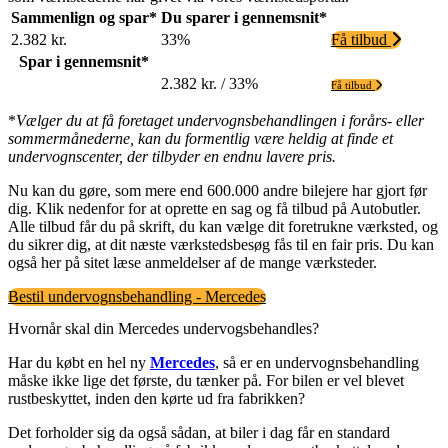
Sammenlign og spar*
Du sparer i gennemsnit*
2.382 kr.
33%
Få tilbud
Spar i gennemsnit*
2.382 kr. / 33%
Få tilbud
*
Vælger du at få foretaget undervognsbehandlingen i forårs- eller
sommermånederne, kan du formentlig være heldig at finde et
undervognscenter, der tilbyder en endnu lavere pris.
Nu kan du gøre, som mere end 600.000 andre bilejere har gjort før
dig. Klik nedenfor for at oprette en sag og få tilbud på Autobutler.
Alle tilbud får du på skrift, du kan vælge dit foretrukne værksted, og
du sikrer dig, at dit næste værkstedsbesøg fås til en fair pris. Du kan
også her på sitet læse anmeldelser af de mange værksteder.
Bestil undervognsbehandling - Mercedes
Hvornår skal din Mercedes undervogsbehandles?
Har du købt en hel ny
Mercedes
, så er en undervognsbehandling
måske ikke lige det første, du tænker på. For bilen er vel blevet
rustbeskyttet, inden den kørte ud fra fabrikken?
Det forholder sig da også sådan, at biler i dag får en standard