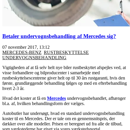
Betaler undervognsbehandling af Mercedes sig?
07 november 2017, 13:12
MERCEDES-BENZ
RUSTBESKYTTELSE
UNDERVOGNSBEHANDLING
Vigtigheden af at få selv helt nye biler rustbeskyttet afspejles ved, at
visse forhandlere og bilproducenter i samarbejde med
rustbeskyttelsescentrene giver helt op til 30 års rustgaranti, hvis den
første, grundlæggende behandling følges op med en efterbehandling
hvert 2-3 år.
Hvad det koster at få en
Mercedes
undervognsbehandlet, afhænger
bl.a. af, hvilken behandlingsform der vælges.
Autobutler har undersøgt, hvad en standard undervognsbehandling
koster til en Mercedes. Der er tale om en gennemsnitspris, der
dækker over alle modeller. Prisen er beregnet ud fra alle de tilbud,
som værkstederne har givet via vores værkstedsportal.