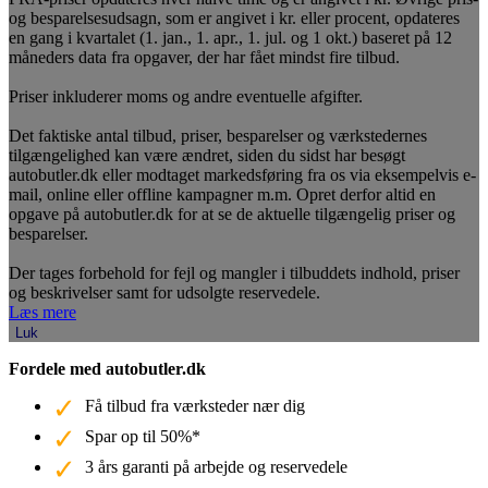
og besparelsesudsagn, som er angivet i kr. eller procent, opdateres
en gang i kvartalet (1. jan., 1. apr., 1. jul. og 1 okt.) baseret på 12
måneders data fra opgaver, der har fået mindst fire tilbud.
Priser inkluderer moms og andre eventuelle afgifter.
Det faktiske antal tilbud, priser, besparelser og værkstedernes
tilgængelighed kan være ændret, siden du sidst har besøgt
autobutler.dk eller modtaget markedsføring fra os via eksempelvis e-
mail, online eller offline kampagner m.m. Opret derfor altid en
opgave på autobutler.dk for at se de aktuelle tilgængelig priser og
besparelser.
Der tages forbehold for fejl og mangler i tilbuddets indhold, priser
og beskrivelser samt for udsolgte reservedele.
Læs mere
Luk
Fordele med autobutler.dk
Få tilbud fra værksteder nær dig
Spar op til 50%*
3 års garanti på arbejde og reservedele