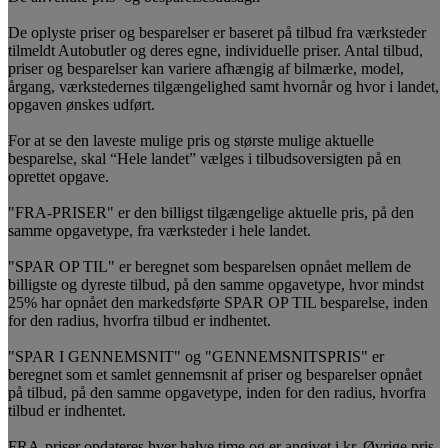
De oplyste priser og besparelser er baseret på tilbud fra værksteder
tilmeldt Autobutler og deres egne, individuelle priser. Antal tilbud,
priser og besparelser kan variere afhængig af bilmærke, model,
årgang, værkstedernes tilgængelighed samt hvornår og hvor i landet,
opgaven ønskes udført.
For at se den laveste mulige pris og største mulige aktuelle
besparelse, skal “Hele landet” vælges i tilbudsoversigten på en
oprettet opgave.
"FRA-PRISER" er den billigst tilgængelige aktuelle pris, på den
samme opgavetype, fra værksteder i hele landet.
"SPAR OP TIL" er beregnet som besparelsen opnået mellem de
billigste og dyreste tilbud, på den samme opgavetype, hvor mindst
25% har opnået den markedsførte SPAR OP TIL besparelse, inden
for den radius, hvorfra tilbud er indhentet.
"SPAR I GENNEMSNIT" og "GENNEMSNITSPRIS" er
beregnet som et samlet gennemsnit af priser og besparelser opnået
på tilbud, på den samme opgavetype, inden for den radius, hvorfra
tilbud er indhentet.
FRA-priser opdateres hver halve time og er angivet i kr. Øvrige pris-