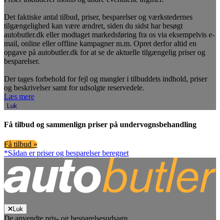
Det faktiske antal tilbud, priser, besparelser og værkstedernes
tilgængelighed kan være ændret, siden du sidst har besøgt
autobutler.dk eller modtaget markedsføring fra os via eksempelvis e-
mail, online eller offline kampagner m.m. Opret derfor altid en
opgave på autobutler.dk for at se de aktuelle tilgængelig priser og
besparelser.
Der tages forbehold for fejl og mangler i tilbuddets indhold, priser
og beskrivelser samt for udsolgte reservedele.
Læs mere
Luk
Få tilbud og sammenlign priser på undervognsbehandling
Få tilbud »
*Sådan er priser og besparelser beregnet
Luk
De anvendte pris- og besparelsesudsagn