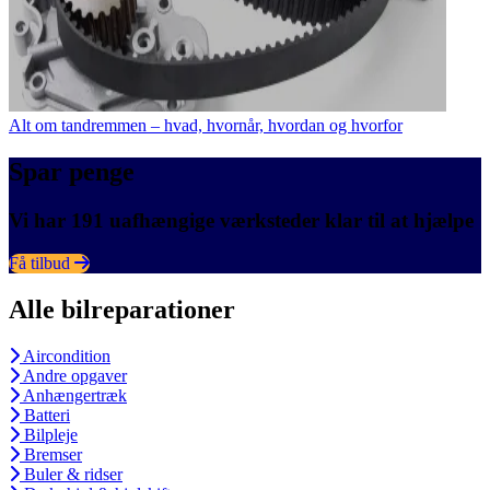
Alt om tandremmen – hvad, hvornår, hvordan og hvorfor
Spar penge
Vi har 191 uafhængige værksteder klar til at hjælpe
Få tilbud
Alle bilreparationer
Aircondition
Andre opgaver
Anhængertræk
Batteri
Bilpleje
Bremser
Buler & ridser