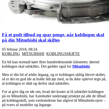
Få et godt tilbud og spar penge, når koblingen skal
på din Mitsubishi skal skiftes
05 februar 2018, 08:24
KOBLING
MITSUBISHI
KOBLINGSSKIFTE
En bil kan normalt køre flere hundredetusinde kilometer, førend
koblingen skal udskiftes. Det gælder også for
Mitsubishi
.
Men er din bil af ældre årgang, og er koblingen aldrig blevet skiftet,
så er det en god ide at holde lidt øje med, at du ikke oplever tegn på,
at koblingen er slidt og derfor skal udskiftes.
For at give dig en ide om, hvad det koster at få udskiftet koblingen
på en Mitsubishi, har Autobutler undersøgt prislejet på alle de tilbud
på koblingsskift, som værkstederne har afgivet til Mitsubishi-ejere –
på tværs af modeller og årgange.