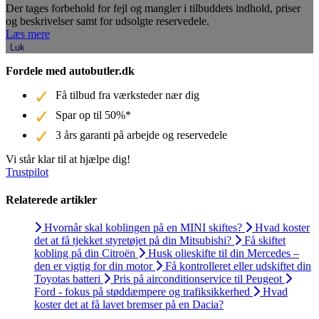
Der tages forbehold for fejl og mangler i tilbuddets indhold, priser
og beskrivelser samt for udsolgte reservedele.
Læs mere
Luk
Fordele med autobutler.dk
Få tilbud fra værksteder nær dig
Spar op til 50%*
3 års garanti på arbejde og reservedele
Vi står klar til at hjælpe dig!
Trustpilot
Relaterede artikler
Hvornår skal koblingen på en MINI skiftes?
Hvad koster
det at få tjekket styretøjet på din Mitsubishi?
Få skiftet
kobling på din Citroën
Husk olieskifte til din Mercedes –
den er vigtig for din motor
Få kontrolleret eller udskiftet din
Toyotas batteri
Pris på airconditionservice til Peugeot
Ford - fokus på støddæmpere og trafiksikkerhed
Hvad
koster det at få lavet bremser på en Dacia?