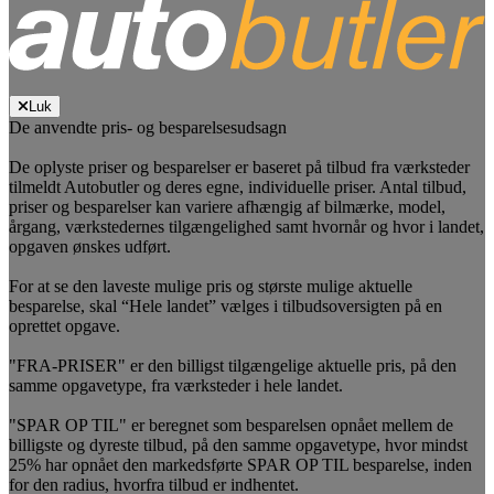
Luk
De anvendte pris- og besparelsesudsagn
De oplyste priser og besparelser er baseret på tilbud fra værksteder
tilmeldt Autobutler og deres egne, individuelle priser. Antal tilbud,
priser og besparelser kan variere afhængig af bilmærke, model,
årgang, værkstedernes tilgængelighed samt hvornår og hvor i landet,
opgaven ønskes udført.
For at se den laveste mulige pris og største mulige aktuelle
besparelse, skal “Hele landet” vælges i tilbudsoversigten på en
oprettet opgave.
"FRA-PRISER" er den billigst tilgængelige aktuelle pris, på den
samme opgavetype, fra værksteder i hele landet.
"SPAR OP TIL" er beregnet som besparelsen opnået mellem de
billigste og dyreste tilbud, på den samme opgavetype, hvor mindst
25% har opnået den markedsførte SPAR OP TIL besparelse, inden
for den radius, hvorfra tilbud er indhentet.