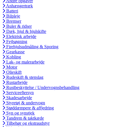
Andre opgaver
Anhængertræk
Batteri
Bilpleje
Bremser
Buler & ridser
Dæk, hjul & hjulskifte
Elektrisk arbejde
Fejlsøgning
Firehjulsudmåling & Sporing
Gearkasse
Kobling
Lak- og malerarbejde
Motor
Olieskift
Rudeskift & stenslag
Rustarbejde
Rustbeskyttelse / Undervognsbehandling
Serviceeftersyn
Skadesarbejde
Styretøj & undervogn
Støddæmpere & affjedring
Syn og synstjek
Tandrem & taktkæde
Tilbehør og ekstraudstyr