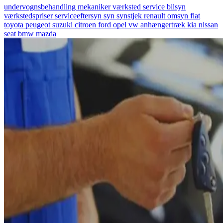
undervognsbehandling
mekaniker
værksted
service
bilsyn
værkstedspriser
serviceeftersyn
syn
synstjek
renault
omsyn
fiat
toyota
peugeot
suzuki
citroen
ford
opel
vw
anhængertræk
kia
nissan
seat
bmw
mazda