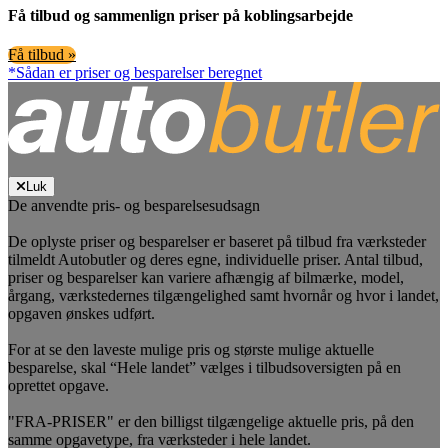
Få tilbud og sammenlign priser på koblingsarbejde
Få tilbud »
*Sådan er priser og besparelser beregnet
Luk
De anvendte pris- og besparelsesudsagn
De oplyste priser og besparelser er baseret på tilbud fra værksteder
tilmeldt Autobutler og deres egne, individuelle priser. Antal tilbud,
priser og besparelser kan variere afhængig af bilmærke, model,
årgang, værkstedernes tilgængelighed samt hvornår og hvor i landet,
opgaven ønskes udført.
For at se den laveste mulige pris og største mulige aktuelle
besparelse, skal “Hele landet” vælges i tilbudsoversigten på en
oprettet opgave.
"FRA-PRISER" er den billigst tilgængelige aktuelle pris, på den
samme opgavetype, fra værksteder i hele landet.