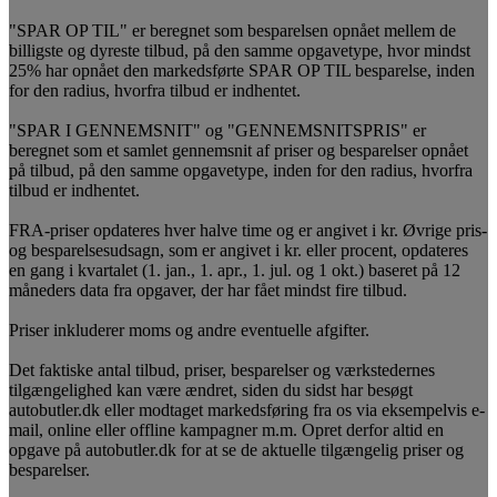
"SPAR OP TIL" er beregnet som besparelsen opnået mellem de
billigste og dyreste tilbud, på den samme opgavetype, hvor mindst
25% har opnået den markedsførte SPAR OP TIL besparelse, inden
for den radius, hvorfra tilbud er indhentet.
"SPAR I GENNEMSNIT" og "GENNEMSNITSPRIS" er
beregnet som et samlet gennemsnit af priser og besparelser opnået
på tilbud, på den samme opgavetype, inden for den radius, hvorfra
tilbud er indhentet.
FRA-priser opdateres hver halve time og er angivet i kr. Øvrige pris-
og besparelsesudsagn, som er angivet i kr. eller procent, opdateres
en gang i kvartalet (1. jan., 1. apr., 1. jul. og 1 okt.) baseret på 12
måneders data fra opgaver, der har fået mindst fire tilbud.
Priser inkluderer moms og andre eventuelle afgifter.
Det faktiske antal tilbud, priser, besparelser og værkstedernes
tilgængelighed kan være ændret, siden du sidst har besøgt
autobutler.dk eller modtaget markedsføring fra os via eksempelvis e-
mail, online eller offline kampagner m.m. Opret derfor altid en
opgave på autobutler.dk for at se de aktuelle tilgængelig priser og
besparelser.