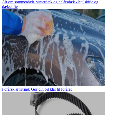
Alt om sommerdæk, vinterdæk og helårsdæk - hjulskifte og
dækskifte
Forårsklargøring: Gør din bil klar til foråret