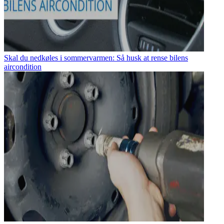
Skal du nedkøles i sommervarmen: Så husk at rense bilens
aircondition