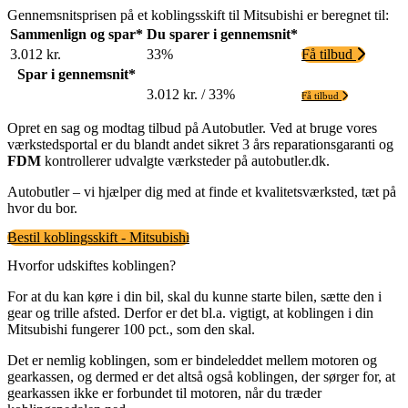
Gennemsnitsprisen på et koblingsskift til Mitsubishi er beregnet til:
Sammenlign og spar*
Du sparer i gennemsnit*
3.012 kr.
33%
Få tilbud
Spar i gennemsnit*
3.012 kr. / 33%
Få tilbud
Opret en sag og modtag tilbud på Autobutler. Ved at bruge vores
værkstedsportal er du blandt andet sikret 3 års reparationsgaranti og
FDM
kontrollerer udvalgte værksteder på autobutler.dk.
Autobutler – vi hjælper dig med at finde et kvalitetsværksted, tæt på
hvor du bor.
Bestil koblingsskift - Mitsubishi
Hvorfor udskiftes koblingen?
For at du kan køre i din bil, skal du kunne starte bilen, sætte den i
gear og trille afsted. Derfor er det bl.a. vigtigt, at koblingen i din
Mitsubishi fungerer 100 pct., som den skal.
Det er nemlig koblingen, som er bindeleddet mellem motoren og
gearkassen, og dermed er det altså også koblingen, der sørger for, at
gearkassen ikke er forbundet til motoren, når du træder