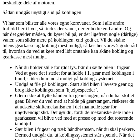
beskadige dele af motoren.
Sådan undgås unødigt slid på koblingen
Vi har som bilister alle vores egne kørevaner. Som i alle andre
forhold her i livet, så findes der vaner, der er bedre end andre. Og
når det gælder måden, du kører bil på, er der ligefrem nogle (dårlige)
vaner, som slider mere på koblingen, end godt er. Vil du skåne
bilens gearkasse og kobling mest muligt, så læs her vores 5 gode råd
til, hvordan du ved at køre med lidt omtanke kan skåne kobling og
gearkasse mest muligt.
Når du holder stille for rødt lys, bør du sætte bilen i frigear.
Ved at gøre det i stedet for at holde i 1. gear med koblingen i
bund, slider du mindst muligt på koblingssystemet.
Undgå at file på koblingen. Start altid bilen i laveste gear og
brug ikke koblingen som ’hjælpespeeder’.
Glem ikke at flytte hånden fra gearstangen, når du har skiftet
gear. Bliver du ved med at holde på gearstangen, risikerer du
at udsætte skiftemekanismen i det manuelle gear for
unødvendigt slid. Det gør du, fordi de mekaniske dele inde i
gearkassen vil blive ved med at presse op mod det roterende
tandhjul.
Sæt bilen i frigear og træk håndbremsen, når du skal parkere.
Dermed undgår du, at koblingssystemet står spændt. Når det