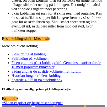
blæser, og bilen kommer til at stå og rokke en smule frem og
tilbage, slider det nemlig på koblingen. Det undgår du altså
ved at holde i frigear under parkering.
Skån koblingen og sørg for at skifte gear med omtanke. Kan
du se, at trafikken stopper lidt længere fremme, så skift ikke
gear for at sætte farten op. Slip i stedet speederen og kobl
eventuelt ud, så du bare ruller frem mod det sted, hvor
trafikken stopper.
Bestil koblingsskift - Mitsubishi
Mere om bilens kobling
Udskiftning af kobling
Fejlfinding på koblingen
Få en god pris på et koblingsskift: Gennemsnitspriser for de
10 mest populære bilmærker
Sådan undgår du at slide koblingen for hurtigt
Hvordan fungerer bilens kobling
Sparede 4.325 kr på autobutler.dk
Få tilbud og sammenlign priser på koblingsarbejde
Få tilbud »
*Sådan er priser og besparelser beregnet