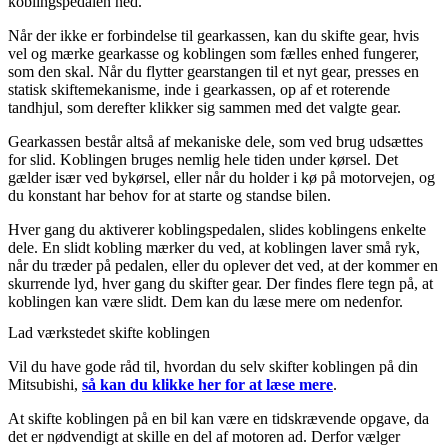
koblingspedalen ned.
Når der ikke er forbindelse til gearkassen, kan du skifte gear, hvis
vel og mærke gearkasse og koblingen som fælles enhed fungerer,
som den skal. Når du flytter gearstangen til et nyt gear, presses en
statisk skiftemekanisme, inde i gearkassen, op af et roterende
tandhjul, som derefter klikker sig sammen med det valgte gear.
Gearkassen består altså af mekaniske dele, som ved brug udsættes
for slid. Koblingen bruges nemlig hele tiden under kørsel. Det
gælder især ved bykørsel, eller når du holder i kø på motorvejen, og
du konstant har behov for at starte og standse bilen.
Hver gang du aktiverer koblingspedalen, slides koblingens enkelte
dele. En slidt kobling mærker du ved, at koblingen laver små ryk,
når du træder på pedalen, eller du oplever det ved, at der kommer en
skurrende lyd, hver gang du skifter gear. Der findes flere tegn på, at
koblingen kan være slidt. Dem kan du læse mere om nedenfor.
Lad værkstedet skifte koblingen
Vil du have gode råd til, hvordan du selv skifter koblingen på din
Mitsubishi,
så kan du klikke her for at læse mere
.
At skifte koblingen på en bil kan være en tidskrævende opgave, da
det er nødvendigt at skille en del af motoren ad. Derfor vælger