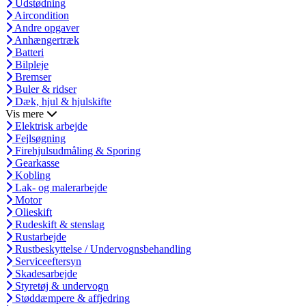
Udstødning
Aircondition
Andre opgaver
Anhængertræk
Batteri
Bilpleje
Bremser
Buler & ridser
Dæk, hjul & hjulskifte
Vis mere
Elektrisk arbejde
Fejlsøgning
Firehjulsudmåling & Sporing
Gearkasse
Kobling
Lak- og malerarbejde
Motor
Olieskift
Rudeskift & stenslag
Rustarbejde
Rustbeskyttelse / Undervognsbehandling
Serviceeftersyn
Skadesarbejde
Styretøj & undervogn
Støddæmpere & affjedring