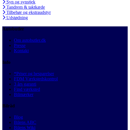
Syn og synstjek
Tandrem & taktkæde
Tilbehør og ekstraudstyr
Udstødning
Autobutler
Om autobutler.dk
Presse
Kontakt
Info
*Priser og besparelser
FDM Værkstedskontrol
3 års garanti
Find værksted
Bilmærker
Bilråd
Blog
Bilens ABC
Bilens Wiki