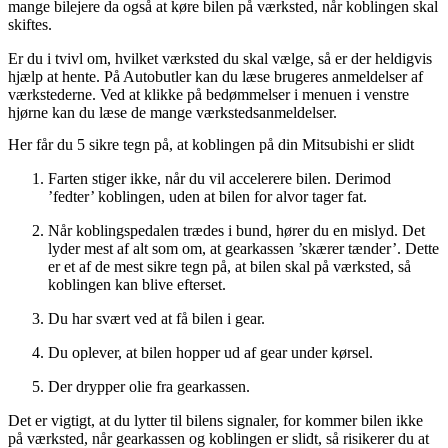
mange bilejere da også at køre bilen på værksted, når koblingen skal
skiftes.
Er du i tvivl om, hvilket værksted du skal vælge, så er der heldigvis
hjælp at hente. På Autobutler kan du læse brugeres anmeldelser af
værkstederne. Ved at klikke på bedømmelser i menuen i venstre
hjørne kan du læse de mange værkstedsanmeldelser.
Her får du 5 sikre tegn på, at koblingen på din Mitsubishi er slidt
Farten stiger ikke, når du vil accelerere bilen. Derimod
’fedter’ koblingen, uden at bilen for alvor tager fat.
Når koblingspedalen trædes i bund, hører du en mislyd. Det
lyder mest af alt som om, at gearkassen ’skærer tænder’. Dette
er et af de mest sikre tegn på, at bilen skal på værksted, så
koblingen kan blive efterset.
Du har svært ved at få bilen i gear.
Du oplever, at bilen hopper ud af gear under kørsel.
Der drypper olie fra gearkassen.
Det er vigtigt, at du lytter til bilens signaler, for kommer bilen ikke
på værksted, når gearkassen og koblingen er slidt, så risikerer du at