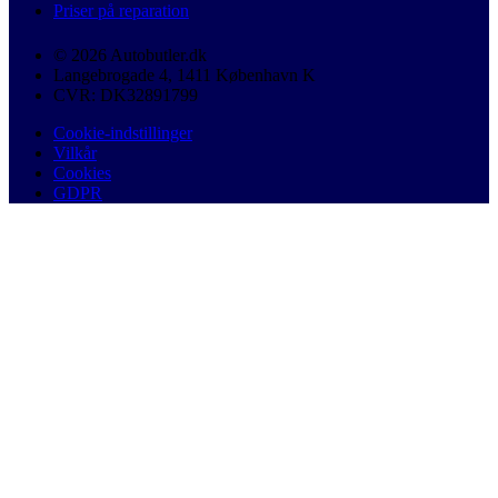
Priser på reparation
© 2026 Autobutler.dk
Langebrogade 4, 1411 København K
CVR: DK32891799
Cookie-indstillinger
Vilkår
Cookies
GDPR