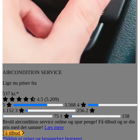
AIRCONDITION SERVICE
Lige nu priser fra
537
kr.*
4.5
(
5.209
)
5
3.568
4
1.152
3
256
2
75
1
158
Bestil aircondition service online og spar penge! Få tilbud og se din
pris med det samme!
Læs mere
Få tilbud
*Sådan er priser og besparelser beregnet