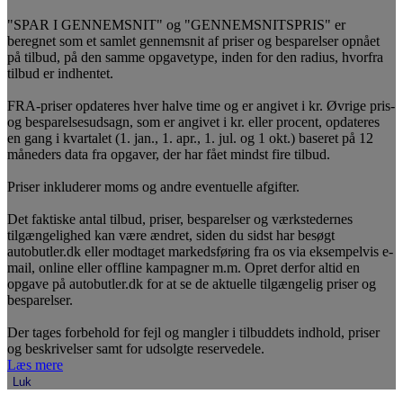
"SPAR I GENNEMSNIT" og "GENNEMSNITSPRIS" er
beregnet som et samlet gennemsnit af priser og besparelser opnået
på tilbud, på den samme opgavetype, inden for den radius, hvorfra
tilbud er indhentet.
FRA-priser opdateres hver halve time og er angivet i kr. Øvrige pris-
og besparelsesudsagn, som er angivet i kr. eller procent, opdateres
en gang i kvartalet (1. jan., 1. apr., 1. jul. og 1 okt.) baseret på 12
måneders data fra opgaver, der har fået mindst fire tilbud.
Priser inkluderer moms og andre eventuelle afgifter.
Det faktiske antal tilbud, priser, besparelser og værkstedernes
tilgængelighed kan være ændret, siden du sidst har besøgt
autobutler.dk eller modtaget markedsføring fra os via eksempelvis e-
mail, online eller offline kampagner m.m. Opret derfor altid en
opgave på autobutler.dk for at se de aktuelle tilgængelig priser og
besparelser.
Der tages forbehold for fejl og mangler i tilbuddets indhold, priser
og beskrivelser samt for udsolgte reservedele.
Læs mere
Luk