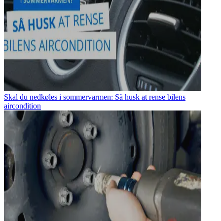
Skal du nedkøles i sommervarmen: Så husk at rense bilens
aircondition