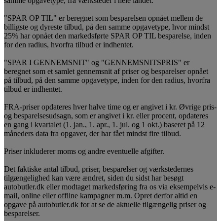
samme opgavetype, fra værksteder i hele landet.
"SPAR OP TIL" er beregnet som besparelsen opnået mellem de
billigste og dyreste tilbud, på den samme opgavetype, hvor mindst
25% har opnået den markedsførte SPAR OP TIL besparelse, inden
for den radius, hvorfra tilbud er indhentet.
"SPAR I GENNEMSNIT" og "GENNEMSNITSPRIS" er
beregnet som et samlet gennemsnit af priser og besparelser opnået
på tilbud, på den samme opgavetype, inden for den radius, hvorfra
tilbud er indhentet.
FRA-priser opdateres hver halve time og er angivet i kr. Øvrige pris-
og besparelsesudsagn, som er angivet i kr. eller procent, opdateres
en gang i kvartalet (1. jan., 1. apr., 1. jul. og 1 okt.) baseret på 12
måneders data fra opgaver, der har fået mindst fire tilbud.
Priser inkluderer moms og andre eventuelle afgifter.
Det faktiske antal tilbud, priser, besparelser og værkstedernes
tilgængelighed kan være ændret, siden du sidst har besøgt
autobutler.dk eller modtaget markedsføring fra os via eksempelvis e-
mail, online eller offline kampagner m.m. Opret derfor altid en
opgave på autobutler.dk for at se de aktuelle tilgængelig priser og
besparelser.