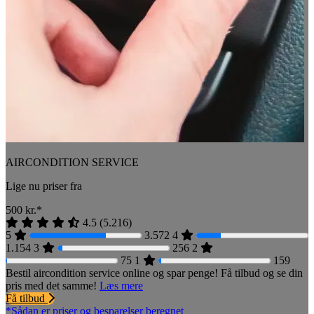
AIRCONDITION SERVICE
Lige nu priser fra
500
kr.*
4.5
(
5.216
)
5
3.572
4
1.154
3
256
2
75
1
159
Bestil aircondition service online og spar penge! Få tilbud og se din
pris med det samme!
Læs mere
Få tilbud
*Sådan er priser og besparelser beregnet