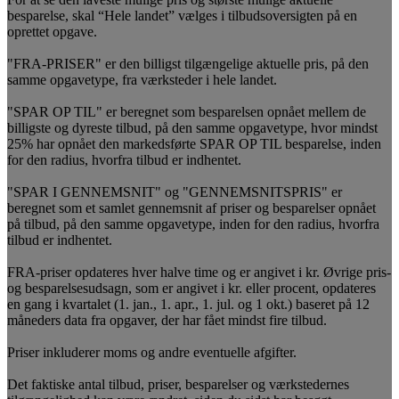
besparelse, skal “Hele landet” vælges i tilbudsoversigten på en
oprettet opgave.
"FRA-PRISER" er den billigst tilgængelige aktuelle pris, på den
samme opgavetype, fra værksteder i hele landet.
"SPAR OP TIL" er beregnet som besparelsen opnået mellem de
billigste og dyreste tilbud, på den samme opgavetype, hvor mindst
25% har opnået den markedsførte SPAR OP TIL besparelse, inden
for den radius, hvorfra tilbud er indhentet.
"SPAR I GENNEMSNIT" og "GENNEMSNITSPRIS" er
beregnet som et samlet gennemsnit af priser og besparelser opnået
på tilbud, på den samme opgavetype, inden for den radius, hvorfra
tilbud er indhentet.
FRA-priser opdateres hver halve time og er angivet i kr. Øvrige pris-
og besparelsesudsagn, som er angivet i kr. eller procent, opdateres
en gang i kvartalet (1. jan., 1. apr., 1. jul. og 1 okt.) baseret på 12
måneders data fra opgaver, der har fået mindst fire tilbud.
Priser inkluderer moms og andre eventuelle afgifter.
Det faktiske antal tilbud, priser, besparelser og værkstedernes