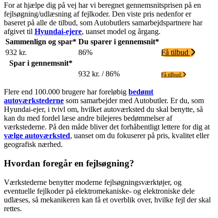
For at hjælpe dig på vej har vi beregnet gennemsnitsprisen på en
fejlsøgning/udlæsning af fejlkoder. Den viste pris nedenfor er
baseret på alle de tilbud, som Autobutlers samarbejdspartnere har
afgivet til
Hyundai-ejere
, uanset model og årgang.
Sammenlign og spar*
Du sparer i gennemsnit*
932 kr.
86%
Få tilbud
Spar i gennemsnit*
932 kr. / 86%
Få tilbud
Flere end 100.000 brugere har foreløbig
bedømt
autoværkstederne
som samarbejder med Autobutler. Er du, som
Hyundai-ejer, i tvivl om, hvilket autoværksted du skal benytte, så
kan du med fordel læse andre bilejeres bedømmelser af
værkstederne. På den måde bliver det forhåbentligt lettere for dig at
vælge autoværksted
, uanset om du fokuserer på pris, kvalitet eller
geografisk nærhed.
Hvordan foregår en fejlsøgning?
Værkstederne benytter moderne fejlsøgningsværktøjer, og
eventuelle fejlkoder på elektromekaniske- og elektroniske dele
udlæses, så mekanikeren kan få et overblik over, hvilke fejl der skal
rettes.