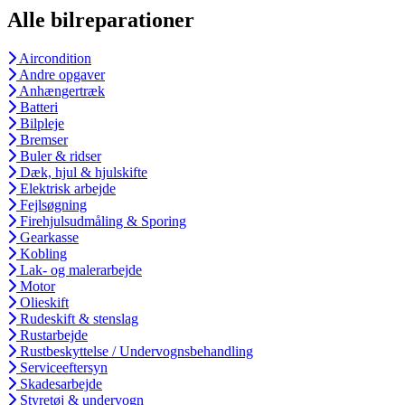
Alle bilreparationer
Aircondition
Andre opgaver
Anhængertræk
Batteri
Bilpleje
Bremser
Buler & ridser
Dæk, hjul & hjulskifte
Elektrisk arbejde
Fejlsøgning
Firehjulsudmåling & Sporing
Gearkasse
Kobling
Lak- og malerarbejde
Motor
Olieskift
Rudeskift & stenslag
Rustarbejde
Rustbeskyttelse / Undervognsbehandling
Serviceeftersyn
Skadesarbejde
Styretøj & undervogn