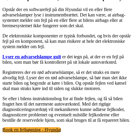
Opstår der en softwarefejl på din Hyundai vil en eller flere
advarselslamper lyse i instrumentbrættet. Det kan være, at airbag-
systemet melder om fejl på en eller flere at bilens airbags eller at
bremsesystemet ikke fungerer som det skal.
De elektroniske komponenter er typisk forbundet, og hvis der opstår
fejl på en komponent, så kan man risikere at hele det elektroniske
system melder om fejl.
Lyser en advarselslampe gult
er det tegn på, at der er en fejl på
bilen, som man bør få kontrolleret på sit lokale autoværksted.
Registreres der en rød advarselslampe, så er det straks en mere
alvorlig fejl. Lyser der en rød advarselslampe, så bør man slet ikke
starte bilen og begynde at køre i bilen. Og opstår fejlen ved kørsel
skal man straks køre ind til siden og slukke motoren.
Se efter i bilens instruktionsbog for at finde fejlen, og få så bilen
fragtet hen til det nærmeste autoværksted. Med det rigtige
diagnosticeringsværktøj vil mekanikeren kunne udlæse fejlkoder,
diagnosticere problemet og eventuelt nulstille fejlkoderne eller
bestille de reservedele hjem, som skal bruges til at få repareret bilen.
Book en fejlsøgning - Hyundai