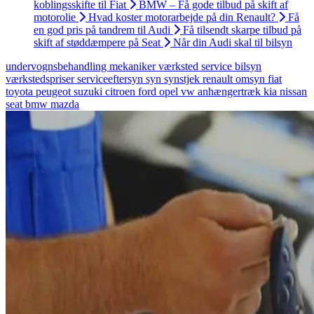
koblingsskifte til Fiat
BMW – Få gode tilbud på skift af
motorolie
Hvad koster motorarbejde på din Renault?
Få
en god pris på tandrem til Audi
Få tilsendt skarpe tilbud på
skift af støddæmpere på Seat
Når din Audi skal til bilsyn
undervognsbehandling
mekaniker
værksted
service
bilsyn
værkstedspriser
serviceeftersyn
syn
synstjek
renault
omsyn
fiat
toyota
peugeot
suzuki
citroen
ford
opel
vw
anhængertræk
kia
nissan
seat
bmw
mazda