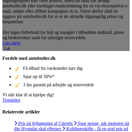
tilgængelighed kan være ændret, siden du sidst har besøgt
autobutler.dk eller modtaget markedsføring fra os via eksempelvis e-
mail, online eller offline kampagner m.m. Opret derfor altid en
opgave på autobutler.dk for at se de aktuelle tilgængelig priser og
besparelser.
Der tages forbehold for fejl og mangler i tilbuddets indhold, priser
og beskrivelser samt for udsolgte reservedele.
Læs mere
Luk
Fordele med autobutler.dk
Få tilbud fra værksteder nær dig
Spar op til 50%*
3 års garanti på arbejde og reservedele
Vi står klar til at hjælpe dig!
Trustpilot
Relaterede artikler
Pris på fejlsøgning af Citroën
Spar penge, når motoren på
din Hyundai skal efterses
Koblingsskifte - få en god pris på