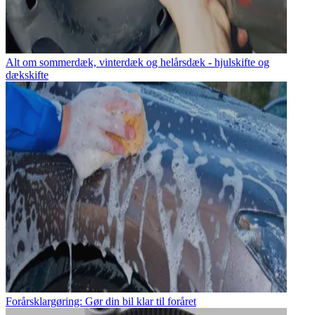
Alt om sommerdæk, vinterdæk og helårsdæk - hjulskifte og
dækskifte
Forårsklargøring: Gør din bil klar til foråret