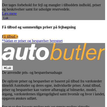
Der tages forbehold for fejl og mangler i tilbuddets indhold, priser
og beskrivelser samt for udsolgte reservedele.
Læs mere
Luk
Få tilbud og sammenlign priser på fejlsøgning
Få tilbud »
*Sådan er priser og besparelser beregnet
Luk
De anvendte pris- og besparelsesudsagn
De oplyste priser og besparelser er baseret på tilbud fra værksteder
tilmeldt Autobutler og deres egne, individuelle priser. Antal tilbud,
priser og besparelser kan variere afhængig af bilmærke, model,
årgang, værkstedernes tilgængelighed samt hvornår og hvor i landet,
opgaven ønskes udført.
For at se den laveste mulige pris og største mulige aktuelle