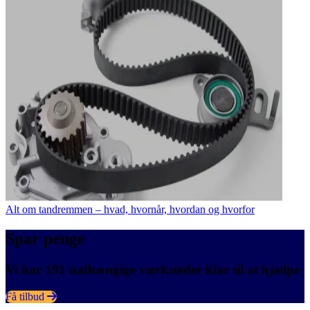
Alt om tandremmen – hvad, hvornår, hvordan og hvorfor
Spar penge
Vi har 191 uafhængige værksteder klar til at hjælpe
Få tilbud