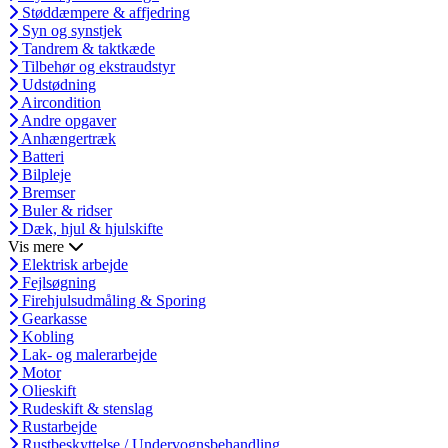
Støddæmpere & affjedring
Syn og synstjek
Tandrem & taktkæde
Tilbehør og ekstraudstyr
Udstødning
Aircondition
Andre opgaver
Anhængertræk
Batteri
Bilpleje
Bremser
Buler & ridser
Dæk, hjul & hjulskifte
Vis mere
Elektrisk arbejde
Fejlsøgning
Firehjulsudmåling & Sporing
Gearkasse
Kobling
Lak- og malerarbejde
Motor
Olieskift
Rudeskift & stenslag
Rustarbejde
Rustbeskyttelse / Undervognsbehandling