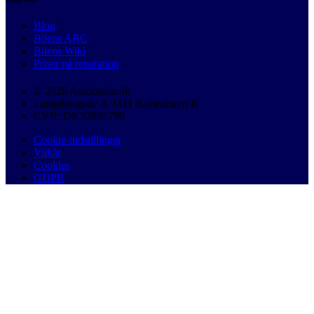
Blog
Bilens ABC
Bilens Wiki
Priser på reparation
© 2026 Autobutler.dk
Langebrogade 4, 1411 København K
CVR: DK32891799
Cookie-indstillinger
Vilkår
Cookies
GDPR