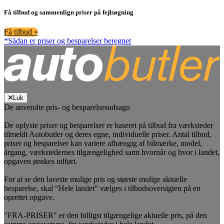
Få tilbud og sammenlign priser på fejlsøgning
Få tilbud »
*Sådan er priser og besparelser beregnet
Luk
De anvendte pris- og besparelsesudsagn
De oplyste priser og besparelser er baseret på tilbud fra værksteder
tilmeldt Autobutler og deres egne, individuelle priser. Antal tilbud,
priser og besparelser kan variere afhængig af bilmærke, model,
årgang, værkstedernes tilgængelighed samt hvornår og hvor i landet,
opgaven ønskes udført.
For at se den laveste mulige pris og største mulige aktuelle
besparelse, skal “Hele landet” vælges i tilbudsoversigten på en
oprettet opgave.
"FRA-PRISER" er den billigst tilgængelige aktuelle pris, på den