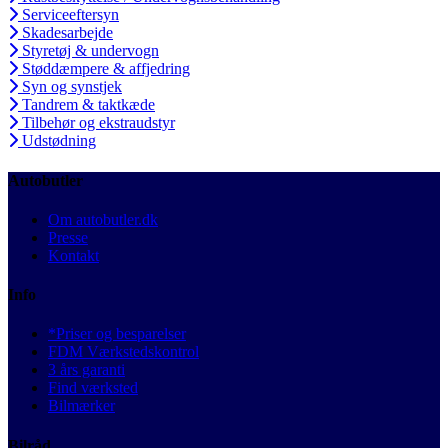
Serviceeftersyn
Skadesarbejde
Styretøj & undervogn
Støddæmpere & affjedring
Syn og synstjek
Tandrem & taktkæde
Tilbehør og ekstraudstyr
Udstødning
Autobutler
Om autobutler.dk
Presse
Kontakt
Info
*Priser og besparelser
FDM Værkstedskontrol
3 års garanti
Find værksted
Bilmærker
Bilråd