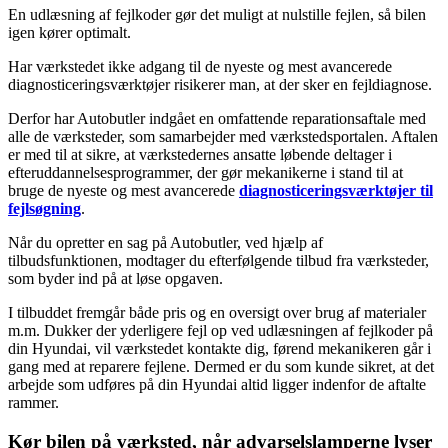
En udlæsning af fejlkoder gør det muligt at nulstille fejlen, så bilen
igen kører optimalt.
Har værkstedet ikke adgang til de nyeste og mest avancerede
diagnosticeringsværktøjer risikerer man, at der sker en fejldiagnose.
Derfor har Autobutler indgået en omfattende reparationsaftale med
alle de værksteder, som samarbejder med værkstedsportalen. Aftalen
er med til at sikre, at værkstedernes ansatte løbende deltager i
efteruddannelsesprogrammer, der gør mekanikerne i stand til at
bruge de nyeste og mest avancerede
diagnosticeringsværktøjer til
fejlsøgning
.
Når du opretter en sag på Autobutler, ved hjælp af
tilbudsfunktionen, modtager du efterfølgende tilbud fra værksteder,
som byder ind på at løse opgaven.
I tilbuddet fremgår både pris og en oversigt over brug af materialer
m.m. Dukker der yderligere fejl op ved udlæsningen af fejlkoder på
din Hyundai, vil værkstedet kontakte dig, førend mekanikeren går i
gang med at reparere fejlene. Dermed er du som kunde sikret, at det
arbejde som udføres på din Hyundai altid ligger indenfor de aftalte
rammer.
Kør bilen på værksted, når advarselslamperne lyser