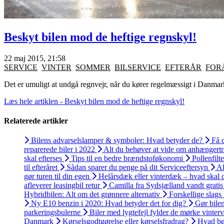
Beskyt bilen mod de heftige regnskyl!
22 maj 2015, 21:58
SERVICE
VINTER
SOMMER
BILSERVICE
EFTERÅR
FOR
Det er umuligt at undgå regnvejr, når du kører regelmæssigt i Danmark, 
Læs hele artiklen - Beskyt bilen mod de heftige regnskyl!
Relaterede artikler
Bilens advarselslamper & symboler: Hvad betyder de?
Få d
reparerede biler i 2022
Alt du behøver at vide om anhængert
skal efterses
Tips til en bedre brændstoføkonomi
Pollenfilt
til efteråret
Sådan sparer du penge på dit Serviceeftersyn
Al
gør turen til din egen
Helårsdæk eller vinterdæk – hvad skal
afleverer leasingbil retur
Camilla fra Sydsjælland vandt grati
Hybridbilen: Alt om det grønnere alternativ
Forskellige slags
Ny E10 benzin i 2020: Hvad betyder det for dig?
Gør bilen 
parkeringsbulerne
Biler med lygtefejl fylder de mørke vinterv
Danmark
Kørselsgodtgørelse eller kørselsfradrag?
Hvad bø