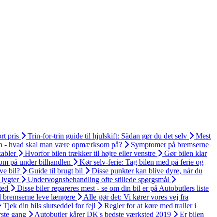
rt pris
Trin-for-trin guide til hjulskift: Sådan gør du det selv
Mest
en - hvad skal man være opmærksom på?
Symptomer på bremserne
kabler
Hvorfor bilen trækker til højre eller venstre
Gør bilen klar
om på under bilhandlen
Kør selv-ferie: Tag bilen med på ferie og
ve bil?
Guide til brugt bil
Disse punkter kan blive dyre, når du
 lygter
Undervognsbehandling ofte stillede spørgsmål
ted
Disse biler repareres mest - se om din bil er på Autobutlers liste
 bremserne leve længere
Alle gør det: Vi kører vores vej fra
Tjek din bils slutseddel for fejl
Regler for at køre med trailer i
rste gang
Autobutler kårer DK's bedste værksted 2019
Er bilen