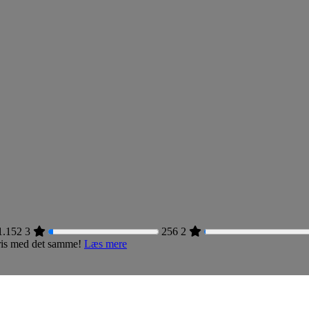
1.152
3
256
2
 pris med det samme!
Læs mere