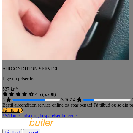
AIRCONDITION SERVICE
Lige nu priser fra
537
kr.*
4.5
(
5.208
)
5
3.567
4
Bestil aircondition service online og spar penge! Få tilbud og se din
Få tilbud
*Sådan er priser og besparelser beregnet
Få tilbud
Log ind