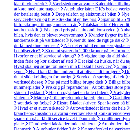
klar til vinterferie?
Værkstederne advarer: Kølemiddel til din a
at køre med automatgear
Autobutler kårer DK's bedste værk
der betaler sig bedst
Drop telefon og elektronik i bilen
Nye 
serviceeftersyn og bliv køreklar til en lav pris
Spar op til 25 
bilforsikringer til unge under 25 år
Totalskadet bil? Her er dit
tandremsskift
Få en god pris på et airconditionservice
Anhæn
bilen, hvis den er blevet oversvømmet
Kvinder flygter fra bi
tandremsskift på værkstedet
Kører du med de rigtige dæk?
du få med dine bremser?
Når det er tid til en undervognsbeh
i et bilservice?
Så nemt sparer du 2.000 kroner på ny forrude
Hvorfor er et bilservice så vigtigt?
5 vigtige ting du altid skal 
inden ferie og kør sikkert af sted
Det skal du huske, når du tag
Hvad skal jeg sørge for, inden min bil skal til service?
5 ting 
synet
Hvad kan få din tandrem til at blive slidt hurtigere
De
du at slide koblingen for hurtigt
Service på sporing af dæk
værkstedsbesøg
Pas på med billige brugte dæk
Billige bilba
nummerplader
Priskrig på reparationer - Autobutlers store pr
størst i Tyskland
Har du også fået en bule i bilen?
Vælg den
vinteren
Måren går til angreb under kølerhjelmen
Gør bilen
2 sæt dæk og fælge?
Ekstra Bladet skriver: Spar kassen på b
Hvad er et autoværksted?
Autoværkstedet klarer det hele
brancheorganisation i alvorlig overtrædelse af konkurrencelove
sparer du på at få dit service lavet i Danmark
5 millioner dyr 
glatte
Få udbedret lakskader inden vinteren
Autobutler i lu
Danmark
Autobutler fylder 3 år
Kæmpeforskel på værksted