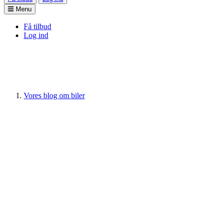
Menu
Få tilbud
Log ind
Vores blog om biler