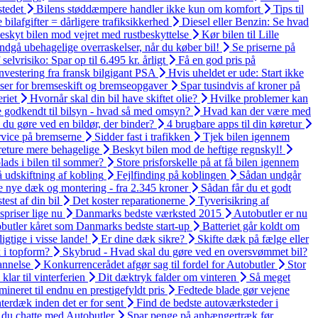
tedet
Bilens støddæmpere handler ikke kun om komfort
Tips til
bilafgifter = dårligere trafiksikkerhed
Diesel eller Benzin: Se hvad
eskyt bilen mod vejret med rustbeskyttelse
Kør bilen til Lille
dgå ubehagelige overraskelser, når du køber bil!
Se priserne på
 selvrisiko: Spar op til 6.495 kr. årligt
Få en god pris på
investering fra fransk bilgigant PSA
Hvis uheldet er ude: Start ikke
ser for bremseskift og bremseopgaver
Spar tusindvis af kroner på
riet
Hvornår skal din bil have skiftet olie?
Hvilke problemer kan
e godkendt til bilsyn - hvad så med omsyn?
Hvad kan der være med
du gøre ved en bildør, der binder?
4 brugbare apps til din køretur
rvice på bremserne
Sidder fast i trafikken
Tjek bilen igennem
reture mere behagelige
Beskyt bilen mod de heftige regnskyl!
lads i bilen til sommer?
Store prisforskelle på at få bilen igennem
 udskiftning af kobling
Fejlfinding på koblingen
Sådan undgår
e nye dæk og montering - fra 2.345 kroner
Sådan får du et godt
test af din bil
Det koster reparationerne
Tyverisikring af
priser lige nu
Danmarks bedste værksted 2015
Autobutler er nu
butler kåret som Danmarks bedste start-up
Batteriet går koldt om
gtige i visse lande!
Er dine dæk sikre?
Skifte dæk på fælge eller
 i topform?
Skybrud - Hvad skal du gøre ved en oversvømmet bil?
annelse
Konkurrencerådet afgør sag til fordel for Autobutler
Stor
klar til vinterferien
Dit dæktryk falder om vinteren
Så meget
ineret til endnu en prestigefyldt pris
Fedtede blade gør vejene
terdæk inden det er for sent
Find de bedste autoværksteder i
du chatte med Autobutler
Spar penge på anhængertræk før