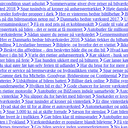
ircondition snart udsolgt
Sommervarme giver dyre priser på bilværks
sted 2018
Spar tusindvis af kroner på anhængertrækket
Høje danske 
regler forbyder propper i dæk
Her er vinterens bedste biltilbehør
B
% på din bilreparation netop nu!
Danmarks bedste værksted 2017
Un
 erstatningskrav!
Få en god pris på et koblingsskift
Guide til valg af
gertræk på bilen - det er nemt at få monteret
Autobutler får million
lværkstederne
Sådan sparer du penge på værkstedet
Gennemsnitspri
Her er Danmarks bedste bilværksteder 2016
Sådan tjekker du bilbatte
andling
Livsfarlige bremser
Bilpleje, og hvorfor det er vigtigt
Ikk
Beskyt din affjedring – den beskytter både dig og din bil
Hvad kan 
have i din bil
Vælg det rigtige anhængertræk
Kør sikkert - husk se
er bilen på ferie
Tag hunden sikkert med på bilturen
Gør lange kø
du skal gøre før kør-selv ferien til udlandet
Har du brug for for mere p
rfor er service på bremsevæske og hydraulikken vigtig
Spar penge på
Grønne dæk fra Michelin, Goodyear, Bridgestone og Continental
Fir
tterier
Udskiftning af bilens batteri
Billige dæk online
Billig syns
isundersøgelse
Hvilken bil er du?
Gode chancer for lavere værksteds
 rigtige motorolie
Autobutler og BilZonen indgår samarbejde
Auto
 vinterklar
Nu slipper du for bøvlet med bilsynet
Snekæder er lovpli
ilværkstedet
Spar tusinder af kroner på vinterdæk
Er dine vinterdæk
Hvad skal der til for at åbne et autoværksted
Automekaniker og udd
n
Spar 3.000 kr. på at skifte forrude
Sæson for stenslag
Gør bilen 
dør hvert år i trafikken
Gør bilen klar til minusgrader
Autobutler nom
ften i Tyskland
Værkstedskæder er populære blandt bilejerne
Få vin
ernes timepriser
Giv bilen service inden sommerferieturen
Nu kan 