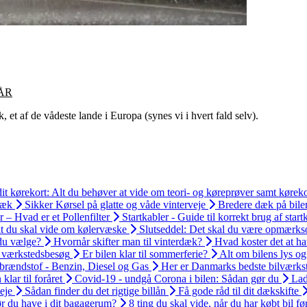
ÅR
et af de vådeste lande i Europa (synes vi i hvert fald selv).
it kørekort: Alt du behøver at vide om teori- og køreprøver samt køreko
ræk
Sikker Kørsel på glatte og våde vinterveje
Bredere dæk på bil
er – Hvad er et Pollenfilter
Startkabler - Guide til korrekt brug af start
t du skal vide om kølervæske
Slutseddel: Det skal du være opmærks
 du vælge?
Hvornår skifter man til vinterdæk?
Hvad koster det at ha
s værkstedsbesøg
Er bilen klar til sommerferie?
Alt om bilens lys og
 brændstof - Benzin, Diesel og Gas
Her er Danmarks bedste bilværks
klar til foråret
Covid-19 - undgå Corona i bilen: Sådan gør du
Lad
eje
Sådan finder du det rigtige billån
Få gode råd til dit dækskifte
r du have i dit bagagerum?
8 ting du skal vide, når du har købt bil fø