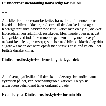
Er undervognsbehandling nødvendigt for min bil?
+
−
Alle biler bør undervognsbeskyttes fra ny for at forlænge bilens
levetid, da bilerne ikke er produceret til det danske klima og din
fabriksgaranti ikke dækker mod rust. Køber man en ny bil, dækker
fabriksgarantien rigtigt nok rustskader. Men mange overser, at det
kun gælder ved indefrakommende gennemtæring, men ikke på
mekaniske dele og bremserør, som har med bilens sikkerhed og drift
at gøre – skader, der nemt opstår med tonsvis af salt på vejene i det
fugtige danske klima.
Dinitrol rustbeskyttelse - hvor lang tid tager det?
+
−
Alt afhængig af hvilken bil der skal undervognsbehandles samt
størrelsen på det, kan behandlingstiden varierer. En typisk
undervognsbehandling tager omkring 2 dage.
Hvad betyder Dinitrol rustbeskyttelse for min bil?
+
−