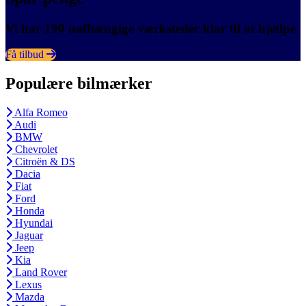
Vi har 190 uafhængige værksteder klar til at hjælpe
Få tilbud
Populære bilmærker
Alfa Romeo
Audi
BMW
Chevrolet
Citroën & DS
Dacia
Fiat
Ford
Honda
Hyundai
Jaguar
Jeep
Kia
Land Rover
Lexus
Mazda