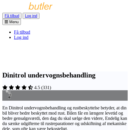
Få tilbud
Log ind
Menu
Få tilbud
Log ind
Dinitrol undervognsbehandling
4.5
(
331
)
En Dinitrol undervognsbehandling og rustbeskyttelse betyder, at din
bil bliver bedre beskyttet mod rust. Bilen får en længere levetid og
bedre gensalgsværdi, den dag du skal sælge den videre, Endelig kan
du sænke udgifterne til rustreparationer og udskiftning af mekaniske
dele, som ofte kan være bekosteligt.