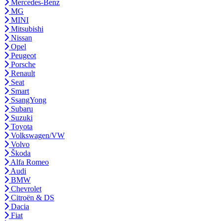
Mercedes-Benz
MG
MINI
Mitsubishi
Nissan
Opel
Peugeot
Porsche
Renault
Seat
Smart
SsangYong
Subaru
Suzuki
Toyota
Volkswagen/VW
Volvo
Škoda
Alfa Romeo
Audi
BMW
Chevrolet
Citroën & DS
Dacia
Fiat