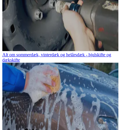
Alt om sommerdæk, vinterdæk og helårsdæk - hjulskifte og
dækskifte