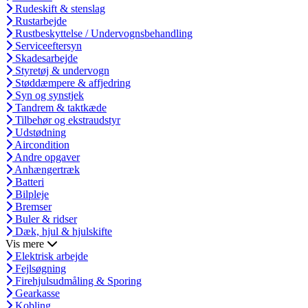
Rudeskift & stenslag
Rustarbejde
Rustbeskyttelse / Undervognsbehandling
Serviceeftersyn
Skadesarbejde
Styretøj & undervogn
Støddæmpere & affjedring
Syn og synstjek
Tandrem & taktkæde
Tilbehør og ekstraudstyr
Udstødning
Aircondition
Andre opgaver
Anhængertræk
Batteri
Bilpleje
Bremser
Buler & ridser
Dæk, hjul & hjulskifte
Vis mere
Elektrisk arbejde
Fejlsøgning
Firehjulsudmåling & Sporing
Gearkasse
Kobling