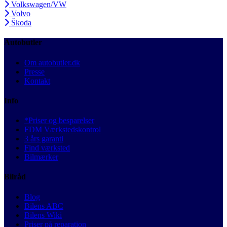
Volkswagen/VW
Volvo
Škoda
Autobutler
Om autobutler.dk
Presse
Kontakt
Info
*Priser og besparelser
FDM Værkstedskontrol
3 års garanti
Find værksted
Bilmærker
Bilråd
Blog
Bilens ABC
Bilens Wiki
Priser på reparation