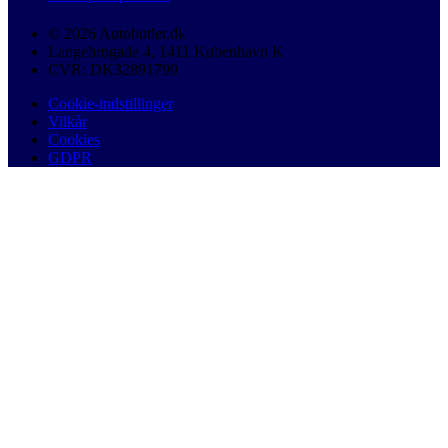
© 2026 Autobutler.dk
Langebrogade 4, 1411 København K
CVR: DK32891799
Cookie-indstillinger
Vilkår
Cookies
GDPR