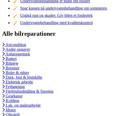
Undervognsbehandling er billig om foråret
Spar kassen på undervognsbehandling om sommeren
Undgå rust og skader: Giv bilen et forårstjek
Undervognsbehandling med kvalitetskontrol
Alle bilreparationer
Aircondition
Andre opgaver
Anhængertræk
Batteri
Bilpleje
Bremser
Buler & ridser
Dæk, hjul & hjulskifte
Elektrisk arbejde
Fejlsøgning
Firehjulsudmåling & Sporing
Gearkasse
Kobling
Lak- og malerarbejde
Motor
Olieskift