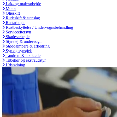
Lak- og malerarbejde
Motor
Olieskift
Rudeskift & stenslag
Rustarbejde
Rustbeskyttelse / Undervognsbehandling
Serviceeftersyn
Skadesarbejde
Styretøj & undervogn
Støddæmpere & affjedring
Syn og synstjek
Tandrem & taktkæde
Tilbehør og ekstraudstyr
Udstødning