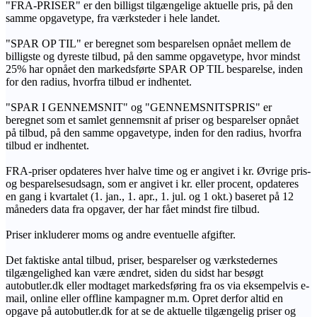
"FRA-PRISER" er den billigst tilgængelige aktuelle pris, på den
samme opgavetype, fra værksteder i hele landet.
"SPAR OP TIL" er beregnet som besparelsen opnået mellem de
billigste og dyreste tilbud, på den samme opgavetype, hvor mindst
25% har opnået den markedsførte SPAR OP TIL besparelse, inden
for den radius, hvorfra tilbud er indhentet.
"SPAR I GENNEMSNIT" og "GENNEMSNITSPRIS" er
beregnet som et samlet gennemsnit af priser og besparelser opnået
på tilbud, på den samme opgavetype, inden for den radius, hvorfra
tilbud er indhentet.
FRA-priser opdateres hver halve time og er angivet i kr. Øvrige pris-
og besparelsesudsagn, som er angivet i kr. eller procent, opdateres
en gang i kvartalet (1. jan., 1. apr., 1. jul. og 1 okt.) baseret på 12
måneders data fra opgaver, der har fået mindst fire tilbud.
Priser inkluderer moms og andre eventuelle afgifter.
Det faktiske antal tilbud, priser, besparelser og værkstedernes
tilgængelighed kan være ændret, siden du sidst har besøgt
autobutler.dk eller modtaget markedsføring fra os via eksempelvis e-
mail, online eller offline kampagner m.m. Opret derfor altid en
opgave på autobutler.dk for at se de aktuelle tilgængelig priser og