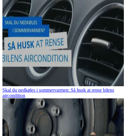
Skal du nedkøles i sommervarmen: Så husk at rense bilens
aircondition