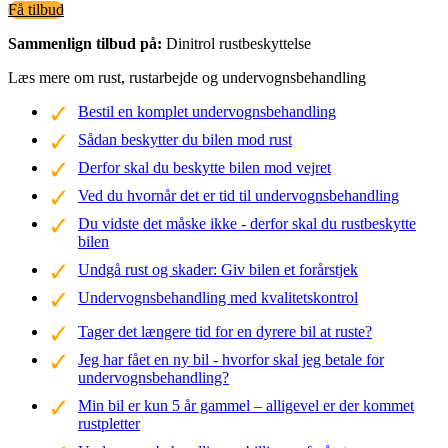
Få tilbud
Sammenlign tilbud på:
Dinitrol rustbeskyttelse
Læs mere om rust, rustarbejde og undervognsbehandling
Bestil en komplet undervognsbehandling
Sådan beskytter du bilen mod rust
Derfor skal du beskytte bilen mod vejret
Ved du hvornår det er tid til undervognsbehandling
Du vidste det måske ikke - derfor skal du rustbeskytte
bilen
Undgå rust og skader: Giv bilen et forårstjek
Undervognsbehandling med kvalitetskontrol
Tager det længere tid for en dyrere bil at ruste?
Jeg har fået en ny bil - hvorfor skal jeg betale for
undervognsbehandling?
Min bil er kun 5 år gammel – alligevel er der kommet
rustpletter