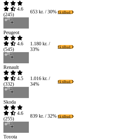
4.6
653 kr. / 30%
Få tilbud
(
245
)
Peugeot
4.6
1.180 kr. /
Få tilbud
(
545
)
33%
Renault
4.5
1.016 kr. /
Få tilbud
(
332
)
34%
Skoda
4.6
839 kr. / 32%
Få tilbud
(
255
)
Toyota