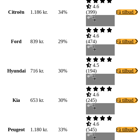
4.6
Citroën
1.186 kr.
34%
(
399
)
Få tilbud
4.6
Ford
839 kr.
29%
(
474
)
Få tilbud
4.5
Hyundai
716 kr.
30%
(
194
)
Få tilbud
4.6
Kia
653 kr.
30%
(
245
)
Få tilbud
4.6
Peugeot
1.180 kr.
33%
(
545
)
Få tilbud