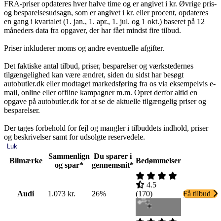
FRA-priser opdateres hver halve time og er angivet i kr. Øvrige pris-
og besparelsesudsagn, som er angivet i kr. eller procent, opdateres
en gang i kvartalet (1. jan., 1. apr., 1. jul. og 1 okt.) baseret på 12
måneders data fra opgaver, der har fået mindst fire tilbud.
Priser inkluderer moms og andre eventuelle afgifter.
Det faktiske antal tilbud, priser, besparelser og værkstedernes
tilgængelighed kan være ændret, siden du sidst har besøgt
autobutler.dk eller modtaget markedsføring fra os via eksempelvis e-
mail, online eller offline kampagner m.m. Opret derfor altid en
opgave på autobutler.dk for at se de aktuelle tilgængelig priser og
besparelser.
Der tages forbehold for fejl og mangler i tilbuddets indhold, priser
og beskrivelser samt for udsolgte reservedele.
Luk
Sammenlign
Du sparer i
Bilmærke
Bedømmelser
og spar*
gennemsnit*
4.5
Audi
1.073 kr.
26%
(
170
)
Få tilbud