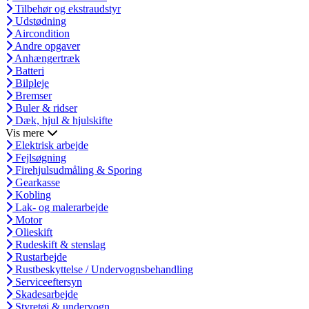
Tilbehør og ekstraudstyr
Udstødning
Aircondition
Andre opgaver
Anhængertræk
Batteri
Bilpleje
Bremser
Buler & ridser
Dæk, hjul & hjulskifte
Vis mere
Elektrisk arbejde
Fejlsøgning
Firehjulsudmåling & Sporing
Gearkasse
Kobling
Lak- og malerarbejde
Motor
Olieskift
Rudeskift & stenslag
Rustarbejde
Rustbeskyttelse / Undervognsbehandling
Serviceeftersyn
Skadesarbejde
Styretøj & undervogn