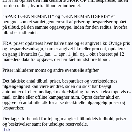
25% har opnået den markedsførte SPAR OP TIL besparelse, inden
for den radius, hvorfra tilbud er indhentet.
"SPAR I GENNEMSNIT" og "GENNEMSNITSPRIS" er
beregnet som et samlet gennemsnit af priser og besparelser opnået
på tilbud, på den samme opgavetype, inden for den radius, hvorfra
tilbud er indhentet.
FRA-priser opdateres hver halve time og er angivet i kr. Øvrige pris-
og besparelsesudsagn, som er angivet i kr. eller procent, opdateres
en gang i kvartalet (1. jan., 1. apr., 1. jul. og 1 okt.) baseret på 12
måneders data fra opgaver, der har fået mindst fire tilbud.
Priser inkluderer moms og andre eventuelle afgifter.
Det faktiske antal tilbud, priser, besparelser og værkstedernes
tilgængelighed kan være ændret, siden du sidst har besøgt
autobutler.dk eller modtaget markedsføring fra os via eksempelvis e-
mail, online eller offline kampagner m.m. Opret derfor altid en
opgave på autobutler.dk for at se de aktuelle tilgængelig priser og
besparelser.
Der tages forbehold for fejl og mangler i tilbuddets indhold, priser
og beskrivelser samt for udsolgte reservedele.
Luk