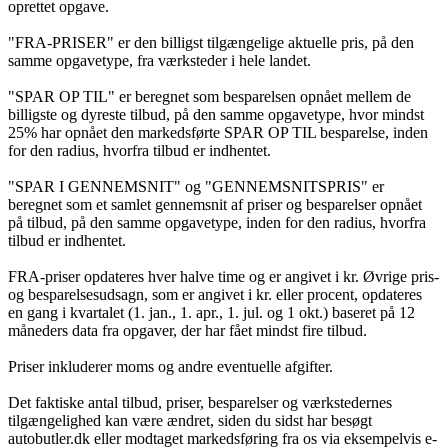
oprettet opgave.
"FRA-PRISER" er den billigst tilgængelige aktuelle pris, på den
samme opgavetype, fra værksteder i hele landet.
"SPAR OP TIL" er beregnet som besparelsen opnået mellem de
billigste og dyreste tilbud, på den samme opgavetype, hvor mindst
25% har opnået den markedsførte SPAR OP TIL besparelse, inden
for den radius, hvorfra tilbud er indhentet.
"SPAR I GENNEMSNIT" og "GENNEMSNITSPRIS" er
beregnet som et samlet gennemsnit af priser og besparelser opnået
på tilbud, på den samme opgavetype, inden for den radius, hvorfra
tilbud er indhentet.
FRA-priser opdateres hver halve time og er angivet i kr. Øvrige pris-
og besparelsesudsagn, som er angivet i kr. eller procent, opdateres
en gang i kvartalet (1. jan., 1. apr., 1. jul. og 1 okt.) baseret på 12
måneders data fra opgaver, der har fået mindst fire tilbud.
Priser inkluderer moms og andre eventuelle afgifter.
Det faktiske antal tilbud, priser, besparelser og værkstedernes
tilgængelighed kan være ændret, siden du sidst har besøgt
autobutler.dk eller modtaget markedsføring fra os via eksempelvis e-