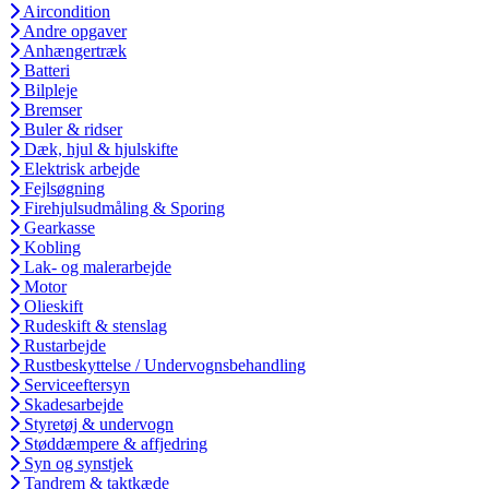
Aircondition
Andre opgaver
Anhængertræk
Batteri
Bilpleje
Bremser
Buler & ridser
Dæk, hjul & hjulskifte
Elektrisk arbejde
Fejlsøgning
Firehjulsudmåling & Sporing
Gearkasse
Kobling
Lak- og malerarbejde
Motor
Olieskift
Rudeskift & stenslag
Rustarbejde
Rustbeskyttelse / Undervognsbehandling
Serviceeftersyn
Skadesarbejde
Styretøj & undervogn
Støddæmpere & affjedring
Syn og synstjek
Tandrem & taktkæde