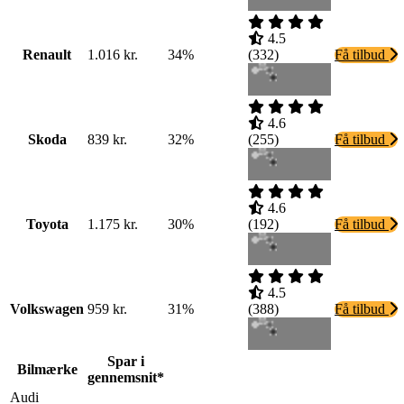
4.5
Renault
1.016 kr.
34%
(
332
)
Få tilbud
4.6
Skoda
839 kr.
32%
(
255
)
Få tilbud
4.6
Toyota
1.175 kr.
30%
(
192
)
Få tilbud
4.5
Volkswagen
959 kr.
31%
(
388
)
Få tilbud
Spar i
Bilmærke
gennemsnit*
Audi