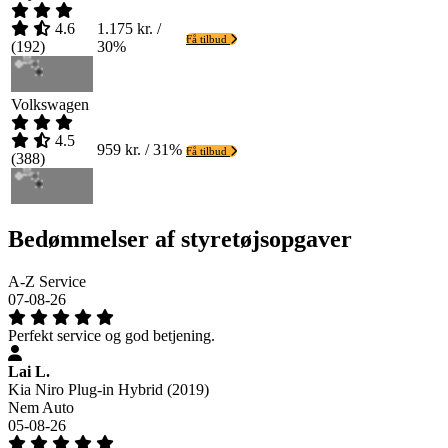
4.6
1.175 kr. /
Få tilbud
(
192
)
30%
Volkswagen
4.5
959 kr. / 31%
Få tilbud
(
388
)
Bedømmelser af styretøjsopgaver
A-Z Service
07-08-26
Perfekt service og god betjening.
Lai L.
Kia Niro Plug-in Hybrid (2019)
Nem Auto
05-08-26