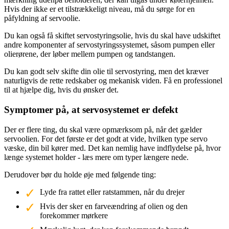
Hvis der ikke er et tilstrækkeligt niveau, må du sørge for en
påfyldning af servoolie.
Du kan også få skiftet servostyringsolie, hvis du skal have udskiftet
andre komponenter af servostyringssystemet, såsom pumpen eller
olierørene, der løber mellem pumpen og tandstangen.
Du kan godt selv skifte din olie til servostyring, men det kræver
naturligvis de rette redskaber og mekanisk viden. Få en professionel
til at hjælpe dig, hvis du ønsker det.
Symptomer på, at servosystemet er defekt
Der er flere ting, du skal være opmærksom på, når det gælder
servoolien. For det første er det godt at vide, hvilken type servo
væske, din bil kører med. Det kan nemlig have indflydelse på, hvor
længe systemet holder - læs mere om typer længere nede.
Derudover bør du holde øje med følgende ting:
Lyde fra rattet eller ratstammen, når du drejer
Hvis der sker en farveændring af olien og den
forekommer mørkere