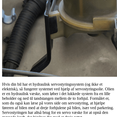
Hvis din bil har et hydraulisk servostyringssystem (og ikke et
elektrisk), så fungerer systemet ved hjælp af servostyringsolie. Olien
er en hydraulisk væske, som løber i det lukkede system fra en lille
beholder og ned til tandstangen mellem de to forhjul. Formålet er,
som du også kan læse på vores side om servostyring, at hjælpe
føreren af bilen med at dreje forhjulene på bilen, især ved parkering.
Servostyringen har altså brug for en servo væske for at opnå den