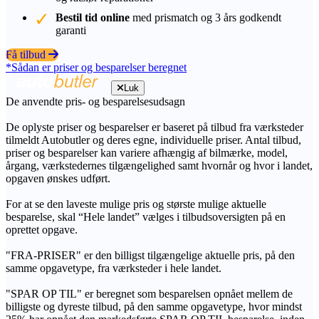
Bestil tid online
med prismatch og 3 års godkendt
garanti
Få tilbud
*Sådan er priser og besparelser beregnet
Luk
De anvendte pris- og besparelsesudsagn
De oplyste priser og besparelser er baseret på tilbud fra værksteder
tilmeldt Autobutler og deres egne, individuelle priser. Antal tilbud,
priser og besparelser kan variere afhængig af bilmærke, model,
årgang, værkstedernes tilgængelighed samt hvornår og hvor i landet,
opgaven ønskes udført.
For at se den laveste mulige pris og største mulige aktuelle
besparelse, skal “Hele landet” vælges i tilbudsoversigten på en
oprettet opgave.
"FRA-PRISER" er den billigst tilgængelige aktuelle pris, på den
samme opgavetype, fra værksteder i hele landet.
"SPAR OP TIL" er beregnet som besparelsen opnået mellem de
billigste og dyreste tilbud, på den samme opgavetype, hvor mindst