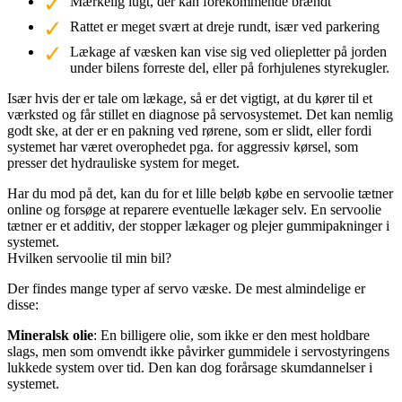
Mærkelig lugt, der kan forekommende brændt
Rattet er meget svært at dreje rundt, især ved parkering
Lækage af væsken kan vise sig ved oliepletter på jorden
under bilens forreste del, eller på forhjulenes styrekugler.
Især hvis der er tale om lækage, så er det vigtigt, at du kører til et
værksted og får stillet en diagnose på servosystemet. Det kan nemlig
godt ske, at der er en pakning ved rørene, som er slidt, eller fordi
systemet har været overophedet pga. for aggressiv kørsel, som
presser det hydrauliske system for meget.
Har du mod på det, kan du for et lille beløb købe en servoolie tætner
online og forsøge at reparere eventuelle lækager selv. En servoolie
tætner er et additiv, der stopper lækager og plejer gummipakninger i
systemet.
Hvilken servoolie til min bil?
Der findes mange typer af servo væske. De mest almindelige er
disse:
Mineralsk olie
: En billigere olie, som ikke er den mest holdbare
slags, men som omvendt ikke påvirker gummidele i servostyringens
lukkede system over tid. Den kan dog forårsage skumdannelser i
systemet.