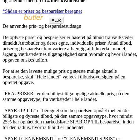
og oliefilter med op til
4 liter kvalitetsolie
.
*Sådan er priser og besparelser beregnet
Luk
De anvendte pris- og besparelsesudsagn
De oplyste priser og besparelser er baseret på tilbud fra værksteder
tilmeldt Autobutler og deres egne, individuelle priser. Antal tilbud,
priser og besparelser kan variere afhængig af bilmærke, model,
årgang, værkstedernes tilgængelighed samt hvornår og hvor i landet,
opgaven ønskes udført.
For at se den laveste mulige pris og største mulige aktuelle
besparelse, skal “Hele landet” vælges i tilbudsoversigten på en
oprettet opgave.
"FRA-PRISER" er den billigst tilgængelige aktuelle pris, på den
samme opgavetype, fra værksteder i hele landet.
"SPAR OP TIL" er beregnet som besparelsen opnået mellem de
billigste og dyreste tilbud, på den samme opgavetype, hvor mindst
25% har opnået den markedsførte SPAR OP TIL besparelse, inden
for den radius, hvorfra tilbud er indhentet.
"SPAR I GENNEMSNIT" og "GENNEMSNITSPRIS" er