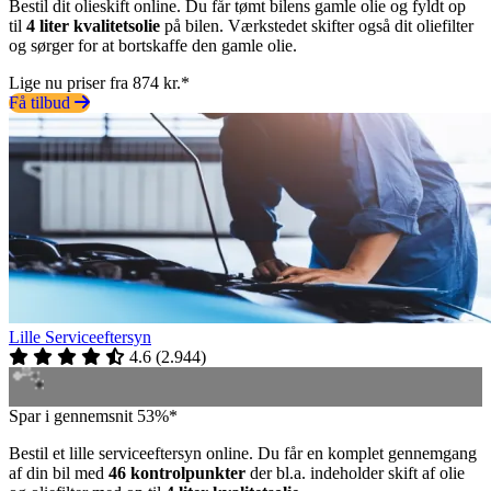
Bestil dit olieskift online. Du får tømt bilens gamle olie og fyldt op
til
4 liter kvalitetsolie
på bilen. Værkstedet skifter også dit oliefilter
og sørger for at bortskaffe den gamle olie.
Lige nu priser fra 874 kr.*
Få tilbud
Lille Serviceeftersyn
4.6
(
2.944
)
Spar i gennemsnit 53%*
Bestil et lille serviceeftersyn online. Du får en komplet gennemgang
af din bil med
46 kontrolpunkter
der bl.a. indeholder skift af olie