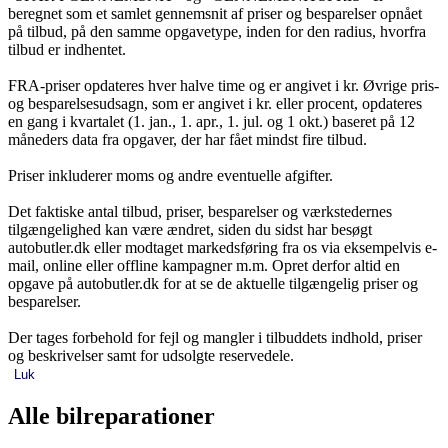
beregnet som et samlet gennemsnit af priser og besparelser opnået
på tilbud, på den samme opgavetype, inden for den radius, hvorfra
tilbud er indhentet.
FRA-priser opdateres hver halve time og er angivet i kr. Øvrige pris-
og besparelsesudsagn, som er angivet i kr. eller procent, opdateres
en gang i kvartalet (1. jan., 1. apr., 1. jul. og 1 okt.) baseret på 12
måneders data fra opgaver, der har fået mindst fire tilbud.
Priser inkluderer moms og andre eventuelle afgifter.
Det faktiske antal tilbud, priser, besparelser og værkstedernes
tilgængelighed kan være ændret, siden du sidst har besøgt
autobutler.dk eller modtaget markedsføring fra os via eksempelvis e-
mail, online eller offline kampagner m.m. Opret derfor altid en
opgave på autobutler.dk for at se de aktuelle tilgængelig priser og
besparelser.
Der tages forbehold for fejl og mangler i tilbuddets indhold, priser
og beskrivelser samt for udsolgte reservedele.
Luk
Alle bilreparationer