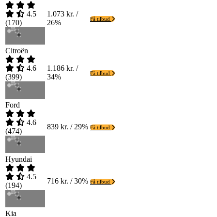
4.5
1.073 kr. /
Få tilbud
(
170
)
26%
Citroën
4.6
1.186 kr. /
Få tilbud
(
399
)
34%
Ford
4.6
839 kr. / 29%
Få tilbud
(
474
)
Hyundai
4.5
716 kr. / 30%
Få tilbud
(
194
)
Kia