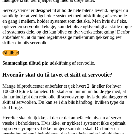
mængde kraft, der hjælper dig med at dreje rattet.
Servosystemet er designet til at holde hele bilens levetid. Sørger du
samtidig for at vedligeholde systemet med udskiftning af servoolie
en gang i mellem, holder systemet som det ska. Men hvis du f.eks.
oplever en servoolie lækage, kan det blive nødvendigt at skifte nogle
af systemets dele, og det kan blive en dyr værkstedsregning! Derfor
anbefaler vi, at du med regelmæssige mellemrum tjekker og evt.
skifter din bils servoolie.
Få tilbud
Sammenlign tilbud på:
udskiftning af servoolie.
Hvornår skal du få lavet et skift af servoolie?
Mange bilproducenter anbefaler et tjek hvert 2. år eller for hver
100.000 kørte kilometer. Du skal som minimum holde øje med, at
du har indkøbt den rette olie til servostyring, hvis du planlægger et
skift af servoolien. Du kan se i din bils håndbog, hvilken type du
skal bruge.
Herefter skal du tjekke, at der er det anbefalede niveau af servo
væske i beholderen. Hvis ikke, er trykket i systemet ikke optimalt,
og servostyringen vil ikke fungere som den skal. Du finder en
mærkning udenpå beholderen, der kan tilgås under kølerhjelmen.