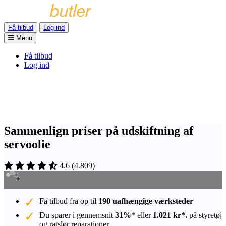
Få tilbud
Log ind
Menu
Få tilbud
Log ind
Sammenlign priser på udskiftning af
servoolie
4.6
(
4.809
)
Få tilbud fra op til
190 uafhængige værksteder
Du sparer i gennemsnit
31%
* eller
1.021 kr*.
på styretøj
og ratslør reparationer