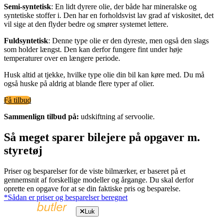
Semi-syntetisk
: En lidt dyrere olie, der både har mineralske og
syntetiske stoffer i. Den har en forholdsvist lav grad af viskositet, det
vil sige at den flyder bedre og smører systemet lettere.
Fuldsyntetisk
: Denne type olie er den dyreste, men også den slags
som holder længst. Den kan derfor fungere fint under høje
temperaturer over en længere periode.
Husk altid at tjekke, hvilke type olie din bil kan køre med. Du må
også huske på aldrig at blande flere typer af olier.
Få tilbud
Sammenlign tilbud på:
udskiftning af servoolie.
Så meget sparer bilejere på opgaver m.
styretøj
Priser og besparelser for de viste bilmærker, er baseret på et
gennemsnit af forskellige modeller og årgange. Du skal derfor
oprette en opgave for at se din faktiske pris og besparelse.
*Sådan er priser og besparelser beregnet
Luk