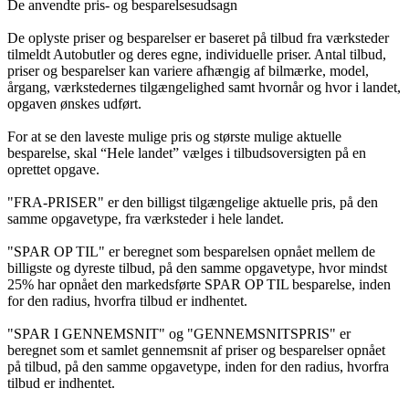
De anvendte pris- og besparelsesudsagn
De oplyste priser og besparelser er baseret på tilbud fra værksteder
tilmeldt Autobutler og deres egne, individuelle priser. Antal tilbud,
priser og besparelser kan variere afhængig af bilmærke, model,
årgang, værkstedernes tilgængelighed samt hvornår og hvor i landet,
opgaven ønskes udført.
For at se den laveste mulige pris og største mulige aktuelle
besparelse, skal “Hele landet” vælges i tilbudsoversigten på en
oprettet opgave.
"FRA-PRISER" er den billigst tilgængelige aktuelle pris, på den
samme opgavetype, fra værksteder i hele landet.
"SPAR OP TIL" er beregnet som besparelsen opnået mellem de
billigste og dyreste tilbud, på den samme opgavetype, hvor mindst
25% har opnået den markedsførte SPAR OP TIL besparelse, inden
for den radius, hvorfra tilbud er indhentet.
"SPAR I GENNEMSNIT" og "GENNEMSNITSPRIS" er
beregnet som et samlet gennemsnit af priser og besparelser opnået
på tilbud, på den samme opgavetype, inden for den radius, hvorfra
tilbud er indhentet.