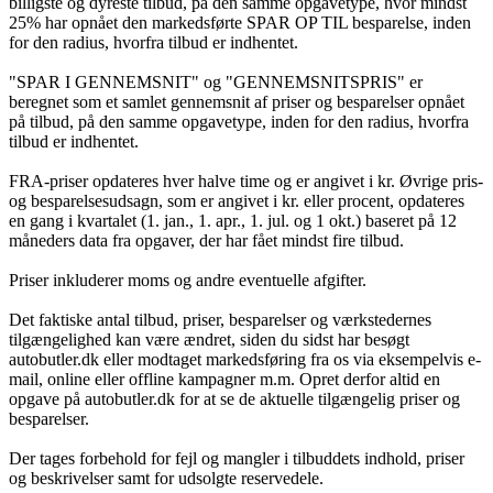
billigste og dyreste tilbud, på den samme opgavetype, hvor mindst
25% har opnået den markedsførte SPAR OP TIL besparelse, inden
for den radius, hvorfra tilbud er indhentet.
"SPAR I GENNEMSNIT" og "GENNEMSNITSPRIS" er
beregnet som et samlet gennemsnit af priser og besparelser opnået
på tilbud, på den samme opgavetype, inden for den radius, hvorfra
tilbud er indhentet.
FRA-priser opdateres hver halve time og er angivet i kr. Øvrige pris-
og besparelsesudsagn, som er angivet i kr. eller procent, opdateres
en gang i kvartalet (1. jan., 1. apr., 1. jul. og 1 okt.) baseret på 12
måneders data fra opgaver, der har fået mindst fire tilbud.
Priser inkluderer moms og andre eventuelle afgifter.
Det faktiske antal tilbud, priser, besparelser og værkstedernes
tilgængelighed kan være ændret, siden du sidst har besøgt
autobutler.dk eller modtaget markedsføring fra os via eksempelvis e-
mail, online eller offline kampagner m.m. Opret derfor altid en
opgave på autobutler.dk for at se de aktuelle tilgængelig priser og
besparelser.
Der tages forbehold for fejl og mangler i tilbuddets indhold, priser
og beskrivelser samt for udsolgte reservedele.