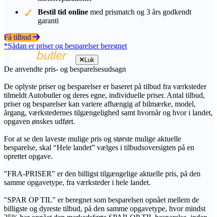
Bestil tid online
med prismatch og 3 års godkendt
garanti
Få tilbud
*Sådan er priser og besparelser beregnet
Luk
De anvendte pris- og besparelsesudsagn
De oplyste priser og besparelser er baseret på tilbud fra værksteder
tilmeldt Autobutler og deres egne, individuelle priser. Antal tilbud,
priser og besparelser kan variere afhængig af bilmærke, model,
årgang, værkstedernes tilgængelighed samt hvornår og hvor i landet,
opgaven ønskes udført.
For at se den laveste mulige pris og største mulige aktuelle
besparelse, skal “Hele landet” vælges i tilbudsoversigten på en
oprettet opgave.
"FRA-PRISER" er den billigst tilgængelige aktuelle pris, på den
samme opgavetype, fra værksteder i hele landet.
"SPAR OP TIL" er beregnet som besparelsen opnået mellem de
billigste og dyreste tilbud, på den samme opgavetype, hvor mindst