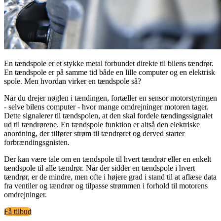
En tændspole er et stykke metal forbundet direkte til bilens tændrør.
En tændspole er på samme tid både en lille computer og en elektrisk
spole. Men hvordan virker en tændspole så?
Når du drejer nøglen i tændingen, fortæller en sensor motorstyringen
- selve bilens computer - hvor mange omdrejninger motoren tager.
Dette signalerer til tændspolen, at den skal fordele tændingssignalet
ud til tændrørene. En tændspole funktion er altså den elektriske
anordning, der tilfører strøm til tændrøret og derved starter
forbrændingsgnisten.
Der kan være tale om en tændspole til hvert tændrør eller en enkelt
tændspole til alle tændrør. Når der sidder en tændspole i hvert
tændrør, er de mindre, men ofte i højere grad i stand til at aflæse data
fra ventiler og tændrør og tilpasse strømmen i forhold til motorens
omdrejninger.
Få tilbud