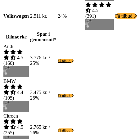
4.5
Volkswagen
2.511 kr.
24%
(
391
)
Få tilbud
Spar i
Bilmærke
gennemsnit*
Audi
4.5
3.776 kr. /
Få tilbud
(
160
)
25%
BMW
4.4
3.475 kr. /
Få tilbud
(
105
)
25%
Citroën
4.5
2.765 kr. /
Få tilbud
(
255
)
26%