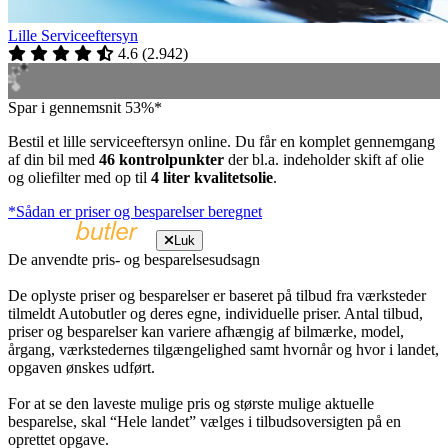
Lille Serviceeftersyn
4.6
(
2.942
)
Spar i gennemsnit 53%*
Bestil et lille serviceeftersyn online. Du får en komplet gennemgang
af din bil med
46 kontrolpunkter
der bl.a. indeholder skift af olie
og oliefilter med op til
4 liter kvalitetsolie
.
*Sådan er priser og besparelser beregnet
Luk
De anvendte pris- og besparelsesudsagn
De oplyste priser og besparelser er baseret på tilbud fra værksteder
tilmeldt Autobutler og deres egne, individuelle priser. Antal tilbud,
priser og besparelser kan variere afhængig af bilmærke, model,
årgang, værkstedernes tilgængelighed samt hvornår og hvor i landet,
opgaven ønskes udført.
For at se den laveste mulige pris og største mulige aktuelle
besparelse, skal “Hele landet” vælges i tilbudsoversigten på en
oprettet opgave.