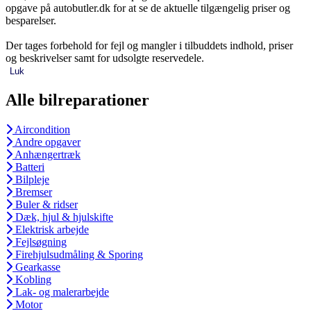
opgave på autobutler.dk for at se de aktuelle tilgængelig priser og
besparelser.
Der tages forbehold for fejl og mangler i tilbuddets indhold, priser
og beskrivelser samt for udsolgte reservedele.
Luk
Alle bilreparationer
Aircondition
Andre opgaver
Anhængertræk
Batteri
Bilpleje
Bremser
Buler & ridser
Dæk, hjul & hjulskifte
Elektrisk arbejde
Fejlsøgning
Firehjulsudmåling & Sporing
Gearkasse
Kobling
Lak- og malerarbejde
Motor