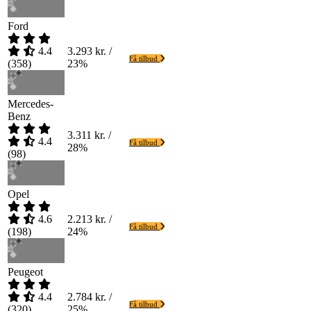
Ford
4.4
3.293 kr. /
Få tilbud
(
358
)
23%
Mercedes-
Benz
3.311 kr. /
4.4
Få tilbud
28%
(
98
)
Opel
4.6
2.213 kr. /
Få tilbud
(
198
)
24%
Peugeot
4.4
2.784 kr. /
Få tilbud
(
320
)
25%