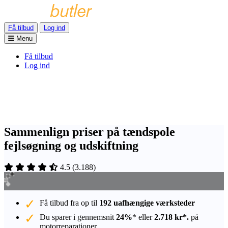
Få tilbud
Log ind
Menu
Få tilbud
Log ind
Sammenlign priser på tændspole
fejlsøgning og udskiftning
4.5
(
3.188
)
Få tilbud fra op til
192 uafhængige værksteder
Du sparer i gennemsnit
24%
* eller
2.718 kr*.
på
motorreparationer