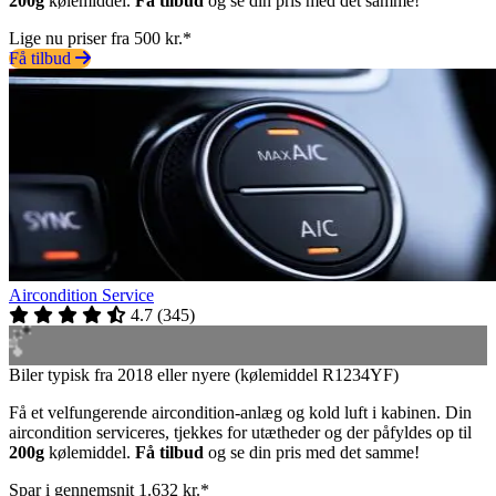
200g
kølemiddel.
Få tilbud
og se din pris med det samme!
Lige nu priser fra 500 kr.*
Få tilbud
Aircondition Service
4.7
(
345
)
Biler typisk fra 2018 eller nyere (kølemiddel R1234YF)
Få et velfungerende aircondition-anlæg og kold luft i kabinen. Din
aircondition serviceres, tjekkes for utætheder og der påfyldes op til
200g
kølemiddel.
Få tilbud
og se din pris med det samme!
Spar i gennemsnit 1.632 kr.*