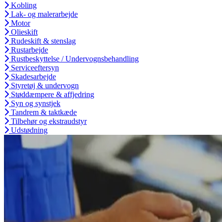
Kobling
Lak- og malerarbejde
Motor
Olieskift
Rudeskift & stenslag
Rustarbejde
Rustbeskyttelse / Undervognsbehandling
Serviceeftersyn
Skadesarbejde
Styretøj & undervogn
Støddæmpere & affjedring
Syn og synstjek
Tandrem & taktkæde
Tilbehør og ekstraudstyr
Udstødning