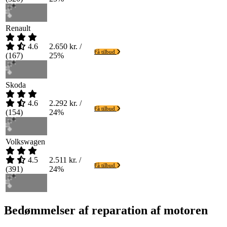
Renault
4.6
2.650 kr. /
Få tilbud
(
167
)
25%
Skoda
4.6
2.292 kr. /
Få tilbud
(
154
)
24%
Volkswagen
4.5
2.511 kr. /
Få tilbud
(
391
)
24%
Bedømmelser af reparation af motoren