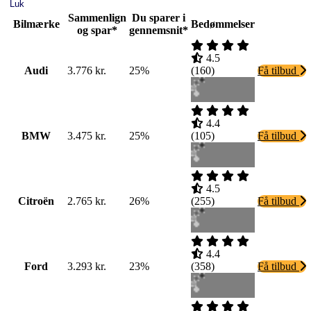
Luk
Sammenlign
Du sparer i
Bilmærke
Bedømmelser
og spar*
gennemsnit*
4.5
Audi
3.776 kr.
25%
(
160
)
Få tilbud
4.4
BMW
3.475 kr.
25%
(
105
)
Få tilbud
4.5
Citroën
2.765 kr.
26%
(
255
)
Få tilbud
4.4
Ford
3.293 kr.
23%
(
358
)
Få tilbud