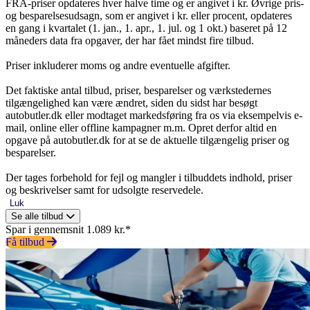
FRA-priser opdateres hver halve time og er angivet i kr. Øvrige pris-
og besparelsesudsagn, som er angivet i kr. eller procent, opdateres
en gang i kvartalet (1. jan., 1. apr., 1. jul. og 1 okt.) baseret på 12
måneders data fra opgaver, der har fået mindst fire tilbud.
Priser inkluderer moms og andre eventuelle afgifter.
Det faktiske antal tilbud, priser, besparelser og værkstedernes
tilgængelighed kan være ændret, siden du sidst har besøgt
autobutler.dk eller modtaget markedsføring fra os via eksempelvis e-
mail, online eller offline kampagner m.m. Opret derfor altid en
opgave på autobutler.dk for at se de aktuelle tilgængelig priser og
besparelser.
Der tages forbehold for fejl og mangler i tilbuddets indhold, priser
og beskrivelser samt for udsolgte reservedele.
Luk
Se alle tilbud
Spar i gennemsnit 1.089 kr.*
Få tilbud