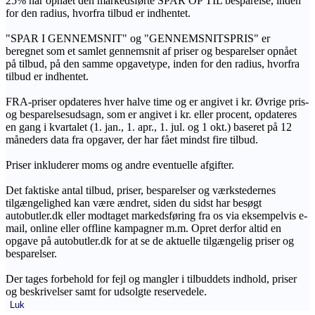
25% har opnået den markedsførte SPAR OP TIL besparelse, inden
for den radius, hvorfra tilbud er indhentet.
"SPAR I GENNEMSNIT" og "GENNEMSNITSPRIS" er
beregnet som et samlet gennemsnit af priser og besparelser opnået
på tilbud, på den samme opgavetype, inden for den radius, hvorfra
tilbud er indhentet.
FRA-priser opdateres hver halve time og er angivet i kr. Øvrige pris-
og besparelsesudsagn, som er angivet i kr. eller procent, opdateres
en gang i kvartalet (1. jan., 1. apr., 1. jul. og 1 okt.) baseret på 12
måneders data fra opgaver, der har fået mindst fire tilbud.
Priser inkluderer moms og andre eventuelle afgifter.
Det faktiske antal tilbud, priser, besparelser og værkstedernes
tilgængelighed kan være ændret, siden du sidst har besøgt
autobutler.dk eller modtaget markedsføring fra os via eksempelvis e-
mail, online eller offline kampagner m.m. Opret derfor altid en
opgave på autobutler.dk for at se de aktuelle tilgængelig priser og
besparelser.
Der tages forbehold for fejl og mangler i tilbuddets indhold, priser
og beskrivelser samt for udsolgte reservedele.
Luk