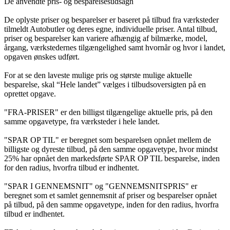
De anvendte pris- og besparelsesudsagn
De oplyste priser og besparelser er baseret på tilbud fra værksteder
tilmeldt Autobutler og deres egne, individuelle priser. Antal tilbud,
priser og besparelser kan variere afhængig af bilmærke, model,
årgang, værkstedernes tilgængelighed samt hvornår og hvor i landet,
opgaven ønskes udført.
For at se den laveste mulige pris og største mulige aktuelle
besparelse, skal “Hele landet” vælges i tilbudsoversigten på en
oprettet opgave.
"FRA-PRISER" er den billigst tilgængelige aktuelle pris, på den
samme opgavetype, fra værksteder i hele landet.
"SPAR OP TIL" er beregnet som besparelsen opnået mellem de
billigste og dyreste tilbud, på den samme opgavetype, hvor mindst
25% har opnået den markedsførte SPAR OP TIL besparelse, inden
for den radius, hvorfra tilbud er indhentet.
"SPAR I GENNEMSNIT" og "GENNEMSNITSPRIS" er
beregnet som et samlet gennemsnit af priser og besparelser opnået
på tilbud, på den samme opgavetype, inden for den radius, hvorfra
tilbud er indhentet.