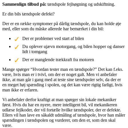
Sammenlign tilbud på:
tændspole fejlsøgning og udskiftning.
Er din bils tændspole defekt?
Der er en række symptomer på dårlig tændspole, du kan holde øje
med, eller som du måske allerede har bemærket i din bil:
Der er problemer ved start af bilen
Du oplever ujævn motorgang, og bilen hopper og danser
lidt i tomgang
Der er manglende trækkraft fra motoren
Mange spørger “Hvordan tester man en tændspole?” Det kan f.eks.
være, hvis man er i tvivl, om der er noget galt. Men vi anbefaler
ikke, at man går i gang med at teste sine tændspoler selv, da der er
en meget høj spænding i spolen, og det kan være rigtig farligt, hvis
man ikke er erfaren.
Vi anbefaler derfor kraftigt at man spørger sin lokale mekaniker
først. Hvis du har en nyere, mere intelligent bil, vil mekanikeren
udlæse fejlkoder, der vil fortælle hvilke tændspoler, der er defekte.
Ellers vil han lave en såkaldt udmåling af tændspole, hvor han måler
spændingen i tændspolen og vurderer, om den er, som den skal
være.