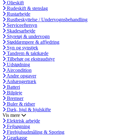
Olieskift
Rudeskift & stenslag
Rustarbejde
Rustbeskyttelse / Undervognsbehandling
Serviceeftersyn
Skadesarbejde
Styretøj & undervogn
Støddæmpere & affjedring
Syn og synstjek
Tandrem & taktkæde
Tilbehør og ekstraudstyr
Udstødning
Aircondition
Andre opgaver
Anhængertræk
Batteri
Bilpleje
Bremser
Buler & ridser
Dæk, hjul & hjulskifte
Vis mere
Elektrisk arbejde
Fejlsøgning
Firehjulsudmåling & Sporing
Gearkasse