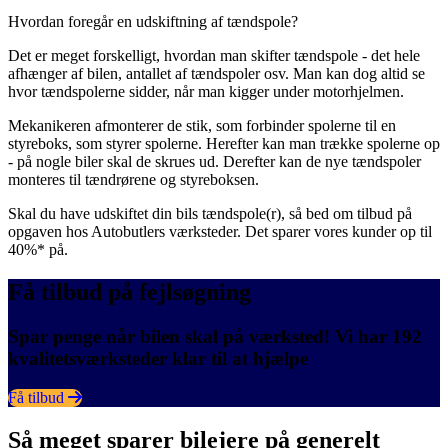
Hvordan foregår en udskiftning af tændspole?
Det er meget forskelligt, hvordan man skifter tændspole - det hele
afhænger af bilen, antallet af tændspoler osv. Man kan dog altid se
hvor tændspolerne sidder, når man kigger under motorhjelmen.
Mekanikeren afmonterer de stik, som forbinder spolerne til en
styreboks, som styrer spolerne. Herefter kan man trække spolerne op
- på nogle biler skal de skrues ud. Derefter kan de nye tændspoler
monteres til tændrørene og styreboksen.
Skal du have udskiftet din bils tændspole(r), så bed om tilbud på
opgaven hos Autobutlers værksteder. Det sparer vores kunder op til
40%* på.
Få tilbud på fejlsøgning
Spar penge når bilen skal på værksted! Vi har 192
kvalitetsværksteder klar til at hjælpe
Få tilbud
Så meget sparer bilejere på generelt