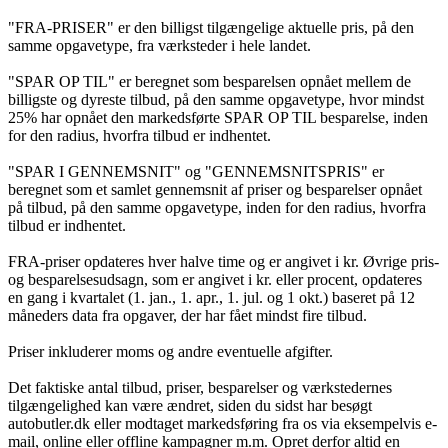
"FRA-PRISER" er den billigst tilgængelige aktuelle pris, på den
samme opgavetype, fra værksteder i hele landet.
"SPAR OP TIL" er beregnet som besparelsen opnået mellem de
billigste og dyreste tilbud, på den samme opgavetype, hvor mindst
25% har opnået den markedsførte SPAR OP TIL besparelse, inden
for den radius, hvorfra tilbud er indhentet.
"SPAR I GENNEMSNIT" og "GENNEMSNITSPRIS" er
beregnet som et samlet gennemsnit af priser og besparelser opnået
på tilbud, på den samme opgavetype, inden for den radius, hvorfra
tilbud er indhentet.
FRA-priser opdateres hver halve time og er angivet i kr. Øvrige pris-
og besparelsesudsagn, som er angivet i kr. eller procent, opdateres
en gang i kvartalet (1. jan., 1. apr., 1. jul. og 1 okt.) baseret på 12
måneders data fra opgaver, der har fået mindst fire tilbud.
Priser inkluderer moms og andre eventuelle afgifter.
Det faktiske antal tilbud, priser, besparelser og værkstedernes
tilgængelighed kan være ændret, siden du sidst har besøgt
autobutler.dk eller modtaget markedsføring fra os via eksempelvis e-
mail, online eller offline kampagner m.m. Opret derfor altid en