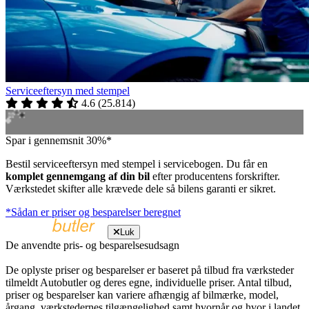
Serviceeftersyn med stempel
4.6
(
25.814
)
Spar i gennemsnit 30%*
Bestil serviceeftersyn med stempel i servicebogen. Du får en
komplet gennemgang af din bil
efter producentens forskrifter.
Værkstedet skifter alle krævede dele så bilens garanti er sikret.
*Sådan er priser og besparelser beregnet
Luk
De anvendte pris- og besparelsesudsagn
De oplyste priser og besparelser er baseret på tilbud fra værksteder
tilmeldt Autobutler og deres egne, individuelle priser. Antal tilbud,
priser og besparelser kan variere afhængig af bilmærke, model,
årgang, værkstedernes tilgængelighed samt hvornår og hvor i landet,