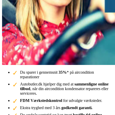
Du sparer i gennemsnit
35%
* på aircondition
reparationer
Autobutler.dk hjælper dig med at
sammenligne online
tilbud
, når din aircondition kondensator repareres eller
serviceres.
FDM Værkstedskontrol
for udvalgte værksteder.
Ekstra tryghed med 3 års
godkendt garanti.
Du undgår ventetid og kan trygt
bestille tid online.