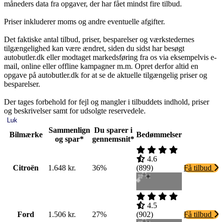
måneders data fra opgaver, der har fået mindst fire tilbud.
Priser inkluderer moms og andre eventuelle afgifter.
Det faktiske antal tilbud, priser, besparelser og værkstedernes
tilgængelighed kan være ændret, siden du sidst har besøgt
autobutler.dk eller modtaget markedsføring fra os via eksempelvis e-
mail, online eller offline kampagner m.m. Opret derfor altid en
opgave på autobutler.dk for at se de aktuelle tilgængelig priser og
besparelser.
Der tages forbehold for fejl og mangler i tilbuddets indhold, priser
og beskrivelser samt for udsolgte reservedele.
Luk
Sammenlign
Du sparer i
Bilmærke
Bedømmelser
og spar*
gennemsnit*
4.6
Citroën
1.648 kr.
36%
(
899
)
Få tilbud
4.5
Ford
1.506 kr.
27%
(
902
)
Få tilbud