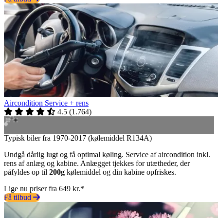
Aircondition Service + rens
4.5
(
1.764
)
Typisk biler fra 1970-2017 (kølemiddel R134A)
Undgå dårlig lugt og få optimal køling. Service af aircondition inkl.
rens af anlæg og kabine. Anlægget tjekkes for utætheder, der
påfyldes op til
200g
kølemiddel og din kabine opfriskes.
Lige nu priser fra 649 kr.*
Få tilbud