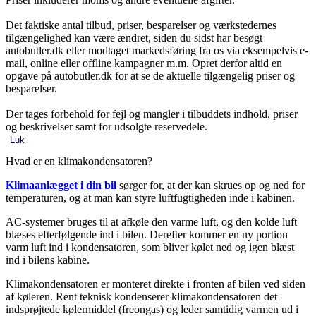
Det faktiske antal tilbud, priser, besparelser og værkstedernes
tilgængelighed kan være ændret, siden du sidst har besøgt
autobutler.dk eller modtaget markedsføring fra os via eksempelvis e-
mail, online eller offline kampagner m.m. Opret derfor altid en
opgave på autobutler.dk for at se de aktuelle tilgængelig priser og
besparelser.
Der tages forbehold for fejl og mangler i tilbuddets indhold, priser
og beskrivelser samt for udsolgte reservedele.
Luk
Hvad er en klimakondensatoren?
Klimaanlægget i din bil
sørger for, at der kan skrues op og ned for
temperaturen, og at man kan styre luftfugtigheden inde i kabinen.
AC-systemer bruges til at afkøle den varme luft, og den kolde luft
blæses efterfølgende ind i bilen. Derefter kommer en ny portion
varm luft ind i kondensatoren, som bliver kølet ned og igen blæst
ind i bilens kabine.
Klimakondensatoren er monteret direkte i fronten af bilen ved siden
af køleren. Rent teknisk kondenserer klimakondensatoren det
indsprøjtede kølermiddel (freongas) og leder samtidig varmen ud i