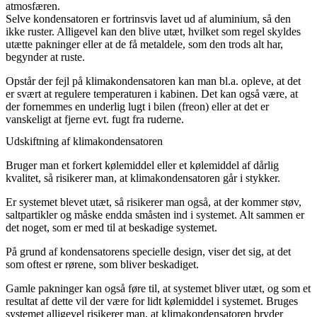
atmosfæren.
Selve kondensatoren er fortrinsvis lavet ud af aluminium, så den
ikke ruster. Alligevel kan den blive utæt, hvilket som regel skyldes
utætte pakninger eller at de få metaldele, som den trods alt har,
begynder at ruste.
Opstår der fejl på klimakondensatoren kan man bl.a. opleve, at det
er svært at regulere temperaturen i kabinen. Det kan også være, at
der fornemmes en underlig lugt i bilen (freon) eller at det er
vanskeligt at fjerne evt. fugt fra ruderne.
Udskiftning af klimakondensatoren
Bruger man et forkert kølemiddel eller et kølemiddel af dårlig
kvalitet, så risikerer man, at klimakondensatoren går i stykker.
Er systemet blevet utæt, så risikerer man også, at der kommer støv,
saltpartikler og måske endda småsten ind i systemet. Alt sammen er
det noget, som er med til at beskadige systemet.
På grund af kondensatorens specielle design, viser det sig, at det
som oftest er rørene, som bliver beskadiget.
Gamle pakninger kan også føre til, at systemet bliver utæt, og som et
resultat af dette vil der være for lidt kølemiddel i systemet. Bruges
systemet alligevel risikerer man, at klimakondensatoren bryder