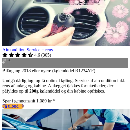
Aircondition Service + rens
4.6
(
305
)
Bilårgang 2018 eller nyere (kølemiddel R1234YF)
Undgå dårlig lugt og få optimal køling. Service af aircondition inkl.
rens af anlæg og kabine. Anlægget tjekkes for utætheder, der
påfyldes op til
200g
kølemiddel og din kabine opfriskes.
Spar i gennemsnit 1.089 kr.*
Få tilbud