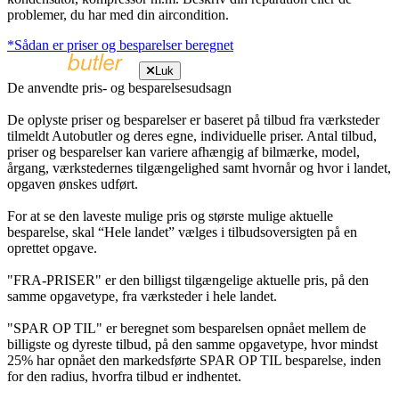
problemer, du har med din aircondition.
*Sådan er priser og besparelser beregnet
Luk
De anvendte pris- og besparelsesudsagn
De oplyste priser og besparelser er baseret på tilbud fra værksteder
tilmeldt Autobutler og deres egne, individuelle priser. Antal tilbud,
priser og besparelser kan variere afhængig af bilmærke, model,
årgang, værkstedernes tilgængelighed samt hvornår og hvor i landet,
opgaven ønskes udført.
For at se den laveste mulige pris og største mulige aktuelle
besparelse, skal “Hele landet” vælges i tilbudsoversigten på en
oprettet opgave.
"FRA-PRISER" er den billigst tilgængelige aktuelle pris, på den
samme opgavetype, fra værksteder i hele landet.
"SPAR OP TIL" er beregnet som besparelsen opnået mellem de
billigste og dyreste tilbud, på den samme opgavetype, hvor mindst
25% har opnået den markedsførte SPAR OP TIL besparelse, inden
for den radius, hvorfra tilbud er indhentet.