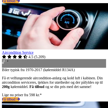
Få tilbud
Aircondition Service
4.5
(
5.209
)
Biler typisk fra 1970-2017 (kølemiddel R134A)
Få et velfungerende aircondition-anlæg og kold luft i kabinen. Din
aircondition serviceres, tjekkes for utætheder og der påfyldes op til
200g
kølemiddel.
Få tilbud
og se din pris med det samme!
Lige nu priser fra 598 kr.*
Få tilbud