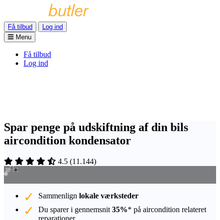
Få tilbud
Log ind
Menu
Få tilbud
Log ind
Spar penge på udskiftning af din bils
aircondition kondensator
4.5
(
11.144
)
Sammenlign
lokale værksteder
Du sparer i gennemsnit
35%
* på aircondition relateret
reparationer.