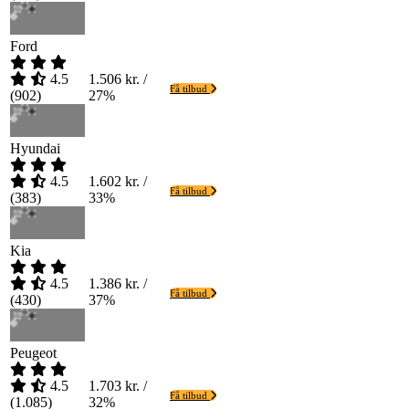
Ford
4.5
1.506 kr. /
Få tilbud
(
902
)
27%
Hyundai
4.5
1.602 kr. /
Få tilbud
(
383
)
33%
Kia
4.5
1.386 kr. /
Få tilbud
(
430
)
37%
Peugeot
4.5
1.703 kr. /
Få tilbud
(
1.085
)
32%