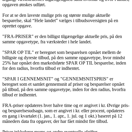
opgaven ønskes udført.
For at se den laveste mulige pris og største mulige aktuelle
besparelse, skal “Hele landet” vælges i tilbudsoversigten på en
oprettet opgave.
"FRA-PRISER" er den billigst tilgængelige aktuelle pris, på den
samme opgavetype, fra værksteder i hele landet.
"SPAR OP TIL" er beregnet som besparelsen opnået mellem de
billigste og dyreste tilbud, på den samme opgavetype, hvor mindst
25% har opnået den markedsførte SPAR OP TIL besparelse, inden
for den radius, hvorfra tilbud er indhentet.
"SPAR I GENNEMSNIT" og "GENNEMSNITSPRIS" er
beregnet som et samlet gennemsnit af priser og besparelser opnået
på tilbud, på den samme opgavetype, inden for den radius, hvorfra
tilbud er indhentet.
FRA-priser opdateres hver halve time og er angivet i kr. Øvrige pris-
og besparelsesudsagn, som er angivet i kr. eller procent, opdateres
en gang i kvartalet (1. jan., 1. apr., 1. jul. og 1 okt.) baseret på 12
måneders data fra opgaver, der har fået mindst fire tilbud.
Priser inkluderer moms og andre eventuelle afgifter.