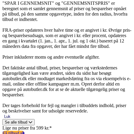
"SPAR I GENNEMSNIT" og "GENNEMSNITSPRIS" er
beregnet som et samlet gennemsnit af priser og besparelser opnået
på tilbud, på den samme opgavetype, inden for den radius, hvorfra
tilbud er indhentet.
FRA-priser opdateres hver halve time og er angivet i kr. Øvrige pris-
og besparelsesudsagn, som er angivet i kr. eller procent, opdateres
en gang i kvartalet (1. jan., 1. apr., 1. jul. og 1 okt.) baseret på 12
måneders data fra opgaver, der har fået mindst fire tilbud.
Priser inkluderer moms og andre eventuelle afgifter.
Det faktiske antal tilbud, priser, besparelser og værkstedernes
tilgængelighed kan være ændret, siden du sidst har besøgt
autobutler.dk eller modtaget markedsføring fra os via eksempelvis e-
mail, online eller offline kampagner m.m. Opret derfor altid en
opgave på autobutler.dk for at se de aktuelle tilgængelig priser og
besparelser.
Der tages forbehold for fejl og mangler i tilbuddets indhold, priser
og beskrivelser samt for udsolgte reservedele.
Luk
Se alle tilbud
Lige nu priser fra 599 kr.*
Få tilbud