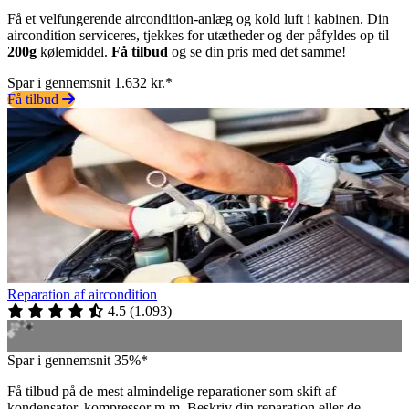
Få et velfungerende aircondition-anlæg og kold luft i kabinen. Din
aircondition serviceres, tjekkes for utætheder og der påfyldes op til
200g
kølemiddel.
Få tilbud
og se din pris med det samme!
Spar i gennemsnit 1.632 kr.*
Få tilbud
Reparation af aircondition
4.5
(
1.093
)
Spar i gennemsnit 35%*
Få tilbud på de mest almindelige reparationer som skift af
kondensator, kompressor m.m. Beskriv din reparation eller de