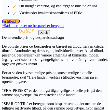
Du undgår ventetid, og kan trygt bestille tid
online
Værksteder kvalitetskontrolleres af FDM
Få tilbud
*Sådan er priser og besparelser beregnet
Luk
De anvendte pris- og besparelsesudsagn
De oplyste priser og besparelser er baseret på tilbud fra værksteder
tilmeldt Autobutler og deres egne, individuelle priser. Antal tilbud,
priser og besparelser kan variere afhængig af bilmærke, model,
årgang, værkstedernes tilgængelighed samt hvornår og hvor i landet,
opgaven ønskes udført.
For at se den laveste mulige pris og største mulige aktuelle
besparelse, skal “Hele landet” vælges i tilbudsoversigten på en
oprettet opgave.
"FRA-PRISER" er den billigst tilgængelige aktuelle pris, på den
samme opgavetype, fra værksteder i hele landet.
"SPAR OP TIL" er beregnet som besparelsen opnået mellem de
billigste og dyreste tilbud, på den samme opgavetype, hvor mindst