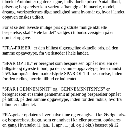
tilmeldt Autobutler og deres egne, individuelle priser. Antal tilbud,
priser og besparelser kan variere afhængig af bilmærke, model,
årgang, værkstedernes tilgængelighed samt hvornår og hvor i landet,
opgaven ønskes udført.
For at se den laveste mulige pris og største mulige aktuelle
besparelse, skal “Hele landet” vælges i tilbudsoversigten på en
oprettet opgave.
"FRA-PRISER" er den billigst tilgængelige aktuelle pris, på den
samme opgavetype, fra værksteder i hele landet.
"SPAR OP TIL" er beregnet som besparelsen opnået mellem de
billigste og dyreste tilbud, på den samme opgavetype, hvor mindst
25% har opnået den markedsførte SPAR OP TIL besparelse, inden
for den radius, hvorfra tilbud er indhentet.
"SPAR I GENNEMSNIT" og "GENNEMSNITSPRIS" er
beregnet som et samlet gennemsnit af priser og besparelser opnået
på tilbud, på den samme opgavetype, inden for den radius, hvorfra
tilbud er indhentet.
FRA-priser opdateres hver halve time og er angivet i kr. Øvrige pris-
og besparelsesudsagn, som er angivet i kr. eller procent, opdateres
en gang i kvartalet (1. jan., 1. apr., 1. jul. og 1 okt.) baseret på 12