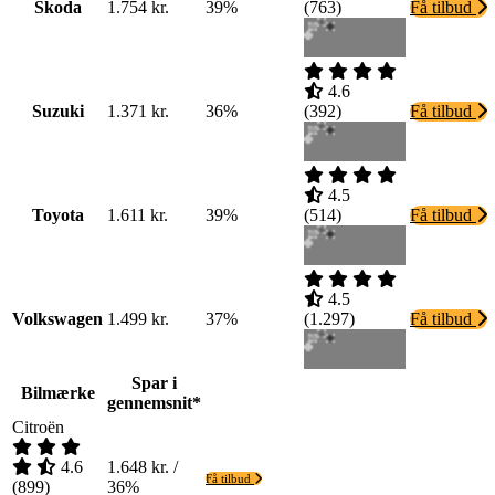
Skoda
1.754 kr.
39%
(
763
)
Få tilbud
4.6
Suzuki
1.371 kr.
36%
(
392
)
Få tilbud
4.5
Toyota
1.611 kr.
39%
(
514
)
Få tilbud
4.5
Volkswagen
1.499 kr.
37%
(
1.297
)
Få tilbud
Spar i
Bilmærke
gennemsnit*
Citroën
4.6
1.648 kr. /
Få tilbud
(
899
)
36%