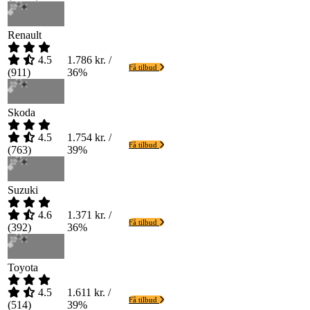
Renault
4.5
1.786 kr. /
Få tilbud
(
911
)
36%
Skoda
4.5
1.754 kr. /
Få tilbud
(
763
)
39%
Suzuki
4.6
1.371 kr. /
Få tilbud
(
392
)
36%
Toyota
4.5
1.611 kr. /
Få tilbud
(
514
)
39%