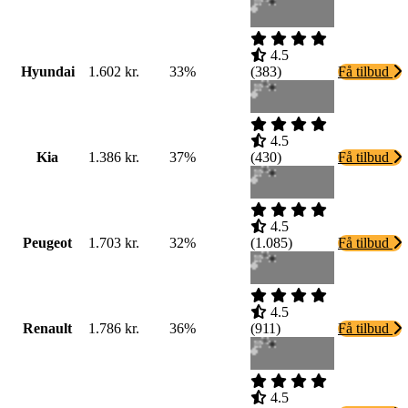
4.5
Hyundai
1.602 kr.
33%
(
383
)
Få tilbud
4.5
Kia
1.386 kr.
37%
(
430
)
Få tilbud
4.5
Peugeot
1.703 kr.
32%
(
1.085
)
Få tilbud
4.5
Renault
1.786 kr.
36%
(
911
)
Få tilbud
4.5