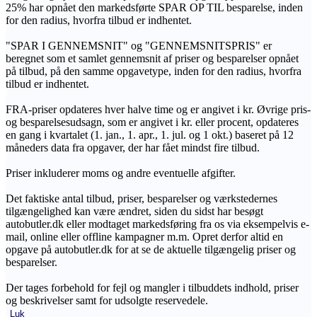
25% har opnået den markedsførte SPAR OP TIL besparelse, inden
for den radius, hvorfra tilbud er indhentet.
"SPAR I GENNEMSNIT" og "GENNEMSNITSPRIS" er
beregnet som et samlet gennemsnit af priser og besparelser opnået
på tilbud, på den samme opgavetype, inden for den radius, hvorfra
tilbud er indhentet.
FRA-priser opdateres hver halve time og er angivet i kr. Øvrige pris-
og besparelsesudsagn, som er angivet i kr. eller procent, opdateres
en gang i kvartalet (1. jan., 1. apr., 1. jul. og 1 okt.) baseret på 12
måneders data fra opgaver, der har fået mindst fire tilbud.
Priser inkluderer moms og andre eventuelle afgifter.
Det faktiske antal tilbud, priser, besparelser og værkstedernes
tilgængelighed kan være ændret, siden du sidst har besøgt
autobutler.dk eller modtaget markedsføring fra os via eksempelvis e-
mail, online eller offline kampagner m.m. Opret derfor altid en
opgave på autobutler.dk for at se de aktuelle tilgængelig priser og
besparelser.
Der tages forbehold for fejl og mangler i tilbuddets indhold, priser
og beskrivelser samt for udsolgte reservedele.
Luk