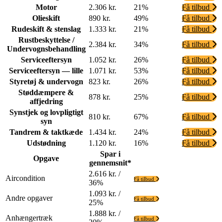
Motor
2.306 kr.
21%
Få tilbud
Olieskift
890 kr.
49%
Få tilbud
Rudeskift & stenslag
1.333 kr.
21%
Få tilbud
Rustbeskyttelse /
2.384 kr.
34%
Få tilbud
Undervognsbehandling
Serviceeftersyn
1.052 kr.
26%
Få tilbud
Serviceeftersyn — lille
1.071 kr.
53%
Få tilbud
Styretøj & undervogn
823 kr.
26%
Få tilbud
Støddæmpere &
878 kr.
25%
Få tilbud
affjedring
Synstjek og lovpligtigt
810 kr.
67%
Få tilbud
syn
Tandrem & taktkæde
1.434 kr.
24%
Få tilbud
Udstødning
1.120 kr.
16%
Få tilbud
Spar i
Opgave
gennemsnit*
2.616 kr. /
Aircondition
Få tilbud
36%
1.093 kr. /
Andre opgaver
Få tilbud
25%
1.888 kr. /
Anhængertræk
Få tilbud