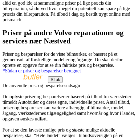
altid en god ide at sammenligne priser på lige præcis din
bilreparation, så du ved hvor meget du potentielt kan spare på lige
præcis din bilreparation. Få tilbud i dag og bestilt trygt online med
prismatch
Priser på andre Volvo reparationer og
services nær Næstved
Priser og besparelser for de viste bilmærker, er baseret på et
gennemsnit af forskellige modeller og årgange. Du skal derfor
oprette en opgave for at se din faktiske pris og besparelse.
*Sådan er priser og besparelser beregnet
Luk
De anvendte pris- og besparelsesudsagn
De oplyste priser og besparelser er baseret på tilbud fra værksteder
tilmeldt Autobutler og deres egne, individuelle priser. Antal tilbud,
priser og besparelser kan variere afhængig af bilmærke, model,
årgang, værkstedernes tilgængelighed samt hvornår og hvor i landet,
opgaven ønskes udført.
For at se den laveste mulige pris og største mulige aktuelle
besparelse, skal “Hele landet” vælges i tilbudsoversigten på en