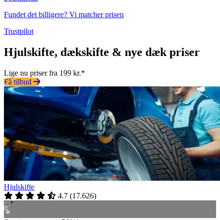
Fundet det billigere? Vi matcher prisen
Trustpilot
Hjulskifte, dækskifte & nye dæk priser
Lige nu priser fra 199 kr.*
Få tilbud
Hjulskifte
4.7
(
17.626
)