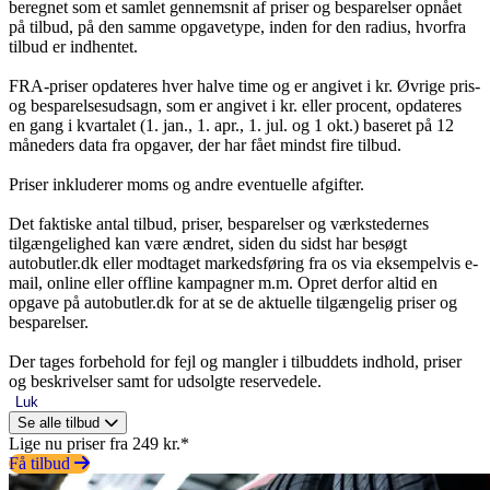
beregnet som et samlet gennemsnit af priser og besparelser opnået
på tilbud, på den samme opgavetype, inden for den radius, hvorfra
tilbud er indhentet.
FRA-priser opdateres hver halve time og er angivet i kr. Øvrige pris-
og besparelsesudsagn, som er angivet i kr. eller procent, opdateres
en gang i kvartalet (1. jan., 1. apr., 1. jul. og 1 okt.) baseret på 12
måneders data fra opgaver, der har fået mindst fire tilbud.
Priser inkluderer moms og andre eventuelle afgifter.
Det faktiske antal tilbud, priser, besparelser og værkstedernes
tilgængelighed kan være ændret, siden du sidst har besøgt
autobutler.dk eller modtaget markedsføring fra os via eksempelvis e-
mail, online eller offline kampagner m.m. Opret derfor altid en
opgave på autobutler.dk for at se de aktuelle tilgængelig priser og
besparelser.
Der tages forbehold for fejl og mangler i tilbuddets indhold, priser
og beskrivelser samt for udsolgte reservedele.
Luk
Se alle tilbud
Lige nu priser fra 249 kr.*
Få tilbud