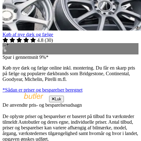
Køb af nye dæk og fælge
4.8
(
30
)
Spar i gennemsnit 9%*
Køb nye dæk og fælge online inkl. montering. Du får en skarp pris
på fælge og populære dækbrands som Bridgestone, Continental,
Goodyear, Michelin, Pirelli m.fl.
*Sådan er priser og besparelser beregnet
Luk
De anvendte pris- og besparelsesudsagn
De oplyste priser og besparelser er baseret på tilbud fra værksteder
tilmeldt Autobutler og deres egne, individuelle priser. Antal tilbud,
priser og besparelser kan variere afhængig af bilmærke, model,
årgang, værkstedernes tilgængelighed samt hvornår og hvor i landet,
opgaven ønskes udført.