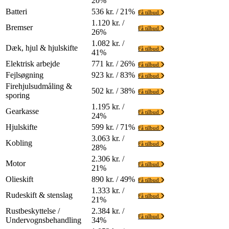
20%
Batteri
536 kr. / 21%
Få tilbud
1.120 kr. /
Bremser
Få tilbud
26%
1.082 kr. /
Dæk, hjul & hjulskifte
Få tilbud
41%
Elektrisk arbejde
771 kr. / 26%
Få tilbud
Fejlsøgning
923 kr. / 83%
Få tilbud
Firehjulsudmåling &
502 kr. / 38%
Få tilbud
sporing
1.195 kr. /
Gearkasse
Få tilbud
24%
Hjulskifte
599 kr. / 71%
Få tilbud
3.063 kr. /
Kobling
Få tilbud
28%
2.306 kr. /
Motor
Få tilbud
21%
Olieskift
890 kr. / 49%
Få tilbud
1.333 kr. /
Rudeskift & stenslag
Få tilbud
21%
Rustbeskyttelse /
2.384 kr. /
Få tilbud
Undervognsbehandling
34%