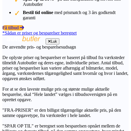
Autobutler
Bestil tid online
med prismatch og 3 års godkendt
garanti
Få tilbud
*Sådan er priser og besparelser beregnet
Luk
De anvendte pris- og besparelsesudsagn
De oplyste priser og besparelser er baseret på tilbud fra værksteder
tilmeldt Autobutler og deres egne, individuelle priser. Antal tilbud,
priser og besparelser kan variere afhængig af bilmærke, model,
årgang, værkstedernes tilgængelighed samt hvornår og hvor i landet,
opgaven ønskes udført.
For at se den laveste mulige pris og største mulige aktuelle
besparelse, skal “Hele landet” vælges i tilbudsoversigten på en
oprettet opgave.
"FRA-PRISER" er den billigst tilgængelige aktuelle pris, på den
samme opgavetype, fra værksteder i hele landet.
"SPAR OP TIL" er beregnet som besparelsen opnået mellem de