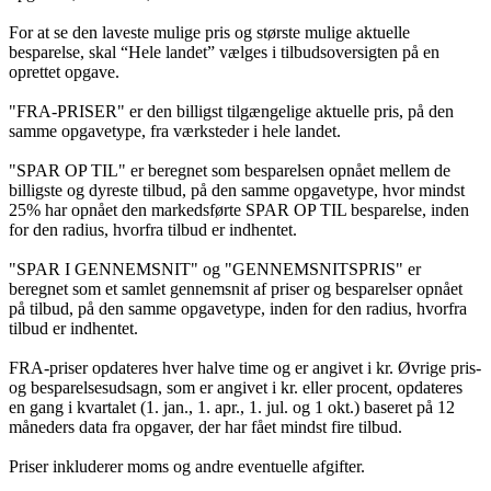
For at se den laveste mulige pris og største mulige aktuelle
besparelse, skal “Hele landet” vælges i tilbudsoversigten på en
oprettet opgave.
"FRA-PRISER" er den billigst tilgængelige aktuelle pris, på den
samme opgavetype, fra værksteder i hele landet.
"SPAR OP TIL" er beregnet som besparelsen opnået mellem de
billigste og dyreste tilbud, på den samme opgavetype, hvor mindst
25% har opnået den markedsførte SPAR OP TIL besparelse, inden
for den radius, hvorfra tilbud er indhentet.
"SPAR I GENNEMSNIT" og "GENNEMSNITSPRIS" er
beregnet som et samlet gennemsnit af priser og besparelser opnået
på tilbud, på den samme opgavetype, inden for den radius, hvorfra
tilbud er indhentet.
FRA-priser opdateres hver halve time og er angivet i kr. Øvrige pris-
og besparelsesudsagn, som er angivet i kr. eller procent, opdateres
en gang i kvartalet (1. jan., 1. apr., 1. jul. og 1 okt.) baseret på 12
måneders data fra opgaver, der har fået mindst fire tilbud.
Priser inkluderer moms og andre eventuelle afgifter.