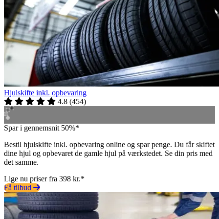
Hjulskifte inkl. opbevaring
4.8
(
454
)
Spar i gennemsnit 50%*
Bestil hjulskifte inkl. opbevaring online og spar penge. Du får skiftet
dine hjul og opbevaret de gamle hjul på værkstedet. Se din pris med
det samme.
Lige nu priser fra 398 kr.*
Få tilbud