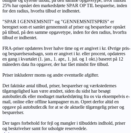
billigste og dyreste tilbud, på den samme opgavetype, hvor mindst
25% har opnået den markedsførte SPAR OP TIL besparelse, inden
for den radius, hvorfra tilbud er indhentet.
"SPAR I GENNEMSNIT" og "GENNEMSNITSPRIS" er
beregnet som et samlet gennemsnit af priser og besparelser opnået
på tilbud, på den samme opgavetype, inden for den radius, hvorfra
tilbud er indhentet.
FRA-priser opdateres hver halve time og er angivet i kr. Øvrige pris-
og besparelsesudsagn, som er angivet i kr. eller procent, opdateres
en gang i kvartalet (1. jan., 1. apr., 1. jul. og 1 okt.) baseret på 12
måneders data fra opgaver, der har fået mindst fire tilbud.
Priser inkluderer moms og andre eventuelle afgifter.
Det faktiske antal tilbud, priser, besparelser og værkstedernes
tilgængelighed kan være ændret, siden du sidst har besøgt
autobutler.dk eller modtaget markedsføring fra os via eksempelvis e-
mail, online eller offline kampagner m.m. Opret derfor altid en
opgave på autobutler.dk for at se de aktuelle tilgængelig priser og
besparelser.
Der tages forbehold for fejl og mangler i tilbuddets indhold, priser
og beskrivelser samt for udsolgte reservedele.