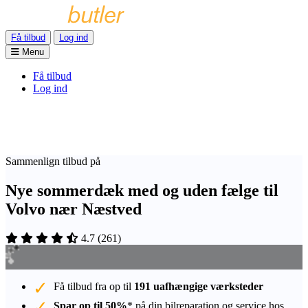
Få tilbud
Log ind
Menu
Få tilbud
Log ind
Sammenlign tilbud på
Nye sommerdæk med og uden fælge til
Volvo nær Næstved
4.7
(
261
)
Få tilbud fra op til
191 uafhængige værksteder
Spar op til 50%
* på din bilreparation og service hos