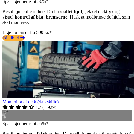
Spar i gennemsnit 56%*
Bestil hjulskifte online. Du får
skiftet hjul
, tjekket dæktryk og
visuel
kontrol af bl.a. bremserne.
Husk at medbringe de hjul, som
skal monteres.
Lige nu priser fra 599 kr.*
Få tilbud
Montering af dæk (dækskifte)
4.7
(
1.929
)
Spar i gennemsnit 55%*
Bestil montering af dæk online. Du medbringer dæk til montering på