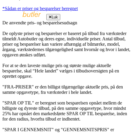
*Sådan er priser og besparelser beregnet
Luk
De anvendte pris- og besparelsesudsagn
De oplyste priser og besparelser er baseret på tilbud fra værksteder
tilmeldt Autobutler og deres egne, individuelle priser. Antal tilbud,
priser og besparelser kan variere afhængig af bilmærke, model,
årgang, værkstedernes tilgængelighed samt hvornår og hvor i landet,
opgaven ønskes udført.
For at se den laveste mulige pris og største mulige aktuelle
besparelse, skal “Hele landet” vælges i tilbudsoversigten på en
oprettet opgave.
"FRA-PRISER" er den billigst tilgængelige aktuelle pris, på den
samme opgavetype, fra værksteder i hele landet.
"SPAR OP TIL" er beregnet som besparelsen opnået mellem de
billigste og dyreste tilbud, på den samme opgavetype, hvor mindst
25% har opnået den markedsførte SPAR OP TIL besparelse, inden
for den radius, hvorfra tilbud er indhentet.
"SPAR I GENNEMSNIT" og "GENNEMSNITSPRIS" er