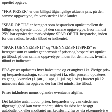
oprettet opgave.
"FRA-PRISER" er den billigst tilgængelige aktuelle pris, på den
samme opgavetype, fra værksteder i hele landet.
"SPAR OP TIL" er beregnet som besparelsen opnået mellem de
billigste og dyreste tilbud, på den samme opgavetype, hvor mindst
25% har opnået den markedsførte SPAR OP TIL besparelse, inden
for den radius, hvorfra tilbud er indhentet.
"SPAR I GENNEMSNIT" og "GENNEMSNITSPRIS" er
beregnet som et samlet gennemsnit af priser og besparelser opnået
på tilbud, på den samme opgavetype, inden for den radius, hvorfra
tilbud er indhentet.
FRA-priser opdateres hver halve time og er angivet i kr. Øvrige pris-
og besparelsesudsagn, som er angivet i kr. eller procent, opdateres
en gang i kvartalet (1. jan., 1. apr., 1. jul. og 1 okt.) baseret på 12
måneders data fra opgaver, der har fået mindst fire tilbud.
Priser inkluderer moms og andre eventuelle afgifter.
Det faktiske antal tilbud, priser, besparelser og værkstedernes
tilgængelighed kan være ændret, siden du sidst har besøgt
autobutler.dk eller modtaget markedsføring fra os via eksempelvis e-