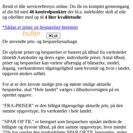
Bestil et lille serviceeftersyn online. Du får en komplet gennemgang
af din bil med
46 kontrolpunkter
der bl.a. indeholder skift af olie
og oliefilter med op til
4 liter kvalitetsolie
.
*Sådan er priser og besparelser beregnet
Luk
De anvendte pris- og besparelsesudsagn
De oplyste priser og besparelser er baseret på tilbud fra værksteder
tilmeldt Autobutler og deres egne, individuelle priser. Antal tilbud,
priser og besparelser kan variere afhængig af bilmærke, model,
årgang, værkstedernes tilgængelighed samt hvornår og hvor i landet,
opgaven ønskes udført.
For at se den laveste mulige pris og største mulige aktuelle
besparelse, skal “Hele landet” vælges i tilbudsoversigten på en
oprettet opgave.
"FRA-PRISER" er den billigst tilgængelige aktuelle pris, på den
samme opgavetype, fra værksteder i hele landet.
"SPAR OP TIL" er beregnet som besparelsen opnået mellem de
billigste og dyreste tilbud, på den samme opgavetype, hvor mindst
25% har opnået den markedsførte SPAR OP TIL besparelse, inden