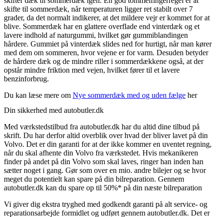
skifter dæk til sommerdæk igen. En god tommelfingerregel er at
skifte til sommerdæk, når temperaturen ligger ret stabilt over 7
grader, da det normalt indikerer, at det mildere vejr er kommet for at
blive. Sommerdæk har en glattere overflade end vinterdæk og et
lavere indhold af naturgummi, hvilket gør gummiblandingen
hårdere. Gummiet på vinterdæk slides ned for hurtigt, når man kører
med dem om sommeren, hvor vejene er for varm. Desuden betyder
de hårdere dæk og de mindre riller i sommerdækkene også, at der
opstår mindre friktion med vejen, hvilket fører til et lavere
benzinforbrug.
Du kan læse mere om
Nye sommerdæk med og uden fælge
her
Din sikkerhed med autobutler.dk
Med værkstedstilbud fra autobutler.dk har du altid dine tilbud på
skrift. Du har derfor altid overblik over hvad der bliver lavet på din
Volvo. Det er din garanti for at der ikke kommer en uventet regning,
når du skal afhente din Volvo fra værkstedet. Hvis mekanikeren
finder på andet på din Volvo som skal laves, ringer han inden han
sætter noget i gang. Gør som over en mio. andre bilejer og se hvor
meget du potentielt kan spare på din bilreparation. Gennem
autobutler.dk kan du spare op til 50%* på din næste bilreparation
Vi giver dig ekstra tryghed med godkendt garanti på alt service- og
reparationsarbejde formidlet og udført gennem autobutler.dk. Det er