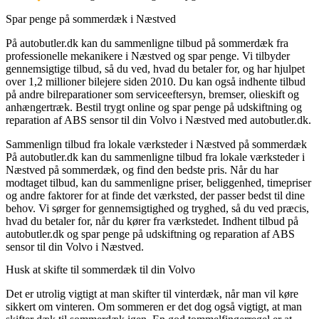
Spar penge på sommerdæk i Næstved
På autobutler.dk kan du sammenligne tilbud på sommerdæk fra
professionelle mekanikere i Næstved og spar penge. Vi tilbyder
gennemsigtige tilbud, så du ved, hvad du betaler for, og har hjulpet
over 1,2 millioner bilejere siden 2010. Du kan også indhente tilbud
på andre bilreparationer som serviceeftersyn, bremser, olieskift og
anhængertræk. Bestil trygt online og spar penge på udskiftning og
reparation af ABS sensor til din Volvo i Næstved med autobutler.dk.
Sammenlign tilbud fra lokale værksteder i Næstved på sommerdæk
På autobutler.dk kan du sammenligne tilbud fra lokale værksteder i
Næstved på sommerdæk, og find den bedste pris. Når du har
modtaget tilbud, kan du sammenligne priser, beliggenhed, timepriser
og andre faktorer for at finde det værksted, der passer bedst til dine
behov. Vi sørger for gennemsigtighed og tryghed, så du ved præcis,
hvad du betaler for, når du kører fra værkstedet. Indhent tilbud på
autobutler.dk og spar penge på udskiftning og reparation af ABS
sensor til din Volvo i Næstved.
Husk at skifte til sommerdæk til din Volvo
Det er utrolig vigtigt at man skifter til vinterdæk, når man vil køre
sikkert om vinteren. Om sommeren er det dog også vigtigt, at man