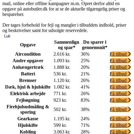
mail, online eller offline kampagner m.m. Opret derfor altid en
opgave på autobutler.dk for at se de aktuelle tilgængelig priser og
besparelser.
Der tages forbehold for fejl og mangler i tilbuddets indhold, priser
og beskrivelser samt for udsolgte reservedele.
Luk
Sammenlign
Du sparer i
Opgave
og spar*
gennemsnit*
Aircondition
2.616 kr.
36%
Få tilbud
Andre opgaver
1.093 kr.
25%
Få tilbud
Anhængertræk
1.888 kr.
20%
Få tilbud
Batteri
536 kr.
21%
Få tilbud
Bremser
1.120 kr.
26%
Få tilbud
Dæk, hjul & hjulskifte
1.082 kr.
41%
Få tilbud
Elektrisk arbejde
771 kr.
26%
Få tilbud
Fejlsøgning
923 kr.
83%
Få tilbud
Firehjulsudmåling &
502 kr.
38%
Få tilbud
sporing
Gearkasse
1.195 kr.
24%
Få tilbud
Hjulskifte
599 kr.
71%
Få tilbud
Kobling
3.063 kr.
28%
Få tilbud