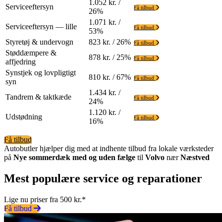
1.052 kr. /
Serviceeftersyn
Få tilbud
26%
1.071 kr. /
Serviceeftersyn — lille
Få tilbud
53%
Styretøj & undervogn
823 kr. / 26%
Få tilbud
Støddæmpere &
878 kr. / 25%
Få tilbud
affjedring
Synstjek og lovpligtigt
810 kr. / 67%
Få tilbud
syn
1.434 kr. /
Tandrem & taktkæde
Få tilbud
24%
1.120 kr. /
Udstødning
Få tilbud
16%
Få tilbud
Autobutler hjælper dig med at indhente tilbud fra lokale værksteder
på
Nye sommerdæk med og uden fælge
til
Volvo
nær
Næstved
Mest populære service og reparationer
Lige nu priser fra 500 kr.*
Få tilbud