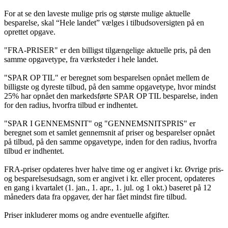
For at se den laveste mulige pris og største mulige aktuelle
besparelse, skal “Hele landet” vælges i tilbudsoversigten på en
oprettet opgave.
"FRA-PRISER" er den billigst tilgængelige aktuelle pris, på den
samme opgavetype, fra værksteder i hele landet.
"SPAR OP TIL" er beregnet som besparelsen opnået mellem de
billigste og dyreste tilbud, på den samme opgavetype, hvor mindst
25% har opnået den markedsførte SPAR OP TIL besparelse, inden
for den radius, hvorfra tilbud er indhentet.
"SPAR I GENNEMSNIT" og "GENNEMSNITSPRIS" er
beregnet som et samlet gennemsnit af priser og besparelser opnået
på tilbud, på den samme opgavetype, inden for den radius, hvorfra
tilbud er indhentet.
FRA-priser opdateres hver halve time og er angivet i kr. Øvrige pris-
og besparelsesudsagn, som er angivet i kr. eller procent, opdateres
en gang i kvartalet (1. jan., 1. apr., 1. jul. og 1 okt.) baseret på 12
måneders data fra opgaver, der har fået mindst fire tilbud.
Priser inkluderer moms og andre eventuelle afgifter.