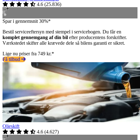
4.6
(
25.836
)
Spar i gennemsnit 30%*
Bestil serviceeftersyn med stempel i servicebogen. Du får en
komplet gennemgang af din bil
efter producentens forskrifter.
Værkstedet skifter alle krævede dele så bilens garanti er sikret.
Lige nu priser fra 749 kr.*
Få tilbud
Olieskift
4.6
(
4.627
)