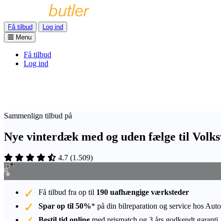
Få tilbud
Log ind
Menu
Få tilbud
Log ind
Sammenlign tilbud på
Nye vinterdæk med og uden fælge til Vol
4.7
(
1.509
)
Få tilbud fra op til
190 uafhængige værksteder
Spar op til 50%
* på din bilreparation og service hos Auto
Bestil tid online
med prismatch og 3 års godkendt garanti