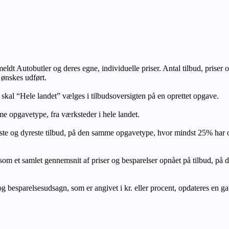
lmeldt Autobutler og deres egne, individuelle priser. Antal tilbud, prise
 ønskes udført.
, skal “Hele landet” vælges i tilbudsoversigten på en oprettet opgave.
e opgavetype, fra værksteder i hele landet.
ste og dyreste tilbud, på den samme opgavetype, hvor mindst 25% har
let gennemsnit af priser og besparelser opnået på tilbud, på den s
 besparelsesudsagn, som er angivet i kr. eller procent, opdateres en gang 