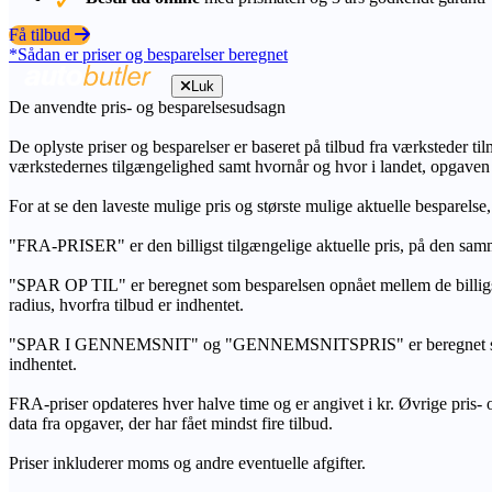
Få tilbud
*Sådan er priser og besparelser beregnet
Luk
De anvendte pris- og besparelsesudsagn
De oplyste priser og besparelser er baseret på tilbud fra værksteder ti
værkstedernes tilgængelighed samt hvornår og hvor i landet, opgaven
For at se den laveste mulige pris og største mulige aktuelle besparelse
"FRA-PRISER" er den billigst tilgængelige aktuelle pris, på den samm
"SPAR OP TIL" er beregnet som besparelsen opnået mellem de billig
radius, hvorfra tilbud er indhentet.
"SPAR I GENNEMSNIT" og "GENNEMSNITSPRIS" er beregnet som et sam
indhentet.
FRA-priser opdateres hver halve time og er angivet i kr. Øvrige pris- og
data fra opgaver, der har fået mindst fire tilbud.
Priser inkluderer moms og andre eventuelle afgifter.