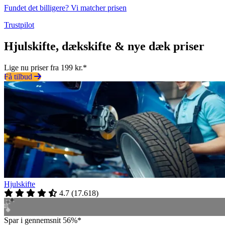
Fundet det billigere? Vi matcher prisen
Trustpilot
Hjulskifte, dækskifte & nye dæk priser
Lige nu priser fra 199 kr.*
Få tilbud
Hjulskifte
4.7
(
17.618
)
Spar i gennemsnit 56%*