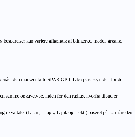
r og besparelser kan variere afhængig af bilmærke, model, årgang,
 opnået den markedsførte SPAR OP TIL besparelse, inden for den
amme opgavetype, inden for den radius, hvorfra tilbud er
i kvartalet (1. jan., 1. apr., 1. jul. og 1 okt.) baseret på 12 måneders