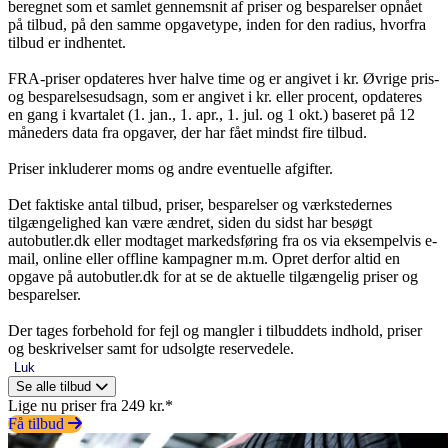
beregnet som et samlet gennemsnit af priser og besparelser opnået
på tilbud, på den samme opgavetype, inden for den radius, hvorfra
tilbud er indhentet.
FRA-priser opdateres hver halve time og er angivet i kr. Øvrige pris-
og besparelsesudsagn, som er angivet i kr. eller procent, opdateres
en gang i kvartalet (1. jan., 1. apr., 1. jul. og 1 okt.) baseret på 12
måneders data fra opgaver, der har fået mindst fire tilbud.
Priser inkluderer moms og andre eventuelle afgifter.
Det faktiske antal tilbud, priser, besparelser og værkstedernes
tilgængelighed kan være ændret, siden du sidst har besøgt
autobutler.dk eller modtaget markedsføring fra os via eksempelvis e-
mail, online eller offline kampagner m.m. Opret derfor altid en
opgave på autobutler.dk for at se de aktuelle tilgængelig priser og
besparelser.
Der tages forbehold for fejl og mangler i tilbuddets indhold, priser
og beskrivelser samt for udsolgte reservedele.
Luk
Se alle tilbud
Lige nu priser fra 249 kr.*
Få tilbud