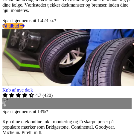
dine fælge. Værkstedet tjekker dækmønster og bremser, inden dine
hjul monteres.
Spar i gennemsnit 1.423 kr.*
Få tilbud
Køb af nye dæk
4.7
(
420
)
Spar i gennemsnit 13%*
Køb dine dæk online inkl. montering og få skarpe priser på
populære mærker som Bridgestone, Continental, Goodyear,
Michelin, Pirelli m.fl.