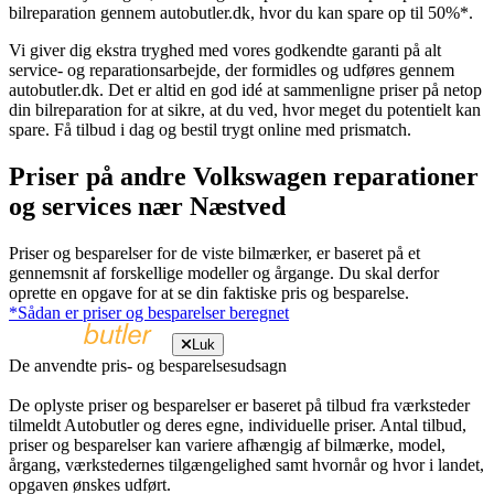
bilreparation gennem autobutler.dk, hvor du kan spare op til 50%*.
Vi giver dig ekstra tryghed med vores godkendte garanti på alt
service- og reparationsarbejde, der formidles og udføres gennem
autobutler.dk. Det er altid en god idé at sammenligne priser på netop
din bilreparation for at sikre, at du ved, hvor meget du potentielt kan
spare. Få tilbud i dag og bestil trygt online med prismatch.
Priser på andre Volkswagen reparationer
og services nær Næstved
Priser og besparelser for de viste bilmærker, er baseret på et
gennemsnit af forskellige modeller og årgange. Du skal derfor
oprette en opgave for at se din faktiske pris og besparelse.
*Sådan er priser og besparelser beregnet
Luk
De anvendte pris- og besparelsesudsagn
De oplyste priser og besparelser er baseret på tilbud fra værksteder
tilmeldt Autobutler og deres egne, individuelle priser. Antal tilbud,
priser og besparelser kan variere afhængig af bilmærke, model,
årgang, værkstedernes tilgængelighed samt hvornår og hvor i landet,
opgaven ønskes udført.