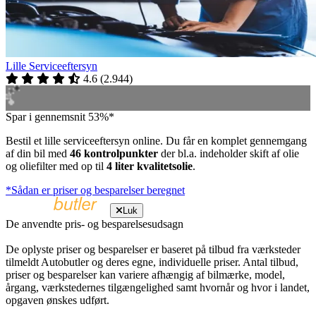
Lille Serviceeftersyn
4.6
(
2.944
)
Spar i gennemsnit 53%*
Bestil et lille serviceeftersyn online. Du får en komplet gennemgang
af din bil med
46 kontrolpunkter
der bl.a. indeholder skift af olie
og oliefilter med op til
4 liter kvalitetsolie
.
*Sådan er priser og besparelser beregnet
Luk
De anvendte pris- og besparelsesudsagn
De oplyste priser og besparelser er baseret på tilbud fra værksteder
tilmeldt Autobutler og deres egne, individuelle priser. Antal tilbud,
priser og besparelser kan variere afhængig af bilmærke, model,
årgang, værkstedernes tilgængelighed samt hvornår og hvor i landet,
opgaven ønskes udført.