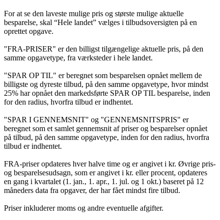
For at se den laveste mulige pris og største mulige aktuelle
besparelse, skal “Hele landet” vælges i tilbudsoversigten på en
oprettet opgave.
"FRA-PRISER" er den billigst tilgængelige aktuelle pris, på den
samme opgavetype, fra værksteder i hele landet.
"SPAR OP TIL" er beregnet som besparelsen opnået mellem de
billigste og dyreste tilbud, på den samme opgavetype, hvor mindst
25% har opnået den markedsførte SPAR OP TIL besparelse, inden
for den radius, hvorfra tilbud er indhentet.
"SPAR I GENNEMSNIT" og "GENNEMSNITSPRIS" er
beregnet som et samlet gennemsnit af priser og besparelser opnået
på tilbud, på den samme opgavetype, inden for den radius, hvorfra
tilbud er indhentet.
FRA-priser opdateres hver halve time og er angivet i kr. Øvrige pris-
og besparelsesudsagn, som er angivet i kr. eller procent, opdateres
en gang i kvartalet (1. jan., 1. apr., 1. jul. og 1 okt.) baseret på 12
måneders data fra opgaver, der har fået mindst fire tilbud.
Priser inkluderer moms og andre eventuelle afgifter.