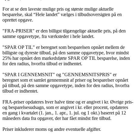
For at se den laveste mulige pris og største mulige aktuelle
besparelse, skal “Hele landet” vælges i tilbudsoversigten på en
oprettet opgave.
"FRA-PRISER" er den billigst tilgængelige aktuelle pris, på den
samme opgavetype, fra værksteder i hele landet.
"SPAR OP TIL" er beregnet som besparelsen opnået mellem de
billigste og dyreste tilbud, på den samme opgavetype, hvor mindst
25% har opnået den markedsførte SPAR OP TIL besparelse, inden
for den radius, hvorfra tilbud er indhentet.
"SPAR I GENNEMSNIT" og "GENNEMSNITSPRIS" er
beregnet som et samlet gennemsnit af priser og besparelser opnået
på tilbud, på den samme opgavetype, inden for den radius, hvorfra
tilbud er indhentet.
FRA-priser opdateres hver halve time og er angivet i kr. Øvrige pris-
og besparelsesudsagn, som er angivet i kr. eller procent, opdateres
en gang i kvartalet (1. jan., 1. apr., 1. jul. og 1 okt.) baseret på 12
måneders data fra opgaver, der har fået mindst fire tilbud.
Priser inkluderer moms og andre eventuelle afgifter.