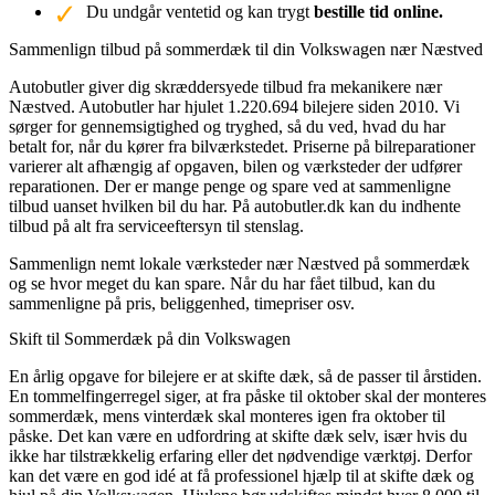
Du undgår ventetid og kan trygt
bestille tid online.
Sammenlign tilbud på sommerdæk til din Volkswagen nær Næstved
Autobutler giver dig skræddersyede tilbud fra mekanikere nær
Næstved. Autobutler har hjulet 1.220.694 bilejere siden 2010. Vi
sørger for gennemsigtighed og tryghed, så du ved, hvad du har
betalt for, når du kører fra bilværkstedet. Priserne på bilreparationer
varierer alt afhængig af opgaven, bilen og værksteder der udfører
reparationen. Der er mange penge og spare ved at sammenligne
tilbud uanset hvilken bil du har. På autobutler.dk kan du indhente
tilbud på alt fra serviceeftersyn til stenslag.
Sammenlign nemt lokale værksteder nær Næstved på sommerdæk
og se hvor meget du kan spare. Når du har fået tilbud, kan du
sammenligne på pris, beliggenhed, timepriser osv.
Skift til Sommerdæk på din Volkswagen
En årlig opgave for bilejere er at skifte dæk, så de passer til årstiden.
En tommelfingerregel siger, at fra påske til oktober skal der monteres
sommerdæk, mens vinterdæk skal monteres igen fra oktober til
påske. Det kan være en udfordring at skifte dæk selv, især hvis du
ikke har tilstrækkelig erfaring eller det nødvendige værktøj. Derfor
kan det være en god idé at få professionel hjælp til at skifte dæk og