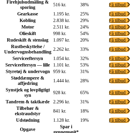
Firehjulsudmåling &
516 kr.
38%
Få tilbud
sporing
Gearkasse
1.195 kr.
25%
Få tilbud
Kobling
2.838 kr.
29%
Få tilbud
Motor
2.511 kr.
24%
Få tilbud
Olieskift
998 kr.
54%
Få tilbud
Rudeskift & stenslag
1.097 kr.
20%
Få tilbud
Rustbeskyttelse /
2.262 kr.
33%
Få tilbud
Undervognsbehandling
Serviceeftersyn
1.054 kr.
32%
Få tilbud
Serviceeftersyn — lille
1.101 kr.
53%
Få tilbud
Styretøj & undervogn
959 kr.
31%
Få tilbud
Støddæmpere &
1.444 kr.
28%
Få tilbud
affjedring
Synstjek og lovpligtigt
928 kr.
65%
Få tilbud
syn
Tandrem & taktkæde
2.296 kr.
31%
Få tilbud
Tilbehør &
841 kr.
18%
Få tilbud
ekstraudstyr
Udstødning
1.128 kr.
19%
Få tilbud
Spar i
Opgave
gennemsnit*