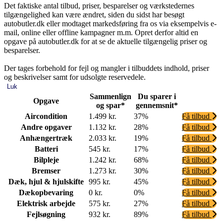
Det faktiske antal tilbud, priser, besparelser og værkstedernes
tilgængelighed kan være ændret, siden du sidst har besøgt
autobutler.dk eller modtaget markedsføring fra os via eksempelvis e-
mail, online eller offline kampagner m.m. Opret derfor altid en
opgave på autobutler.dk for at se de aktuelle tilgængelig priser og
besparelser.
Der tages forbehold for fejl og mangler i tilbuddets indhold, priser
og beskrivelser samt for udsolgte reservedele.
Luk
Sammenlign
Du sparer i
Opgave
og spar*
gennemsnit*
Aircondition
1.499 kr.
37%
Få tilbud
Andre opgaver
1.132 kr.
28%
Få tilbud
Anhængertræk
2.033 kr.
19%
Få tilbud
Batteri
545 kr.
17%
Få tilbud
Bilpleje
1.242 kr.
68%
Få tilbud
Bremser
1.273 kr.
30%
Få tilbud
Dæk, hjul & hjulskifte
995 kr.
45%
Få tilbud
Dækopbevaring
0 kr.
0%
Få tilbud
Elektrisk arbejde
575 kr.
27%
Få tilbud
Fejlsøgning
932 kr.
89%
Få tilbud