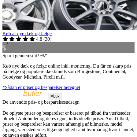
Køb af nye dæk og fælge
4.8
(
30
)
Spar i gennemsnit 9%*
Køb nye dæk og fælge online inkl. montering. Du får en skarp pris
på fælge og populære dækbrands som Bridgestone, Continental,
Goodyear, Michelin, Pirelli m.fl.
*Sådan er priser og besparelser beregnet
Luk
De anvendte pris- og besparelsesudsagn
De oplyste priser og besparelser er baseret på tilbud fra værksteder
tilmeldt Autobutler og deres egne, individuelle priser. Antal tilbud,
priser og besparelser kan variere afhængig af bilmærke, model,
årgang, værkstedernes tilgængelighed samt hvornår og hvor i landet,
opgaven ønskes udført.