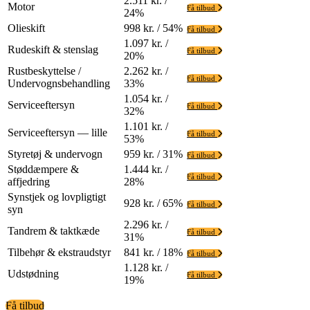
2.511 kr. /
Motor
Få tilbud
24%
Olieskift
998 kr. / 54%
Få tilbud
1.097 kr. /
Rudeskift & stenslag
Få tilbud
20%
Rustbeskyttelse /
2.262 kr. /
Få tilbud
Undervognsbehandling
33%
1.054 kr. /
Serviceeftersyn
Få tilbud
32%
1.101 kr. /
Serviceeftersyn — lille
Få tilbud
53%
Styretøj & undervogn
959 kr. / 31%
Få tilbud
Støddæmpere &
1.444 kr. /
Få tilbud
affjedring
28%
Synstjek og lovpligtigt
928 kr. / 65%
Få tilbud
syn
2.296 kr. /
Tandrem & taktkæde
Få tilbud
31%
Tilbehør & ekstraudstyr
841 kr. / 18%
Få tilbud
1.128 kr. /
Udstødning
Få tilbud
19%
Få tilbud