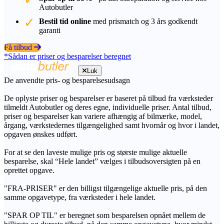
Autobutler
Bestil tid online
med prismatch og 3 års godkendt
garanti
Få tilbud
*Sådan er priser og besparelser beregnet
Luk
De anvendte pris- og besparelsesudsagn
De oplyste priser og besparelser er baseret på tilbud fra værksteder
tilmeldt Autobutler og deres egne, individuelle priser. Antal tilbud,
priser og besparelser kan variere afhængig af bilmærke, model,
årgang, værkstedernes tilgængelighed samt hvornår og hvor i landet,
opgaven ønskes udført.
For at se den laveste mulige pris og største mulige aktuelle
besparelse, skal “Hele landet” vælges i tilbudsoversigten på en
oprettet opgave.
"FRA-PRISER" er den billigst tilgængelige aktuelle pris, på den
samme opgavetype, fra værksteder i hele landet.
"SPAR OP TIL" er beregnet som besparelsen opnået mellem de