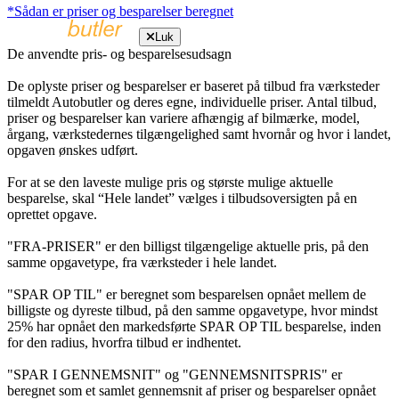
*Sådan er priser og besparelser beregnet
Luk
De anvendte pris- og besparelsesudsagn
De oplyste priser og besparelser er baseret på tilbud fra værksteder
tilmeldt Autobutler og deres egne, individuelle priser. Antal tilbud,
priser og besparelser kan variere afhængig af bilmærke, model,
årgang, værkstedernes tilgængelighed samt hvornår og hvor i landet,
opgaven ønskes udført.
For at se den laveste mulige pris og største mulige aktuelle
besparelse, skal “Hele landet” vælges i tilbudsoversigten på en
oprettet opgave.
"FRA-PRISER" er den billigst tilgængelige aktuelle pris, på den
samme opgavetype, fra værksteder i hele landet.
"SPAR OP TIL" er beregnet som besparelsen opnået mellem de
billigste og dyreste tilbud, på den samme opgavetype, hvor mindst
25% har opnået den markedsførte SPAR OP TIL besparelse, inden
for den radius, hvorfra tilbud er indhentet.
"SPAR I GENNEMSNIT" og "GENNEMSNITSPRIS" er
beregnet som et samlet gennemsnit af priser og besparelser opnået