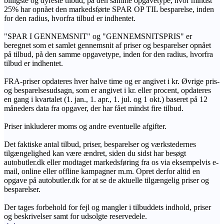
billigste og dyreste tilbud, på den samme opgavetype, hvor mindst
25% har opnået den markedsførte SPAR OP TIL besparelse, inden
for den radius, hvorfra tilbud er indhentet.
"SPAR I GENNEMSNIT" og "GENNEMSNITSPRIS" er
beregnet som et samlet gennemsnit af priser og besparelser opnået
på tilbud, på den samme opgavetype, inden for den radius, hvorfra
tilbud er indhentet.
FRA-priser opdateres hver halve time og er angivet i kr. Øvrige pris-
og besparelsesudsagn, som er angivet i kr. eller procent, opdateres
en gang i kvartalet (1. jan., 1. apr., 1. jul. og 1 okt.) baseret på 12
måneders data fra opgaver, der har fået mindst fire tilbud.
Priser inkluderer moms og andre eventuelle afgifter.
Det faktiske antal tilbud, priser, besparelser og værkstedernes
tilgængelighed kan være ændret, siden du sidst har besøgt
autobutler.dk eller modtaget markedsføring fra os via eksempelvis e-
mail, online eller offline kampagner m.m. Opret derfor altid en
opgave på autobutler.dk for at se de aktuelle tilgængelig priser og
besparelser.
Der tages forbehold for fejl og mangler i tilbuddets indhold, priser
og beskrivelser samt for udsolgte reservedele.