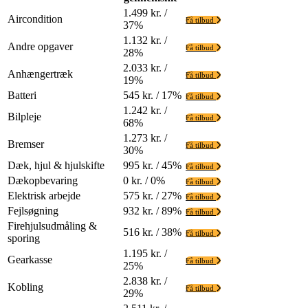
1.499 kr. /
Aircondition
Få tilbud
37%
1.132 kr. /
Andre opgaver
Få tilbud
28%
2.033 kr. /
Anhængertræk
Få tilbud
19%
Batteri
545 kr. / 17%
Få tilbud
1.242 kr. /
Bilpleje
Få tilbud
68%
1.273 kr. /
Bremser
Få tilbud
30%
Dæk, hjul & hjulskifte
995 kr. / 45%
Få tilbud
Dækopbevaring
0 kr. / 0%
Få tilbud
Elektrisk arbejde
575 kr. / 27%
Få tilbud
Fejlsøgning
932 kr. / 89%
Få tilbud
Firehjulsudmåling &
516 kr. / 38%
Få tilbud
sporing
1.195 kr. /
Gearkasse
Få tilbud
25%
2.838 kr. /
Kobling
Få tilbud
29%