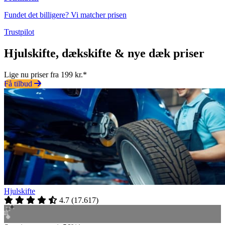
Fundet det billigere? Vi matcher prisen
Trustpilot
Hjulskifte, dækskifte & nye dæk priser
Lige nu priser fra 199 kr.*
Få tilbud
Hjulskifte
4.7
(
17.617
)