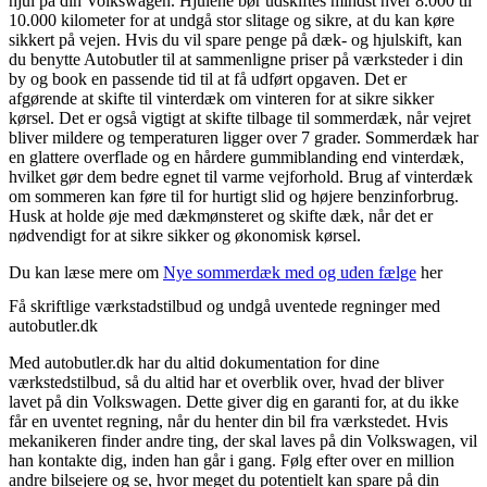
hjul på din Volkswagen. Hjulene bør udskiftes mindst hver 8.000 til
10.000 kilometer for at undgå stor slitage og sikre, at du kan køre
sikkert på vejen. Hvis du vil spare penge på dæk- og hjulskift, kan
du benytte Autobutler til at sammenligne priser på værksteder i din
by og book en passende tid til at få udført opgaven. Det er
afgørende at skifte til vinterdæk om vinteren for at sikre sikker
kørsel. Det er også vigtigt at skifte tilbage til sommerdæk, når vejret
bliver mildere og temperaturen ligger over 7 grader. Sommerdæk har
en glattere overflade og en hårdere gummiblanding end vinterdæk,
hvilket gør dem bedre egnet til varme vejforhold. Brug af vinterdæk
om sommeren kan føre til for hurtigt slid og højere benzinforbrug.
Husk at holde øje med dækmønsteret og skifte dæk, når det er
nødvendigt for at sikre sikker og økonomisk kørsel.
Du kan læse mere om
Nye sommerdæk med og uden fælge
her
Få skriftlige værkstadstilbud og undgå uventede regninger med
autobutler.dk
Med autobutler.dk har du altid dokumentation for dine
værkstedstilbud, så du altid har et overblik over, hvad der bliver
lavet på din Volkswagen. Dette giver dig en garanti for, at du ikke
får en uventet regning, når du henter din bil fra værkstedet. Hvis
mekanikeren finder andre ting, der skal laves på din Volkswagen, vil
han kontakte dig, inden han går i gang. Følg efter over en million
andre bilsejere og se, hvor meget du potentielt kan spare på din