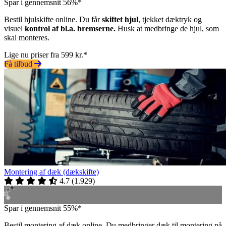
Spar i gennemsnit 56%*
Bestil hjulskifte online. Du får
skiftet hjul
, tjekket dæktryk og
visuel
kontrol af bl.a. bremserne.
Husk at medbringe de hjul, som
skal monteres.
Lige nu priser fra 599 kr.*
Få tilbud
Montering af dæk (dækskifte)
4.7
(
1.929
)
Spar i gennemsnit 55%*
Bestil montering af dæk online. Du medbringer dæk til montering på