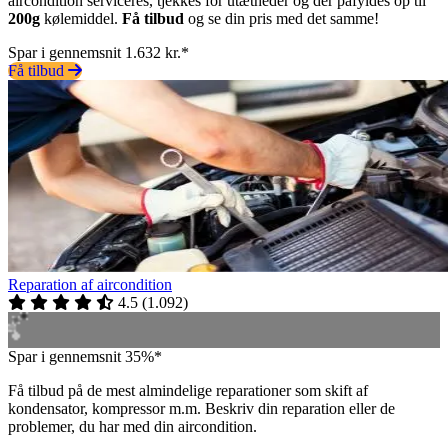
aircondition serviceres, tjekkes for utætheder og der påfyldes op til
200g
kølemiddel.
Få tilbud
og se din pris med det samme!
Spar i gennemsnit 1.632 kr.*
Få tilbud
Reparation af aircondition
4.5
(
1.092
)
Spar i gennemsnit 35%*
Få tilbud på de mest almindelige reparationer som skift af
kondensator, kompressor m.m. Beskriv din reparation eller de
problemer, du har med din aircondition.