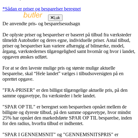
*Sådan er priser og besparelser beregnet
Luk
De anvendte pris- og besparelsesudsagn
De oplyste priser og besparelser er baseret på tilbud fra værksteder
tilmeldt Autobutler og deres egne, individuelle priser. Antal tilbud,
priser og besparelser kan variere afhængig af bilmærke, model,
årgang, værkstedernes tilgængelighed samt hvornår og hvor i landet,
opgaven ønskes udført.
For at se den laveste mulige pris og største mulige aktuelle
besparelse, skal “Hele landet” vælges i tilbudsoversigten på en
oprettet opgave.
"FRA-PRISER" er den billigst tilgængelige aktuelle pris, på den
samme opgavetype, fra værksteder i hele landet.
"SPAR OP TIL" er beregnet som besparelsen opnået mellem de
billigste og dyreste tilbud, på den samme opgavetype, hvor mindst
25% har opnået den markedsførte SPAR OP TIL besparelse, inden
for den radius, hvorfra tilbud er indhentet.
"SPAR I GENNEMSNIT" og "GENNEMSNITSPRIS" er