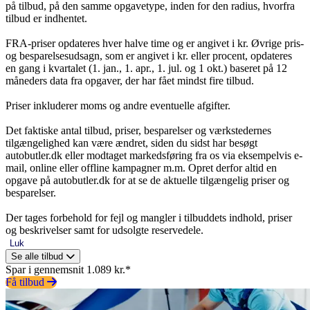
på tilbud, på den samme opgavetype, inden for den radius, hvorfra
tilbud er indhentet.
FRA-priser opdateres hver halve time og er angivet i kr. Øvrige pris-
og besparelsesudsagn, som er angivet i kr. eller procent, opdateres
en gang i kvartalet (1. jan., 1. apr., 1. jul. og 1 okt.) baseret på 12
måneders data fra opgaver, der har fået mindst fire tilbud.
Priser inkluderer moms og andre eventuelle afgifter.
Det faktiske antal tilbud, priser, besparelser og værkstedernes
tilgængelighed kan være ændret, siden du sidst har besøgt
autobutler.dk eller modtaget markedsføring fra os via eksempelvis e-
mail, online eller offline kampagner m.m. Opret derfor altid en
opgave på autobutler.dk for at se de aktuelle tilgængelig priser og
besparelser.
Der tages forbehold for fejl og mangler i tilbuddets indhold, priser
og beskrivelser samt for udsolgte reservedele.
Luk
Se alle tilbud
Spar i gennemsnit 1.089 kr.*
Få tilbud