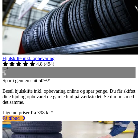
Hjulskifte inkl. opbevaring
4.8
(
454
)
Spar i gennemsnit 50%*
Bestil hjulskifte inkl. opbevaring online og spar penge. Du får skiftet
dine hjul og opbevaret de gamle hjul på værkstedet. Se din pris med
det samme.
Lige nu priser fra 398 kr.*
Få tilbud