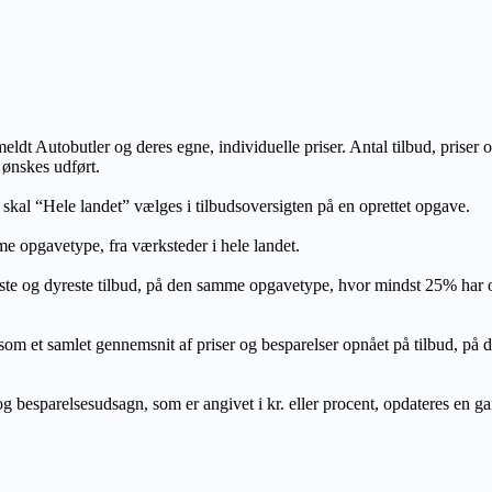
lmeldt Autobutler og deres egne, individuelle priser. Antal tilbud, prise
 ønskes udført.
, skal “Hele landet” vælges i tilbudsoversigten på en oprettet opgave.
e opgavetype, fra værksteder i hele landet.
ste og dyreste tilbud, på den samme opgavetype, hvor mindst 25% har
let gennemsnit af priser og besparelser opnået på tilbud, på den s
 besparelsesudsagn, som er angivet i kr. eller procent, opdateres en gang 