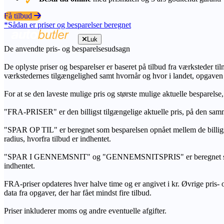
Få tilbud
*Sådan er priser og besparelser beregnet
Luk
De anvendte pris- og besparelsesudsagn
De oplyste priser og besparelser er baseret på tilbud fra værksteder ti
værkstedernes tilgængelighed samt hvornår og hvor i landet, opgaven
For at se den laveste mulige pris og største mulige aktuelle besparelse
"FRA-PRISER" er den billigst tilgængelige aktuelle pris, på den samm
"SPAR OP TIL" er beregnet som besparelsen opnået mellem de billig
radius, hvorfra tilbud er indhentet.
"SPAR I GENNEMSNIT" og "GENNEMSNITSPRIS" er beregnet som et sam
indhentet.
FRA-priser opdateres hver halve time og er angivet i kr. Øvrige pris- og
data fra opgaver, der har fået mindst fire tilbud.
Priser inkluderer moms og andre eventuelle afgifter.