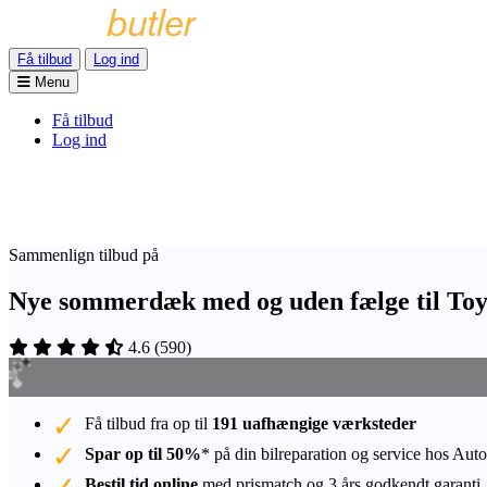
Få tilbud
Log ind
Menu
Få tilbud
Log ind
Sammenlign tilbud på
Nye sommerdæk med og uden fælge til To
4.6
(
590
)
Få tilbud fra op til
191 uafhængige værksteder
Spar op til 50%
* på din bilreparation og service hos Auto
Bestil tid online
med prismatch og 3 års godkendt garanti