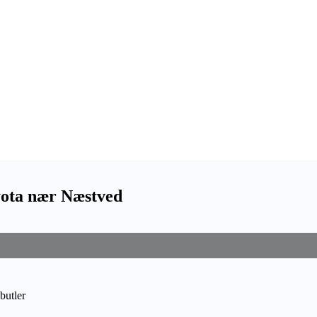
yota nær Næstved
butler