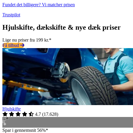
Fundet det billigere? Vi matcher prisen
Trustpilot
Hjulskifte, dækskifte & nye dæk priser
Lige nu priser fra 199 kr.*
Få tilbud
Hjulskifte
4.7
(
17.628
)
Spar i gennemsnit 56%*