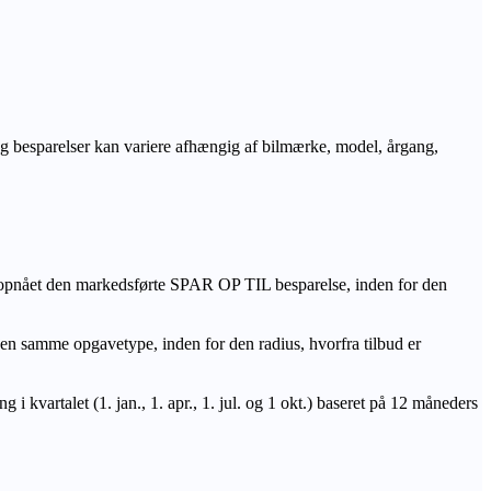
r og besparelser kan variere afhængig af bilmærke, model, årgang,
 opnået den markedsførte SPAR OP TIL besparelse, inden for den
amme opgavetype, inden for den radius, hvorfra tilbud er
i kvartalet (1. jan., 1. apr., 1. jul. og 1 okt.) baseret på 12 måneders