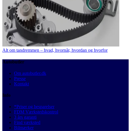
Alt om tandremmen – hvad, hvornår, hvordan og hvorfor
Autobutler
Om autobutler.dk
Presse
Kontakt
Info
*Priser og besparelser
FDM Værkstedskontrol
3 års garanti
Find værksted
Bilmærker