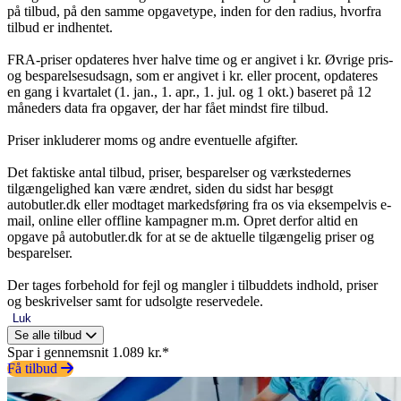
på tilbud, på den samme opgavetype, inden for den radius, hvorfra
tilbud er indhentet.
FRA-priser opdateres hver halve time og er angivet i kr. Øvrige pris-
og besparelsesudsagn, som er angivet i kr. eller procent, opdateres
en gang i kvartalet (1. jan., 1. apr., 1. jul. og 1 okt.) baseret på 12
måneders data fra opgaver, der har fået mindst fire tilbud.
Priser inkluderer moms og andre eventuelle afgifter.
Det faktiske antal tilbud, priser, besparelser og værkstedernes
tilgængelighed kan være ændret, siden du sidst har besøgt
autobutler.dk eller modtaget markedsføring fra os via eksempelvis e-
mail, online eller offline kampagner m.m. Opret derfor altid en
opgave på autobutler.dk for at se de aktuelle tilgængelig priser og
besparelser.
Der tages forbehold for fejl og mangler i tilbuddets indhold, priser
og beskrivelser samt for udsolgte reservedele.
Luk
Se alle tilbud
Spar i gennemsnit 1.089 kr.*
Få tilbud