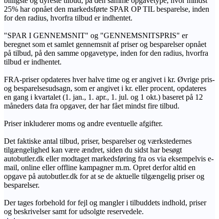
billigste og dyreste tilbud, på den samme opgavetype, hvor mindst
25% har opnået den markedsførte SPAR OP TIL besparelse, inden
for den radius, hvorfra tilbud er indhentet.
"SPAR I GENNEMSNIT" og "GENNEMSNITSPRIS" er
beregnet som et samlet gennemsnit af priser og besparelser opnået
på tilbud, på den samme opgavetype, inden for den radius, hvorfra
tilbud er indhentet.
FRA-priser opdateres hver halve time og er angivet i kr. Øvrige pris-
og besparelsesudsagn, som er angivet i kr. eller procent, opdateres
en gang i kvartalet (1. jan., 1. apr., 1. jul. og 1 okt.) baseret på 12
måneders data fra opgaver, der har fået mindst fire tilbud.
Priser inkluderer moms og andre eventuelle afgifter.
Det faktiske antal tilbud, priser, besparelser og værkstedernes
tilgængelighed kan være ændret, siden du sidst har besøgt
autobutler.dk eller modtaget markedsføring fra os via eksempelvis e-
mail, online eller offline kampagner m.m. Opret derfor altid en
opgave på autobutler.dk for at se de aktuelle tilgængelig priser og
besparelser.
Der tages forbehold for fejl og mangler i tilbuddets indhold, priser
og beskrivelser samt for udsolgte reservedele.