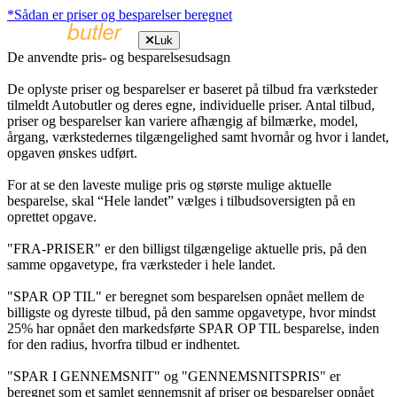
*Sådan er priser og besparelser beregnet
Luk
De anvendte pris- og besparelsesudsagn
De oplyste priser og besparelser er baseret på tilbud fra værksteder
tilmeldt Autobutler og deres egne, individuelle priser. Antal tilbud,
priser og besparelser kan variere afhængig af bilmærke, model,
årgang, værkstedernes tilgængelighed samt hvornår og hvor i landet,
opgaven ønskes udført.
For at se den laveste mulige pris og største mulige aktuelle
besparelse, skal “Hele landet” vælges i tilbudsoversigten på en
oprettet opgave.
"FRA-PRISER" er den billigst tilgængelige aktuelle pris, på den
samme opgavetype, fra værksteder i hele landet.
"SPAR OP TIL" er beregnet som besparelsen opnået mellem de
billigste og dyreste tilbud, på den samme opgavetype, hvor mindst
25% har opnået den markedsførte SPAR OP TIL besparelse, inden
for den radius, hvorfra tilbud er indhentet.
"SPAR I GENNEMSNIT" og "GENNEMSNITSPRIS" er
beregnet som et samlet gennemsnit af priser og besparelser opnået