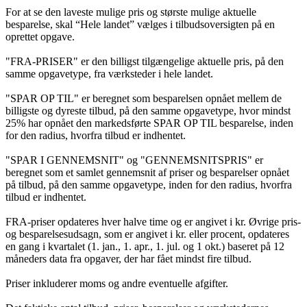
For at se den laveste mulige pris og største mulige aktuelle
besparelse, skal “Hele landet” vælges i tilbudsoversigten på en
oprettet opgave.
"FRA-PRISER" er den billigst tilgængelige aktuelle pris, på den
samme opgavetype, fra værksteder i hele landet.
"SPAR OP TIL" er beregnet som besparelsen opnået mellem de
billigste og dyreste tilbud, på den samme opgavetype, hvor mindst
25% har opnået den markedsførte SPAR OP TIL besparelse, inden
for den radius, hvorfra tilbud er indhentet.
"SPAR I GENNEMSNIT" og "GENNEMSNITSPRIS" er
beregnet som et samlet gennemsnit af priser og besparelser opnået
på tilbud, på den samme opgavetype, inden for den radius, hvorfra
tilbud er indhentet.
FRA-priser opdateres hver halve time og er angivet i kr. Øvrige pris-
og besparelsesudsagn, som er angivet i kr. eller procent, opdateres
en gang i kvartalet (1. jan., 1. apr., 1. jul. og 1 okt.) baseret på 12
måneders data fra opgaver, der har fået mindst fire tilbud.
Priser inkluderer moms og andre eventuelle afgifter.