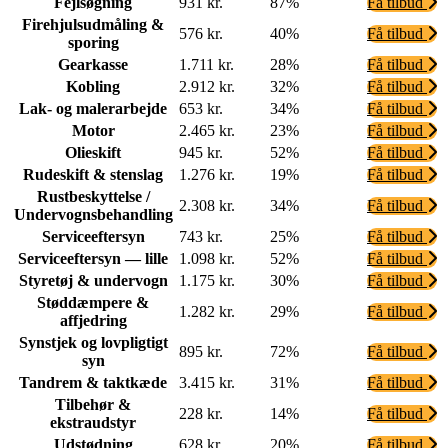
Fejlsøgning
931 kr.
87%
Få tilbud
Firehjulsudmåling &
576 kr.
40%
Få tilbud
sporing
Gearkasse
1.711 kr.
28%
Få tilbud
Kobling
2.912 kr.
32%
Få tilbud
Lak- og malerarbejde
653 kr.
34%
Få tilbud
Motor
2.465 kr.
23%
Få tilbud
Olieskift
945 kr.
52%
Få tilbud
Rudeskift & stenslag
1.276 kr.
19%
Få tilbud
Rustbeskyttelse /
2.308 kr.
34%
Få tilbud
Undervognsbehandling
Serviceeftersyn
743 kr.
25%
Få tilbud
Serviceeftersyn — lille
1.098 kr.
52%
Få tilbud
Styretøj & undervogn
1.175 kr.
30%
Få tilbud
Støddæmpere &
1.282 kr.
29%
Få tilbud
affjedring
Synstjek og lovpligtigt
895 kr.
72%
Få tilbud
syn
Tandrem & taktkæde
3.415 kr.
31%
Få tilbud
Tilbehør &
228 kr.
14%
Få tilbud
ekstraudstyr
Udstødning
628 kr.
20%
Få tilbud