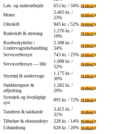
Lak- og malerarbejde
653 kr. / 34%
Få tilbud
2.465 kr. /
Motor
Få tilbud
23%
Olieskift
945 kr. / 52%
Få tilbud
1.276 kr. /
Rudeskift & stenslag
Få tilbud
19%
Rustbeskyttelse /
2.308 kr. /
Få tilbud
Undervognsbehandling
34%
Serviceeftersyn
743 kr. / 25%
Få tilbud
1.098 kr. /
Serviceeftersyn — lille
Få tilbud
52%
1.175 kr. /
Styretøj & undervogn
Få tilbud
30%
Støddæmpere &
1.282 kr. /
Få tilbud
affjedring
29%
Synstjek og lovpligtigt
895 kr. / 72%
Få tilbud
syn
3.415 kr. /
Tandrem & taktkæde
Få tilbud
31%
Tilbehør & ekstraudstyr
228 kr. / 14%
Få tilbud
Udstødning
628 kr. / 20%
Få tilbud