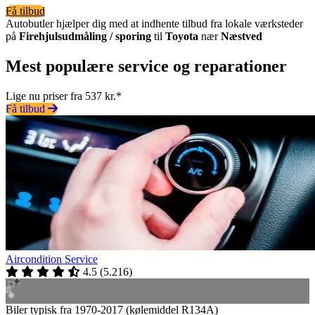
Få tilbud
Autobutler hjælper dig med at indhente tilbud fra lokale værksteder
på
Firehjulsudmåling / sporing
til
Toyota
nær
Næstved
Mest populære service og reparationer
Lige nu priser fra 537 kr.*
Få tilbud
Aircondition Service
4.5
(
5.216
)
Biler typisk fra 1970-2017 (kølemiddel R134A)