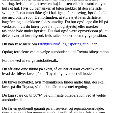
sporing, hvis du er kørt over en høj kantsten eller har ramt et dybt
hul i et hul. Hvis du bemærker, at bilen trækker til den ene side,
svinger eller at rattet ikke går i hak igen efter et sving, bør du holde
øje med bilens spor. Det forhindrer, at styretøjet føles dårligere
bagefter, og at dækkene slides unødigt. Du bør også tage din bil på
værksted, hvis du hører lyde fra hjul og styretøj eller mærker
raslende lyde under kørslen. Du skal også være opmærksom på, at
det er svært at køre ligeud, hvis rattet ikke er i den rigtige position.
Du kan læse mere om
Firehjulsudmåling / sporing af bil
her
Opdag fordelene ved at vælge autobutler.dk til Toyota bilreparation
Fordele ved at vælge autobutler.dk:
Du får altid dine tilbud på skrift, så du har et klart overblik over,
hvad der bliver lavet på din Toyota og hvad det vil koste.
Du bliver kontaktet, hvis mekanikeren finder andre ting, der skal
laves på din Toyota, så du ikke får en uventet regning.
Du kan spare op til 50%* på din næste bilreparation ved at vælge
autobutler.dk.
Du får en godkendt garanti på alt service- og reparationsarbejde,
formidlet og udført gennem autobutler.dk, så du kan føle dig tryg