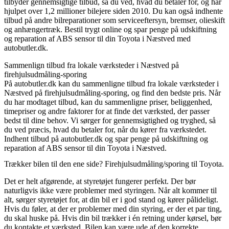
tilbyder gennemsigtige tilbud, så du ved, hvad du betaler for, og har
hjulpet over 1,2 millioner bilejere siden 2010. Du kan også indhente
tilbud på andre bilreparationer som serviceeftersyn, bremser, olieskift
og anhængertræk. Bestil trygt online og spar penge på udskiftning
og reparation af ABS sensor til din Toyota i Næstved med
autobutler.dk.
Sammenlign tilbud fra lokale værksteder i Næstved på
firehjulsudmåling-sporing
På autobutler.dk kan du sammenligne tilbud fra lokale værksteder i
Næstved på firehjulsudmåling-sporing, og find den bedste pris. Når
du har modtaget tilbud, kan du sammenligne priser, beliggenhed,
timepriser og andre faktorer for at finde det værksted, der passer
bedst til dine behov. Vi sørger for gennemsigtighed og tryghed, så
du ved præcis, hvad du betaler for, når du kører fra værkstedet.
Indhent tilbud på autobutler.dk og spar penge på udskiftning og
reparation af ABS sensor til din Toyota i Næstved.
Trækker bilen til den ene side? Firehjulsudmåling/sporing til Toyota.
Det er helt afgørende, at styretøjet fungerer perfekt. Der bør
naturligvis ikke være problemer med styringen. Når alt kommer til
alt, sørger styretøjet for, at din bil er i god stand og kører pålideligt.
Hvis du føler, at der er problemer med din styring, er der et par ting,
du skal huske på. Hvis din bil trækker i én retning under kørsel, bør
du kontakte et værksted. Bilen kan være ude af den korrekte