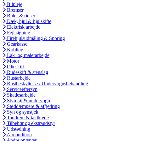
Bilpleje
Bremser
Buler & ridser
Dæk, hjul & hjulskifte
Elektrisk arbejde
Fejlsøgning
Firehjulsudmåling & Sporing
Gearkasse
Kobling
Lak- og malerarbejde
Motor
Olieskift
Rudeskift & stenslag
Rustarbejde
Rustbeskyttelse / Undervognsbehandling
Serviceeftersyn
Skadesarbejde
Styretøj & undervogn
Støddæmpere & affjedring
Syn og synstjek
Tandrem & taktkæde
Tilbehør og ekstraudstyr
Udstødning
Aircondition
Andre opgaver