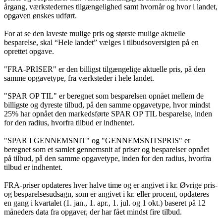
årgang, værkstedernes tilgængelighed samt hvornår og hvor i landet,
opgaven ønskes udført.
For at se den laveste mulige pris og største mulige aktuelle
besparelse, skal “Hele landet” vælges i tilbudsoversigten på en
oprettet opgave.
"FRA-PRISER" er den billigst tilgængelige aktuelle pris, på den
samme opgavetype, fra værksteder i hele landet.
"SPAR OP TIL" er beregnet som besparelsen opnået mellem de
billigste og dyreste tilbud, på den samme opgavetype, hvor mindst
25% har opnået den markedsførte SPAR OP TIL besparelse, inden
for den radius, hvorfra tilbud er indhentet.
"SPAR I GENNEMSNIT" og "GENNEMSNITSPRIS" er
beregnet som et samlet gennemsnit af priser og besparelser opnået
på tilbud, på den samme opgavetype, inden for den radius, hvorfra
tilbud er indhentet.
FRA-priser opdateres hver halve time og er angivet i kr. Øvrige pris-
og besparelsesudsagn, som er angivet i kr. eller procent, opdateres
en gang i kvartalet (1. jan., 1. apr., 1. jul. og 1 okt.) baseret på 12
måneders data fra opgaver, der har fået mindst fire tilbud.