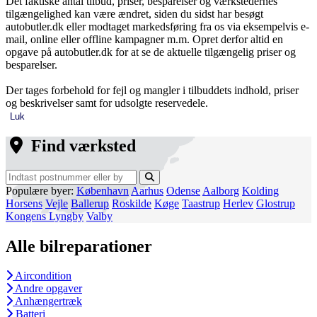
Det faktiske antal tilbud, priser, besparelser og værkstedernes
tilgængelighed kan være ændret, siden du sidst har besøgt
autobutler.dk eller modtaget markedsføring fra os via eksempelvis e-
mail, online eller offline kampagner m.m. Opret derfor altid en
opgave på autobutler.dk for at se de aktuelle tilgængelig priser og
besparelser.
Der tages forbehold for fejl og mangler i tilbuddets indhold, priser
og beskrivelser samt for udsolgte reservedele.
Luk
Find værksted
Populære byer:
København
Aarhus
Odense
Aalborg
Kolding
Horsens
Vejle
Ballerup
Roskilde
Køge
Taastrup
Herlev
Glostrup
Kongens Lyngby
Valby
Alle bilreparationer
Aircondition
Andre opgaver
Anhængertræk
Batteri