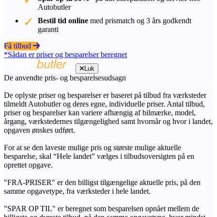
Autobutler
Bestil tid online
med prismatch og 3 års godkendt
garanti
Få tilbud
*Sådan er priser og besparelser beregnet
Luk
De anvendte pris- og besparelsesudsagn
De oplyste priser og besparelser er baseret på tilbud fra værksteder
tilmeldt Autobutler og deres egne, individuelle priser. Antal tilbud,
priser og besparelser kan variere afhængig af bilmærke, model,
årgang, værkstedernes tilgængelighed samt hvornår og hvor i landet,
opgaven ønskes udført.
For at se den laveste mulige pris og største mulige aktuelle
besparelse, skal “Hele landet” vælges i tilbudsoversigten på en
oprettet opgave.
"FRA-PRISER" er den billigst tilgængelige aktuelle pris, på den
samme opgavetype, fra værksteder i hele landet.
"SPAR OP TIL" er beregnet som besparelsen opnået mellem de