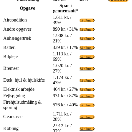
Spar i
Opgave
gennemsnit*
1.611 kr. /
Aircondition
Få tilbud
39%
Andre opgaver
890 kr. / 31%
Få tilbud
1.908 kr. /
Anhængertræk
Få tilbud
21%
Batteri
339 kr. / 17%
Få tilbud
1.113 kr. /
Bilpleje
Få tilbud
69%
1.020 kr. /
Bremser
Få tilbud
27%
1.174 kr. /
Dæk, hjul & hjulskifte
Få tilbud
43%
Elektrisk arbejde
464 kr. / 27%
Få tilbud
Fejlsøgning
931 kr. / 87%
Få tilbud
Firehjulsudmåling &
576 kr. / 40%
Få tilbud
sporing
1.711 kr. /
Gearkasse
Få tilbud
28%
2.912 kr. /
Kobling
Få tilbud
32%