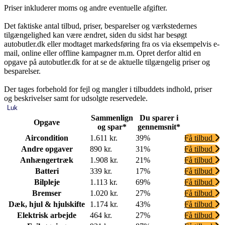
Priser inkluderer moms og andre eventuelle afgifter.
Det faktiske antal tilbud, priser, besparelser og værkstedernes
tilgængelighed kan være ændret, siden du sidst har besøgt
autobutler.dk eller modtaget markedsføring fra os via eksempelvis e-
mail, online eller offline kampagner m.m. Opret derfor altid en
opgave på autobutler.dk for at se de aktuelle tilgængelig priser og
besparelser.
Der tages forbehold for fejl og mangler i tilbuddets indhold, priser
og beskrivelser samt for udsolgte reservedele.
Luk
Sammenlign
Du sparer i
Opgave
og spar*
gennemsnit*
Aircondition
1.611 kr.
39%
Få tilbud
Andre opgaver
890 kr.
31%
Få tilbud
Anhængertræk
1.908 kr.
21%
Få tilbud
Batteri
339 kr.
17%
Få tilbud
Bilpleje
1.113 kr.
69%
Få tilbud
Bremser
1.020 kr.
27%
Få tilbud
Dæk, hjul & hjulskifte
1.174 kr.
43%
Få tilbud
Elektrisk arbejde
464 kr.
27%
Få tilbud