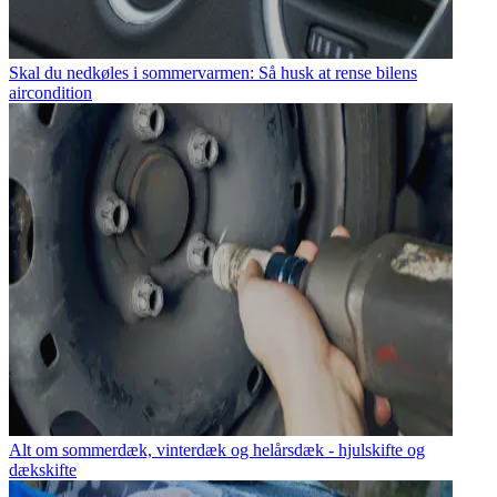
Skal du nedkøles i sommervarmen: Så husk at rense bilens
aircondition
Alt om sommerdæk, vinterdæk og helårsdæk - hjulskifte og
dækskifte