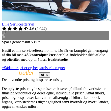
Lille Serviceeftersyn
4.6
(
2.944
)
Spar i gennemsnit 53%*
Bestil et lille serviceeftersyn online. Du får en komplet gennemgang
af din bil med
46 kontrolpunkter
der bl.a. indeholder skift af olie
og oliefilter med op til
4 liter kvalitetsolie
.
*Sådan er priser og besparelser beregnet
Luk
De anvendte pris- og besparelsesudsagn
De oplyste priser og besparelser er baseret på tilbud fra værksteder
tilmeldt Autobutler og deres egne, individuelle priser. Antal tilbud,
priser og besparelser kan variere afhængig af bilmærke, model,
årgang, værkstedernes tilgængelighed samt hvornår og hvor i landet,
opgaven ønskes udført.