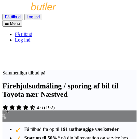
Få tilbud
Log ind
Menu
Få tilbud
Log ind
Sammenlign tilbud på
Firehjulsudmåling / sporing af bil til
Toyota nær Næstved
4.6
(
192
)
Få tilbud fra op til
191 uafhængige værksteder
Spar op til 50%
* på din bilreparation og service hos