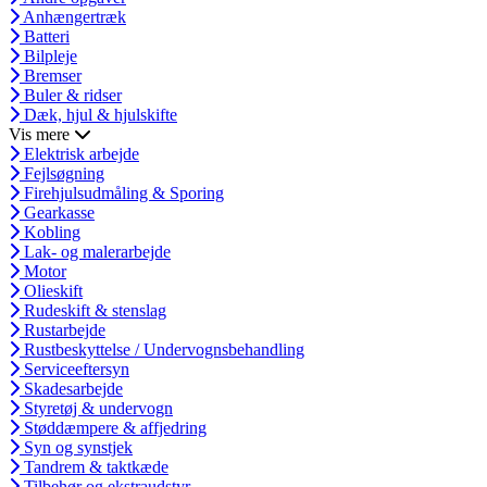
Anhængertræk
Batteri
Bilpleje
Bremser
Buler & ridser
Dæk, hjul & hjulskifte
Vis mere
Elektrisk arbejde
Fejlsøgning
Firehjulsudmåling & Sporing
Gearkasse
Kobling
Lak- og malerarbejde
Motor
Olieskift
Rudeskift & stenslag
Rustarbejde
Rustbeskyttelse / Undervognsbehandling
Serviceeftersyn
Skadesarbejde
Styretøj & undervogn
Støddæmpere & affjedring
Syn og synstjek
Tandrem & taktkæde
Tilbehør og ekstraudstyr