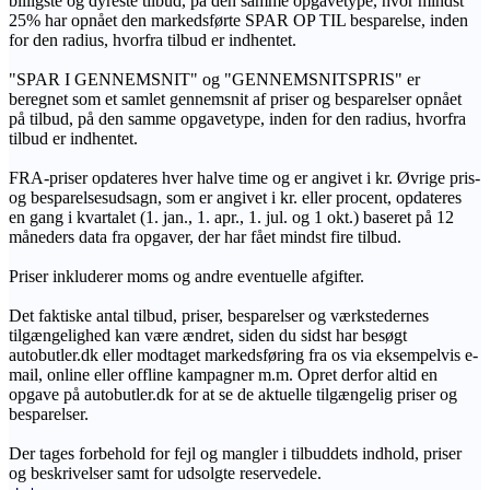
billigste og dyreste tilbud, på den samme opgavetype, hvor mindst
25% har opnået den markedsførte SPAR OP TIL besparelse, inden
for den radius, hvorfra tilbud er indhentet.
"SPAR I GENNEMSNIT" og "GENNEMSNITSPRIS" er
beregnet som et samlet gennemsnit af priser og besparelser opnået
på tilbud, på den samme opgavetype, inden for den radius, hvorfra
tilbud er indhentet.
FRA-priser opdateres hver halve time og er angivet i kr. Øvrige pris-
og besparelsesudsagn, som er angivet i kr. eller procent, opdateres
en gang i kvartalet (1. jan., 1. apr., 1. jul. og 1 okt.) baseret på 12
måneders data fra opgaver, der har fået mindst fire tilbud.
Priser inkluderer moms og andre eventuelle afgifter.
Det faktiske antal tilbud, priser, besparelser og værkstedernes
tilgængelighed kan være ændret, siden du sidst har besøgt
autobutler.dk eller modtaget markedsføring fra os via eksempelvis e-
mail, online eller offline kampagner m.m. Opret derfor altid en
opgave på autobutler.dk for at se de aktuelle tilgængelig priser og
besparelser.
Der tages forbehold for fejl og mangler i tilbuddets indhold, priser
og beskrivelser samt for udsolgte reservedele.