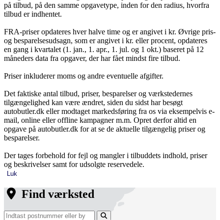
på tilbud, på den samme opgavetype, inden for den radius, hvorfra
tilbud er indhentet.
FRA-priser opdateres hver halve time og er angivet i kr. Øvrige pris-
og besparelsesudsagn, som er angivet i kr. eller procent, opdateres
en gang i kvartalet (1. jan., 1. apr., 1. jul. og 1 okt.) baseret på 12
måneders data fra opgaver, der har fået mindst fire tilbud.
Priser inkluderer moms og andre eventuelle afgifter.
Det faktiske antal tilbud, priser, besparelser og værkstedernes
tilgængelighed kan være ændret, siden du sidst har besøgt
autobutler.dk eller modtaget markedsføring fra os via eksempelvis e-
mail, online eller offline kampagner m.m. Opret derfor altid en
opgave på autobutler.dk for at se de aktuelle tilgængelig priser og
besparelser.
Der tages forbehold for fejl og mangler i tilbuddets indhold, priser
og beskrivelser samt for udsolgte reservedele.
Luk
Find værksted