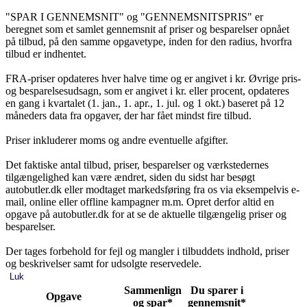
"SPAR I GENNEMSNIT" og "GENNEMSNITSPRIS" er
beregnet som et samlet gennemsnit af priser og besparelser opnået
på tilbud, på den samme opgavetype, inden for den radius, hvorfra
tilbud er indhentet.
FRA-priser opdateres hver halve time og er angivet i kr. Øvrige pris-
og besparelsesudsagn, som er angivet i kr. eller procent, opdateres
en gang i kvartalet (1. jan., 1. apr., 1. jul. og 1 okt.) baseret på 12
måneders data fra opgaver, der har fået mindst fire tilbud.
Priser inkluderer moms og andre eventuelle afgifter.
Det faktiske antal tilbud, priser, besparelser og værkstedernes
tilgængelighed kan være ændret, siden du sidst har besøgt
autobutler.dk eller modtaget markedsføring fra os via eksempelvis e-
mail, online eller offline kampagner m.m. Opret derfor altid en
opgave på autobutler.dk for at se de aktuelle tilgængelig priser og
besparelser.
Der tages forbehold for fejl og mangler i tilbuddets indhold, priser
og beskrivelser samt for udsolgte reservedele.
Luk
Sammenlign
Du sparer i
Opgave
og spar*
gennemsnit*