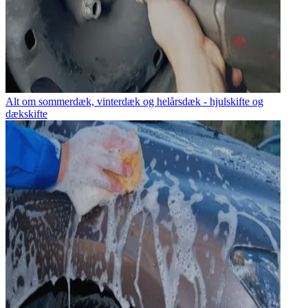
Alt om sommerdæk, vinterdæk og helårsdæk - hjulskifte og
dækskifte