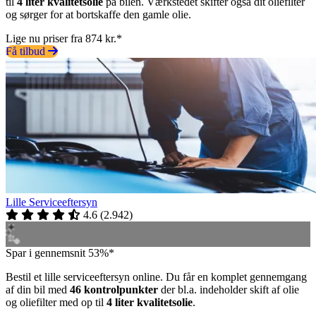
til
4 liter kvalitetsolie
på bilen. Værkstedet skifter også dit oliefilter
og sørger for at bortskaffe den gamle olie.
Lige nu priser fra 874 kr.*
Få tilbud
Lille Serviceeftersyn
4.6
(
2.942
)
Spar i gennemsnit 53%*
Bestil et lille serviceeftersyn online. Du får en komplet gennemgang
af din bil med
46 kontrolpunkter
der bl.a. indeholder skift af olie
og oliefilter med op til
4 liter kvalitetsolie
.