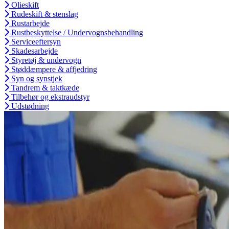
Olieskift
Rudeskift & stenslag
Rustarbejde
Rustbeskyttelse / Undervognsbehandling
Serviceeftersyn
Skadesarbejde
Styretøj & undervogn
Støddæmpere & affjedring
Syn og synstjek
Tandrem & taktkæde
Tilbehør og ekstraudstyr
Udstødning