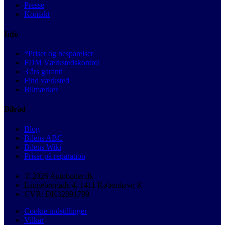
Presse
Kontakt
Info
*Priser og besparelser
FDM Værkstedskontrol
3 års garanti
Find værksted
Bilmærker
Bilråd
Blog
Bilens ABC
Bilens Wiki
Priser på reparation
© 2026 Autobutler.dk
Langebrogade 4, 1411 København K
CVR: DK32891799
Cookie-indstillinger
Vilkår