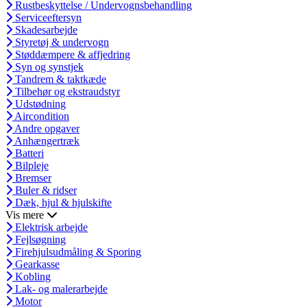
Rustbeskyttelse / Undervognsbehandling
Serviceeftersyn
Skadesarbejde
Styretøj & undervogn
Støddæmpere & affjedring
Syn og synstjek
Tandrem & taktkæde
Tilbehør og ekstraudstyr
Udstødning
Aircondition
Andre opgaver
Anhængertræk
Batteri
Bilpleje
Bremser
Buler & ridser
Dæk, hjul & hjulskifte
Vis mere
Elektrisk arbejde
Fejlsøgning
Firehjulsudmåling & Sporing
Gearkasse
Kobling
Lak- og malerarbejde
Motor