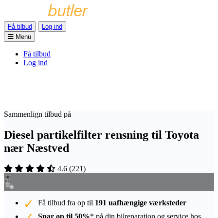
Få tilbud
Log ind
Menu
Få tilbud
Log ind
Sammenlign tilbud på
Diesel partikelfilter rensning til Toyota
nær Næstved
4.6
(
221
)
Få tilbud fra op til
191 uafhængige værksteder
Spar op til 50%
* på din bilreparation og service hos