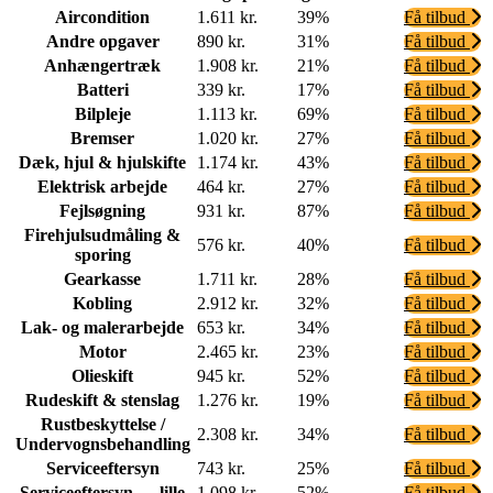
Aircondition
1.611 kr.
39%
Få tilbud
Andre opgaver
890 kr.
31%
Få tilbud
Anhængertræk
1.908 kr.
21%
Få tilbud
Batteri
339 kr.
17%
Få tilbud
Bilpleje
1.113 kr.
69%
Få tilbud
Bremser
1.020 kr.
27%
Få tilbud
Dæk, hjul & hjulskifte
1.174 kr.
43%
Få tilbud
Elektrisk arbejde
464 kr.
27%
Få tilbud
Fejlsøgning
931 kr.
87%
Få tilbud
Firehjulsudmåling &
576 kr.
40%
Få tilbud
sporing
Gearkasse
1.711 kr.
28%
Få tilbud
Kobling
2.912 kr.
32%
Få tilbud
Lak- og malerarbejde
653 kr.
34%
Få tilbud
Motor
2.465 kr.
23%
Få tilbud
Olieskift
945 kr.
52%
Få tilbud
Rudeskift & stenslag
1.276 kr.
19%
Få tilbud
Rustbeskyttelse /
2.308 kr.
34%
Få tilbud
Undervognsbehandling
Serviceeftersyn
743 kr.
25%
Få tilbud
Serviceeftersyn — lille
1.098 kr.
52%
Få tilbud