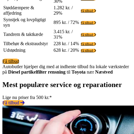
30%
Støddæmpere &
1.282 kr. /
Få tilbud
affjedring
29%
Synstjek og lovpligtigt
895 kr. / 72%
Få tilbud
syn
3.415 kr. /
Tandrem & taktkæde
Få tilbud
31%
Tilbehør & ekstraudstyr
228 kr. / 14%
Få tilbud
Udstødning
628 kr. / 20%
Få tilbud
Få tilbud
Autobutler hjælper dig med at indhente tilbud fra lokale værksteder
på
Diesel partikelfilter rensning
til
Toyota
nær
Næstved
Mest populære service og reparationer
Lige nu priser fra 500 kr.*
Få tilbud