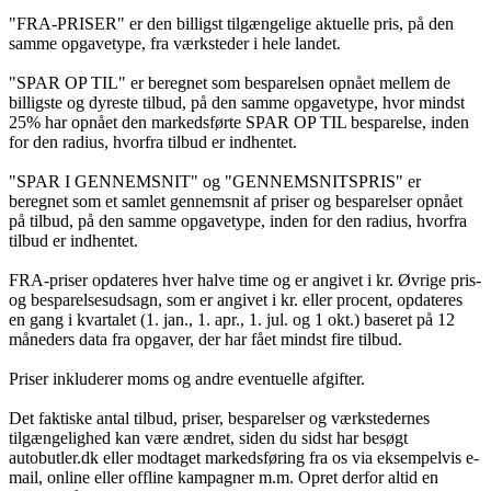
"FRA-PRISER" er den billigst tilgængelige aktuelle pris, på den
samme opgavetype, fra værksteder i hele landet.
"SPAR OP TIL" er beregnet som besparelsen opnået mellem de
billigste og dyreste tilbud, på den samme opgavetype, hvor mindst
25% har opnået den markedsførte SPAR OP TIL besparelse, inden
for den radius, hvorfra tilbud er indhentet.
"SPAR I GENNEMSNIT" og "GENNEMSNITSPRIS" er
beregnet som et samlet gennemsnit af priser og besparelser opnået
på tilbud, på den samme opgavetype, inden for den radius, hvorfra
tilbud er indhentet.
FRA-priser opdateres hver halve time og er angivet i kr. Øvrige pris-
og besparelsesudsagn, som er angivet i kr. eller procent, opdateres
en gang i kvartalet (1. jan., 1. apr., 1. jul. og 1 okt.) baseret på 12
måneders data fra opgaver, der har fået mindst fire tilbud.
Priser inkluderer moms og andre eventuelle afgifter.
Det faktiske antal tilbud, priser, besparelser og værkstedernes
tilgængelighed kan være ændret, siden du sidst har besøgt
autobutler.dk eller modtaget markedsføring fra os via eksempelvis e-
mail, online eller offline kampagner m.m. Opret derfor altid en