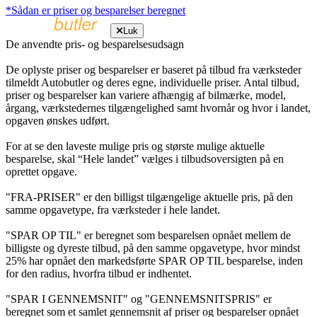
*Sådan er priser og besparelser beregnet
Luk
De anvendte pris- og besparelsesudsagn
De oplyste priser og besparelser er baseret på tilbud fra værksteder
tilmeldt Autobutler og deres egne, individuelle priser. Antal tilbud,
priser og besparelser kan variere afhængig af bilmærke, model,
årgang, værkstedernes tilgængelighed samt hvornår og hvor i landet,
opgaven ønskes udført.
For at se den laveste mulige pris og største mulige aktuelle
besparelse, skal “Hele landet” vælges i tilbudsoversigten på en
oprettet opgave.
"FRA-PRISER" er den billigst tilgængelige aktuelle pris, på den
samme opgavetype, fra værksteder i hele landet.
"SPAR OP TIL" er beregnet som besparelsen opnået mellem de
billigste og dyreste tilbud, på den samme opgavetype, hvor mindst
25% har opnået den markedsførte SPAR OP TIL besparelse, inden
for den radius, hvorfra tilbud er indhentet.
"SPAR I GENNEMSNIT" og "GENNEMSNITSPRIS" er
beregnet som et samlet gennemsnit af priser og besparelser opnået