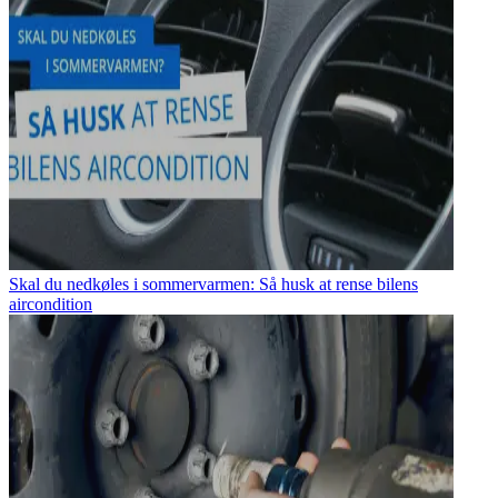
Skal du nedkøles i sommervarmen: Så husk at rense bilens
aircondition