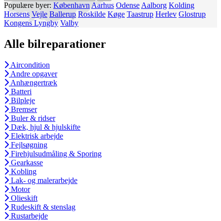
Populære byer:
København
Aarhus
Odense
Aalborg
Kolding
Horsens
Vejle
Ballerup
Roskilde
Køge
Taastrup
Herlev
Glostrup
Kongens Lyngby
Valby
Alle bilreparationer
Aircondition
Andre opgaver
Anhængertræk
Batteri
Bilpleje
Bremser
Buler & ridser
Dæk, hjul & hjulskifte
Elektrisk arbejde
Fejlsøgning
Firehjulsudmåling & Sporing
Gearkasse
Kobling
Lak- og malerarbejde
Motor
Olieskift
Rudeskift & stenslag
Rustarbejde