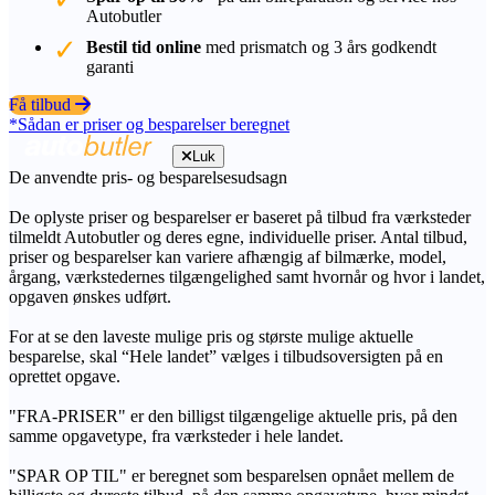
Autobutler
Bestil tid online
med prismatch og 3 års godkendt
garanti
Få tilbud
*Sådan er priser og besparelser beregnet
Luk
De anvendte pris- og besparelsesudsagn
De oplyste priser og besparelser er baseret på tilbud fra værksteder
tilmeldt Autobutler og deres egne, individuelle priser. Antal tilbud,
priser og besparelser kan variere afhængig af bilmærke, model,
årgang, værkstedernes tilgængelighed samt hvornår og hvor i landet,
opgaven ønskes udført.
For at se den laveste mulige pris og største mulige aktuelle
besparelse, skal “Hele landet” vælges i tilbudsoversigten på en
oprettet opgave.
"FRA-PRISER" er den billigst tilgængelige aktuelle pris, på den
samme opgavetype, fra værksteder i hele landet.
"SPAR OP TIL" er beregnet som besparelsen opnået mellem de