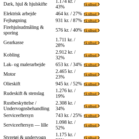
1.174 kr. /
Dæk, hjul & hjulskifte
Få tilbud
43%
Elektrisk arbejde
464 kr. / 27%
Få tilbud
Fejlsøgning
931 kr. / 87%
Få tilbud
Firehjulsudmåling &
576 kr. / 40%
Få tilbud
sporing
1.711 kr. /
Gearkasse
Få tilbud
28%
2.912 kr. /
Kobling
Få tilbud
32%
Lak- og malerarbejde
653 kr. / 34%
Få tilbud
2.465 kr. /
Motor
Få tilbud
23%
Olieskift
945 kr. / 52%
Få tilbud
1.276 kr. /
Rudeskift & stenslag
Få tilbud
19%
Rustbeskyttelse /
2.308 kr. /
Få tilbud
Undervognsbehandling
34%
Serviceeftersyn
743 kr. / 25%
Få tilbud
1.098 kr. /
Serviceeftersyn — lille
Få tilbud
52%
1.175 kr. /
Styretøj & undervogn
Få tilbud