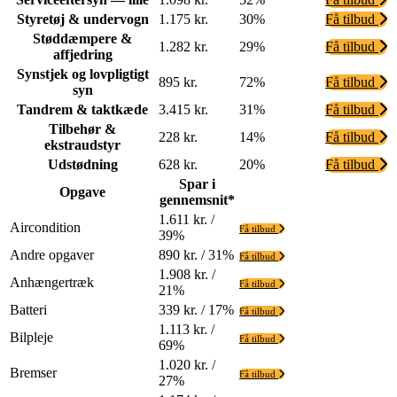
Styretøj & undervogn
1.175 kr.
30%
Få tilbud
Støddæmpere &
1.282 kr.
29%
Få tilbud
affjedring
Synstjek og lovpligtigt
895 kr.
72%
Få tilbud
syn
Tandrem & taktkæde
3.415 kr.
31%
Få tilbud
Tilbehør &
228 kr.
14%
Få tilbud
ekstraudstyr
Udstødning
628 kr.
20%
Få tilbud
Spar i
Opgave
gennemsnit*
1.611 kr. /
Aircondition
Få tilbud
39%
Andre opgaver
890 kr. / 31%
Få tilbud
1.908 kr. /
Anhængertræk
Få tilbud
21%
Batteri
339 kr. / 17%
Få tilbud
1.113 kr. /
Bilpleje
Få tilbud
69%
1.020 kr. /
Bremser
Få tilbud
27%