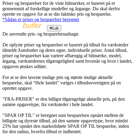
Priser og besparelser for de viste bilmærker, er baseret på et
gennemsnit af forskellige modeller og årgange. Du skal derfor
oprette en opgave for at se din faktiske pris og besparelse.
*Sådan er priser og besparelser beregnet
Luk
De anvendte pris- og besparelsesudsagn
De oplyste priser og besparelser er baseret på tilbud fra værksteder
tilmeldt Autobutler og deres egne, individuelle priser. Antal tilbud,
priser og besparelser kan variere afhængig af bilmærke, model,
årgang, værkstedernes tilgængelighed samt hvornår og hvor i landet,
opgaven ønskes udført.
For at se den laveste mulige pris og største mulige aktuelle
besparelse, skal “Hele landet” vælges i tilbudsoversigten på en
oprettet opgave.
"FRA-PRISER" er den billigst tilgængelige aktuelle pris, på den
samme opgavetype, fra værksteder i hele landet.
"SPAR OP TIL" er beregnet som besparelsen opnået mellem de
billigste og dyreste tilbud, på den samme opgavetype, hvor mindst
25% har opnået den markedsførte SPAR OP TIL besparelse, inden
for den radius, hvorfra tilbud er indhentet.