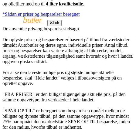
og oliefilter med op til
4 liter kvalitetsolie
.
*Sådan er priser og besparelser beregnet
Luk
De anvendte pris- og besparelsesudsagn
De oplyste priser og besparelser er baseret på tilbud fra værksteder
tilmeldt Autobutler og deres egne, individuelle priser. Antal tilbud,
priser og besparelser kan variere afhængig af bilmærke, model,
årgang, værkstedernes tilgængelighed samt hvornår og hvor i landet,
opgaven ønskes udført.
For at se den laveste mulige pris og største mulige aktuelle
besparelse, skal “Hele landet” vælges i tilbudsoversigten på en
oprettet opgave.
"FRA-PRISER" er den billigst tilgængelige aktuelle pris, på den
samme opgavetype, fra værksteder i hele landet.
"SPAR OP TIL" er beregnet som besparelsen opnået mellem de
billigste og dyreste tilbud, på den samme opgavetype, hvor mindst
25% har opnået den markedsførte SPAR OP TIL besparelse, inden
for den radius, hvorfra tilbud er indhentet.