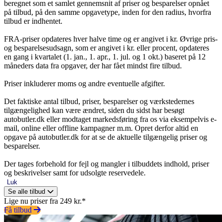
beregnet som et samlet gennemsnit af priser og besparelser opnået
på tilbud, på den samme opgavetype, inden for den radius, hvorfra
tilbud er indhentet.
FRA-priser opdateres hver halve time og er angivet i kr. Øvrige pris-
og besparelsesudsagn, som er angivet i kr. eller procent, opdateres
en gang i kvartalet (1. jan., 1. apr., 1. jul. og 1 okt.) baseret på 12
måneders data fra opgaver, der har fået mindst fire tilbud.
Priser inkluderer moms og andre eventuelle afgifter.
Det faktiske antal tilbud, priser, besparelser og værkstedernes
tilgængelighed kan være ændret, siden du sidst har besøgt
autobutler.dk eller modtaget markedsføring fra os via eksempelvis e-
mail, online eller offline kampagner m.m. Opret derfor altid en
opgave på autobutler.dk for at se de aktuelle tilgængelig priser og
besparelser.
Der tages forbehold for fejl og mangler i tilbuddets indhold, priser
og beskrivelser samt for udsolgte reservedele.
Luk
Se alle tilbud
Lige nu priser fra 249 kr.*
Få tilbud