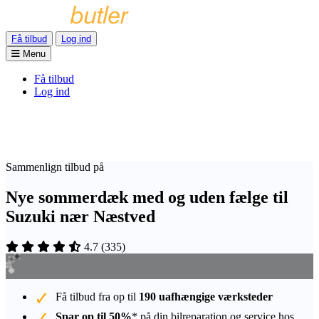
Få tilbud
Log ind
Menu
Få tilbud
Log ind
Sammenlign tilbud på
Nye sommerdæk med og uden fælge til
Suzuki nær Næstved
4.7
(
335
)
Få tilbud fra op til
190 uafhængige værksteder
Spar op til 50%
* på din bilreparation og service hos