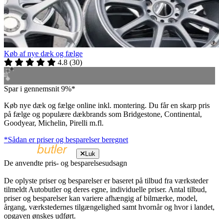
Køb af nye dæk og fælge
4.8
(
30
)
Spar i gennemsnit 9%*
Køb nye dæk og fælge online inkl. montering. Du får en skarp pris
på fælge og populære dækbrands som Bridgestone, Continental,
Goodyear, Michelin, Pirelli m.fl.
*Sådan er priser og besparelser beregnet
Luk
De anvendte pris- og besparelsesudsagn
De oplyste priser og besparelser er baseret på tilbud fra værksteder
tilmeldt Autobutler og deres egne, individuelle priser. Antal tilbud,
priser og besparelser kan variere afhængig af bilmærke, model,
årgang, værkstedernes tilgængelighed samt hvornår og hvor i landet,
opgaven ønskes udført.