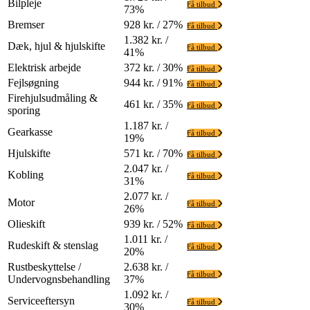
Bilpleje
Få tilbud
73%
Bremser
928 kr. / 27%
Få tilbud
1.382 kr. /
Dæk, hjul & hjulskifte
Få tilbud
41%
Elektrisk arbejde
372 kr. / 30%
Få tilbud
Fejlsøgning
944 kr. / 91%
Få tilbud
Firehjulsudmåling &
461 kr. / 35%
Få tilbud
sporing
1.187 kr. /
Gearkasse
Få tilbud
19%
Hjulskifte
571 kr. / 70%
Få tilbud
2.047 kr. /
Kobling
Få tilbud
31%
2.077 kr. /
Motor
Få tilbud
26%
Olieskift
939 kr. / 52%
Få tilbud
1.011 kr. /
Rudeskift & stenslag
Få tilbud
20%
Rustbeskyttelse /
2.638 kr. /
Få tilbud
Undervognsbehandling
37%
1.092 kr. /
Serviceeftersyn
Få tilbud
30%