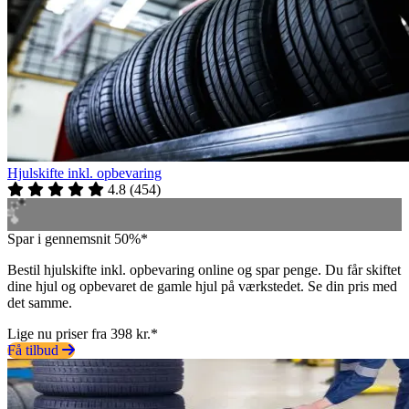
Hjulskifte inkl. opbevaring
4.8
(
454
)
Spar i gennemsnit 50%*
Bestil hjulskifte inkl. opbevaring online og spar penge. Du får skiftet
dine hjul og opbevaret de gamle hjul på værkstedet. Se din pris med
det samme.
Lige nu priser fra 398 kr.*
Få tilbud