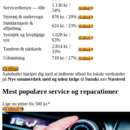
1.136 kr. /
Serviceeftersyn — lille
Få tilbud
54%
Styretøj & undervogn
876 kr. / 29%
Få tilbud
Støddæmpere &
624 kr. / 23%
Få tilbud
affjedring
Synstjek og lovpligtigt
1.028 kr. /
Få tilbud
syn
63%
2.814 kr. /
Tandrem & taktkæde
Få tilbud
33%
Udstødning
718 kr. / 17%
Få tilbud
Få tilbud
Autobutler hjælper dig med at indhente tilbud fra lokale værksteder
på
Nye sommerdæk med og uden fælge
til
Suzuki
nær
Næstved
Mest populære service og reparationer
Lige nu priser fra 500 kr.*
Få tilbud