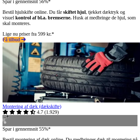
Spar i gennemsnit 56%*
Bestil hjulskifte online. Du får
skiftet hjul
, tjekket dæktryk og
visuel
kontrol af bl.a. bremserne.
Husk at medbringe de hjul, som
skal monteres.
Lige nu priser fra 599 kr.*
Få tilbud
Montering af dæk (dækskifte)
4.7
(
1.929
)
Spar i gennemsnit 55%*
Bestil montering af dæk online. Du medbringer dæk til montering på