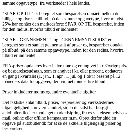
samme opgavetype, fra værksteder i hele landet.
"SPAR OP TIL" er beregnet som besparelsen opnået mellem de
billigste og dyreste tilbud, på den samme opgavetype, hvor mindst
25% har opnået den markedsførte SPAR OP TIL besparelse, inden
for den radius, hvorfra tilbud er indhentet.
"SPAR I GENNEMSNIT" og "GENNEMSNITSPRIS" er
beregnet som et samlet gennemsnit af priser og besparelser opnået
på tilbud, på den samme opgavetype, inden for den radius, hvorfra
tilbud er indhentet.
FRA-priser opdateres hver halve time og er angivet i kr. Øvrige pris-
og besparelsesudsagn, som er angivet i kr. eller procent, opdateres
en gang i kvartalet (1. jan., 1. apr., 1. jul. og 1 okt.) baseret på 12
måneders data fra opgaver, der har fået mindst fire tilbud.
Priser inkluderer moms og andre eventuelle afgifter.
Det faktiske antal tilbud, priser, besparelser og værkstedernes
tilgængelighed kan være ændret, siden du sidst har besøgt
autobutler.dk eller modtaget markedsføring fra os via eksempelvis e-
mail, online eller offline kampagner m.m. Opret derfor altid en
opgave på autobutler.dk for at se de aktuelle tilgængelig priser og
besparelser.