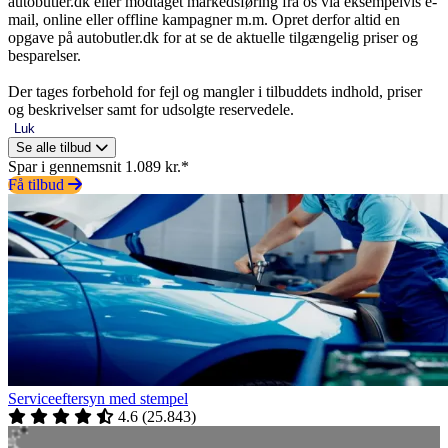
autobutler.dk eller modtaget markedsføring fra os via eksempelvis e-
mail, online eller offline kampagner m.m. Opret derfor altid en
opgave på autobutler.dk for at se de aktuelle tilgængelig priser og
besparelser.
Der tages forbehold for fejl og mangler i tilbuddets indhold, priser
og beskrivelser samt for udsolgte reservedele.
Luk
Se alle tilbud
Spar i gennemsnit 1.089 kr.*
Få tilbud
Serviceeftersyn med stempel
4.6
(
25.843
)