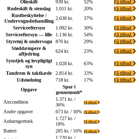
Olieskift
939 kr.
52%
Få tilbud
Rudeskift & stenslag
1.011 kr.
20%
Få tilbud
Rustbeskyttelse /
2.638 kr.
37%
Få tilbud
Undervognsbehandling
Serviceeftersyn
1.092 kr.
30%
Få tilbud
Serviceeftersyn — lille
1.136 kr.
54%
Få tilbud
Styretøj & undervogn
876 kr.
29%
Få tilbud
Støddæmpere &
624 kr.
23%
Få tilbud
affjedring
Synstjek og lovpligtigt
1.028 kr.
63%
Få tilbud
syn
Tandrem & taktkæde
2.814 kr.
33%
Få tilbud
Udstødning
718 kr.
17%
Få tilbud
Spar i
Opgave
gennemsnit*
1.371 kr. /
Aircondition
Få tilbud
36%
Andre opgaver
673 kr. / 30%
Få tilbud
1.727 kr. /
Anhængertræk
Få tilbud
18%
Batteri
285 kr. / 16%
Få tilbud
1.720 kr. /