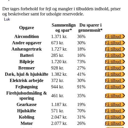
Der tages forbehold for fejl og mangler i tilbuddets indhold, priser
og beskrivelser samt for udsolgte reservedele.
Luk
Sammenlign
Du sparer i
Opgave
og spar*
gennemsnit*
Aircondition
1.371 kr.
36%
Få tilbud
Andre opgaver
673 kr.
30%
Få tilbud
Anhængertræk
1.727 kr.
18%
Få tilbud
Batteri
285 kr.
16%
Få tilbud
Bilpleje
1.720 kr.
73%
Få tilbud
Bremser
928 kr.
27%
Få tilbud
Dæk, hjul & hjulskifte
1.382 kr.
41%
Få tilbud
Elektrisk arbejde
372 kr.
30%
Få tilbud
Fejlsøgning
944 kr.
91%
Få tilbud
Firehjulsudmåling &
461 kr.
35%
Få tilbud
sporing
Gearkasse
1.187 kr.
19%
Få tilbud
Hjulskifte
571 kr.
70%
Få tilbud
Kobling
2.047 kr.
31%
Få tilbud
Motor
2.077 kr.
26%
Få tilbud