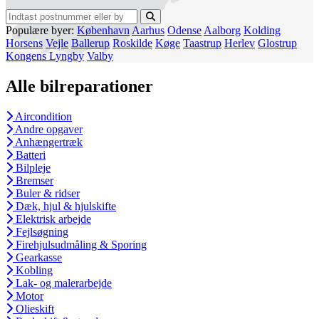
Populære byer:
København
Aarhus
Odense
Aalborg
Kolding
Horsens
Vejle
Ballerup
Roskilde
Køge
Taastrup
Herlev
Glostrup
Kongens Lyngby
Valby
Alle bilreparationer
Aircondition
Andre opgaver
Anhængertræk
Batteri
Bilpleje
Bremser
Buler & ridser
Dæk, hjul & hjulskifte
Elektrisk arbejde
Fejlsøgning
Firehjulsudmåling & Sporing
Gearkasse
Kobling
Lak- og malerarbejde
Motor
Olieskift