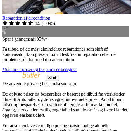
Reparation af aircondition
4.5
(
1.095
)
Spar i gennemsnit 35%*
Få tilbud på de mest almindelige reparationer som skift af
kondensator, kompressor m.m. Beskriv din reparation eller de
problemer, du har med din aircondition.
*Sådan er priser og besparelser beregnet
Luk
De anvendte pris- og besparelsesudsagn
De oplyste priser og besparelser er baseret på tilbud fra værksteder
tilmeldt Autobutler og deres egne, individuelle priser. Antal tilbud,
priser og besparelser kan variere afhængig af bilmærke, model,
årgang, værkstedernes tilgængelighed samt hvornår og hvor i landet,
opgaven ønskes udført.
For at se den laveste mulige pris og største mulige aktuelle
besparelse, skal “Hele landet” vælges i tilbudsoversigten på en