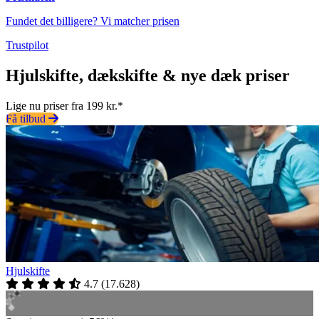
Fundet det billigere? Vi matcher prisen
Trustpilot
Hjulskifte, dækskifte & nye dæk priser
Lige nu priser fra 199 kr.*
Få tilbud
Hjulskifte
4.7
(
17.628
)