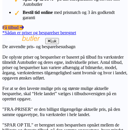
Autobutler
Bestil tid online
med prismatch og 3 års godkendt
garanti
Få tilbud
*Sådan er priser og besparelser beregnet
Luk
De anvendte pris- og besparelsesudsagn
De oplyste priser og besparelser er baseret på tilbud fra værksteder
tilmeldt Autobutler og deres egne, individuelle priser. Antal tilbud,
priser og besparelser kan variere afhængig af bilmærke, model,
årgang, værkstedernes tilgængelighed samt hvornår og hvor i landet,
opgaven ønskes udført.
For at se den laveste mulige pris og største mulige aktuelle
besparelse, skal “Hele landet” vælges i tilbudsoversigten på en
oprettet opgave.
"FRA-PRISER" er den billigst tilgængelige aktuelle pris, på den
samme opgavetype, fra værksteder i hele landet.
"SPAR OP TIL" er beregnet som besparelsen opnået mellem de