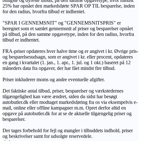
billigste og dyreste tilbud, på den samme opgavetype, hvor mindst
25% har opnået den markedsførte SPAR OP TIL besparelse, inden
for den radius, hvorfra tilbud er indhentet.
"SPAR I GENNEMSNIT" og "GENNEMSNITSPRIS" er
beregnet som et samlet gennemsnit af priser og besparelser opnået
på tilbud, på den samme opgavetype, inden for den radius, hvorfra
tilbud er indhentet.
FRA-priser opdateres hver halve time og er angivet i kr. Øvrige pris-
og besparelsesudsagn, som er angivet i kr. eller procent, opdateres
en gang i kvartalet (1. jan., 1. apr., 1. jul. og 1 okt.) baseret på 12
måneders data fra opgaver, der har fået mindst fire tilbud.
Priser inkluderer moms og andre eventuelle afgifter.
Det faktiske antal tilbud, priser, besparelser og værkstedernes
tilgængelighed kan være ændret, siden du sidst har besøgt
autobutler.dk eller modtaget markedsføring fra os via eksempelvis e-
mail, online eller offline kampagner m.m. Opret derfor altid en
opgave på autobutler.dk for at se de aktuelle tilgængelig priser og
besparelser.
Der tages forbehold for fejl og mangler i tilbuddets indhold, priser
og beskrivelser samt for udsolgte reservedele.