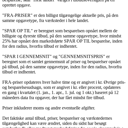
oprettet opgave.
"FRA-PRISER" er den billigst tilgængelige aktuelle pris, på den
samme opgavetype, fra værksteder i hele landet.
"SPAR OP TIL" er beregnet som besparelsen opnået mellem de
billigste og dyreste tilbud, på den samme opgavetype, hvor mindst
25% har opnået den markedsførte SPAR OP TIL besparelse, inden
for den radius, hvorfra tilbud er indhentet.
"SPAR I GENNEMSNIT" og "GENNEMSNITSPRIS" er
beregnet som et samlet gennemsnit af priser og besparelser opnået
på tilbud, på den samme opgavetype, inden for den radius, hvorfra
tilbud er indhentet.
FRA-priser opdateres hver halve time og er angivet i kr. Øvrige pris-
og besparelsesudsagn, som er angivet i kr. eller procent, opdateres
en gang i kvartalet (1. jan., 1. apr., 1. jul. og 1 okt.) baseret på 12
måneders data fra opgaver, der har fået mindst fire tilbud.
Priser inkluderer moms og andre eventuelle afgifter.
Det faktiske antal tilbud, priser, besparelser og værkstedernes
tilgængelighed kan være ændret, siden du sidst har besøgt