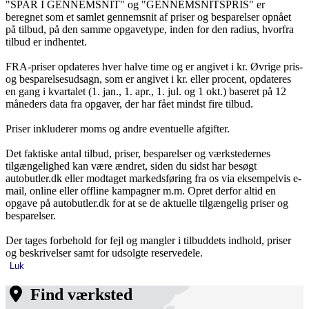
"SPAR I GENNEMSNIT" og "GENNEMSNITSPRIS" er
beregnet som et samlet gennemsnit af priser og besparelser opnået
på tilbud, på den samme opgavetype, inden for den radius, hvorfra
tilbud er indhentet.
FRA-priser opdateres hver halve time og er angivet i kr. Øvrige pris-
og besparelsesudsagn, som er angivet i kr. eller procent, opdateres
en gang i kvartalet (1. jan., 1. apr., 1. jul. og 1 okt.) baseret på 12
måneders data fra opgaver, der har fået mindst fire tilbud.
Priser inkluderer moms og andre eventuelle afgifter.
Det faktiske antal tilbud, priser, besparelser og værkstedernes
tilgængelighed kan være ændret, siden du sidst har besøgt
autobutler.dk eller modtaget markedsføring fra os via eksempelvis e-
mail, online eller offline kampagner m.m. Opret derfor altid en
opgave på autobutler.dk for at se de aktuelle tilgængelig priser og
besparelser.
Der tages forbehold for fejl og mangler i tilbuddets indhold, priser
og beskrivelser samt for udsolgte reservedele.
Luk
Find værksted