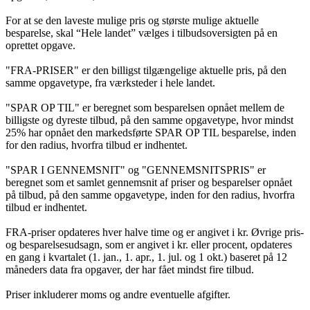
For at se den laveste mulige pris og største mulige aktuelle
besparelse, skal “Hele landet” vælges i tilbudsoversigten på en
oprettet opgave.
"FRA-PRISER" er den billigst tilgængelige aktuelle pris, på den
samme opgavetype, fra værksteder i hele landet.
"SPAR OP TIL" er beregnet som besparelsen opnået mellem de
billigste og dyreste tilbud, på den samme opgavetype, hvor mindst
25% har opnået den markedsførte SPAR OP TIL besparelse, inden
for den radius, hvorfra tilbud er indhentet.
"SPAR I GENNEMSNIT" og "GENNEMSNITSPRIS" er
beregnet som et samlet gennemsnit af priser og besparelser opnået
på tilbud, på den samme opgavetype, inden for den radius, hvorfra
tilbud er indhentet.
FRA-priser opdateres hver halve time og er angivet i kr. Øvrige pris-
og besparelsesudsagn, som er angivet i kr. eller procent, opdateres
en gang i kvartalet (1. jan., 1. apr., 1. jul. og 1 okt.) baseret på 12
måneders data fra opgaver, der har fået mindst fire tilbud.
Priser inkluderer moms og andre eventuelle afgifter.