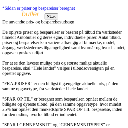
*Sådan er priser og besparelser beregnet
Luk
De anvendte pris- og besparelsesudsagn
De oplyste priser og besparelser er baseret på tilbud fra værksteder
tilmeldt Autobutler og deres egne, individuelle priser. Antal tilbud,
priser og besparelser kan variere afhængig af bilmærke, model,
årgang, værkstedernes tilgængelighed samt hvornår og hvor i landet,
opgaven ønskes udført.
For at se den laveste mulige pris og største mulige aktuelle
besparelse, skal “Hele landet” vælges i tilbudsoversigten på en
oprettet opgave.
"FRA-PRISER" er den billigst tilgængelige aktuelle pris, på den
samme opgavetype, fra værksteder i hele landet.
"SPAR OP TIL" er beregnet som besparelsen opnået mellem de
billigste og dyreste tilbud, på den samme opgavetype, hvor mindst
25% har opnået den markedsførte SPAR OP TIL besparelse, inden
for den radius, hvorfra tilbud er indhentet.
"SPAR I GENNEMSNIT" og "GENNEMSNITSPRIS" er