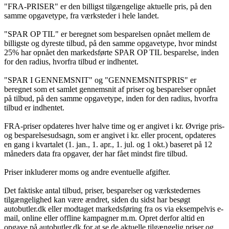
"FRA-PRISER" er den billigst tilgængelige aktuelle pris, på den
samme opgavetype, fra værksteder i hele landet.
"SPAR OP TIL" er beregnet som besparelsen opnået mellem de
billigste og dyreste tilbud, på den samme opgavetype, hvor mindst
25% har opnået den markedsførte SPAR OP TIL besparelse, inden
for den radius, hvorfra tilbud er indhentet.
"SPAR I GENNEMSNIT" og "GENNEMSNITSPRIS" er
beregnet som et samlet gennemsnit af priser og besparelser opnået
på tilbud, på den samme opgavetype, inden for den radius, hvorfra
tilbud er indhentet.
FRA-priser opdateres hver halve time og er angivet i kr. Øvrige pris-
og besparelsesudsagn, som er angivet i kr. eller procent, opdateres
en gang i kvartalet (1. jan., 1. apr., 1. jul. og 1 okt.) baseret på 12
måneders data fra opgaver, der har fået mindst fire tilbud.
Priser inkluderer moms og andre eventuelle afgifter.
Det faktiske antal tilbud, priser, besparelser og værkstedernes
tilgængelighed kan være ændret, siden du sidst har besøgt
autobutler.dk eller modtaget markedsføring fra os via eksempelvis e-
mail, online eller offline kampagner m.m. Opret derfor altid en
opgave på autobutler.dk for at se de aktuelle tilgængelig priser og