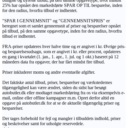
billigste og dyreste tilbud, på den samme opgavetype, hvor mindst
25% har opnået den markedsførte SPAR OP TIL besparelse, inden
for den radius, hvorfra tilbud er indhentet.
"SPAR I GENNEMSNIT" og "GENNEMSNITSPRIS" er
beregnet som et samlet gennemsnit af priser og besparelser opnået
på tilbud, på den samme opgavetype, inden for den radius, hvorfra
tilbud er indhentet.
FRA-priser opdateres hver halve time og er angivet i kr. Øvrige pris-
og besparelsesudsagn, som er angivet i kr. eller procent, opdateres
en gang i kvartalet (1. jan., 1. apr., 1. jul. og 1 okt.) baseret på 12
måneders data fra opgaver, der har fået mindst fire tilbud.
Priser inkluderer moms og andre eventuelle afgifter.
Det faktiske antal tilbud, priser, besparelser og værkstedernes
tilgængelighed kan være ændret, siden du sidst har besøgt
autobutler.dk eller modtaget markedsføring fra os via eksempelvis e-
mail, online eller offline kampagner m.m. Opret derfor altid en
opgave på autobutler.dk for at se de aktuelle tilgængelig priser og
besparelser.
Der tages forbehold for fejl og mangler i tilbuddets indhold, priser
og beskrivelser samt for udsolgte reservedele.