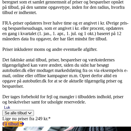
beregnet som et samlet gennemsnit af priser og besparelser opnået
på tilbud, på den samme opgavetype, inden for den radius, hvorfra
tilbud er indhentet.
FRA-priser opdateres hver halve time og er angivet i kr. Øvrige pris-
og besparelsesudsagn, som er angivet i kr. eller procent, opdateres
en gang i kvartalet (1. jan., 1. apr., 1. jul. og 1 okt.) baseret på 12
måneders data fra opgaver, der har fået mindst fire tilbud.
Priser inkluderer moms og andre eventuelle afgifter.
Det faktiske antal tilbud, priser, besparelser og værkstedernes
tilgængelighed kan være ændret, siden du sidst har besøgt
autobutler.dk eller modtaget markedsføring fra os via eksempelvis e-
mail, online eller offline kampagner m.m. Opret derfor altid en
opgave på autobutler.dk for at se de aktuelle tilgængelig priser og
besparelser.
Der tages forbehold for fejl og mangler i tilbuddets indhold, priser
og beskrivelser samt for udsolgte reservedele.
Luk
Se alle tilbud
Lige nu priser fra 249 kr.*
Få tilbud