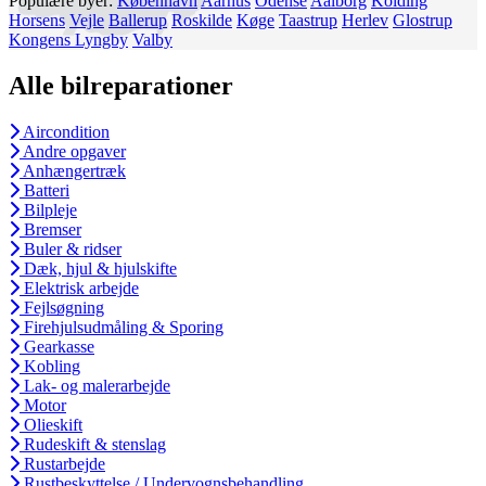
Populære byer:
København
Aarhus
Odense
Aalborg
Kolding
Horsens
Vejle
Ballerup
Roskilde
Køge
Taastrup
Herlev
Glostrup
Kongens Lyngby
Valby
Alle bilreparationer
Aircondition
Andre opgaver
Anhængertræk
Batteri
Bilpleje
Bremser
Buler & ridser
Dæk, hjul & hjulskifte
Elektrisk arbejde
Fejlsøgning
Firehjulsudmåling & Sporing
Gearkasse
Kobling
Lak- og malerarbejde
Motor
Olieskift
Rudeskift & stenslag
Rustarbejde
Rustbeskyttelse / Undervognsbehandling