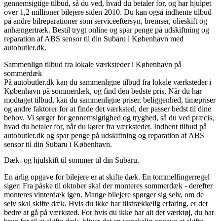
gennemsigtige tilbud, så du ved, hvad du betaler for, og har hjulpet
over 1,2 millioner bilejere siden 2010. Du kan også indhente tilbud
på andre bilreparationer som serviceeftersyn, bremser, olieskift og
anhængertræk. Bestil trygt online og spar penge på udskiftning og
reparation af ABS sensor til din Subaru i København med
autobutler.dk.
Sammenlign tilbud fra lokale værksteder i København på
sommerdæk
På autobutler.dk kan du sammenligne tilbud fra lokale værksteder i
København på sommerdæk, og find den bedste pris. Når du har
modtaget tilbud, kan du sammenligne priser, beliggenhed, timepriser
og andre faktorer for at finde det værksted, der passer bedst til dine
behov. Vi sørger for gennemsigtighed og tryghed, så du ved præcis,
hvad du betaler for, når du kører fra værkstedet. Indhent tilbud på
autobutler.dk og spar penge på udskiftning og reparation af ABS
sensor til din Subaru i København.
Dæk- og hjulskift til sommer til din Subaru.
En årlig opgave for bilejere er at skifte dæk. En tommelfingerregel
siger: Fra påske til oktober skal der monteres sommerdæk - derefter
monteres vinterdæk igen. Mange bilejere spørger sig selv, om de
selv skal skifte dæk. Hvis du ikke har tilstrækkelig erfaring, er det
bedre at gå på værksted. For hvis du ikke har alt det værktøj, du har