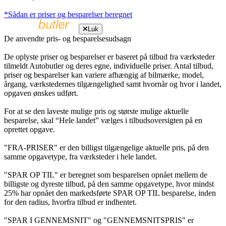
*Sådan er priser og besparelser beregnet
Luk
De anvendte pris- og besparelsesudsagn
De oplyste priser og besparelser er baseret på tilbud fra værksteder
tilmeldt Autobutler og deres egne, individuelle priser. Antal tilbud,
priser og besparelser kan variere afhængig af bilmærke, model,
årgang, værkstedernes tilgængelighed samt hvornår og hvor i landet,
opgaven ønskes udført.
For at se den laveste mulige pris og største mulige aktuelle
besparelse, skal “Hele landet” vælges i tilbudsoversigten på en
oprettet opgave.
"FRA-PRISER" er den billigst tilgængelige aktuelle pris, på den
samme opgavetype, fra værksteder i hele landet.
"SPAR OP TIL" er beregnet som besparelsen opnået mellem de
billigste og dyreste tilbud, på den samme opgavetype, hvor mindst
25% har opnået den markedsførte SPAR OP TIL besparelse, inden
for den radius, hvorfra tilbud er indhentet.
"SPAR I GENNEMSNIT" og "GENNEMSNITSPRIS" er