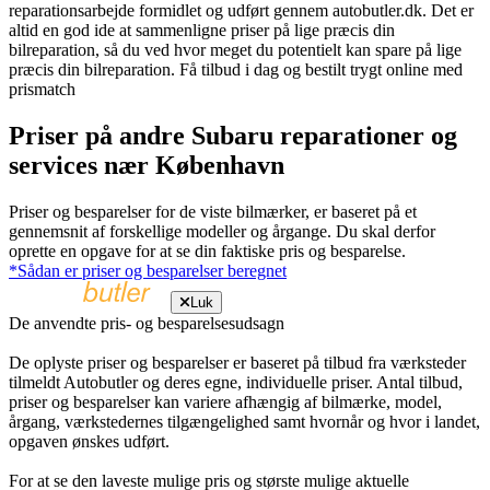
reparationsarbejde formidlet og udført gennem autobutler.dk. Det er
altid en god ide at sammenligne priser på lige præcis din
bilreparation, så du ved hvor meget du potentielt kan spare på lige
præcis din bilreparation. Få tilbud i dag og bestilt trygt online med
prismatch
Priser på andre Subaru reparationer og
services nær København
Priser og besparelser for de viste bilmærker, er baseret på et
gennemsnit af forskellige modeller og årgange. Du skal derfor
oprette en opgave for at se din faktiske pris og besparelse.
*Sådan er priser og besparelser beregnet
Luk
De anvendte pris- og besparelsesudsagn
De oplyste priser og besparelser er baseret på tilbud fra værksteder
tilmeldt Autobutler og deres egne, individuelle priser. Antal tilbud,
priser og besparelser kan variere afhængig af bilmærke, model,
årgang, værkstedernes tilgængelighed samt hvornår og hvor i landet,
opgaven ønskes udført.
For at se den laveste mulige pris og største mulige aktuelle