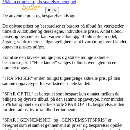
*Sådan er priser og besparelser beregnet
Luk
De anvendte pris- og besparelsesudsagn
De oplyste priser og besparelser er baseret på tilbud fra værksteder
tilmeldt Autobutler og deres egne, individuelle priser. Antal tilbud,
priser og besparelser kan variere afhængig af bilmærke, model,
årgang, værkstedernes tilgængelighed samt hvornår og hvor i landet,
opgaven ønskes udført.
For at se den laveste mulige pris og største mulige aktuelle
besparelse, skal “Hele landet” vælges i tilbudsoversigten på en
oprettet opgave.
"FRA-PRISER" er den billigst tilgængelige aktuelle pris, på den
samme opgavetype, fra værksteder i hele landet.
"SPAR OP TIL" er beregnet som besparelsen opnået mellem de
billigste og dyreste tilbud, på den samme opgavetype, hvor mindst
25% har opnået den markedsførte SPAR OP TIL besparelse, inden
for den radius, hvorfra tilbud er indhentet.
"SPAR I GENNEMSNIT" og "GENNEMSNITSPRIS" er
beregnet som et samlet gennemsnit af priser og besparelser opnået