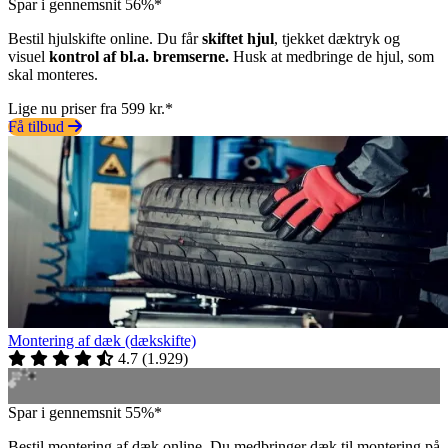
Spar i gennemsnit 56%*
Bestil hjulskifte online. Du får
skiftet hjul
, tjekket dæktryk og
visuel
kontrol af bl.a. bremserne.
Husk at medbringe de hjul, som
skal monteres.
Lige nu priser fra 599 kr.*
Få tilbud
Montering af dæk (dækskifte)
4.7
(
1.929
)
Spar i gennemsnit 55%*
Bestil montering af dæk online. Du medbringer dæk til montering på