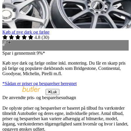
Køb af nye dæk og fælge
4.8
(
30
)
Spar i gennemsnit 9%*
Køb nye dæk og fælge online inkl. montering. Du får en skarp pris
på fælge og populære dækbrands som Bridgestone, Continental,
Goodyear, Michelin, Pirelli m.fl.
*Sådan er priser og besparelser beregnet
Luk
De anvendte pris- og besparelsesudsagn
De oplyste priser og besparelser er baseret på tilbud fra værksteder
tilmeldt Autobutler og deres egne, individuelle priser. Antal tilbud,
priser og besparelser kan variere afhængig af bilmærke, model,
årgang, værkstedernes tilgængelighed samt hvornår og hvor i landet,
opgaven ønskes udført.