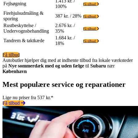
1.413 kr. /
Fejlsøgning
Få tilbud
100%
Firehjulsudmåling &
387 kr. / 28%
Få tilbud
sporing
Rustbeskyttelse /
2.676 kr. /
Få tilbud
Undervognsbehandling
35%
1.684 kr. /
Tandrem & taktkæde
Få tilbud
18%
Få tilbud
Autobutler hjælper dig med at indhente tilbud fra lokale værksteder
på
Nye sommerdæk med og uden fælge
til
Subaru
nær
København
Mest populære service og reparationer
Lige nu priser fra 537 kr.*
Få tilbud