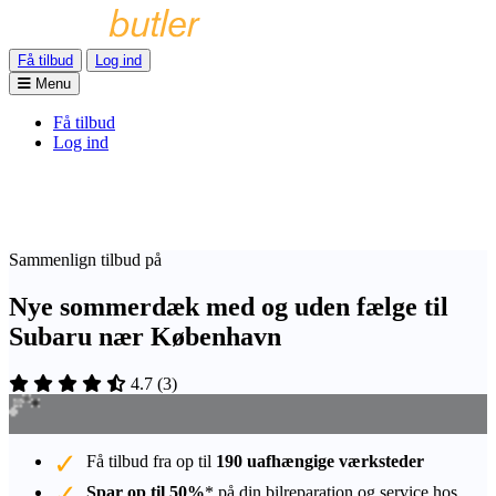
Få tilbud
Log ind
Menu
Få tilbud
Log ind
Sammenlign tilbud på
Nye sommerdæk med og uden fælge til
Subaru nær København
4.7
(
3
)
Få tilbud fra op til
190 uafhængige værksteder
Spar op til 50%
* på din bilreparation og service hos