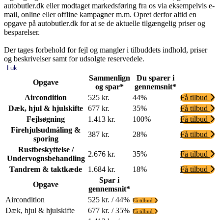
autobutler.dk eller modtaget markedsføring fra os via eksempelvis e-
mail, online eller offline kampagner m.m. Opret derfor altid en
opgave på autobutler.dk for at se de aktuelle tilgængelig priser og
besparelser.
Der tages forbehold for fejl og mangler i tilbuddets indhold, priser
og beskrivelser samt for udsolgte reservedele.
Luk
Sammenlign
Du sparer i
Opgave
og spar*
gennemsnit*
Aircondition
525 kr.
44%
Få tilbud
Dæk, hjul & hjulskifte
677 kr.
35%
Få tilbud
Fejlsøgning
1.413 kr.
100%
Få tilbud
Firehjulsudmåling &
387 kr.
28%
Få tilbud
sporing
Rustbeskyttelse /
2.676 kr.
35%
Få tilbud
Undervognsbehandling
Tandrem & taktkæde
1.684 kr.
18%
Få tilbud
Spar i
Opgave
gennemsnit*
Aircondition
525 kr. / 44%
Få tilbud
Dæk, hjul & hjulskifte
677 kr. / 35%
Få tilbud