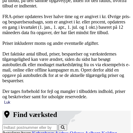
på tilbud, på den samme opgavetype, inden for den radius, hvorfra
tilbud er indhentet.
FRA-priser opdateres hver halve time og er angivet i kr. Øvrige pris-
og besparelsesudsagn, som er angivet i kr. eller procent, opdateres
en gang i kvartalet (1. jan., 1. apr., 1. jul. og 1 okt.) baseret på 12
måneders data fra opgaver, der har fået mindst fire tilbud.
Priser inkluderer moms og andre eventuelle afgifter.
Det faktiske antal tilbud, priser, besparelser og værkstedernes
tilgængelighed kan være ændret, siden du sidst har besøgt
autobutler.dk eller modtaget markedsføring fra os via eksempelvis e-
mail, online eller offline kampagner m.m. Opret derfor altid en
opgave på autobutler.dk for at se de aktuelle tilgængelig priser og
besparelser.
Der tages forbehold for fejl og mangler i tilbuddets indhold, priser
og beskrivelser samt for udsolgte reservedele.
Luk
Find værksted