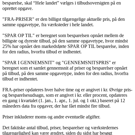
besparelse, skal “Hele landet” vælges i tilbudsoversigten på en
oprettet opgave.
"FRA-PRISER" er den billigst tilgængelige aktuelle pris, på den
samme opgavetype, fra værksteder i hele landet.
"SPAR OP TIL" er beregnet som besparelsen opnået mellem de
billigste og dyreste tilbud, på den samme opgavetype, hvor mindst
25% har opnået den markedsførte SPAR OP TIL besparelse, inden
for den radius, hvorfra tilbud er indhentet.
"SPAR I GENNEMSNIT" og "GENNEMSNITSPRIS" er
beregnet som et samlet gennemsnit af priser og besparelser opnået
på tilbud, på den samme opgavetype, inden for den radius, hvorfra
tilbud er indhentet.
FRA-priser opdateres hver halve time og er angivet i kr. Øvrige pris-
og besparelsesudsagn, som er angivet i kr. eller procent, opdateres
en gang i kvartalet (1. jan., 1. apr., 1. jul. og 1 okt.) baseret på 12
måneders data fra opgaver, der har fået mindst fire tilbud.
Priser inkluderer moms og andre eventuelle afgifter.
Det faktiske antal tilbud, priser, besparelser og værkstedernes
tilgængelighed kan være ændret, siden du sidst har besøgt