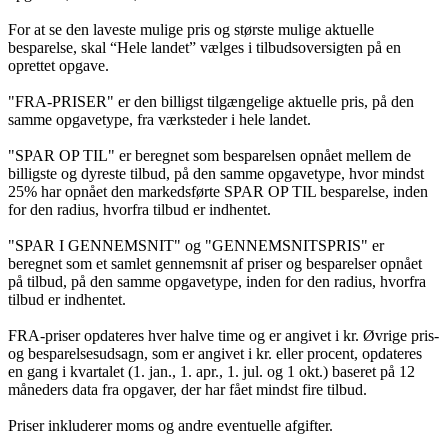
For at se den laveste mulige pris og største mulige aktuelle
besparelse, skal “Hele landet” vælges i tilbudsoversigten på en
oprettet opgave.
"FRA-PRISER" er den billigst tilgængelige aktuelle pris, på den
samme opgavetype, fra værksteder i hele landet.
"SPAR OP TIL" er beregnet som besparelsen opnået mellem de
billigste og dyreste tilbud, på den samme opgavetype, hvor mindst
25% har opnået den markedsførte SPAR OP TIL besparelse, inden
for den radius, hvorfra tilbud er indhentet.
"SPAR I GENNEMSNIT" og "GENNEMSNITSPRIS" er
beregnet som et samlet gennemsnit af priser og besparelser opnået
på tilbud, på den samme opgavetype, inden for den radius, hvorfra
tilbud er indhentet.
FRA-priser opdateres hver halve time og er angivet i kr. Øvrige pris-
og besparelsesudsagn, som er angivet i kr. eller procent, opdateres
en gang i kvartalet (1. jan., 1. apr., 1. jul. og 1 okt.) baseret på 12
måneders data fra opgaver, der har fået mindst fire tilbud.
Priser inkluderer moms og andre eventuelle afgifter.