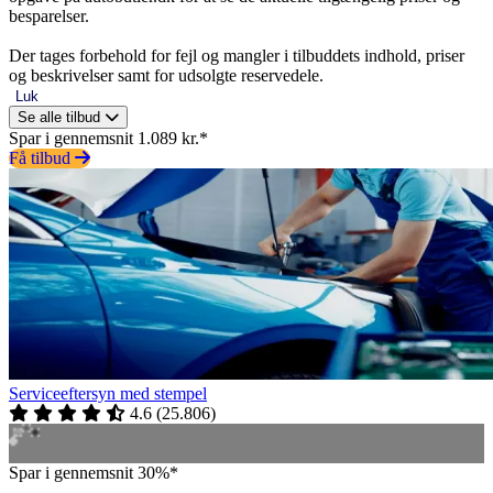
besparelser.
Der tages forbehold for fejl og mangler i tilbuddets indhold, priser
og beskrivelser samt for udsolgte reservedele.
Luk
Se alle tilbud
Spar i gennemsnit 1.089 kr.*
Få tilbud
Serviceeftersyn med stempel
4.6
(
25.806
)
Spar i gennemsnit 30%*