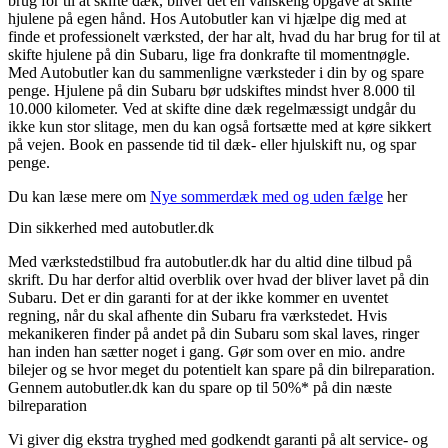
brug for til at skifte dæk, bliver det en vanskelig opgave at skifte
hjulene på egen hånd. Hos Autobutler kan vi hjælpe dig med at
finde et professionelt værksted, der har alt, hvad du har brug for til at
skifte hjulene på din Subaru, lige fra donkrafte til momentnøgle.
Med Autobutler kan du sammenligne værksteder i din by og spare
penge. Hjulene på din Subaru bør udskiftes mindst hver 8.000 til
10.000 kilometer. Ved at skifte dine dæk regelmæssigt undgår du
ikke kun stor slitage, men du kan også fortsætte med at køre sikkert
på vejen. Book en passende tid til dæk- eller hjulskift nu, og spar
penge.
Du kan læse mere om
Nye sommerdæk med og uden fælge
her
Din sikkerhed med autobutler.dk
Med værkstedstilbud fra autobutler.dk har du altid dine tilbud på
skrift. Du har derfor altid overblik over hvad der bliver lavet på din
Subaru. Det er din garanti for at der ikke kommer en uventet
regning, når du skal afhente din Subaru fra værkstedet. Hvis
mekanikeren finder på andet på din Subaru som skal laves, ringer
han inden han sætter noget i gang. Gør som over en mio. andre
bilejer og se hvor meget du potentielt kan spare på din bilreparation.
Gennem autobutler.dk kan du spare op til 50%* på din næste
bilreparation
Vi giver dig ekstra tryghed med godkendt garanti på alt service- og