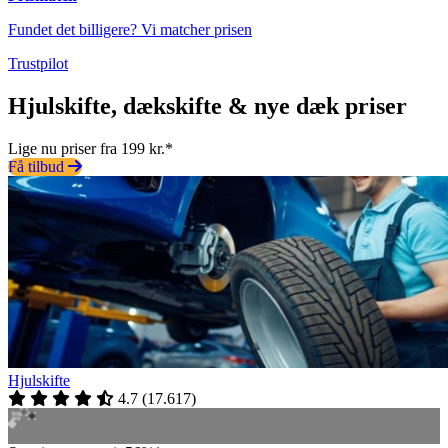
Fundet det billigere? Vi matcher prisen
Trustpilot
Hjulskifte, dækskifte & nye dæk priser
Lige nu priser fra 199 kr.*
Få tilbud
Hjulskifte
4.7
(
17.617
)