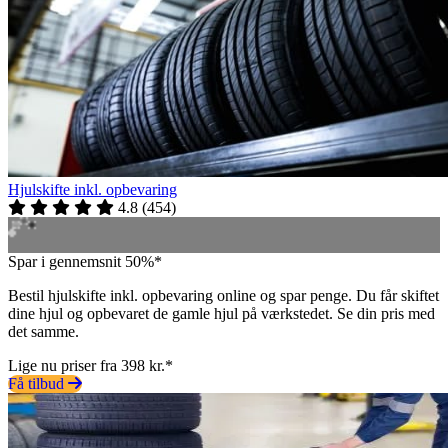
Hjulskifte inkl. opbevaring
4.8
(
454
)
Spar i gennemsnit 50%*
Bestil hjulskifte inkl. opbevaring online og spar penge. Du får skiftet
dine hjul og opbevaret de gamle hjul på værkstedet. Se din pris med
det samme.
Lige nu priser fra 398 kr.*
Få tilbud