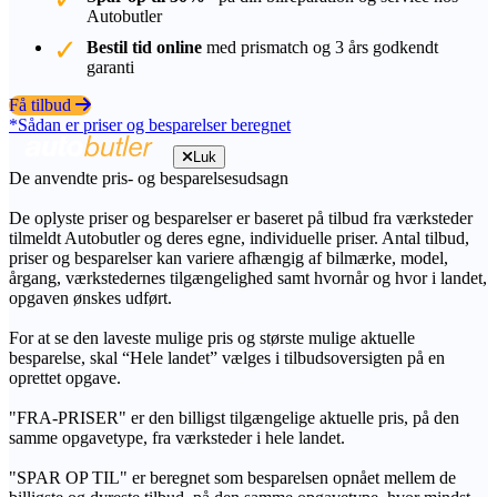
Autobutler
Bestil tid online
med prismatch og 3 års godkendt
garanti
Få tilbud
*Sådan er priser og besparelser beregnet
Luk
De anvendte pris- og besparelsesudsagn
De oplyste priser og besparelser er baseret på tilbud fra værksteder
tilmeldt Autobutler og deres egne, individuelle priser. Antal tilbud,
priser og besparelser kan variere afhængig af bilmærke, model,
årgang, værkstedernes tilgængelighed samt hvornår og hvor i landet,
opgaven ønskes udført.
For at se den laveste mulige pris og største mulige aktuelle
besparelse, skal “Hele landet” vælges i tilbudsoversigten på en
oprettet opgave.
"FRA-PRISER" er den billigst tilgængelige aktuelle pris, på den
samme opgavetype, fra værksteder i hele landet.
"SPAR OP TIL" er beregnet som besparelsen opnået mellem de