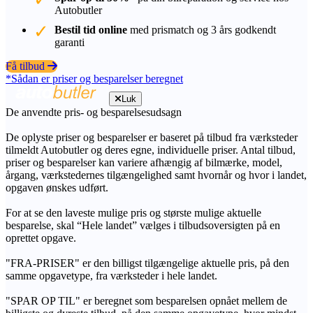
Autobutler
Bestil tid online
med prismatch og 3 års godkendt
garanti
Få tilbud
*Sådan er priser og besparelser beregnet
Luk
De anvendte pris- og besparelsesudsagn
De oplyste priser og besparelser er baseret på tilbud fra værksteder
tilmeldt Autobutler og deres egne, individuelle priser. Antal tilbud,
priser og besparelser kan variere afhængig af bilmærke, model,
årgang, værkstedernes tilgængelighed samt hvornår og hvor i landet,
opgaven ønskes udført.
For at se den laveste mulige pris og største mulige aktuelle
besparelse, skal “Hele landet” vælges i tilbudsoversigten på en
oprettet opgave.
"FRA-PRISER" er den billigst tilgængelige aktuelle pris, på den
samme opgavetype, fra værksteder i hele landet.
"SPAR OP TIL" er beregnet som besparelsen opnået mellem de