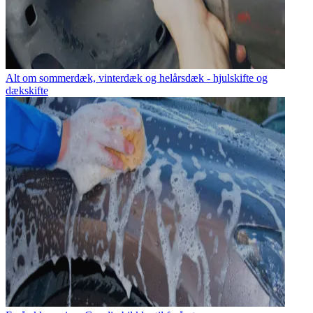
Alt om sommerdæk, vinterdæk og helårsdæk - hjulskifte og
dækskifte