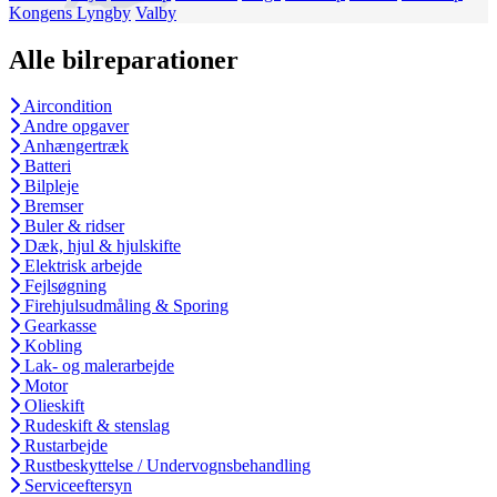
Kongens Lyngby
Valby
Alle bilreparationer
Aircondition
Andre opgaver
Anhængertræk
Batteri
Bilpleje
Bremser
Buler & ridser
Dæk, hjul & hjulskifte
Elektrisk arbejde
Fejlsøgning
Firehjulsudmåling & Sporing
Gearkasse
Kobling
Lak- og malerarbejde
Motor
Olieskift
Rudeskift & stenslag
Rustarbejde
Rustbeskyttelse / Undervognsbehandling
Serviceeftersyn