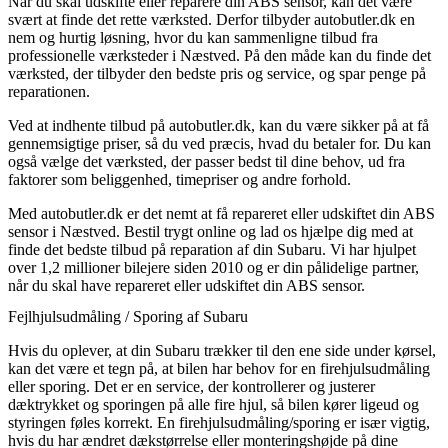
Når du skal udskifte eller reparere din ABS sensor, kan det være
svært at finde det rette værksted. Derfor tilbyder autobutler.dk en
nem og hurtig løsning, hvor du kan sammenligne tilbud fra
professionelle værksteder i Næstved. På den måde kan du finde det
værksted, der tilbyder den bedste pris og service, og spar penge på
reparationen.
Ved at indhente tilbud på autobutler.dk, kan du være sikker på at få
gennemsigtige priser, så du ved præcis, hvad du betaler for. Du kan
også vælge det værksted, der passer bedst til dine behov, ud fra
faktorer som beliggenhed, timepriser og andre forhold.
Med autobutler.dk er det nemt at få repareret eller udskiftet din ABS
sensor i Næstved. Bestil trygt online og lad os hjælpe dig med at
finde det bedste tilbud på reparation af din Subaru. Vi har hjulpet
over 1,2 millioner bilejere siden 2010 og er din pålidelige partner,
når du skal have repareret eller udskiftet din ABS sensor.
Fejlhjulsudmåling / Sporing af Subaru
Hvis du oplever, at din Subaru trækker til den ene side under kørsel,
kan det være et tegn på, at bilen har behov for en firehjulsudmåling
eller sporing. Det er en service, der kontrollerer og justerer
dæktrykket og sporingen på alle fire hjul, så bilen kører ligeud og
styringen føles korrekt. En firehjulsudmåling/sporing er især vigtig,
hvis du har ændret dækstørrelse eller monteringshøjde på dine