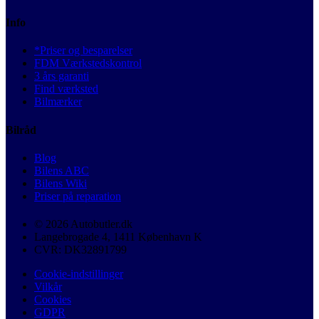
Info
*Priser og besparelser
FDM Værkstedskontrol
3 års garanti
Find værksted
Bilmærker
Bilråd
Blog
Bilens ABC
Bilens Wiki
Priser på reparation
© 2026 Autobutler.dk
Langebrogade 4, 1411 København K
CVR: DK32891799
Cookie-indstillinger
Vilkår
Cookies
GDPR