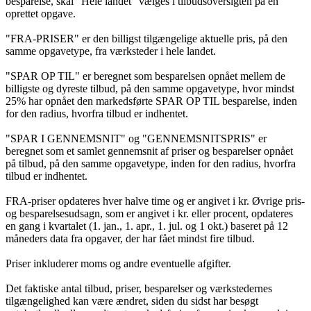
besparelse, skal “Hele landet” vælges i tilbudsoversigten på en
oprettet opgave.
"FRA-PRISER" er den billigst tilgængelige aktuelle pris, på den
samme opgavetype, fra værksteder i hele landet.
"SPAR OP TIL" er beregnet som besparelsen opnået mellem de
billigste og dyreste tilbud, på den samme opgavetype, hvor mindst
25% har opnået den markedsførte SPAR OP TIL besparelse, inden
for den radius, hvorfra tilbud er indhentet.
"SPAR I GENNEMSNIT" og "GENNEMSNITSPRIS" er
beregnet som et samlet gennemsnit af priser og besparelser opnået
på tilbud, på den samme opgavetype, inden for den radius, hvorfra
tilbud er indhentet.
FRA-priser opdateres hver halve time og er angivet i kr. Øvrige pris-
og besparelsesudsagn, som er angivet i kr. eller procent, opdateres
en gang i kvartalet (1. jan., 1. apr., 1. jul. og 1 okt.) baseret på 12
måneders data fra opgaver, der har fået mindst fire tilbud.
Priser inkluderer moms og andre eventuelle afgifter.
Det faktiske antal tilbud, priser, besparelser og værkstedernes
tilgængelighed kan være ændret, siden du sidst har besøgt