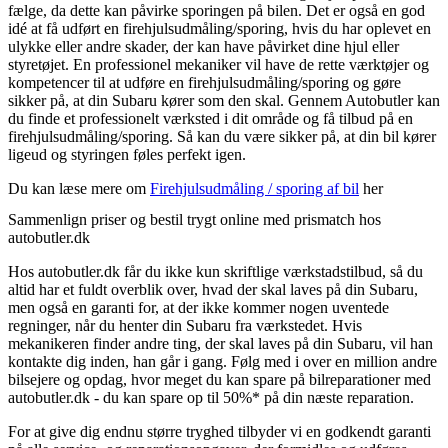
fælge, da dette kan påvirke sporingen på bilen. Det er også en god
idé at få udført en firehjulsudmåling/sporing, hvis du har oplevet en
ulykke eller andre skader, der kan have påvirket dine hjul eller
styretøjet. En professionel mekaniker vil have de rette værktøjer og
kompetencer til at udføre en firehjulsudmåling/sporing og gøre
sikker på, at din Subaru kører som den skal. Gennem Autobutler kan
du finde et professionelt værksted i dit område og få tilbud på en
firehjulsudmåling/sporing. Så kan du være sikker på, at din bil kører
ligeud og styringen føles perfekt igen.
Du kan læse mere om
Firehjulsudmåling / sporing af bil
her
Sammenlign priser og bestil trygt online med prismatch hos
autobutler.dk
Hos autobutler.dk får du ikke kun skriftlige værkstadstilbud, så du
altid har et fuldt overblik over, hvad der skal laves på din Subaru,
men også en garanti for, at der ikke kommer nogen uventede
regninger, når du henter din Subaru fra værkstedet. Hvis
mekanikeren finder andre ting, der skal laves på din Subaru, vil han
kontakte dig inden, han går i gang. Følg med i over en million andre
bilsejere og opdag, hvor meget du kan spare på bilreparationer med
autobutler.dk - du kan spare op til 50%* på din næste reparation.
For at give dig endnu større tryghed tilbyder vi en godkendt garanti