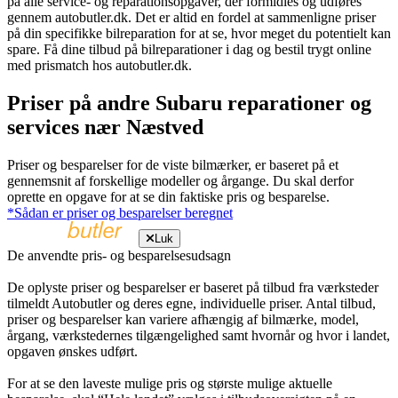
på alle service- og reparationsopgaver, der formidles og udføres
gennem autobutler.dk. Det er altid en fordel at sammenligne priser
på din specifikke bilreparation for at se, hvor meget du potentielt kan
spare. Få dine tilbud på bilreparationer i dag og bestil trygt online
med prismatch hos autobutler.dk.
Priser på andre Subaru reparationer og
services nær Næstved
Priser og besparelser for de viste bilmærker, er baseret på et
gennemsnit af forskellige modeller og årgange. Du skal derfor
oprette en opgave for at se din faktiske pris og besparelse.
*Sådan er priser og besparelser beregnet
Luk
De anvendte pris- og besparelsesudsagn
De oplyste priser og besparelser er baseret på tilbud fra værksteder
tilmeldt Autobutler og deres egne, individuelle priser. Antal tilbud,
priser og besparelser kan variere afhængig af bilmærke, model,
årgang, værkstedernes tilgængelighed samt hvornår og hvor i landet,
opgaven ønskes udført.
For at se den laveste mulige pris og største mulige aktuelle