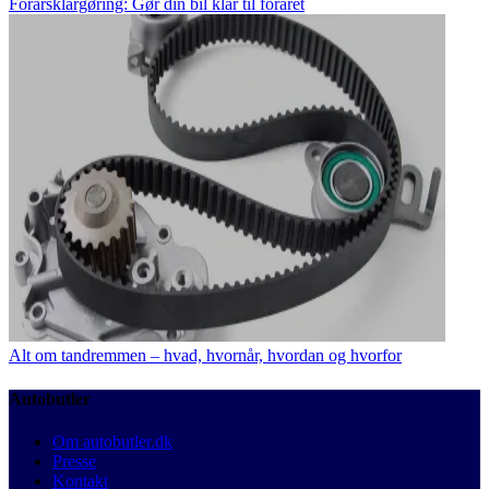
Forårsklargøring: Gør din bil klar til foråret
Alt om tandremmen – hvad, hvornår, hvordan og hvorfor
Autobutler
Om autobutler.dk
Presse
Kontakt