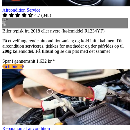
Aircondition Service
4.7
(
348
)
Biler typisk fra 2018 eller nyere (kølemiddel R1234YF)
Få et velfungerende aircondition-anlæg og kold luft i kabinen. Din
aircondition serviceres, tjekkes for utætheder og der påfyldes op til
200g
kølemiddel.
Få tilbud
og se din pris med det samme!
Spar i gennemsnit 1.632 kr.*
Få tilbud
Reparation af aircondition