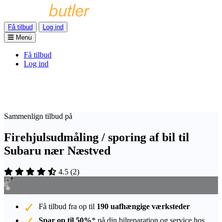
Få tilbud
Log ind
Menu
Få tilbud
Log ind
Sammenlign tilbud på
Firehjulsudmåling / sporing af bil til
Subaru nær Næstved
4.5
(
2
)
Få tilbud fra op til
190 uafhængige værksteder
Spar op til 50%
* på din bilreparation og service hos