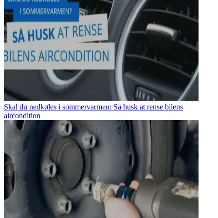
Skal du nedkøles i sommervarmen: Så husk at rense bilens
aircondition