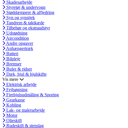
Skadesarbejde
Styretøj & undervogn
Støddæmpere & affjedring
Syn og synstjek
Tandrem & taktkæde
Tilbehør og ekstraudstyr
Udstødning
Aircondition
Andre opgaver
Anhængertræk
Batteri
Bilpleje
Bremser
Buler & ridser
Dæk, hjul & hjulskifte
Vis mere
Elektrisk arbejde
Fejlsøgning
Firehjulsudmåling & Sporing
Gearkasse
Kobling
Lak- og malerarbejde
Motor
Olieskift
Rudeskift & stenslag