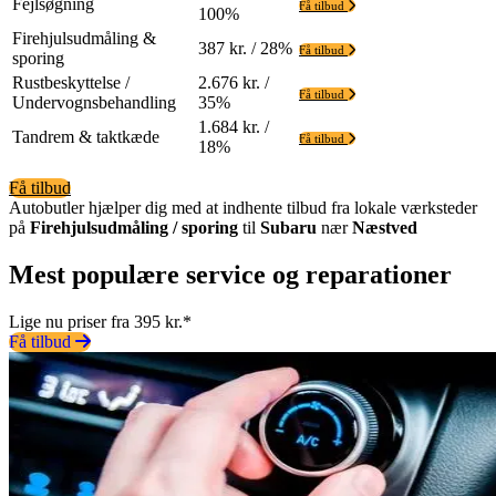
Fejlsøgning
Få tilbud
100%
Firehjulsudmåling &
387 kr. / 28%
Få tilbud
sporing
Rustbeskyttelse /
2.676 kr. /
Få tilbud
Undervognsbehandling
35%
1.684 kr. /
Tandrem & taktkæde
Få tilbud
18%
Få tilbud
Autobutler hjælper dig med at indhente tilbud fra lokale værksteder
på
Firehjulsudmåling / sporing
til
Subaru
nær
Næstved
Mest populære service og reparationer
Lige nu priser fra 395 kr.*
Få tilbud