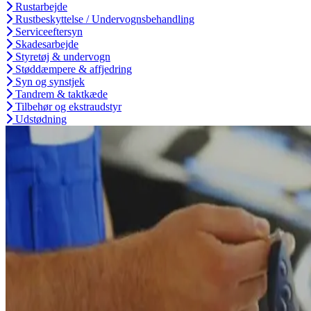
Rustarbejde
Rustbeskyttelse / Undervognsbehandling
Serviceeftersyn
Skadesarbejde
Styretøj & undervogn
Støddæmpere & affjedring
Syn og synstjek
Tandrem & taktkæde
Tilbehør og ekstraudstyr
Udstødning