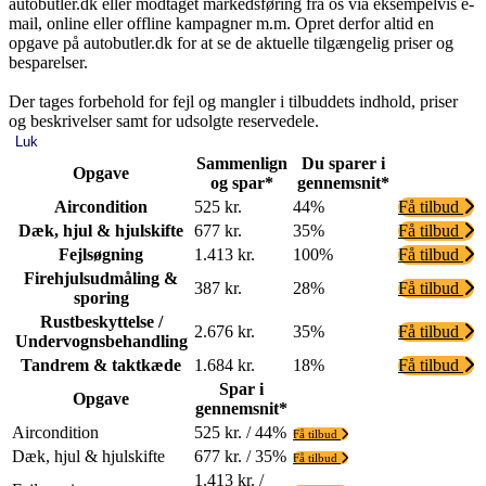
autobutler.dk eller modtaget markedsføring fra os via eksempelvis e-
mail, online eller offline kampagner m.m. Opret derfor altid en
opgave på autobutler.dk for at se de aktuelle tilgængelig priser og
besparelser.
Der tages forbehold for fejl og mangler i tilbuddets indhold, priser
og beskrivelser samt for udsolgte reservedele.
Luk
Sammenlign
Du sparer i
Opgave
og spar*
gennemsnit*
Aircondition
525 kr.
44%
Få tilbud
Dæk, hjul & hjulskifte
677 kr.
35%
Få tilbud
Fejlsøgning
1.413 kr.
100%
Få tilbud
Firehjulsudmåling &
387 kr.
28%
Få tilbud
sporing
Rustbeskyttelse /
2.676 kr.
35%
Få tilbud
Undervognsbehandling
Tandrem & taktkæde
1.684 kr.
18%
Få tilbud
Spar i
Opgave
gennemsnit*
Aircondition
525 kr. / 44%
Få tilbud
Dæk, hjul & hjulskifte
677 kr. / 35%
Få tilbud
1.413 kr. /