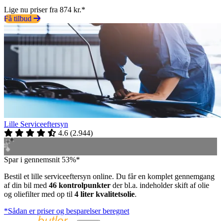
Lige nu priser fra 874 kr.*
Få tilbud
Lille Serviceeftersyn
4.6
(
2.944
)
Spar i gennemsnit 53%*
Bestil et lille serviceeftersyn online. Du får en komplet gennemgang
af din bil med
46 kontrolpunkter
der bl.a. indeholder skift af olie
og oliefilter med op til
4 liter kvalitetsolie
.
*Sådan er priser og besparelser beregnet