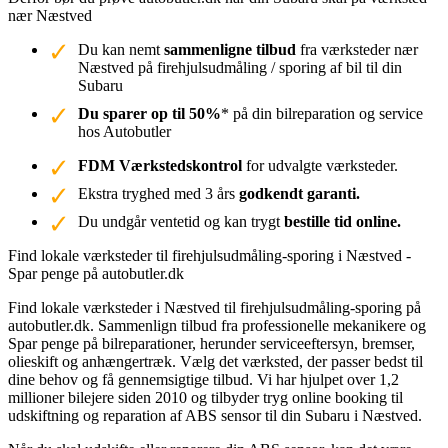
nær Næstved
Du kan nemt
sammenligne tilbud
fra værksteder nær
Næstved på firehjulsudmåling / sporing af bil til din
Subaru
Du sparer op til 50%
* på din bilreparation og service
hos Autobutler
FDM Værkstedskontrol
for udvalgte værksteder.
Ekstra tryghed med 3 års
godkendt garanti.
Du undgår ventetid og kan trygt
bestille tid online.
Find lokale værksteder til firehjulsudmåling-sporing i Næstved -
Spar penge på autobutler.dk
Find lokale værksteder i Næstved til firehjulsudmåling-sporing på
autobutler.dk. Sammenlign tilbud fra professionelle mekanikere og
Spar penge på bilreparationer, herunder serviceeftersyn, bremser,
olieskift og anhængertræk. Vælg det værksted, der passer bedst til
dine behov og få gennemsigtige tilbud. Vi har hjulpet over 1,2
millioner bilejere siden 2010 og tilbyder tryg online booking til
udskiftning og reparation af ABS sensor til din Subaru i Næstved.