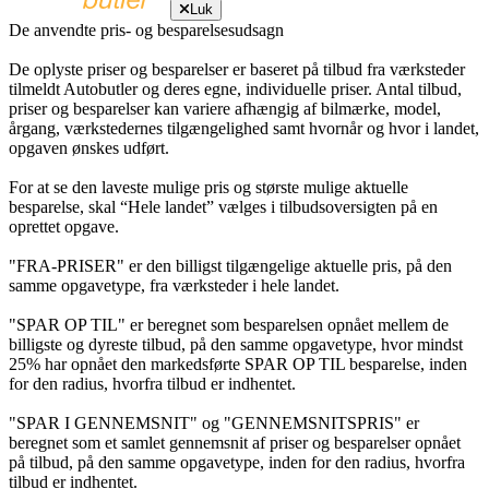
Luk
De anvendte pris- og besparelsesudsagn
De oplyste priser og besparelser er baseret på tilbud fra værksteder
tilmeldt Autobutler og deres egne, individuelle priser. Antal tilbud,
priser og besparelser kan variere afhængig af bilmærke, model,
årgang, værkstedernes tilgængelighed samt hvornår og hvor i landet,
opgaven ønskes udført.
For at se den laveste mulige pris og største mulige aktuelle
besparelse, skal “Hele landet” vælges i tilbudsoversigten på en
oprettet opgave.
"FRA-PRISER" er den billigst tilgængelige aktuelle pris, på den
samme opgavetype, fra værksteder i hele landet.
"SPAR OP TIL" er beregnet som besparelsen opnået mellem de
billigste og dyreste tilbud, på den samme opgavetype, hvor mindst
25% har opnået den markedsførte SPAR OP TIL besparelse, inden
for den radius, hvorfra tilbud er indhentet.
"SPAR I GENNEMSNIT" og "GENNEMSNITSPRIS" er
beregnet som et samlet gennemsnit af priser og besparelser opnået
på tilbud, på den samme opgavetype, inden for den radius, hvorfra
tilbud er indhentet.