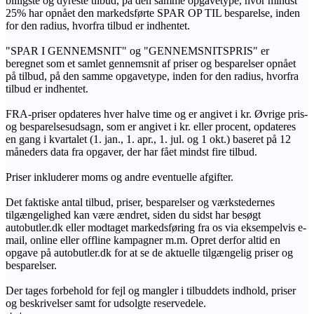
billigste og dyreste tilbud, på den samme opgavetype, hvor mindst
25% har opnået den markedsførte SPAR OP TIL besparelse, inden
for den radius, hvorfra tilbud er indhentet.
"SPAR I GENNEMSNIT" og "GENNEMSNITSPRIS" er
beregnet som et samlet gennemsnit af priser og besparelser opnået
på tilbud, på den samme opgavetype, inden for den radius, hvorfra
tilbud er indhentet.
FRA-priser opdateres hver halve time og er angivet i kr. Øvrige pris-
og besparelsesudsagn, som er angivet i kr. eller procent, opdateres
en gang i kvartalet (1. jan., 1. apr., 1. jul. og 1 okt.) baseret på 12
måneders data fra opgaver, der har fået mindst fire tilbud.
Priser inkluderer moms og andre eventuelle afgifter.
Det faktiske antal tilbud, priser, besparelser og værkstedernes
tilgængelighed kan være ændret, siden du sidst har besøgt
autobutler.dk eller modtaget markedsføring fra os via eksempelvis e-
mail, online eller offline kampagner m.m. Opret derfor altid en
opgave på autobutler.dk for at se de aktuelle tilgængelig priser og
besparelser.
Der tages forbehold for fejl og mangler i tilbuddets indhold, priser
og beskrivelser samt for udsolgte reservedele.