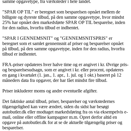
samme opgavetype, fra værksteder i hele landet.
"SPAR OP TIL" er beregnet som besparelsen opnået mellem de
billigste og dyreste tilbud, på den samme opgavetype, hvor mindst
25% har opnået den markedsførte SPAR OP TIL besparelse, inden
for den radius, hvorfra tilbud er indhentet.
"SPAR I GENNEMSNIT" og "GENNEMSNITSPRIS" er
beregnet som et samlet gennemsnit af priser og besparelser opnået
på tilbud, på den samme opgavetype, inden for den radius, hvorfra
tilbud er indhentet.
FRA-priser opdateres hver halve time og er angivet i kr. Øvrige pris-
og besparelsesudsagn, som er angivet i kr. eller procent, opdateres
en gang i kvartalet (1. jan., 1. apr., 1. jul. og 1 okt.) baseret på 12
måneders data fra opgaver, der har fået mindst fire tilbud.
Priser inkluderer moms og andre eventuelle afgifter.
Det faktiske antal tilbud, priser, besparelser og værkstedernes
tilgængelighed kan være ændret, siden du sidst har besøgt
autobutler.dk eller modtaget markedsføring fra os via eksempelvis e-
mail, online eller offline kampagner m.m. Opret derfor altid en
opgave på autobutler.dk for at se de aktuelle tilgængelig priser og
besparelser.