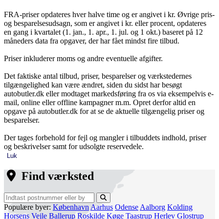
FRA-priser opdateres hver halve time og er angivet i kr. Øvrige pris-
og besparelsesudsagn, som er angivet i kr. eller procent, opdateres
en gang i kvartalet (1. jan., 1. apr., 1. jul. og 1 okt.) baseret på 12
måneders data fra opgaver, der har fået mindst fire tilbud.
Priser inkluderer moms og andre eventuelle afgifter.
Det faktiske antal tilbud, priser, besparelser og værkstedernes
tilgængelighed kan være ændret, siden du sidst har besøgt
autobutler.dk eller modtaget markedsføring fra os via eksempelvis e-
mail, online eller offline kampagner m.m. Opret derfor altid en
opgave på autobutler.dk for at se de aktuelle tilgængelig priser og
besparelser.
Der tages forbehold for fejl og mangler i tilbuddets indhold, priser
og beskrivelser samt for udsolgte reservedele.
Luk
Find værksted
Populære byer:
København
Aarhus
Odense
Aalborg
Kolding
Horsens
Vejle
Ballerup
Roskilde
Køge
Taastrup
Herlev
Glostrup