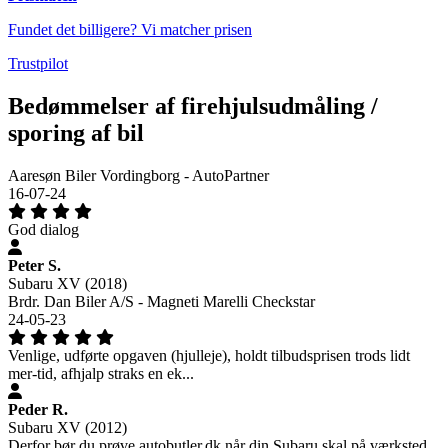
Fundet det billigere? Vi matcher prisen
Trustpilot
Bedømmelser af firehjulsudmåling /
sporing af bil
Aaresøn Biler Vordingborg - AutoPartner
16-07-24
God dialog
Peter S.
Subaru XV (2018)
Brdr. Dan Biler A/S - Magneti Marelli Checkstar
24-05-23
Venlige, udførte opgaven (hjulleje), holdt tilbudsprisen trods lidt
mer-tid, afhjalp straks en ek...
Peder R.
Subaru XV (2012)
Derfor bør du prøve autobutler.dk når din Subaru skal på værksted