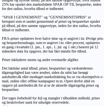
billigste og dyreste tilbud, på den samme opgavetype, hvor mindst
25% har opnået den markedsførte SPAR OP TIL besparelse, inden
for den radius, hvorfra tilbud er indhentet.
"SPAR I GENNEMSNIT" og "GENNEMSNITSPRIS" er
beregnet som et samlet gennemsnit af priser og besparelser opnået
på tilbud, på den samme opgavetype, inden for den radius, hvorfra
tilbud er indhentet.
FRA-priser opdateres hver halve time og er angivet i kr. Øvrige pris-
og besparelsesudsagn, som er angivet i kr. eller procent, opdateres
en gang i kvartalet (1. jan., 1. apr., 1. jul. og 1 okt.) baseret på 12
måneders data fra opgaver, der har fået mindst fire tilbud.
Priser inkluderer moms og andre eventuelle afgifter.
Det faktiske antal tilbud, priser, besparelser og værkstedernes
tilgængelighed kan være ændret, siden du sidst har besøgt
autobutler.dk eller modtaget markedsføring fra os via eksempelvis e-
mail, online eller offline kampagner m.m. Opret derfor altid en
opgave på autobutler.dk for at se de aktuelle tilgængelig priser og
besparelser.
Der tages forbehold for fejl og mangler i tilbuddets indhold, priser
og beskrivelser samt for udsolgte reservedele.