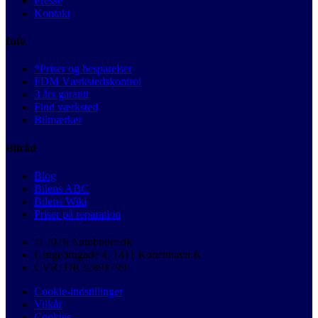
Presse
Kontakt
Info
*Priser og besparelser
FDM Værkstedskontrol
3 års garanti
Find værksted
Bilmærker
Bilråd
Blog
Bilens ABC
Bilens Wiki
Priser på reparation
© 2026 Autobutler.dk
Langebrogade 4, 1411 København K
CVR: DK32891799
Cookie-indstillinger
Vilkår
Cookies