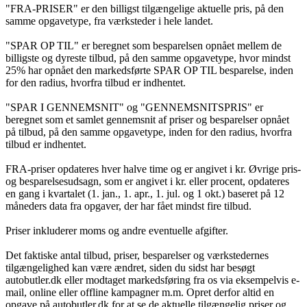
"FRA-PRISER" er den billigst tilgængelige aktuelle pris, på den
samme opgavetype, fra værksteder i hele landet.
"SPAR OP TIL" er beregnet som besparelsen opnået mellem de
billigste og dyreste tilbud, på den samme opgavetype, hvor mindst
25% har opnået den markedsførte SPAR OP TIL besparelse, inden
for den radius, hvorfra tilbud er indhentet.
"SPAR I GENNEMSNIT" og "GENNEMSNITSPRIS" er
beregnet som et samlet gennemsnit af priser og besparelser opnået
på tilbud, på den samme opgavetype, inden for den radius, hvorfra
tilbud er indhentet.
FRA-priser opdateres hver halve time og er angivet i kr. Øvrige pris-
og besparelsesudsagn, som er angivet i kr. eller procent, opdateres
en gang i kvartalet (1. jan., 1. apr., 1. jul. og 1 okt.) baseret på 12
måneders data fra opgaver, der har fået mindst fire tilbud.
Priser inkluderer moms og andre eventuelle afgifter.
Det faktiske antal tilbud, priser, besparelser og værkstedernes
tilgængelighed kan være ændret, siden du sidst har besøgt
autobutler.dk eller modtaget markedsføring fra os via eksempelvis e-
mail, online eller offline kampagner m.m. Opret derfor altid en
opgave på autobutler.dk for at se de aktuelle tilgængelig priser og