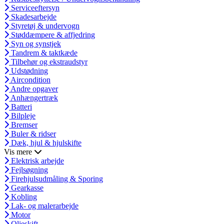
Serviceeftersyn
Skadesarbejde
Styretøj & undervogn
Støddæmpere & affjedring
Syn og synstjek
Tandrem & taktkæde
Tilbehør og ekstraudstyr
Udstødning
Aircondition
Andre opgaver
Anhængertræk
Batteri
Bilpleje
Bremser
Buler & ridser
Dæk, hjul & hjulskifte
Vis mere
Elektrisk arbejde
Fejlsøgning
Firehjulsudmåling & Sporing
Gearkasse
Kobling
Lak- og malerarbejde
Motor
Olieskift