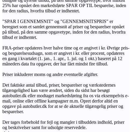
billigste og dyreste tilbud, på den samme opgavetype, hvor mindst
25% har opnået den markedsførte SPAR OP TIL besparelse, inden
for den radius, hvorfra tilbud er indhentet.
"SPAR I GENNEMSNIT" og "GENNEMSNITSPRIS" er
beregnet som et samlet gennemsnit af priser og besparelser opnået
på tilbud, på den samme opgavetype, inden for den radius, hvorfra
tilbud er indhentet.
FRA-priser opdateres hver halve time og er angivet i kr. Øvrige pris-
og besparelsesudsagn, som er angivet i kr. eller procent, opdateres
en gang i kvartalet (1. jan., 1. apr., 1. jul. og 1 okt.) baseret på 12
måneders data fra opgaver, der har fået mindst fire tilbud.
Priser inkluderer moms og andre eventuelle afgifter.
Det faktiske antal tilbud, priser, besparelser og værkstedernes
tilgængelighed kan være ændret, siden du sidst har besøgt
autobutler.dk eller modtaget markedsføring fra os via eksempelvis e-
mail, online eller offline kampagner m.m. Opret derfor altid en
opgave på autobutler.dk for at se de aktuelle tilgængelig priser og
besparelser.
Der tages forbehold for fejl og mangler i tilbuddets indhold, priser
og beskrivelser samt for udsolgte reservedele.