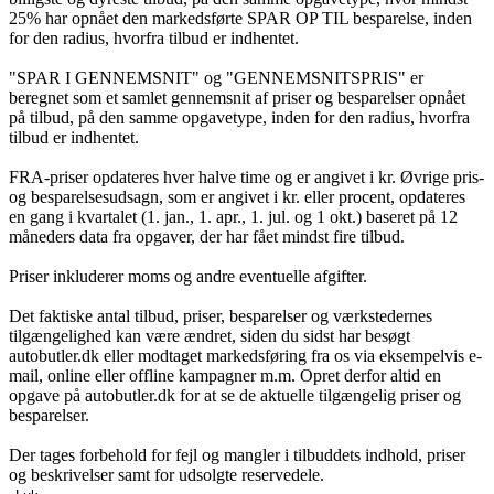
25% har opnået den markedsførte SPAR OP TIL besparelse, inden
for den radius, hvorfra tilbud er indhentet.
"SPAR I GENNEMSNIT" og "GENNEMSNITSPRIS" er
beregnet som et samlet gennemsnit af priser og besparelser opnået
på tilbud, på den samme opgavetype, inden for den radius, hvorfra
tilbud er indhentet.
FRA-priser opdateres hver halve time og er angivet i kr. Øvrige pris-
og besparelsesudsagn, som er angivet i kr. eller procent, opdateres
en gang i kvartalet (1. jan., 1. apr., 1. jul. og 1 okt.) baseret på 12
måneders data fra opgaver, der har fået mindst fire tilbud.
Priser inkluderer moms og andre eventuelle afgifter.
Det faktiske antal tilbud, priser, besparelser og værkstedernes
tilgængelighed kan være ændret, siden du sidst har besøgt
autobutler.dk eller modtaget markedsføring fra os via eksempelvis e-
mail, online eller offline kampagner m.m. Opret derfor altid en
opgave på autobutler.dk for at se de aktuelle tilgængelig priser og
besparelser.
Der tages forbehold for fejl og mangler i tilbuddets indhold, priser
og beskrivelser samt for udsolgte reservedele.