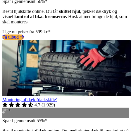
Spar i gennemsnit 56%*
Bestil hjulskifte online. Du får
skiftet hjul
, tjekket dæktryk og
visuel
kontrol af bl.a. bremserne.
Husk at medbringe de hjul, som
skal monteres.
Lige nu priser fra 599 kr.*
Få tilbud
Montering af dæk (dækskifte)
4.7
(
1.929
)
Spar i gennemsnit 55%*
Bestil montering af dæk online. Du medbringer dæk til montering på