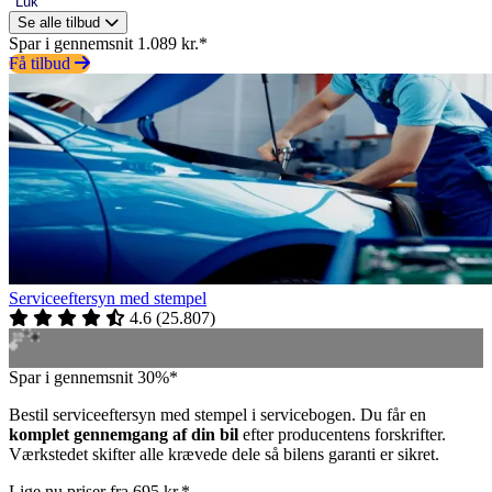
Luk
Se alle tilbud
Spar i gennemsnit 1.089 kr.*
Få tilbud
Serviceeftersyn med stempel
4.6
(
25.807
)
Spar i gennemsnit 30%*
Bestil serviceeftersyn med stempel i servicebogen. Du får en
komplet gennemgang af din bil
efter producentens forskrifter.
Værkstedet skifter alle krævede dele så bilens garanti er sikret.
Lige nu priser fra 695 kr.*