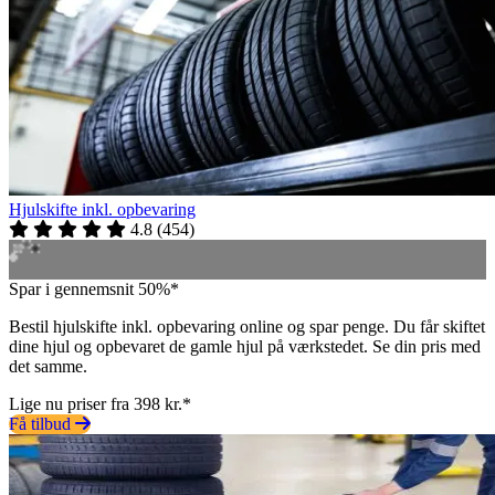
Hjulskifte inkl. opbevaring
4.8
(
454
)
Spar i gennemsnit 50%*
Bestil hjulskifte inkl. opbevaring online og spar penge. Du får skiftet
dine hjul og opbevaret de gamle hjul på værkstedet. Se din pris med
det samme.
Lige nu priser fra 398 kr.*
Få tilbud