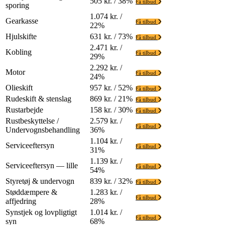
505 kr. / 38%
Få tilbud
sporing
1.074 kr. /
Gearkasse
Få tilbud
22%
Hjulskifte
631 kr. / 73%
Få tilbud
2.471 kr. /
Kobling
Få tilbud
29%
2.292 kr. /
Motor
Få tilbud
24%
Olieskift
957 kr. / 52%
Få tilbud
Rudeskift & stenslag
869 kr. / 21%
Få tilbud
Rustarbejde
158 kr. / 30%
Få tilbud
Rustbeskyttelse /
2.579 kr. /
Få tilbud
Undervognsbehandling
36%
1.104 kr. /
Serviceeftersyn
Få tilbud
31%
1.139 kr. /
Serviceeftersyn — lille
Få tilbud
54%
Styretøj & undervogn
839 kr. / 32%
Få tilbud
Støddæmpere &
1.283 kr. /
Få tilbud
affjedring
28%
Synstjek og lovpligtigt
1.014 kr. /
Få tilbud
syn
68%