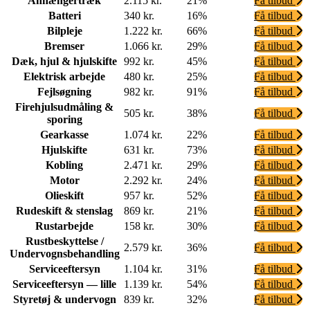
Anhængertræk
2.115 kr.
21%
Få tilbud
Batteri
340 kr.
16%
Få tilbud
Bilpleje
1.222 kr.
66%
Få tilbud
Bremser
1.066 kr.
29%
Få tilbud
Dæk, hjul & hjulskifte
992 kr.
45%
Få tilbud
Elektrisk arbejde
480 kr.
25%
Få tilbud
Fejlsøgning
982 kr.
91%
Få tilbud
Firehjulsudmåling &
505 kr.
38%
Få tilbud
sporing
Gearkasse
1.074 kr.
22%
Få tilbud
Hjulskifte
631 kr.
73%
Få tilbud
Kobling
2.471 kr.
29%
Få tilbud
Motor
2.292 kr.
24%
Få tilbud
Olieskift
957 kr.
52%
Få tilbud
Rudeskift & stenslag
869 kr.
21%
Få tilbud
Rustarbejde
158 kr.
30%
Få tilbud
Rustbeskyttelse /
2.579 kr.
36%
Få tilbud
Undervognsbehandling
Serviceeftersyn
1.104 kr.
31%
Få tilbud
Serviceeftersyn — lille
1.139 kr.
54%
Få tilbud
Styretøj & undervogn
839 kr.
32%
Få tilbud