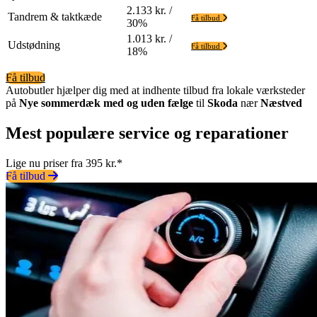
2.133 kr. /
Tandrem & taktkæde
Få tilbud
30%
1.013 kr. /
Udstødning
Få tilbud
18%
Få tilbud
Autobutler hjælper dig med at indhente tilbud fra lokale værksteder
på
Nye sommerdæk med og uden fælge
til
Skoda
nær
Næstved
Mest populære service og reparationer
Lige nu priser fra 395 kr.*
Få tilbud