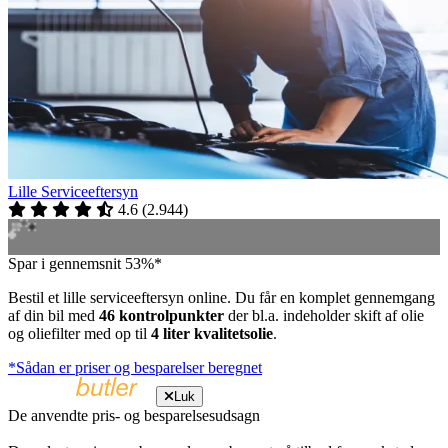
Lille Serviceeftersyn
4.6
(
2.944
)
Spar i gennemsnit 53%*
Bestil et lille serviceeftersyn online. Du får en komplet gennemgang
af din bil med
46 kontrolpunkter
der bl.a. indeholder skift af olie
og oliefilter med op til
4 liter kvalitetsolie
.
*Sådan er priser og besparelser beregnet
Luk
De anvendte pris- og besparelsesudsagn