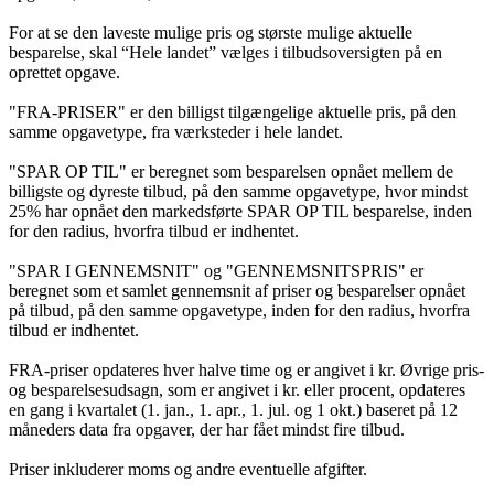
For at se den laveste mulige pris og største mulige aktuelle
besparelse, skal “Hele landet” vælges i tilbudsoversigten på en
oprettet opgave.
"FRA-PRISER" er den billigst tilgængelige aktuelle pris, på den
samme opgavetype, fra værksteder i hele landet.
"SPAR OP TIL" er beregnet som besparelsen opnået mellem de
billigste og dyreste tilbud, på den samme opgavetype, hvor mindst
25% har opnået den markedsførte SPAR OP TIL besparelse, inden
for den radius, hvorfra tilbud er indhentet.
"SPAR I GENNEMSNIT" og "GENNEMSNITSPRIS" er
beregnet som et samlet gennemsnit af priser og besparelser opnået
på tilbud, på den samme opgavetype, inden for den radius, hvorfra
tilbud er indhentet.
FRA-priser opdateres hver halve time og er angivet i kr. Øvrige pris-
og besparelsesudsagn, som er angivet i kr. eller procent, opdateres
en gang i kvartalet (1. jan., 1. apr., 1. jul. og 1 okt.) baseret på 12
måneders data fra opgaver, der har fået mindst fire tilbud.
Priser inkluderer moms og andre eventuelle afgifter.