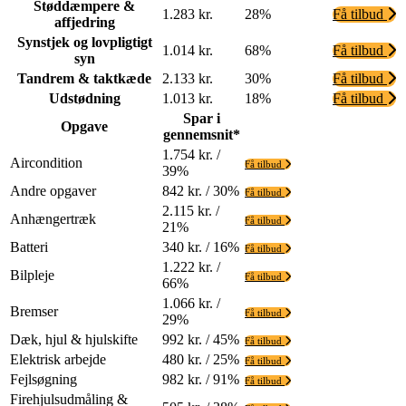
Støddæmpere &
1.283 kr.
28%
Få tilbud
affjedring
Synstjek og lovpligtigt
1.014 kr.
68%
Få tilbud
syn
Tandrem & taktkæde
2.133 kr.
30%
Få tilbud
Udstødning
1.013 kr.
18%
Få tilbud
Spar i
Opgave
gennemsnit*
1.754 kr. /
Aircondition
Få tilbud
39%
Andre opgaver
842 kr. / 30%
Få tilbud
2.115 kr. /
Anhængertræk
Få tilbud
21%
Batteri
340 kr. / 16%
Få tilbud
1.222 kr. /
Bilpleje
Få tilbud
66%
1.066 kr. /
Bremser
Få tilbud
29%
Dæk, hjul & hjulskifte
992 kr. / 45%
Få tilbud
Elektrisk arbejde
480 kr. / 25%
Få tilbud
Fejlsøgning
982 kr. / 91%
Få tilbud
Firehjulsudmåling &