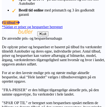
Autobutler
Bestil tid online
med prismatch og 3 års godkendt
garanti
Få tilbud
*Sådan er priser og besparelser beregnet
Luk
De anvendte pris- og besparelsesudsagn
De oplyste priser og besparelser er baseret på tilbud fra værksteder
tilmeldt Autobutler og deres egne, individuelle priser. Antal tilbud,
priser og besparelser kan variere afhængig af bilmærke, model,
årgang, værkstedernes tilgængelighed samt hvornår og hvor i landet,
opgaven ønskes udført.
For at se den laveste mulige pris og største mulige aktuelle
besparelse, skal “Hele landet” vælges i tilbudsoversigten på en
oprettet opgave.
"FRA-PRISER" er den billigst tilgængelige aktuelle pris, på den
samme opgavetype, fra værksteder i hele landet.
"SPAR OP TIL" er beregnet som besparelsen opnået mellem de