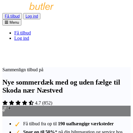
Få tilbud
Log ind
Menu
Få tilbud
Log ind
Sammenlign tilbud på
Nye sommerdæk med og uden fælge til
Skoda nær Næstved
4.7
(
852
)
Få tilbud fra op til
190 uafhængige værksteder
Spar op til 50%
* på din bilreparation og service hos