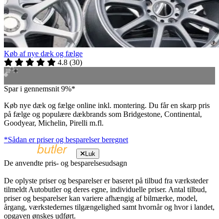
Køb af nye dæk og fælge
4.8
(
30
)
Spar i gennemsnit 9%*
Køb nye dæk og fælge online inkl. montering. Du får en skarp pris
på fælge og populære dækbrands som Bridgestone, Continental,
Goodyear, Michelin, Pirelli m.fl.
*Sådan er priser og besparelser beregnet
Luk
De anvendte pris- og besparelsesudsagn
De oplyste priser og besparelser er baseret på tilbud fra værksteder
tilmeldt Autobutler og deres egne, individuelle priser. Antal tilbud,
priser og besparelser kan variere afhængig af bilmærke, model,
årgang, værkstedernes tilgængelighed samt hvornår og hvor i landet,
opgaven ønskes udført.