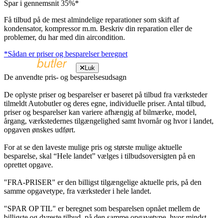
Spar i gennemsnit 35%*
Få tilbud på de mest almindelige reparationer som skift af
kondensator, kompressor m.m. Beskriv din reparation eller de
problemer, du har med din aircondition.
*Sådan er priser og besparelser beregnet
Luk
De anvendte pris- og besparelsesudsagn
De oplyste priser og besparelser er baseret på tilbud fra værksteder
tilmeldt Autobutler og deres egne, individuelle priser. Antal tilbud,
priser og besparelser kan variere afhængig af bilmærke, model,
årgang, værkstedernes tilgængelighed samt hvornår og hvor i landet,
opgaven ønskes udført.
For at se den laveste mulige pris og største mulige aktuelle
besparelse, skal “Hele landet” vælges i tilbudsoversigten på en
oprettet opgave.
"FRA-PRISER" er den billigst tilgængelige aktuelle pris, på den
samme opgavetype, fra værksteder i hele landet.
"SPAR OP TIL" er beregnet som besparelsen opnået mellem de
billigste og dyreste tilbud, på den samme opgavetype, hvor mindst