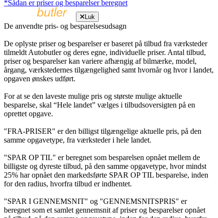
*Sådan er priser og besparelser beregnet
Luk
De anvendte pris- og besparelsesudsagn
De oplyste priser og besparelser er baseret på tilbud fra værksteder
tilmeldt Autobutler og deres egne, individuelle priser. Antal tilbud,
priser og besparelser kan variere afhængig af bilmærke, model,
årgang, værkstedernes tilgængelighed samt hvornår og hvor i landet,
opgaven ønskes udført.
For at se den laveste mulige pris og største mulige aktuelle
besparelse, skal “Hele landet” vælges i tilbudsoversigten på en
oprettet opgave.
"FRA-PRISER" er den billigst tilgængelige aktuelle pris, på den
samme opgavetype, fra værksteder i hele landet.
"SPAR OP TIL" er beregnet som besparelsen opnået mellem de
billigste og dyreste tilbud, på den samme opgavetype, hvor mindst
25% har opnået den markedsførte SPAR OP TIL besparelse, inden
for den radius, hvorfra tilbud er indhentet.
"SPAR I GENNEMSNIT" og "GENNEMSNITSPRIS" er
beregnet som et samlet gennemsnit af priser og besparelser opnået