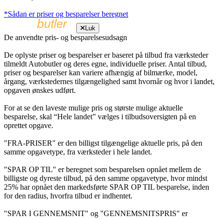
*Sådan er priser og besparelser beregnet
Luk
De anvendte pris- og besparelsesudsagn
De oplyste priser og besparelser er baseret på tilbud fra værksteder
tilmeldt Autobutler og deres egne, individuelle priser. Antal tilbud,
priser og besparelser kan variere afhængig af bilmærke, model,
årgang, værkstedernes tilgængelighed samt hvornår og hvor i landet,
opgaven ønskes udført.
For at se den laveste mulige pris og største mulige aktuelle
besparelse, skal “Hele landet” vælges i tilbudsoversigten på en
oprettet opgave.
"FRA-PRISER" er den billigst tilgængelige aktuelle pris, på den
samme opgavetype, fra værksteder i hele landet.
"SPAR OP TIL" er beregnet som besparelsen opnået mellem de
billigste og dyreste tilbud, på den samme opgavetype, hvor mindst
25% har opnået den markedsførte SPAR OP TIL besparelse, inden
for den radius, hvorfra tilbud er indhentet.
"SPAR I GENNEMSNIT" og "GENNEMSNITSPRIS" er