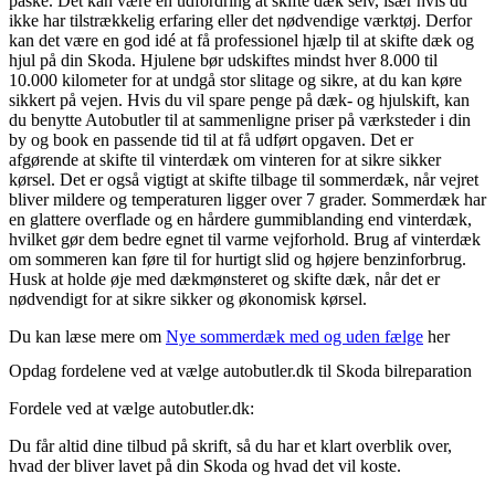
påske. Det kan være en udfordring at skifte dæk selv, især hvis du
ikke har tilstrækkelig erfaring eller det nødvendige værktøj. Derfor
kan det være en god idé at få professionel hjælp til at skifte dæk og
hjul på din Skoda. Hjulene bør udskiftes mindst hver 8.000 til
10.000 kilometer for at undgå stor slitage og sikre, at du kan køre
sikkert på vejen. Hvis du vil spare penge på dæk- og hjulskift, kan
du benytte Autobutler til at sammenligne priser på værksteder i din
by og book en passende tid til at få udført opgaven. Det er
afgørende at skifte til vinterdæk om vinteren for at sikre sikker
kørsel. Det er også vigtigt at skifte tilbage til sommerdæk, når vejret
bliver mildere og temperaturen ligger over 7 grader. Sommerdæk har
en glattere overflade og en hårdere gummiblanding end vinterdæk,
hvilket gør dem bedre egnet til varme vejforhold. Brug af vinterdæk
om sommeren kan føre til for hurtigt slid og højere benzinforbrug.
Husk at holde øje med dækmønsteret og skifte dæk, når det er
nødvendigt for at sikre sikker og økonomisk kørsel.
Du kan læse mere om
Nye sommerdæk med og uden fælge
her
Opdag fordelene ved at vælge autobutler.dk til Skoda bilreparation
Fordele ved at vælge autobutler.dk:
Du får altid dine tilbud på skrift, så du har et klart overblik over,
hvad der bliver lavet på din Skoda og hvad det vil koste.