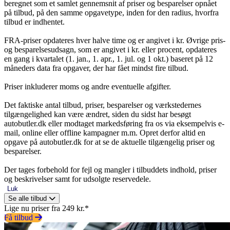
beregnet som et samlet gennemsnit af priser og besparelser opnået
på tilbud, på den samme opgavetype, inden for den radius, hvorfra
tilbud er indhentet.
FRA-priser opdateres hver halve time og er angivet i kr. Øvrige pris-
og besparelsesudsagn, som er angivet i kr. eller procent, opdateres
en gang i kvartalet (1. jan., 1. apr., 1. jul. og 1 okt.) baseret på 12
måneders data fra opgaver, der har fået mindst fire tilbud.
Priser inkluderer moms og andre eventuelle afgifter.
Det faktiske antal tilbud, priser, besparelser og værkstedernes
tilgængelighed kan være ændret, siden du sidst har besøgt
autobutler.dk eller modtaget markedsføring fra os via eksempelvis e-
mail, online eller offline kampagner m.m. Opret derfor altid en
opgave på autobutler.dk for at se de aktuelle tilgængelig priser og
besparelser.
Der tages forbehold for fejl og mangler i tilbuddets indhold, priser
og beskrivelser samt for udsolgte reservedele.
Luk
Se alle tilbud
Lige nu priser fra 249 kr.*
Få tilbud