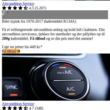
Aircondition Service
4.5
(
5.207
)
Biler typisk fra 1970-2017 (kølemiddel R134A)
Få et velfungerende aircondition-anlæg og kold luft i kabinen. Din
aircondition serviceres, tjekkes for utætheder og der påfyldes op til
200g
kølemiddel.
Få tilbud
og se din pris med det samme!
Lige nu priser fra 449 kr.*
Få tilbud
Aircondition Service
4.7
(
348
)