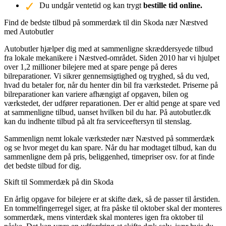
Du undgår ventetid og kan trygt
bestille tid online.
Find de bedste tilbud på sommerdæk til din Skoda nær Næstved
med Autobutler
Autobutler hjælper dig med at sammenligne skræddersyede tilbud
fra lokale mekanikere i Næstved-området. Siden 2010 har vi hjulpet
over 1,2 millioner bilejere med at spare penge på deres
bilreparationer. Vi sikrer gennemsigtighed og tryghed, så du ved,
hvad du betaler for, når du henter din bil fra værkstedet. Priserne på
bilreparationer kan variere afhængigt af opgaven, bilen og
værkstedet, der udfører reparationen. Der er altid penge at spare ved
at sammenligne tilbud, uanset hvilken bil du har. På autobutler.dk
kan du indhente tilbud på alt fra serviceeftersyn til stenslag.
Sammenlign nemt lokale værksteder nær Næstved på sommerdæk
og se hvor meget du kan spare. Når du har modtaget tilbud, kan du
sammenligne dem på pris, beliggenhed, timepriser osv. for at finde
det bedste tilbud for dig.
Skift til Sommerdæk på din Skoda
En årlig opgave for bilejere er at skifte dæk, så de passer til årstiden.
En tommelfingerregel siger, at fra påske til oktober skal der monteres
sommerdæk, mens vinterdæk skal monteres igen fra oktober til