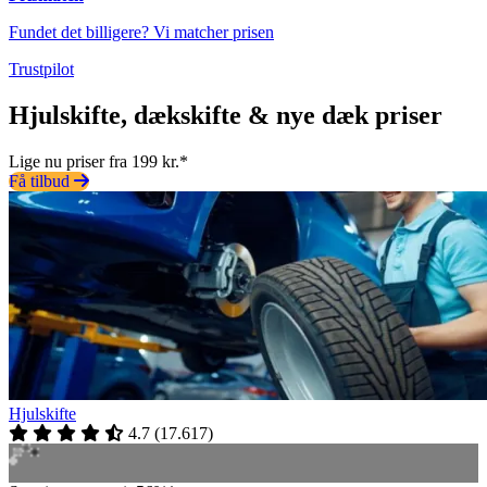
Fundet det billigere? Vi matcher prisen
Trustpilot
Hjulskifte, dækskifte & nye dæk priser
Lige nu priser fra 199 kr.*
Få tilbud
Hjulskifte
4.7
(
17.617
)