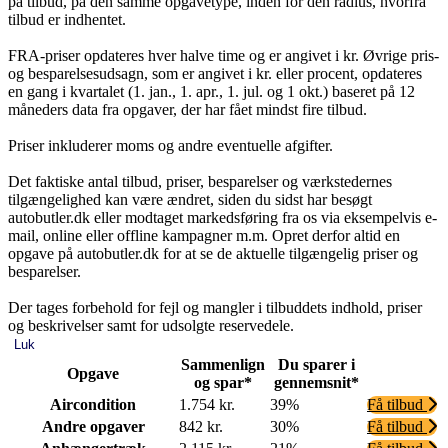
på tilbud, på den samme opgavetype, inden for den radius, hvorfra
tilbud er indhentet.
FRA-priser opdateres hver halve time og er angivet i kr. Øvrige pris-
og besparelsesudsagn, som er angivet i kr. eller procent, opdateres
en gang i kvartalet (1. jan., 1. apr., 1. jul. og 1 okt.) baseret på 12
måneders data fra opgaver, der har fået mindst fire tilbud.
Priser inkluderer moms og andre eventuelle afgifter.
Det faktiske antal tilbud, priser, besparelser og værkstedernes
tilgængelighed kan være ændret, siden du sidst har besøgt
autobutler.dk eller modtaget markedsføring fra os via eksempelvis e-
mail, online eller offline kampagner m.m. Opret derfor altid en
opgave på autobutler.dk for at se de aktuelle tilgængelig priser og
besparelser.
Der tages forbehold for fejl og mangler i tilbuddets indhold, priser
og beskrivelser samt for udsolgte reservedele.
Luk
Sammenlign
Du sparer i
Opgave
og spar*
gennemsnit*
Aircondition
1.754 kr.
39%
Få tilbud
Andre opgaver
842 kr.
30%
Få tilbud