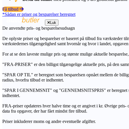
Få tilbud
*Sådan er priser og besparelser beregnet
Luk
De anvendte pris- og besparelsesudsagn
De oplyste priser og besparelser er baseret på tilbud fra værksteder ti
værkstedernes tilgængelighed samt hvornår og hvor i landet, opgaven
For at se den laveste mulige pris og største mulige aktuelle besparelse
"FRA-PRISER" er den billigst tilgængelige aktuelle pris, på den samm
"SPAR OP TIL" er beregnet som besparelsen opnået mellem de billig
radius, hvorfra tilbud er indhentet.
"SPAR I GENNEMSNIT" og "GENNEMSNITSPRIS" er beregnet som et sam
indhentet.
FRA-priser opdateres hver halve time og er angivet i kr. Øvrige pris- og
data fra opgaver, der har fået mindst fire tilbud.
Priser inkluderer moms og andre eventuelle afgifter.