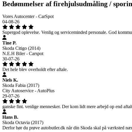
Bedømmelser af firehjulsudmåling / sporing
Vores Autocenter - CarSpot
04-08-26
Supergod oplevelse. Venlig og serviceminded personale. God kommuni
Tine P.
Skoda Citigo (2014)
N.E.H Biler - Carspot
30-07-26
Det hele blev overholdt efter aftale.
Niels K.
Skoda Fabia (2017)
City Autoservice - AutoPlus
29-07-26
ganske fint. venlige mennesker. Der kom lidt mere arbejd op end aftal
Hans B.
Skoda Octavia (2017)
Derfor bør du prøve autobutler.dk når din Skoda skal på værksted n