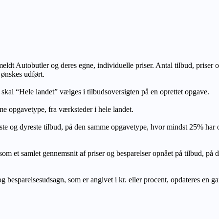
lmeldt Autobutler og deres egne, individuelle priser. Antal tilbud, prise
 ønskes udført.
, skal “Hele landet” vælges i tilbudsoversigten på en oprettet opgave.
e opgavetype, fra værksteder i hele landet.
ste og dyreste tilbud, på den samme opgavetype, hvor mindst 25% har
let gennemsnit af priser og besparelser opnået på tilbud, på den s
 besparelsesudsagn, som er angivet i kr. eller procent, opdateres en gang 