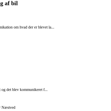
 af bil
kation om hvad der er blevet la...
t og det blev kommunikeret f...
ær Næstved