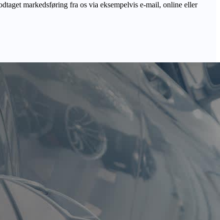
odtaget markedsføring fra os via eksempelvis e-mail, online eller