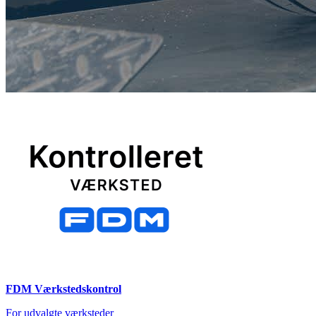
FDM Værkstedskontrol
For udvalgte værksteder