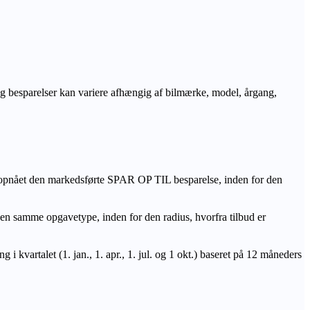
r og besparelser kan variere afhængig af bilmærke, model, årgang,
 opnået den markedsførte SPAR OP TIL besparelse, inden for den
amme opgavetype, inden for den radius, hvorfra tilbud er
i kvartalet (1. jan., 1. apr., 1. jul. og 1 okt.) baseret på 12 måneders