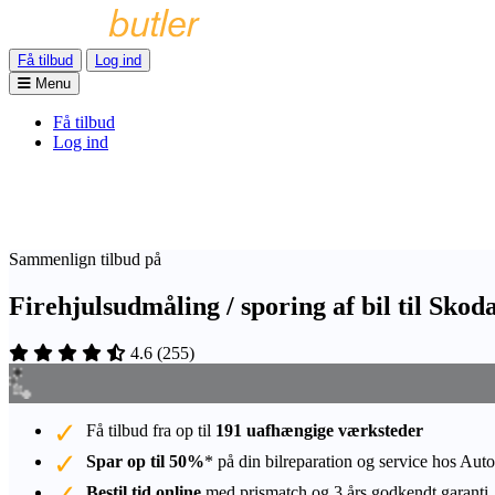
Få tilbud
Log ind
Menu
Få tilbud
Log ind
Sammenlign tilbud på
Firehjulsudmåling / sporing af bil til Sko
4.6
(
255
)
Få tilbud fra op til
191 uafhængige værksteder
Spar op til 50%
* på din bilreparation og service hos Auto
Bestil tid online
med prismatch og 3 års godkendt garanti