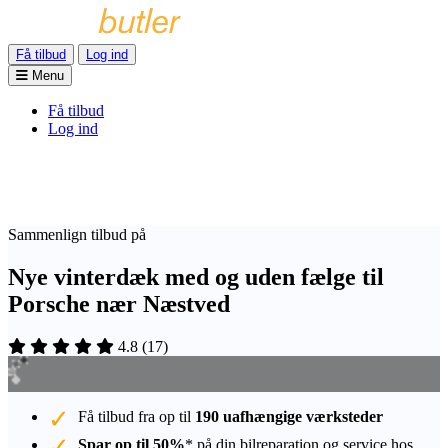
Få tilbud
Log ind
Menu
Få tilbud
Log ind
Sammenlign tilbud på
Nye vinterdæk med og uden fælge til
Porsche nær Næstved
4.8
(
17
)
Få tilbud fra op til
190 uafhængige værksteder
Spar op til 50%
* på din bilreparation og service hos