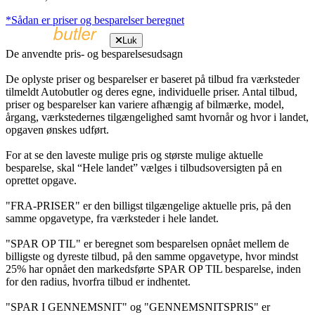
*Sådan er priser og besparelser beregnet
Luk
De anvendte pris- og besparelsesudsagn
De oplyste priser og besparelser er baseret på tilbud fra værksteder
tilmeldt Autobutler og deres egne, individuelle priser. Antal tilbud,
priser og besparelser kan variere afhængig af bilmærke, model,
årgang, værkstedernes tilgængelighed samt hvornår og hvor i landet,
opgaven ønskes udført.
For at se den laveste mulige pris og største mulige aktuelle
besparelse, skal “Hele landet” vælges i tilbudsoversigten på en
oprettet opgave.
"FRA-PRISER" er den billigst tilgængelige aktuelle pris, på den
samme opgavetype, fra værksteder i hele landet.
"SPAR OP TIL" er beregnet som besparelsen opnået mellem de
billigste og dyreste tilbud, på den samme opgavetype, hvor mindst
25% har opnået den markedsførte SPAR OP TIL besparelse, inden
for den radius, hvorfra tilbud er indhentet.
"SPAR I GENNEMSNIT" og "GENNEMSNITSPRIS" er