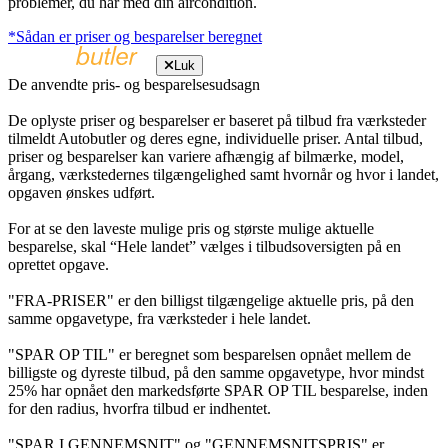
problemer, du har med din aircondition.
*Sådan er priser og besparelser beregnet
Luk
De anvendte pris- og besparelsesudsagn
De oplyste priser og besparelser er baseret på tilbud fra værksteder
tilmeldt Autobutler og deres egne, individuelle priser. Antal tilbud,
priser og besparelser kan variere afhængig af bilmærke, model,
årgang, værkstedernes tilgængelighed samt hvornår og hvor i landet,
opgaven ønskes udført.
For at se den laveste mulige pris og største mulige aktuelle
besparelse, skal “Hele landet” vælges i tilbudsoversigten på en
oprettet opgave.
"FRA-PRISER" er den billigst tilgængelige aktuelle pris, på den
samme opgavetype, fra værksteder i hele landet.
"SPAR OP TIL" er beregnet som besparelsen opnået mellem de
billigste og dyreste tilbud, på den samme opgavetype, hvor mindst
25% har opnået den markedsførte SPAR OP TIL besparelse, inden
for den radius, hvorfra tilbud er indhentet.
"SPAR I GENNEMSNIT" og "GENNEMSNITSPRIS" er