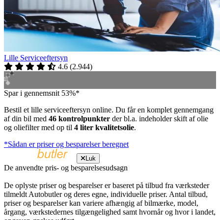
Lille Serviceeftersyn
4.6
(
2.944
)
Spar i gennemsnit 53%*
Bestil et lille serviceeftersyn online. Du får en komplet gennemgang
af din bil med
46 kontrolpunkter
der bl.a. indeholder skift af olie
og oliefilter med op til
4 liter kvalitetsolie
.
*Sådan er priser og besparelser beregnet
Luk
De anvendte pris- og besparelsesudsagn
De oplyste priser og besparelser er baseret på tilbud fra værksteder
tilmeldt Autobutler og deres egne, individuelle priser. Antal tilbud,
priser og besparelser kan variere afhængig af bilmærke, model,
årgang, værkstedernes tilgængelighed samt hvornår og hvor i landet,