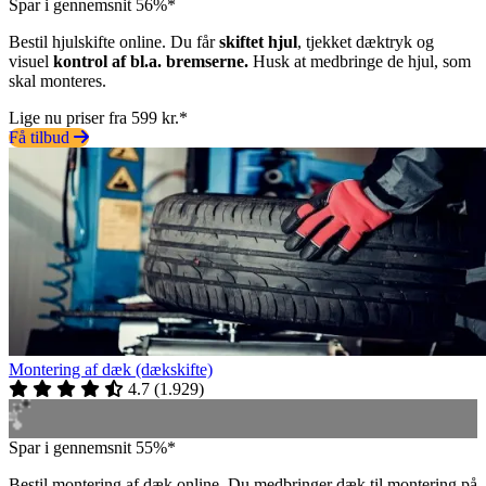
Spar i gennemsnit 56%*
Bestil hjulskifte online. Du får
skiftet hjul
, tjekket dæktryk og
visuel
kontrol af bl.a. bremserne.
Husk at medbringe de hjul, som
skal monteres.
Lige nu priser fra 599 kr.*
Få tilbud
Montering af dæk (dækskifte)
4.7
(
1.929
)
Spar i gennemsnit 55%*
Bestil montering af dæk online. Du medbringer dæk til montering på