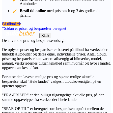
Autobutler
Bestil tid online
med prismatch og 3 års godkendt
garanti
Få tilbud
*Sådan er priser og besparelser beregnet
Luk
De anvendte pris- og besparelsesudsagn
De oplyste priser og besparelser er baseret på tilbud fra værksteder
tilmeldt Autobutler og deres egne, individuelle priser. Antal tilbud,
priser og besparelser kan variere afhængig af bilmærke, model,
årgang, værkstedernes tilgængelighed samt hvornår og hvor i landet,
opgaven ønskes udført.
For at se den laveste mulige pris og største mulige aktuelle
besparelse, skal “Hele landet” vælges i tilbudsoversigten på en
oprettet opgave.
"FRA-PRISER" er den billigst tilgængelige aktuelle pris, på den
samme opgavetype, fra værksteder i hele landet.
"SPAR OP TIL" er beregnet som besparelsen opnået mellem de