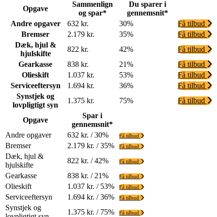
Sammenlign
Du sparer i
Opgave
og spar*
gennemsnit*
Andre opgaver
632 kr.
30%
Få tilbud
Bremser
2.179 kr.
35%
Få tilbud
Dæk, hjul &
822 kr.
42%
Få tilbud
hjulskifte
Gearkasse
838 kr.
21%
Få tilbud
Olieskift
1.037 kr.
53%
Få tilbud
Serviceeftersyn
1.694 kr.
36%
Få tilbud
Synstjek og
1.375 kr.
75%
Få tilbud
lovpligtigt syn
Spar i
Opgave
gennemsnit*
Andre opgaver
632 kr. / 30%
Få tilbud
Bremser
2.179 kr. / 35%
Få tilbud
Dæk, hjul &
822 kr. / 42%
Få tilbud
hjulskifte
Gearkasse
838 kr. / 21%
Få tilbud
Olieskift
1.037 kr. / 53%
Få tilbud
Serviceeftersyn
1.694 kr. / 36%
Få tilbud
Synstjek og
1.375 kr. / 75%
Få tilbud
lovpligtigt syn