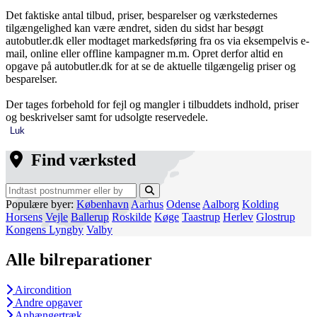
Det faktiske antal tilbud, priser, besparelser og værkstedernes
tilgængelighed kan være ændret, siden du sidst har besøgt
autobutler.dk eller modtaget markedsføring fra os via eksempelvis e-
mail, online eller offline kampagner m.m. Opret derfor altid en
opgave på autobutler.dk for at se de aktuelle tilgængelig priser og
besparelser.
Der tages forbehold for fejl og mangler i tilbuddets indhold, priser
og beskrivelser samt for udsolgte reservedele.
Luk
Find værksted
Populære byer:
København
Aarhus
Odense
Aalborg
Kolding
Horsens
Vejle
Ballerup
Roskilde
Køge
Taastrup
Herlev
Glostrup
Kongens Lyngby
Valby
Alle bilreparationer
Aircondition
Andre opgaver
Anhængertræk