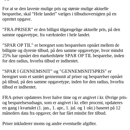
For at se den laveste mulige pris og største mulige aktuelle
besparelse, skal “Hele landet” vælges i tilbudsoversigten på en
oprettet opgave.
"FRA-PRISER" er den billigst tilgængelige aktuelle pris, på den
samme opgavetype, fra værksteder i hele landet.
"SPAR OP TIL" er beregnet som besparelsen opnået mellem de
billigste og dyreste tilbud, på den samme opgavetype, hvor mindst
25% har opnået den markedsførte SPAR OP TIL besparelse, inden
for den radius, hvorfra tilbud er indhentet.
"SPAR I GENNEMSNIT" og "GENNEMSNITSPRIS" er
beregnet som et samlet gennemsnit af priser og besparelser opnået
på tilbud, på den samme opgavetype, inden for den radius, hvorfra
tilbud er indhentet.
FRA-priser opdateres hver halve time og er angivet i kr. Øvrige pris-
og besparelsesudsagn, som er angivet i kr. eller procent, opdateres
en gang i kvartalet (1. jan., 1. apr., 1. jul. og 1 okt.) baseret på 12
måneders data fra opgaver, der har fået mindst fire tilbud.
Priser inkluderer moms og andre eventuelle afgifter.