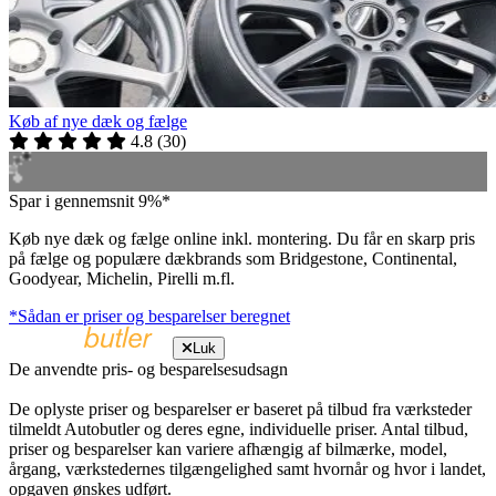
Køb af nye dæk og fælge
4.8
(
30
)
Spar i gennemsnit 9%*
Køb nye dæk og fælge online inkl. montering. Du får en skarp pris
på fælge og populære dækbrands som Bridgestone, Continental,
Goodyear, Michelin, Pirelli m.fl.
*Sådan er priser og besparelser beregnet
Luk
De anvendte pris- og besparelsesudsagn
De oplyste priser og besparelser er baseret på tilbud fra værksteder
tilmeldt Autobutler og deres egne, individuelle priser. Antal tilbud,
priser og besparelser kan variere afhængig af bilmærke, model,
årgang, værkstedernes tilgængelighed samt hvornår og hvor i landet,
opgaven ønskes udført.