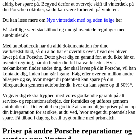
aldrig bør spare på. Begynd derfor at overveje skift til vinterdæk på
din Porsche i oktober, så du kan være forberedt på vinteren.
Du kan læse mere om
Nye vinterdæk med og uden fælge
her
Få skriftlige værkstadstilbud og undgå uventede regninger med
autobutler.dk
Med autobutler.dk har du altid dokumentation for dine
værkstedstilbud, så du altid har et overblik over, hvad der bliver
lavet på din Porsche. Dette giver dig en garanti for, at du ikke får en
uventet regning, når du henter din bil fra værkstedet. Hvis
mekanikeren finder andre ting, der skal laves på din Porsche, vil han
kontakte dig, inden han går i gang. Følg efter over en million andre
bilsejere og se, hvor meget du potentielt kan spare på din
bilreparation gennem autobutler.dk, hvor du kan spare op til 50%*.
Vi giver dig ekstra tryghed med vores godkendte garanti på alt
service- og reparationsarbejde, der formidles og udføres gennem
autobutler.dk. Det er altid en god idé at sammenligne priser på netop
din bilreparation for at sikre, at du ved, hvor meget du potentielt kan
spare. Få tilbud i dag og bestil trygt online med prismatch.
Priser på andre Porsche reparationer og