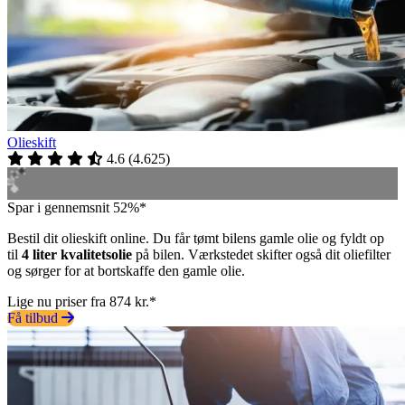
Olieskift
4.6
(
4.625
)
Spar i gennemsnit 52%*
Bestil dit olieskift online. Du får tømt bilens gamle olie og fyldt op
til
4 liter kvalitetsolie
på bilen. Værkstedet skifter også dit oliefilter
og sørger for at bortskaffe den gamle olie.
Lige nu priser fra 874 kr.*
Få tilbud