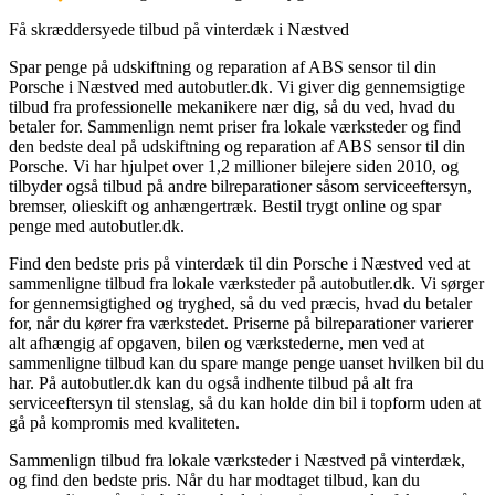
Få skræddersyede tilbud på vinterdæk i Næstved
Spar penge på udskiftning og reparation af ABS sensor til din
Porsche i Næstved med autobutler.dk. Vi giver dig gennemsigtige
tilbud fra professionelle mekanikere nær dig, så du ved, hvad du
betaler for. Sammenlign nemt priser fra lokale værksteder og find
den bedste deal på udskiftning og reparation af ABS sensor til din
Porsche. Vi har hjulpet over 1,2 millioner bilejere siden 2010, og
tilbyder også tilbud på andre bilreparationer såsom serviceeftersyn,
bremser, olieskift og anhængertræk. Bestil trygt online og spar
penge med autobutler.dk.
Find den bedste pris på vinterdæk til din Porsche i Næstved ved at
sammenligne tilbud fra lokale værksteder på autobutler.dk. Vi sørger
for gennemsigtighed og tryghed, så du ved præcis, hvad du betaler
for, når du kører fra værkstedet. Priserne på bilreparationer varierer
alt afhængig af opgaven, bilen og værkstederne, men ved at
sammenligne tilbud kan du spare mange penge uanset hvilken bil du
har. På autobutler.dk kan du også indhente tilbud på alt fra
serviceeftersyn til stenslag, så du kan holde din bil i topform uden at
gå på kompromis med kvaliteten.
Sammenlign tilbud fra lokale værksteder i Næstved på vinterdæk,
og find den bedste pris. Når du har modtaget tilbud, kan du