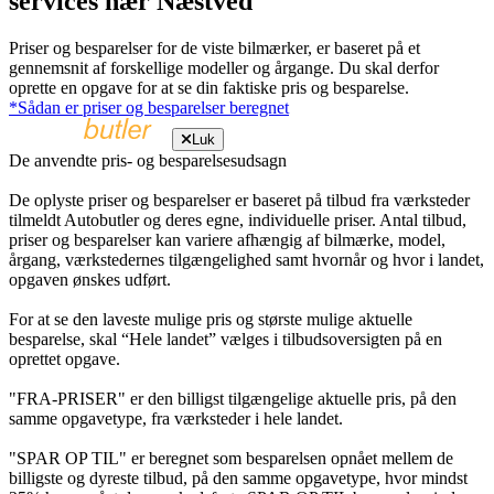
services nær Næstved
Priser og besparelser for de viste bilmærker, er baseret på et
gennemsnit af forskellige modeller og årgange. Du skal derfor
oprette en opgave for at se din faktiske pris og besparelse.
*Sådan er priser og besparelser beregnet
Luk
De anvendte pris- og besparelsesudsagn
De oplyste priser og besparelser er baseret på tilbud fra værksteder
tilmeldt Autobutler og deres egne, individuelle priser. Antal tilbud,
priser og besparelser kan variere afhængig af bilmærke, model,
årgang, værkstedernes tilgængelighed samt hvornår og hvor i landet,
opgaven ønskes udført.
For at se den laveste mulige pris og største mulige aktuelle
besparelse, skal “Hele landet” vælges i tilbudsoversigten på en
oprettet opgave.
"FRA-PRISER" er den billigst tilgængelige aktuelle pris, på den
samme opgavetype, fra værksteder i hele landet.
"SPAR OP TIL" er beregnet som besparelsen opnået mellem de
billigste og dyreste tilbud, på den samme opgavetype, hvor mindst