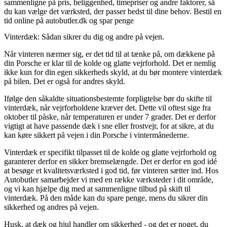
sammenligne på pris, beliggenhed, timepriser og andre faktorer, så
du kan vælge det værksted, der passer bedst til dine behov. Bestil en
tid online på autobutler.dk og spar penge
Vinterdæk: Sådan sikrer du dig og andre på vejen.
Når vinteren nærmer sig, er det tid til at tænke på, om dækkene på
din Porsche er klar til de kolde og glatte vejrforhold. Det er nemlig
ikke kun for din egen sikkerheds skyld, at du bør montere vinterdæk
på bilen. Det er også for andres skyld.
Ifølge den såkaldte situationsbestemte forpligtelse bør du skifte til
vinterdæk, når vejrforholdene kræver det. Dette vil oftest sige fra
oktober til påske, når temperaturen er under 7 grader. Det er derfor
vigtigt at have passende dæk i sne eller frostvejr, for at sikre, at du
kan køre sikkert på vejen i din Porsche i vintermånederne.
Vinterdæk er specifikt tilpasset til de kolde og glatte vejrforhold og
garanterer derfor en sikker bremselængde. Det er derfor en god idé
at besøge et kvalitetsværksted i god tid, før vinteren sætter ind. Hos
Autobutler samarbejder vi med en række værksteder i dit område,
og vi kan hjælpe dig med at sammenligne tilbud på skift til
vinterdæk. På den måde kan du spare penge, mens du sikrer din
sikkerhed og andres på vejen.
Husk, at dæk og hjul handler om sikkerhed - og det er noget, du