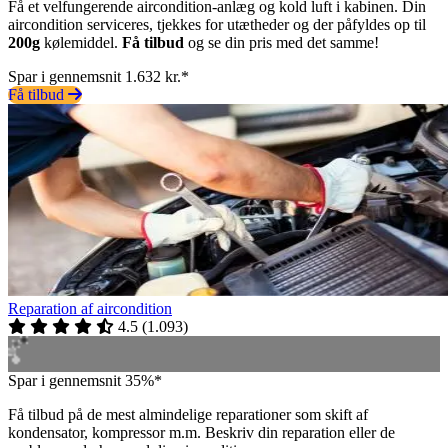
Få et velfungerende aircondition-anlæg og kold luft i kabinen. Din
aircondition serviceres, tjekkes for utætheder og der påfyldes op til
200g
kølemiddel.
Få tilbud
og se din pris med det samme!
Spar i gennemsnit 1.632 kr.*
Få tilbud
Reparation af aircondition
4.5
(
1.093
)
Spar i gennemsnit 35%*
Få tilbud på de mest almindelige reparationer som skift af
kondensator, kompressor m.m. Beskriv din reparation eller de