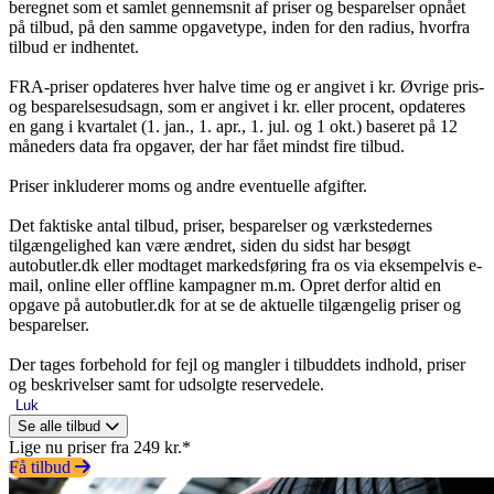
beregnet som et samlet gennemsnit af priser og besparelser opnået
på tilbud, på den samme opgavetype, inden for den radius, hvorfra
tilbud er indhentet.
FRA-priser opdateres hver halve time og er angivet i kr. Øvrige pris-
og besparelsesudsagn, som er angivet i kr. eller procent, opdateres
en gang i kvartalet (1. jan., 1. apr., 1. jul. og 1 okt.) baseret på 12
måneders data fra opgaver, der har fået mindst fire tilbud.
Priser inkluderer moms og andre eventuelle afgifter.
Det faktiske antal tilbud, priser, besparelser og værkstedernes
tilgængelighed kan være ændret, siden du sidst har besøgt
autobutler.dk eller modtaget markedsføring fra os via eksempelvis e-
mail, online eller offline kampagner m.m. Opret derfor altid en
opgave på autobutler.dk for at se de aktuelle tilgængelig priser og
besparelser.
Der tages forbehold for fejl og mangler i tilbuddets indhold, priser
og beskrivelser samt for udsolgte reservedele.
Luk
Se alle tilbud
Lige nu priser fra 249 kr.*
Få tilbud