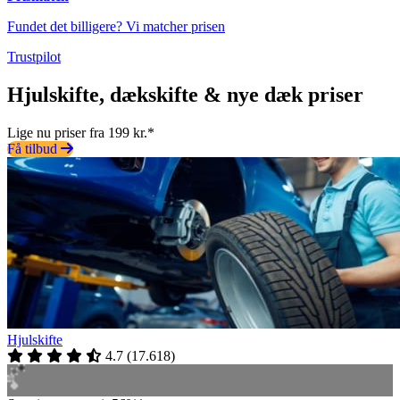
Fundet det billigere? Vi matcher prisen
Trustpilot
Hjulskifte, dækskifte & nye dæk priser
Lige nu priser fra 199 kr.*
Få tilbud
Hjulskifte
4.7
(
17.618
)