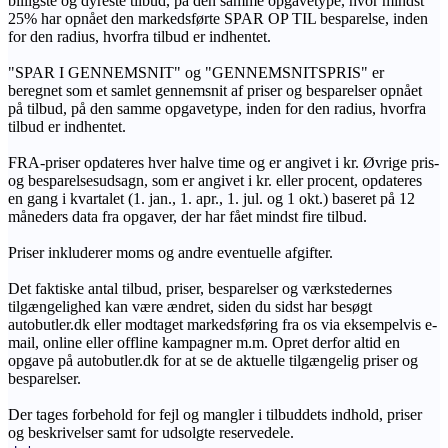
billigste og dyreste tilbud, på den samme opgavetype, hvor mindst
25% har opnået den markedsførte SPAR OP TIL besparelse, inden
for den radius, hvorfra tilbud er indhentet.
"SPAR I GENNEMSNIT" og "GENNEMSNITSPRIS" er
beregnet som et samlet gennemsnit af priser og besparelser opnået
på tilbud, på den samme opgavetype, inden for den radius, hvorfra
tilbud er indhentet.
FRA-priser opdateres hver halve time og er angivet i kr. Øvrige pris-
og besparelsesudsagn, som er angivet i kr. eller procent, opdateres
en gang i kvartalet (1. jan., 1. apr., 1. jul. og 1 okt.) baseret på 12
måneders data fra opgaver, der har fået mindst fire tilbud.
Priser inkluderer moms og andre eventuelle afgifter.
Det faktiske antal tilbud, priser, besparelser og værkstedernes
tilgængelighed kan være ændret, siden du sidst har besøgt
autobutler.dk eller modtaget markedsføring fra os via eksempelvis e-
mail, online eller offline kampagner m.m. Opret derfor altid en
opgave på autobutler.dk for at se de aktuelle tilgængelig priser og
besparelser.
Der tages forbehold for fejl og mangler i tilbuddets indhold, priser
og beskrivelser samt for udsolgte reservedele.