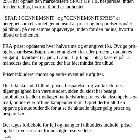
25% har opnået den markedsførte SPAR OP TIL besparelse, inden
for den radius, hvorfra tilbud er indhentet.
"SPAR I GENNEMSNIT" og "GENNEMSNITSPRIS" er
beregnet som et samlet gennemsnit af priser og besparelser opnået
på tilbud, på den samme opgavetype, inden for den radius, hvorfra
tilbud er indhentet.
FRA-priser opdateres hver halve time og er angivet i kr. Øvrige pris-
og besparelsesudsagn, som er angivet i kr. eller procent, opdateres
en gang i kvartalet (1. jan., 1. apr., 1. jul. og 1 okt.) baseret på 12
måneders data fra opgaver, der har fået mindst fire tilbud.
Priser inkluderer moms og andre eventuelle afgifter.
Det faktiske antal tilbud, priser, besparelser og værkstedernes
tilgængelighed kan være ændret, siden du sidst har besøgt
autobutler.dk eller modtaget markedsføring fra os via eksempelvis e-
mail, online eller offline kampagner m.m. Opret derfor altid en
opgave på autobutler.dk for at se de aktuelle tilgængelig priser og
besparelser.
Der tages forbehold for fejl og mangler i tilbuddets indhold, priser
og beskrivelser samt for udsolgte reservedele.
Luk