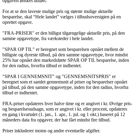
opgaven ønskes udført.
For at se den laveste mulige pris og største mulige aktuelle
besparelse, skal “Hele landet” vælges i tilbudsoversigten på en
oprettet opgave.
"FRA-PRISER" er den billigst tilgængelige aktuelle pris, på den
samme opgavetype, fra værksteder i hele landet.
"SPAR OP TIL" er beregnet som besparelsen opnået mellem de
billigste og dyreste tilbud, på den samme opgavetype, hvor mindst
25% har opnået den markedsførte SPAR OP TIL besparelse, inden
for den radius, hvorfra tilbud er indhentet.
"SPAR I GENNEMSNIT" og "GENNEMSNITSPRIS" er
beregnet som et samlet gennemsnit af priser og besparelser opnået
på tilbud, på den samme opgavetype, inden for den radius, hvorfra
tilbud er indhentet.
FRA-priser opdateres hver halve time og er angivet i kr. Øvrige pris-
og besparelsesudsagn, som er angivet i kr. eller procent, opdateres
en gang i kvartalet (1. jan., 1. apr., 1. jul. og 1 okt.) baseret på 12
måneders data fra opgaver, der har fået mindst fire tilbud.
Priser inkluderer moms og andre eventuelle afgifter.