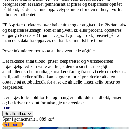
beregnet som et samlet gennemsnit af priser og besparelser opnået
på tilbud, på den samme opgavetype, inden for den radius, hvorfra
tilbud er indhentet.
FRA-priser opdateres hver halve time og er angivet i kr. Øvrige pris-
og besparelsesudsagn, som er angivet i kr. eller procent, opdateres
en gang i kvartalet (1. jan., 1. apr., 1. jul. og 1 okt.) baseret på 12
måneders data fra opgaver, der har fået mindst fire tilbud.
Priser inkluderer moms og andre eventuelle afgifter.
Det faktiske antal tilbud, priser, besparelser og værkstedernes
tilgængelighed kan være ændret, siden du sidst har besøgt
autobutler.dk eller modtaget markedsføring fra os via eksempelvis e-
mail, online eller offline kampagner m.m. Opret derfor altid en
opgave på autobutler.dk for at se de aktuelle tilgængelig priser og
besparelser.
Der tages forbehold for fejl og mangler i tilbuddets indhold, priser
og beskrivelser samt for udsolgte reservedele.
Luk
Se alle tilbud
Spar i gennemsnit 1.089 kr.*
Få tilbud