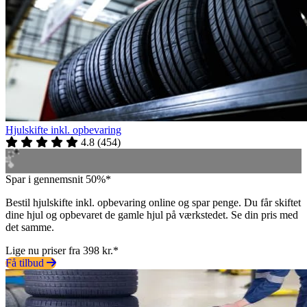
Hjulskifte inkl. opbevaring
4.8
(
454
)
Spar i gennemsnit 50%*
Bestil hjulskifte inkl. opbevaring online og spar penge. Du får skiftet
dine hjul og opbevaret de gamle hjul på værkstedet. Se din pris med
det samme.
Lige nu priser fra 398 kr.*
Få tilbud