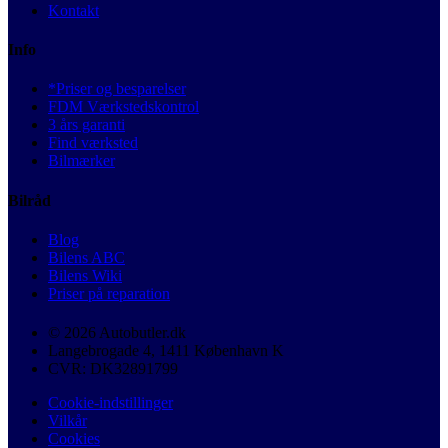
Kontakt
Info
*Priser og besparelser
FDM Værkstedskontrol
3 års garanti
Find værksted
Bilmærker
Bilråd
Blog
Bilens ABC
Bilens Wiki
Priser på reparation
© 2026 Autobutler.dk
Langebrogade 4, 1411 København K
CVR: DK32891799
Cookie-indstillinger
Vilkår
Cookies