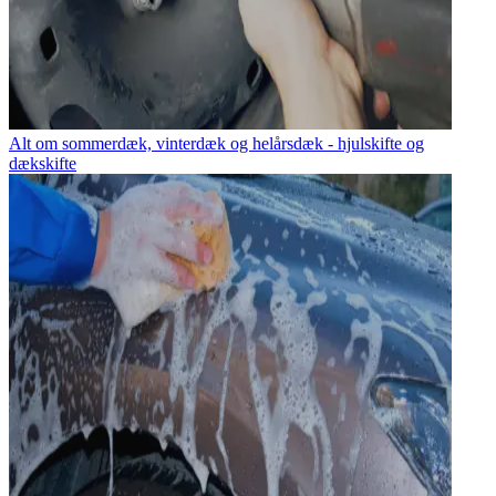
Alt om sommerdæk, vinterdæk og helårsdæk - hjulskifte og
dækskifte