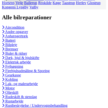
Horsens
Vejle
Ballerup
Roskilde
Køge
Taastrup
Herlev
Glostrup
Kongens Lyngby
Valby
Alle bilreparationer
Aircondition
Andre opgaver
Anhængertræk
Batteri
Bilpleje
Bremser
Buler & ridser
Dæk, hjul & hjulskifte
Elektrisk arbejde
Fejlsøgning
Firehjulsudmåling & Sporing
Gearkasse
Kobling
Lak- og malerarbejde
Motor
Olieskift
Rudeskift & stenslag
Rustarbejde
Rustbeskyttelse / Undervognsbehandling