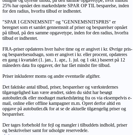
billigste og dyreste tilbud, på den samme opgavetype, hvor mindst
25% har opnået den markedsførte SPAR OP TIL besparelse, inden
for den radius, hvorfra tilbud er indhentet.
"SPAR I GENNEMSNIT" og "GENNEMSNITSPRIS" er
beregnet som et samlet gennemsnit af priser og besparelser opnået
på tilbud, på den samme opgavetype, inden for den radius, hvorfra
tilbud er indhentet.
FRA-priser opdateres hver halve time og er angivet i kr. Øvrige pris-
og besparelsesudsagn, som er angivet i kr. eller procent, opdateres
en gang i kvartalet (1. jan., 1. apr., 1. jul. og 1 okt.) baseret på 12
måneders data fra opgaver, der har fået mindst fire tilbud.
Priser inkluderer moms og andre eventuelle afgifter.
Det faktiske antal tilbud, priser, besparelser og værkstedernes
tilgængelighed kan være ændret, siden du sidst har besøgt
autobutler.dk eller modtaget markedsføring fra os via eksempelvis e-
mail, online eller offline kampagner m.m. Opret derfor altid en
opgave på autobutler.dk for at se de aktuelle tilgængelig priser og
besparelser.
Der tages forbehold for fejl og mangler i tilbuddets indhold, priser
og beskrivelser samt for udsolgte reservedele.