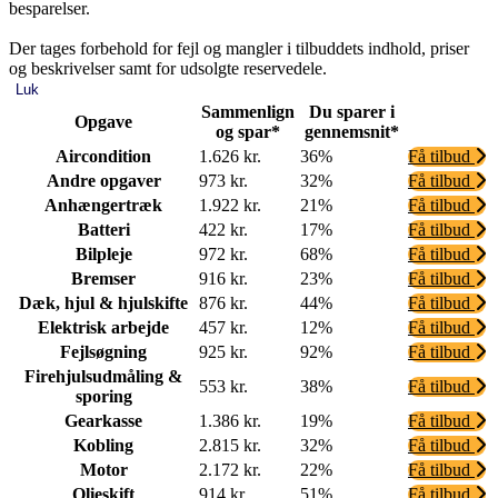
besparelser.
Der tages forbehold for fejl og mangler i tilbuddets indhold, priser
og beskrivelser samt for udsolgte reservedele.
Luk
Sammenlign
Du sparer i
Opgave
og spar*
gennemsnit*
Aircondition
1.626 kr.
36%
Få tilbud
Andre opgaver
973 kr.
32%
Få tilbud
Anhængertræk
1.922 kr.
21%
Få tilbud
Batteri
422 kr.
17%
Få tilbud
Bilpleje
972 kr.
68%
Få tilbud
Bremser
916 kr.
23%
Få tilbud
Dæk, hjul & hjulskifte
876 kr.
44%
Få tilbud
Elektrisk arbejde
457 kr.
12%
Få tilbud
Fejlsøgning
925 kr.
92%
Få tilbud
Firehjulsudmåling &
553 kr.
38%
Få tilbud
sporing
Gearkasse
1.386 kr.
19%
Få tilbud
Kobling
2.815 kr.
32%
Få tilbud
Motor
2.172 kr.
22%
Få tilbud
Olieskift
914 kr.
51%
Få tilbud