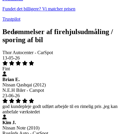
Fundet det billigere? Vi matcher prisen
Trustpilot
Bedømmelser af firehjulsudmåling /
sporing af bil
Thor Autocenter - CarSpot
13-05-26
Fint
Brian E.
Nissan Qashqai (2012)
N.E.H Biler - Carspot
23-06-26
god kundepleje godt udført arbejde til en rimelig pris ,jeg kan
anbefale værkstedet
Kim J.
Nissan Note (2010)
Rugårds Auto - CarSpot