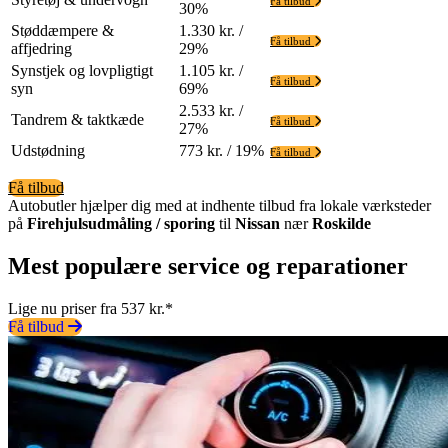
Få tilbud
30%
Støddæmpere &
1.330 kr. /
Få tilbud
affjedring
29%
Synstjek og lovpligtigt
1.105 kr. /
Få tilbud
syn
69%
2.533 kr. /
Tandrem & taktkæde
Få tilbud
27%
Udstødning
773 kr. / 19%
Få tilbud
Få tilbud
Autobutler hjælper dig med at indhente tilbud fra lokale værksteder
på
Firehjulsudmåling / sporing
til
Nissan
nær
Roskilde
Mest populære service og reparationer
Lige nu priser fra 537 kr.*
Få tilbud