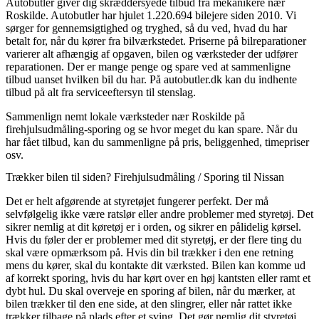
Autobutler giver dig skræddersyede tilbud fra mekanikere nær
Roskilde. Autobutler har hjulet 1.220.694 bilejere siden 2010. Vi
sørger for gennemsigtighed og tryghed, så du ved, hvad du har
betalt for, når du kører fra bilværkstedet. Priserne på bilreparationer
varierer alt afhængig af opgaven, bilen og værksteder der udfører
reparationen. Der er mange penge og spare ved at sammenligne
tilbud uanset hvilken bil du har. På autobutler.dk kan du indhente
tilbud på alt fra serviceeftersyn til stenslag.
Sammenlign nemt lokale værksteder nær Roskilde på
firehjulsudmåling-sporing og se hvor meget du kan spare. Når du
har fået tilbud, kan du sammenligne på pris, beliggenhed, timepriser
osv.
Trækker bilen til siden? Firehjulsudmåling / Sporing til Nissan
Det er helt afgørende at styretøjet fungerer perfekt. Der må
selvfølgelig ikke være ratslør eller andre problemer med styretøj. Det
sikrer nemlig at dit køretøj er i orden, og sikrer en pålidelig kørsel.
Hvis du føler der er problemer med dit styretøj, er der flere ting du
skal være opmærksom på. Hvis din bil trækker i den ene retning
mens du kører, skal du kontakte dit værksted. Bilen kan komme ud
af korrekt sporing, hvis du har kørt over en høj kantsten eller ramt et
dybt hul. Du skal overveje en sporing af bilen, når du mærker, at
bilen trækker til den ene side, at den slingrer, eller når rattet ikke
trækker tilbage på plads efter et sving. Det gør nemlig dit styretøj