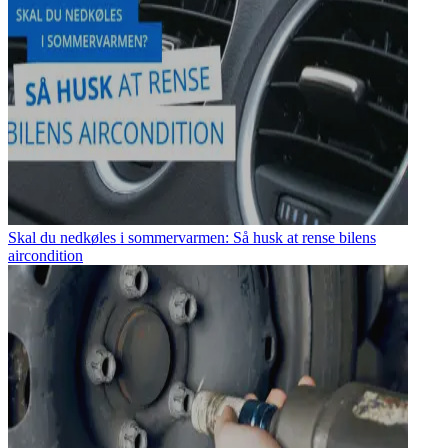
Skal du nedkøles i sommervarmen: Så husk at rense bilens
aircondition