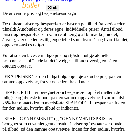
Luk
De anvendte pris- og besparelsesudsagn
De oplyste priser og besparelser er baseret på tilbud fra værksteder
tilmeldt Autobutler og deres egne, individuelle priser. Antal tilbud,
priser og besparelser kan variere afhængig af bilmærke, model,
årgang, værkstedernes tilgængelighed samt hvornår og hvor i landet,
opgaven ønskes udført.
For at se den laveste mulige pris og største mulige aktuelle
besparelse, skal “Hele landet” vælges i tilbudsoversigten på en
oprettet opgave.
"FRA-PRISER" er den billigst tilgængelige aktuelle pris, på den
samme opgavetype, fra værksteder i hele landet.
"SPAR OP TIL" er beregnet som besparelsen opnået mellem de
billigste og dyreste tilbud, på den samme opgavetype, hvor mindst
25% har opnået den markedsførte SPAR OP TIL besparelse, inden
for den radius, hvorfra tilbud er indhentet.
"SPAR I GENNEMSNIT" og "GENNEMSNITSPRIS" er
beregnet som et samlet gennemsnit af priser og besparelser opnået
på tilbud, på den samme opgavetype, inden for den radius, hvorfra