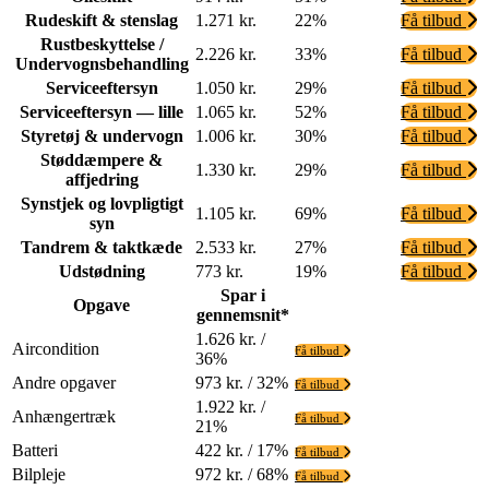
Rudeskift & stenslag
1.271 kr.
22%
Få tilbud
Rustbeskyttelse /
2.226 kr.
33%
Få tilbud
Undervognsbehandling
Serviceeftersyn
1.050 kr.
29%
Få tilbud
Serviceeftersyn — lille
1.065 kr.
52%
Få tilbud
Styretøj & undervogn
1.006 kr.
30%
Få tilbud
Støddæmpere &
1.330 kr.
29%
Få tilbud
affjedring
Synstjek og lovpligtigt
1.105 kr.
69%
Få tilbud
syn
Tandrem & taktkæde
2.533 kr.
27%
Få tilbud
Udstødning
773 kr.
19%
Få tilbud
Spar i
Opgave
gennemsnit*
1.626 kr. /
Aircondition
Få tilbud
36%
Andre opgaver
973 kr. / 32%
Få tilbud
1.922 kr. /
Anhængertræk
Få tilbud
21%
Batteri
422 kr. / 17%
Få tilbud
Bilpleje
972 kr. / 68%
Få tilbud