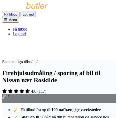
Få tilbud
Log ind
Menu
Få tilbud
Log ind
Sammenlign tilbud på
Firehjulsudmåling / sporing af bil til
Nissan nær Roskilde
4.6
(
117
)
Få tilbud fra op til
190 uafhængige værksteder
Spar op til 50%
* på din bilreparation og service hos