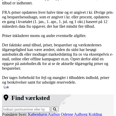
tilbud er indhentet.
FRA-priser opdateres hver halve time og er angivet i kr. Øvrige pris-
og besparelsesudsagn, som er angivet i kr. eller procent, opdateres
en gang i kvartalet (1. jan., 1. apr., 1. jul. og 1 okt.) baseret på 12
måneders data fra opgaver, der har fået mindst fire tilbud.
Priser inkluderer moms og andre eventuelle afgifter.
Det faktiske antal tilbud, priser, besparelser og værkstedernes
tilgængelighed kan være ændret, siden du sidst har besøgt
autobutler.dk eller modtaget markedsføring fra os via eksempelvis e-
mail, online eller offline kampagner m.m. Opret derfor altid en
opgave på autobutler.dk for at se de aktuelle tilgængelig priser og
besparelser.
Der tages forbehold for fejl og mangler i tilbuddets indhold, priser
og beskrivelser samt for udsolgte reservedele.
Luk
Find værksted
Populære byer:
København
Aarhus
Odense
Aalborg
Kolding