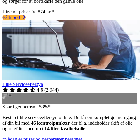
og sørger for at bortskaffe den gamle olie.
Lige nu priser fra 874 kr.*
Få tilbud
Lille Serviceeftersyn
4.6
(
2.944
)
Spar i gennemsnit 53%*
Bestil et lille serviceeftersyn online. Du får en komplet gennemgang
af din bil med
46 kontrolpunkter
der bl.a. indeholder skift af olie
og oliefilter med op til
4 liter kvalitetsolie
.
*Sådan er priser og besparelser beregnet