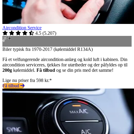
Aircondition Service
4.5
(
5.207
)
Biler typisk fra 1970-2017 (kølemiddel R134A)
Få et velfungerende aircondition-anlæg og kold luft i kabinen. Din
aircondition serviceres, tjekkes for utætheder og der påfyldes op til
200g
kølemiddel.
Få tilbud
og se din pris med det samme!
Lige nu priser fra 598 kr.*
Få tilbud