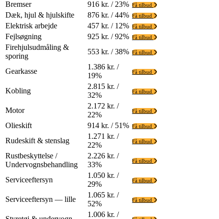
Bremser
916 kr. / 23%
Få tilbud
Dæk, hjul & hjulskifte
876 kr. / 44%
Få tilbud
Elektrisk arbejde
457 kr. / 12%
Få tilbud
Fejlsøgning
925 kr. / 92%
Få tilbud
Firehjulsudmåling &
553 kr. / 38%
Få tilbud
sporing
1.386 kr. /
Gearkasse
Få tilbud
19%
2.815 kr. /
Kobling
Få tilbud
32%
2.172 kr. /
Motor
Få tilbud
22%
Olieskift
914 kr. / 51%
Få tilbud
1.271 kr. /
Rudeskift & stenslag
Få tilbud
22%
Rustbeskyttelse /
2.226 kr. /
Få tilbud
Undervognsbehandling
33%
1.050 kr. /
Serviceeftersyn
Få tilbud
29%
1.065 kr. /
Serviceeftersyn — lille
Få tilbud
52%
1.006 kr. /
Styretøj & undervogn