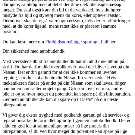
dårligere, samtidig med at det slider dine dæk uhensigtsmæssigt
meget. Du skal også køre din bil til dit værksted, hvis du hører
mislyde fra hjul og styretøj mens du kører, eller oplever ratslør.
Derudover skal du også være opmærksom, hvis der er udfordringer
med, at du kører ligeud, mens rattet ikke er placeret i samme
position.
Du kan læse mere om
Firehjulsudmåling / sporing af bil
her
Din sikkerhed med autobutler.dk
Med værkstedstilbud fra autobutler.dk har du altid dine tilbud på
skrift. Du har derfor altid overblik over hvad der bliver lavet på din
Nissan. Det er din garanti for at der ikke kommer en uventet
regning, når du skal afhente din Nissan fra værkstedet. Hvis
mekanikeren finder på andet på din Nissan som skal laves, ringer
han inden han sætter noget i gang. Gør som over en mio. andre
bilejer og se hvor meget du potentielt kan spare på din bilreparation.
Gennem autobutler.dk kan du spare op til 50%* på din næste
bilreparation
Vi giver dig ekstra tryghed med godkendt garanti på alt service- og
reparationsarbejde formidlet og udført gennem autobutler.dk. Det er
altid en god ide at sammenligne priser på lige præcis din
bilreparation, så du ved hvor meget du potentielt kan spare på lige