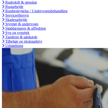
Rudeskift & stenslag
Rustarbejde
Rustbeskyttelse / Undervognsbehandling
Serviceeftersyn
Skadesarbejde
Styretøj & undervogn
Støddæmpere & affjedring
Syn og synstjek
Tandrem & taktkæde
Tilbehør og ekstraudstyr
Udstødning