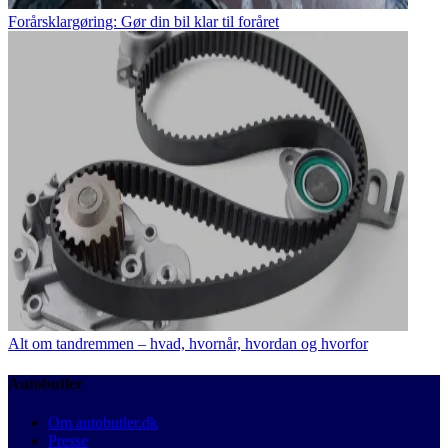
Forårsklargøring: Gør din bil klar til foråret
Alt om tandremmen – hvad, hvornår, hvordan og hvorfor
Autobutler
Om autobutler.dk
Presse