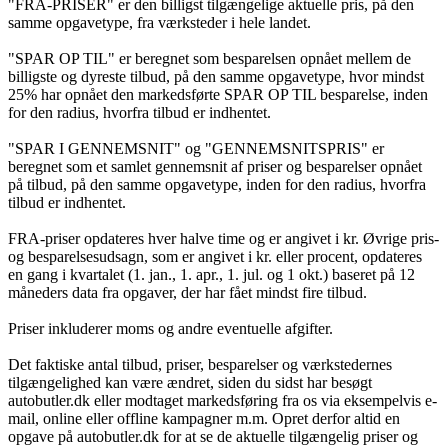
"FRA-PRISER" er den billigst tilgængelige aktuelle pris, på den
samme opgavetype, fra værksteder i hele landet.
"SPAR OP TIL" er beregnet som besparelsen opnået mellem de
billigste og dyreste tilbud, på den samme opgavetype, hvor mindst
25% har opnået den markedsførte SPAR OP TIL besparelse, inden
for den radius, hvorfra tilbud er indhentet.
"SPAR I GENNEMSNIT" og "GENNEMSNITSPRIS" er
beregnet som et samlet gennemsnit af priser og besparelser opnået
på tilbud, på den samme opgavetype, inden for den radius, hvorfra
tilbud er indhentet.
FRA-priser opdateres hver halve time og er angivet i kr. Øvrige pris-
og besparelsesudsagn, som er angivet i kr. eller procent, opdateres
en gang i kvartalet (1. jan., 1. apr., 1. jul. og 1 okt.) baseret på 12
måneders data fra opgaver, der har fået mindst fire tilbud.
Priser inkluderer moms og andre eventuelle afgifter.
Det faktiske antal tilbud, priser, besparelser og værkstedernes
tilgængelighed kan være ændret, siden du sidst har besøgt
autobutler.dk eller modtaget markedsføring fra os via eksempelvis e-
mail, online eller offline kampagner m.m. Opret derfor altid en
opgave på autobutler.dk for at se de aktuelle tilgængelig priser og