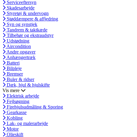
Serviceeftersyn
Skadesarbejde
Styretøj & undervogn
Støddæmpere & affjedring
Syn og synstjek
Tandrem & taktkæde
Tilbehør og ekstraudstyr
Udstødning
Aircondition
Andre opgaver
Anhængertræk
Batteri
Bilpleje
Bremser
Buler & ridser
Dæk, hjul & hjulskifte
Vis mere
Elektrisk arbejde
Fejlsøgning
Firehjulsudmåling & Sporing
Gearkasse
Kobling
Lak- og malerarbejde
Motor
Olieskift