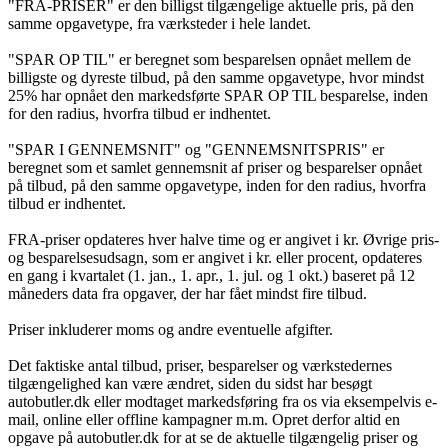
"FRA-PRISER" er den billigst tilgængelige aktuelle pris, på den
samme opgavetype, fra værksteder i hele landet.
"SPAR OP TIL" er beregnet som besparelsen opnået mellem de
billigste og dyreste tilbud, på den samme opgavetype, hvor mindst
25% har opnået den markedsførte SPAR OP TIL besparelse, inden
for den radius, hvorfra tilbud er indhentet.
"SPAR I GENNEMSNIT" og "GENNEMSNITSPRIS" er
beregnet som et samlet gennemsnit af priser og besparelser opnået
på tilbud, på den samme opgavetype, inden for den radius, hvorfra
tilbud er indhentet.
FRA-priser opdateres hver halve time og er angivet i kr. Øvrige pris-
og besparelsesudsagn, som er angivet i kr. eller procent, opdateres
en gang i kvartalet (1. jan., 1. apr., 1. jul. og 1 okt.) baseret på 12
måneders data fra opgaver, der har fået mindst fire tilbud.
Priser inkluderer moms og andre eventuelle afgifter.
Det faktiske antal tilbud, priser, besparelser og værkstedernes
tilgængelighed kan være ændret, siden du sidst har besøgt
autobutler.dk eller modtaget markedsføring fra os via eksempelvis e-
mail, online eller offline kampagner m.m. Opret derfor altid en
opgave på autobutler.dk for at se de aktuelle tilgængelig priser og