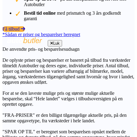
Autobutler
Bestil tid online
med prismatch og 3 års godkendt
garanti
Få tilbud
*Sådan er priser og besparelser beregnet
Luk
De anvendte pris- og besparelsesudsagn
De oplyste priser og besparelser er baseret på tilbud fra værksteder
tilmeldt Autobutler og deres egne, individuelle priser. Antal tilbud,
priser og besparelser kan variere afhængig af bilmærke, model,
årgang, værkstedernes tilgængelighed samt hvornår og hvor i landet,
opgaven ønskes udført.
For at se den laveste mulige pris og største mulige aktuelle
besparelse, skal “Hele landet” vælges i tilbudsoversigten på en
oprettet opgave.
"FRA-PRISER" er den billigst tilgængelige aktuelle pris, på den
samme opgavetype, fra værksteder i hele landet.
"SPAR OP TIL" er beregnet som besparelsen opnået mellem de