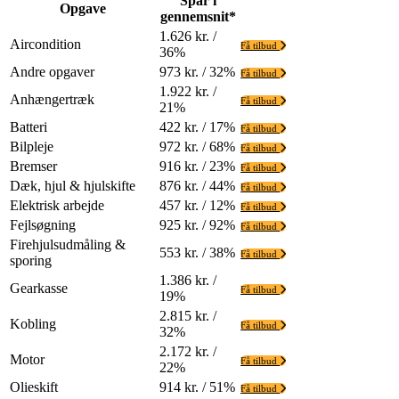
Spar i
Opgave
gennemsnit*
1.626 kr. /
Aircondition
Få tilbud
36%
Andre opgaver
973 kr. / 32%
Få tilbud
1.922 kr. /
Anhængertræk
Få tilbud
21%
Batteri
422 kr. / 17%
Få tilbud
Bilpleje
972 kr. / 68%
Få tilbud
Bremser
916 kr. / 23%
Få tilbud
Dæk, hjul & hjulskifte
876 kr. / 44%
Få tilbud
Elektrisk arbejde
457 kr. / 12%
Få tilbud
Fejlsøgning
925 kr. / 92%
Få tilbud
Firehjulsudmåling &
553 kr. / 38%
Få tilbud
sporing
1.386 kr. /
Gearkasse
Få tilbud
19%
2.815 kr. /
Kobling
Få tilbud
32%
2.172 kr. /
Motor
Få tilbud
22%
Olieskift
914 kr. / 51%
Få tilbud