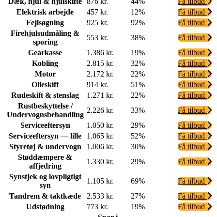
Dæk, hjul & hjulskifte
876 kr.
44%
Få tilbud
Elektrisk arbejde
457 kr.
12%
Få tilbud
Fejlsøgning
925 kr.
92%
Få tilbud
Firehjulsudmåling &
553 kr.
38%
Få tilbud
sporing
Gearkasse
1.386 kr.
19%
Få tilbud
Kobling
2.815 kr.
32%
Få tilbud
Motor
2.172 kr.
22%
Få tilbud
Olieskift
914 kr.
51%
Få tilbud
Rudeskift & stenslag
1.271 kr.
22%
Få tilbud
Rustbeskyttelse /
2.226 kr.
33%
Få tilbud
Undervognsbehandling
Serviceeftersyn
1.050 kr.
29%
Få tilbud
Serviceeftersyn — lille
1.065 kr.
52%
Få tilbud
Styretøj & undervogn
1.006 kr.
30%
Få tilbud
Støddæmpere &
1.330 kr.
29%
Få tilbud
affjedring
Synstjek og lovpligtigt
1.105 kr.
69%
Få tilbud
syn
Tandrem & taktkæde
2.533 kr.
27%
Få tilbud
Udstødning
773 kr.
19%
Få tilbud