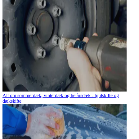
Alt om sommerdæk, vinterdæk og helårsdæk - hjulskifte og
dækskifte