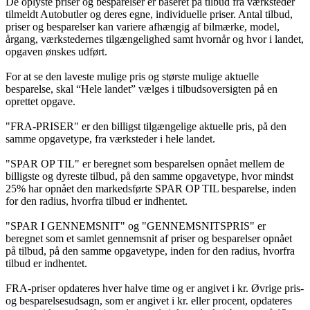
De oplyste priser og besparelser er baseret på tilbud fra værksteder
tilmeldt Autobutler og deres egne, individuelle priser. Antal tilbud,
priser og besparelser kan variere afhængig af bilmærke, model,
årgang, værkstedernes tilgængelighed samt hvornår og hvor i landet,
opgaven ønskes udført.
For at se den laveste mulige pris og største mulige aktuelle
besparelse, skal “Hele landet” vælges i tilbudsoversigten på en
oprettet opgave.
"FRA-PRISER" er den billigst tilgængelige aktuelle pris, på den
samme opgavetype, fra værksteder i hele landet.
"SPAR OP TIL" er beregnet som besparelsen opnået mellem de
billigste og dyreste tilbud, på den samme opgavetype, hvor mindst
25% har opnået den markedsførte SPAR OP TIL besparelse, inden
for den radius, hvorfra tilbud er indhentet.
"SPAR I GENNEMSNIT" og "GENNEMSNITSPRIS" er
beregnet som et samlet gennemsnit af priser og besparelser opnået
på tilbud, på den samme opgavetype, inden for den radius, hvorfra
tilbud er indhentet.
FRA-priser opdateres hver halve time og er angivet i kr. Øvrige pris-
og besparelsesudsagn, som er angivet i kr. eller procent, opdateres