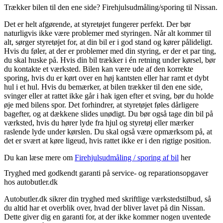
Trækker bilen til den ene side? Firehjulsudmåling/sporing til Nissan.
Det er helt afgørende, at styretøjet fungerer perfekt. Der bør
naturligvis ikke være problemer med styringen. Når alt kommer til
alt, sørger styretøjet for, at din bil er i god stand og kører pålideligt.
Hvis du føler, at der er problemer med din styring, er der et par ting,
du skal huske på. Hvis din bil trækker i én retning under kørsel, bør
du kontakte et værksted. Bilen kan være ude af den korrekte
sporing, hvis du er kørt over en høj kantsten eller har ramt et dybt
hul i et hul. Hvis du bemærker, at bilen trækker til den ene side,
svinger eller at rattet ikke går i hak igen efter et sving, bør du holde
øje med bilens spor. Det forhindrer, at styretøjet føles dårligere
bagefter, og at dækkene slides unødigt. Du bør også tage din bil på
værksted, hvis du hører lyde fra hjul og styretøj eller mærker
raslende lyde under kørslen. Du skal også være opmærksom på, at
det er svært at køre ligeud, hvis rattet ikke er i den rigtige position.
Du kan læse mere om
Firehjulsudmåling / sporing af bil
her
Tryghed med godkendt garanti på service- og reparationsopgaver
hos autobutler.dk
Autobutler.dk sikrer din tryghed med skriftlige værkstedstilbud, så
du altid har et overblik over, hvad der bliver lavet på din Nissan.
Dette giver dig en garanti for, at der ikke kommer nogen uventede