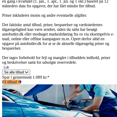
en gang i kvartalet (1. jan., 1. apr., 1. jul. og 1 okt.) baseret på 12
måneders data fra opgaver, der har fået mindst fire tilbud.
Priser inkluderer moms og andre eventuelle afgifter.
Det faktiske antal tilbud, priser, besparelser og værkstedernes
tilgængelighed kan være ændret, siden du sidst har besøgt
autobutler.dk eller modtaget markedsføring fra os via eksempelvis e-
mail, online eller offline kampagner m.m. Opret derfor altid en
opgave på autobutler.dk for at se de aktuelle tilgængelig priser og
besparelser.
Der tages forbehold for fejl og mangler i tilbuddets indhold, priser
og beskrivelser samt for udsolgte reservedele.
Luk
Se alle tilbud
Spar i gennemsnit 1.089 kr.*
Få tilbud