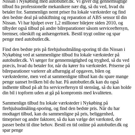
Nissan i Nykøbing med autobutler.dk. Vi giver dig gennemsigtige
tilbud fra professionelle mekanikere nær dig, så du ved, hvad du
betaler for. Sammenlign nemt priser fra lokale værksteder og find
den bedste deal på udskiftning og reparation af ABS sensor til din
Nissan. Vi har hjulpet over 1,2 millioner bilejere siden 2010, og
tilbyder også tilbud på andre bilreparationer såsom serviceeftersyn,
bremser, olieskift og anhængertræk. Bestil trygt online og spar
penge med autobutler.dk.
Find den bedste pris på firehjulsudmåling-sporing til din Nissan i
Nykøbing ved at sammenligne tilbud fra lokale værksteder på
autobutler.dk. Vi sørger for gennemsigtighed og tryghed, så du ved
præcis, hvad du betaler for, når du kører fra værkstedet. Priserne på
bilreparationer varierer alt afhængig af opgaven, bilen og
værkstederne, men ved at sammenligne tilbud kan du spare mange
penge uanset hvilken bil du har. På autobutler.dk kan du også
indhente tilbud på alt fra serviceeftersyn til stenslag, så du kan holde
din bil i topform uden at gå på kompromis med kvaliteten.
Sammenlign tilbud fra lokale værksteder i Nykøbing på
firehjulsudmåling-sporing, og find den bedste pris. Når du har
modtaget tilbud, kan du sammenligne på pris, beliggenhed,
timepriser og andre faktorer, så du kan vælge det værksted, der
passer bedst til dine behov. Bestil en tid online på autobutler.dk og
spar penge