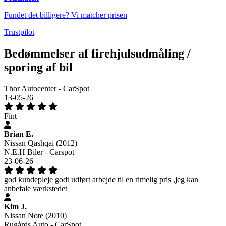
Fundet det billigere? Vi matcher prisen
Trustpilot
Bedømmelser af firehjulsudmåling /
sporing af bil
Thor Autocenter - CarSpot
13-05-26
Fint
Brian E.
Nissan Qashqai (2012)
N.E.H Biler - Carspot
23-06-26
god kundepleje godt udført arbejde til en rimelig pris ,jeg kan
anbefale værkstedet
Kim J.
Nissan Note (2010)
Rugårds Auto - CarSpot