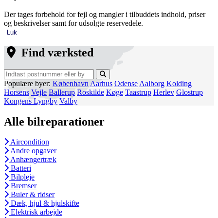
Der tages forbehold for fejl og mangler i tilbuddets indhold, priser
og beskrivelser samt for udsolgte reservedele.
Luk
Find værksted
Populære byer:
København
Aarhus
Odense
Aalborg
Kolding
Horsens
Vejle
Ballerup
Roskilde
Køge
Taastrup
Herlev
Glostrup
Kongens Lyngby
Valby
Alle bilreparationer
Aircondition
Andre opgaver
Anhængertræk
Batteri
Bilpleje
Bremser
Buler & ridser
Dæk, hjul & hjulskifte
Elektrisk arbejde