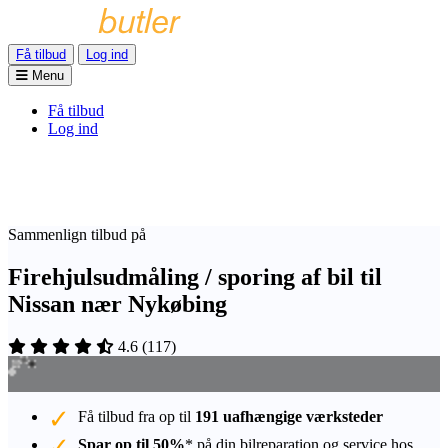
Få tilbud
Log ind
Menu
Få tilbud
Log ind
Sammenlign tilbud på
Firehjulsudmåling / sporing af bil til
Nissan nær Nykøbing
4.6
(
117
)
Få tilbud fra op til
191 uafhængige værksteder
Spar op til 50%
* på din bilreparation og service hos