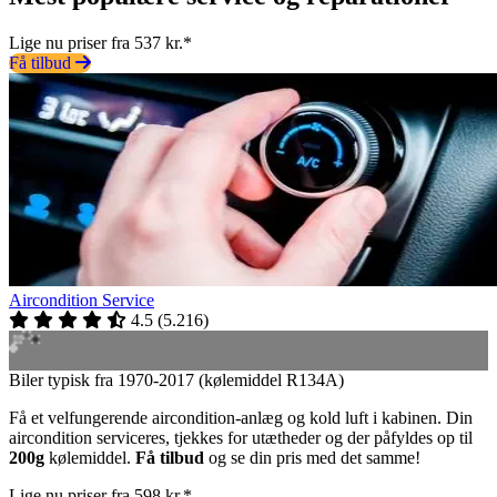
Lige nu priser fra 537 kr.*
Få tilbud
Aircondition Service
4.5
(
5.216
)
Biler typisk fra 1970-2017 (kølemiddel R134A)
Få et velfungerende aircondition-anlæg og kold luft i kabinen. Din
aircondition serviceres, tjekkes for utætheder og der påfyldes op til
200g
kølemiddel.
Få tilbud
og se din pris med det samme!
Lige nu priser fra 598 kr.*