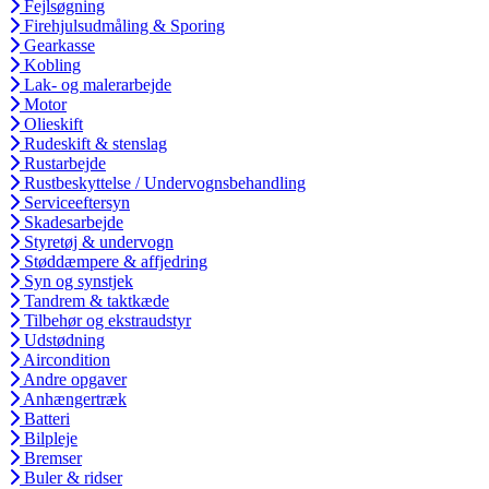
Fejlsøgning
Firehjulsudmåling & Sporing
Gearkasse
Kobling
Lak- og malerarbejde
Motor
Olieskift
Rudeskift & stenslag
Rustarbejde
Rustbeskyttelse / Undervognsbehandling
Serviceeftersyn
Skadesarbejde
Styretøj & undervogn
Støddæmpere & affjedring
Syn og synstjek
Tandrem & taktkæde
Tilbehør og ekstraudstyr
Udstødning
Aircondition
Andre opgaver
Anhængertræk
Batteri
Bilpleje
Bremser
Buler & ridser