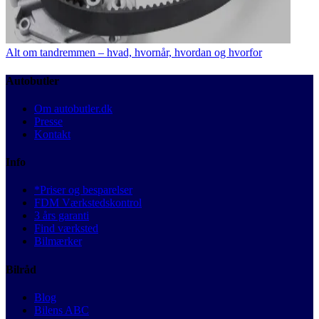
Alt om tandremmen – hvad, hvornår, hvordan og hvorfor
Autobutler
Om autobutler.dk
Presse
Kontakt
Info
*Priser og besparelser
FDM Værkstedskontrol
3 års garanti
Find værksted
Bilmærker
Bilråd
Blog
Bilens ABC