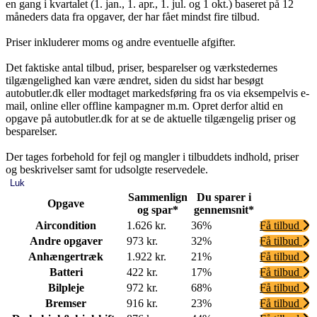
en gang i kvartalet (1. jan., 1. apr., 1. jul. og 1 okt.) baseret på 12
måneders data fra opgaver, der har fået mindst fire tilbud.
Priser inkluderer moms og andre eventuelle afgifter.
Det faktiske antal tilbud, priser, besparelser og værkstedernes
tilgængelighed kan være ændret, siden du sidst har besøgt
autobutler.dk eller modtaget markedsføring fra os via eksempelvis e-
mail, online eller offline kampagner m.m. Opret derfor altid en
opgave på autobutler.dk for at se de aktuelle tilgængelig priser og
besparelser.
Der tages forbehold for fejl og mangler i tilbuddets indhold, priser
og beskrivelser samt for udsolgte reservedele.
Luk
Sammenlign
Du sparer i
Opgave
og spar*
gennemsnit*
Aircondition
1.626 kr.
36%
Få tilbud
Andre opgaver
973 kr.
32%
Få tilbud
Anhængertræk
1.922 kr.
21%
Få tilbud
Batteri
422 kr.
17%
Få tilbud
Bilpleje
972 kr.
68%
Få tilbud
Bremser
916 kr.
23%
Få tilbud