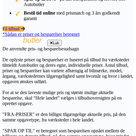
Autobutler
Bestil tid online
med prismatch og 3 års godkendt
garanti
Få tilbud
*Sådan er priser og besparelser beregnet
Luk
De anvendte pris- og besparelsesudsagn
De oplyste priser og besparelser er baseret på tilbud fra værksteder
tilmeldt Autobutler og deres egne, individuelle priser. Antal tilbud,
priser og besparelser kan variere afhængig af bilmærke, model,
årgang, værkstedernes tilgængelighed samt hvornår og hvor i landet,
opgaven ønskes udført.
For at se den laveste mulige pris og største mulige aktuelle
besparelse, skal “Hele landet” vælges i tilbudsoversigten på en
oprettet opgave.
"FRA-PRISER" er den billigst tilgængelige aktuelle pris, på den
samme opgavetype, fra værksteder i hele landet.
"SPAR OP TIL" er beregnet som besparelsen opnået mellem de