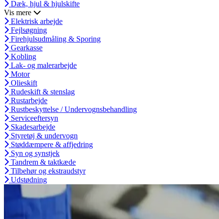
Dæk, hjul & hjulskifte
Vis mere
Elektrisk arbejde
Fejlsøgning
Firehjulsudmåling & Sporing
Gearkasse
Kobling
Lak- og malerarbejde
Motor
Olieskift
Rudeskift & stenslag
Rustarbejde
Rustbeskyttelse / Undervognsbehandling
Serviceeftersyn
Skadesarbejde
Styretøj & undervogn
Støddæmpere & affjedring
Syn og synstjek
Tandrem & taktkæde
Tilbehør og ekstraudstyr
Udstødning