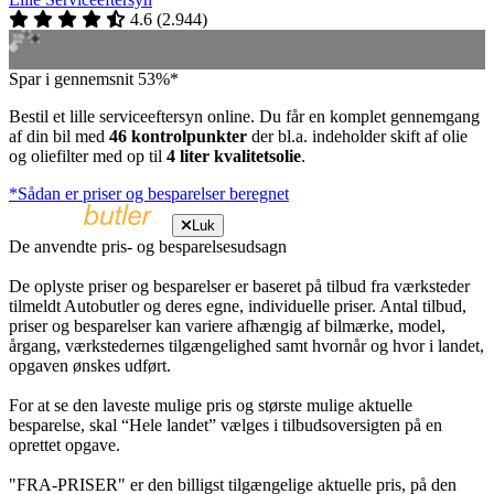
4.6
(
2.944
)
Spar i gennemsnit 53%*
Bestil et lille serviceeftersyn online. Du får en komplet gennemgang
af din bil med
46 kontrolpunkter
der bl.a. indeholder skift af olie
og oliefilter med op til
4 liter kvalitetsolie
.
*Sådan er priser og besparelser beregnet
Luk
De anvendte pris- og besparelsesudsagn
De oplyste priser og besparelser er baseret på tilbud fra værksteder
tilmeldt Autobutler og deres egne, individuelle priser. Antal tilbud,
priser og besparelser kan variere afhængig af bilmærke, model,
årgang, værkstedernes tilgængelighed samt hvornår og hvor i landet,
opgaven ønskes udført.
For at se den laveste mulige pris og største mulige aktuelle
besparelse, skal “Hele landet” vælges i tilbudsoversigten på en
oprettet opgave.
"FRA-PRISER" er den billigst tilgængelige aktuelle pris, på den