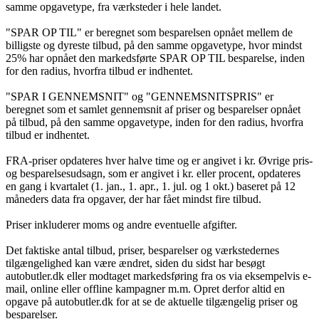
samme opgavetype, fra værksteder i hele landet.
"SPAR OP TIL" er beregnet som besparelsen opnået mellem de
billigste og dyreste tilbud, på den samme opgavetype, hvor mindst
25% har opnået den markedsførte SPAR OP TIL besparelse, inden
for den radius, hvorfra tilbud er indhentet.
"SPAR I GENNEMSNIT" og "GENNEMSNITSPRIS" er
beregnet som et samlet gennemsnit af priser og besparelser opnået
på tilbud, på den samme opgavetype, inden for den radius, hvorfra
tilbud er indhentet.
FRA-priser opdateres hver halve time og er angivet i kr. Øvrige pris-
og besparelsesudsagn, som er angivet i kr. eller procent, opdateres
en gang i kvartalet (1. jan., 1. apr., 1. jul. og 1 okt.) baseret på 12
måneders data fra opgaver, der har fået mindst fire tilbud.
Priser inkluderer moms og andre eventuelle afgifter.
Det faktiske antal tilbud, priser, besparelser og værkstedernes
tilgængelighed kan være ændret, siden du sidst har besøgt
autobutler.dk eller modtaget markedsføring fra os via eksempelvis e-
mail, online eller offline kampagner m.m. Opret derfor altid en
opgave på autobutler.dk for at se de aktuelle tilgængelig priser og
besparelser.