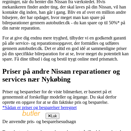
regninger, når du henter din Nissan fra værkstedet. Hvis
mekanikeren finder andre ting, der skal laves på din Nissan, vil han
kontakte dig inden, han går i gang. Bliv en af over en million andre
bilsejere, der har opdaget, hvor meget man kan spare på
bilreparationer gennem autobutler.dk - du kan spare op til 50%* på
din næste reparation.
For at give dig endnu mere tryghed, tilbyder vi en godkendt garanti
på alle service- og reparationsopgaver, der formidles og udføres
gennem autobutler.dk. Det er altid en god idé at sammenligne priser
på din specifikke bilreparation for at se, hvor meget du potentielt kan
spare. Få dine tilbud i dag og bestil trygt online med prismatch.
Priser på andre Nissan reparationer og
services nær Nykøbing
Priser og besparelser for de viste bilmærker, er baseret på et
gennemsnit af forskellige modeller og årgange. Du skal derfor
oprette en opgave for at se din faktiske pris og besparelse.
*Sådan er priser og besparelser beregnet
Luk
De anvendte pris- og besparelsesudsagn