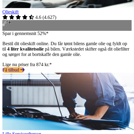
Olieskift
4.6
(
4.627
)
Spar i gennemsnit 52%*
Bestil dit olieskift online. Du får tømt bilens gamle olie og fyldt op
til
4 liter kvalitetsolie
på bilen. Værkstedet skifter også dit oliefilter
og sørger for at bortskaffe den gamle olie.
Lige nu priser fra 874 kr.*
Få tilbud
Lille Serviceeftersyn