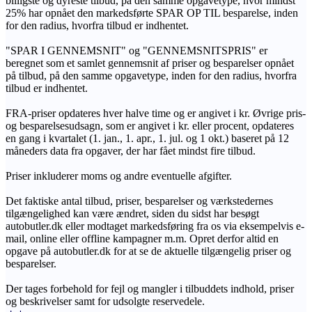
billigste og dyreste tilbud, på den samme opgavetype, hvor mindst
25% har opnået den markedsførte SPAR OP TIL besparelse, inden
for den radius, hvorfra tilbud er indhentet.
"SPAR I GENNEMSNIT" og "GENNEMSNITSPRIS" er
beregnet som et samlet gennemsnit af priser og besparelser opnået
på tilbud, på den samme opgavetype, inden for den radius, hvorfra
tilbud er indhentet.
FRA-priser opdateres hver halve time og er angivet i kr. Øvrige pris-
og besparelsesudsagn, som er angivet i kr. eller procent, opdateres
en gang i kvartalet (1. jan., 1. apr., 1. jul. og 1 okt.) baseret på 12
måneders data fra opgaver, der har fået mindst fire tilbud.
Priser inkluderer moms og andre eventuelle afgifter.
Det faktiske antal tilbud, priser, besparelser og værkstedernes
tilgængelighed kan være ændret, siden du sidst har besøgt
autobutler.dk eller modtaget markedsføring fra os via eksempelvis e-
mail, online eller offline kampagner m.m. Opret derfor altid en
opgave på autobutler.dk for at se de aktuelle tilgængelig priser og
besparelser.
Der tages forbehold for fejl og mangler i tilbuddets indhold, priser
og beskrivelser samt for udsolgte reservedele.