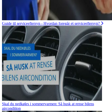
Guide til serviceeftersyn - Hvordan foregår et serviceeftersyn?
Skal du nedkøles i sommervarmen: Så husk at rense bilens
aircondition