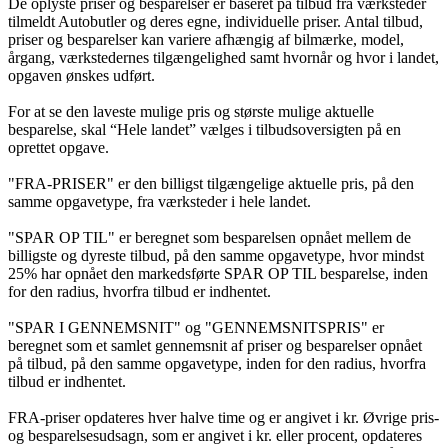
De oplyste priser og besparelser er baseret på tilbud fra værksteder
tilmeldt Autobutler og deres egne, individuelle priser. Antal tilbud,
priser og besparelser kan variere afhængig af bilmærke, model,
årgang, værkstedernes tilgængelighed samt hvornår og hvor i landet,
opgaven ønskes udført.
For at se den laveste mulige pris og største mulige aktuelle
besparelse, skal “Hele landet” vælges i tilbudsoversigten på en
oprettet opgave.
"FRA-PRISER" er den billigst tilgængelige aktuelle pris, på den
samme opgavetype, fra værksteder i hele landet.
"SPAR OP TIL" er beregnet som besparelsen opnået mellem de
billigste og dyreste tilbud, på den samme opgavetype, hvor mindst
25% har opnået den markedsførte SPAR OP TIL besparelse, inden
for den radius, hvorfra tilbud er indhentet.
"SPAR I GENNEMSNIT" og "GENNEMSNITSPRIS" er
beregnet som et samlet gennemsnit af priser og besparelser opnået
på tilbud, på den samme opgavetype, inden for den radius, hvorfra
tilbud er indhentet.
FRA-priser opdateres hver halve time og er angivet i kr. Øvrige pris-
og besparelsesudsagn, som er angivet i kr. eller procent, opdateres