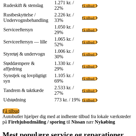
1.271 kr. /
Rudeskift & stenslag
Få tilbud
22%
Rustbeskyttelse /
2.226 kr. /
Få tilbud
Undervognsbehandling
33%
1.050 kr. /
Serviceeftersyn
Få tilbud
29%
1.065 kr. /
Serviceeftersyn — lille
Få tilbud
52%
1.006 kr. /
Styretøj & undervogn
Få tilbud
30%
Støddæmpere &
1.330 kr. /
Få tilbud
affjedring
29%
Synstjek og lovpligtigt
1.105 kr. /
Få tilbud
syn
69%
2.533 kr. /
Tandrem & taktkæde
Få tilbud
27%
Udstødning
773 kr. / 19%
Få tilbud
Få tilbud
Autobutler hjælper dig med at indhente tilbud fra lokale værksteder
på
Firehjulsudmåling / sporing
til
Nissan
nær
Nykøbing
Mest populære service og reparationer