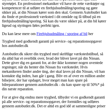
styretøjet. En professionel mekaniker vil have de rette værktøjer og
kompetencer til at udføre en firehjulsudmåling/sporing og gøre
sikker på, at din Nissan kører som den skal. Gennem Autobutler kan
du finde et professionelt værksted i dit område og få tilbud på en
firehjulsudmåling/sporing. Så kan du være sikker på, at din bil kører
ligeud og styringen føles perfekt igen.
Du kan læse mere om
Firehjulsudmåling / sporing af bil
her
Tryghed med godkendt garanti på service- og reparationsopgaver
hos autobutler.dk
Autobutler.dk sikrer din tryghed med skriftlige værkstedstilbud, så
du altid har et overblik over, hvad der bliver lavet på din Nissan.
Dette giver dig en garanti for, at der ikke kommer nogen uventede
regninger, når du henter din Nissan fra værkstedet. Hvis
mekanikeren finder andre ting, der skal laves på din Nissan, vil han
kontakte dig inden, han går i gang. Bliv en af over en million andre
bilsejere, der har opdaget, hvor meget man kan spare på
bilreparationer gennem autobutler.dk - du kan spare op til 50%* på
din næste reparation.
For at give dig endnu mere tryghed, tilbyder vi en godkendt garanti
på alle service- og reparationsopgaver, der formidles og udføres
gennem autobutler.dk. Det er altid en god idé at sammenligne priser