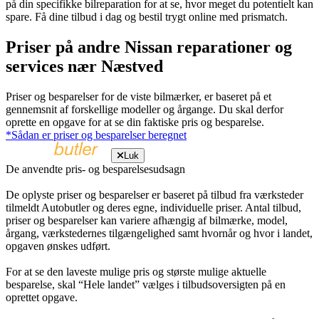
på din specifikke bilreparation for at se, hvor meget du potentielt kan
spare. Få dine tilbud i dag og bestil trygt online med prismatch.
Priser på andre Nissan reparationer og
services nær Næstved
Priser og besparelser for de viste bilmærker, er baseret på et
gennemsnit af forskellige modeller og årgange. Du skal derfor
oprette en opgave for at se din faktiske pris og besparelse.
*Sådan er priser og besparelser beregnet
Luk
De anvendte pris- og besparelsesudsagn
De oplyste priser og besparelser er baseret på tilbud fra værksteder
tilmeldt Autobutler og deres egne, individuelle priser. Antal tilbud,
priser og besparelser kan variere afhængig af bilmærke, model,
årgang, værkstedernes tilgængelighed samt hvornår og hvor i landet,
opgaven ønskes udført.
For at se den laveste mulige pris og største mulige aktuelle
besparelse, skal “Hele landet” vælges i tilbudsoversigten på en
oprettet opgave.