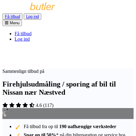
Få tilbud
Log ind
Menu
Få tilbud
Log ind
Sammenlign tilbud på
Firehjulsudmåling / sporing af bil til
Nissan nær Næstved
4.6
(
117
)
Få tilbud fra op til
190 uafhængige værksteder
Spar op til 50%
* på din bilreparation og service hos