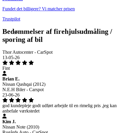
Fundet det billigere? Vi matcher prisen
Trustpilot
Bedømmelser af firehjulsudmåling /
sporing af bil
Thor Autocenter - CarSpot
13-05-26
Fint
Brian E.
Nissan Qashqai (2012)
N.E.H Biler - Carspot
23-06-26
god kundepleje godt udført arbejde til en rimelig pris ,jeg kan
anbefale værkstedet
Kim J.
Nissan Note (2010)
Rugårds Auto - CarSpot