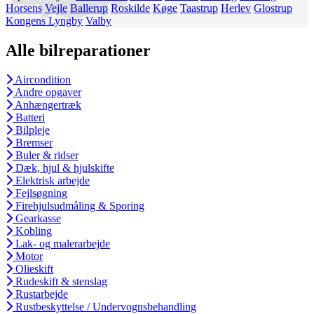
Horsens
Vejle
Ballerup
Roskilde
Køge
Taastrup
Herlev
Glostrup
Kongens Lyngby
Valby
Alle bilreparationer
Aircondition
Andre opgaver
Anhængertræk
Batteri
Bilpleje
Bremser
Buler & ridser
Dæk, hjul & hjulskifte
Elektrisk arbejde
Fejlsøgning
Firehjulsudmåling & Sporing
Gearkasse
Kobling
Lak- og malerarbejde
Motor
Olieskift
Rudeskift & stenslag
Rustarbejde
Rustbeskyttelse / Undervognsbehandling