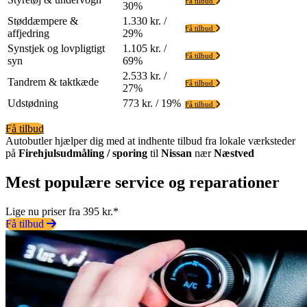
Få tilbud
30%
Støddæmpere &
1.330 kr. /
Få tilbud
affjedring
29%
Synstjek og lovpligtigt
1.105 kr. /
Få tilbud
syn
69%
2.533 kr. /
Tandrem & taktkæde
Få tilbud
27%
Udstødning
773 kr. / 19%
Få tilbud
Få tilbud
Autobutler hjælper dig med at indhente tilbud fra lokale værksteder
på
Firehjulsudmåling / sporing
til
Nissan
nær
Næstved
Mest populære service og reparationer
Lige nu priser fra 395 kr.*
Få tilbud