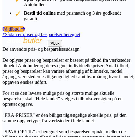
Autobutler
Bestil tid online
med prismatch og 3 års godkendt
garanti
Få tilbud
*Sådan er priser og besparelser beregnet
Luk
De anvendte pris- og besparelsesudsagn
De oplyste priser og besparelser er baseret på tilbud fra værksteder
tilmeldt Autobutler og deres egne, individuelle priser. Antal tilbud,
priser og besparelser kan variere afhængig af bilmærke, model,
årgang, værkstedernes tilgængelighed samt hvornår og hvor i landet,
opgaven ønskes udført.
For at se den laveste mulige pris og største mulige aktuelle
besparelse, skal “Hele landet” vælges i tilbudsoversigten på en
oprettet opgave.
"FRA-PRISER" er den billigst tilgængelige aktuelle pris, på den
samme opgavetype, fra værksteder i hele landet.
"SPAR OP TIL" er beregnet som besparelsen opnået mellem de