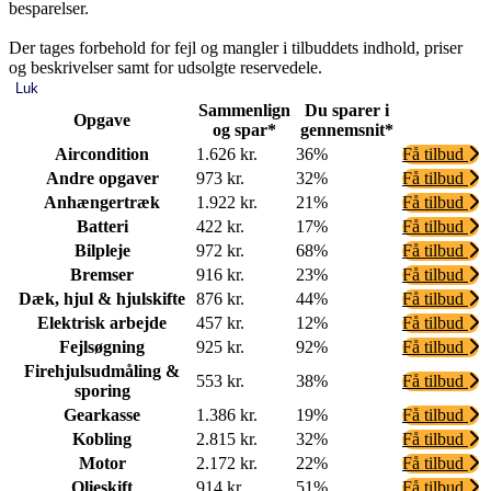
besparelser.
Der tages forbehold for fejl og mangler i tilbuddets indhold, priser
og beskrivelser samt for udsolgte reservedele.
Luk
Sammenlign
Du sparer i
Opgave
og spar*
gennemsnit*
Aircondition
1.626 kr.
36%
Få tilbud
Andre opgaver
973 kr.
32%
Få tilbud
Anhængertræk
1.922 kr.
21%
Få tilbud
Batteri
422 kr.
17%
Få tilbud
Bilpleje
972 kr.
68%
Få tilbud
Bremser
916 kr.
23%
Få tilbud
Dæk, hjul & hjulskifte
876 kr.
44%
Få tilbud
Elektrisk arbejde
457 kr.
12%
Få tilbud
Fejlsøgning
925 kr.
92%
Få tilbud
Firehjulsudmåling &
553 kr.
38%
Få tilbud
sporing
Gearkasse
1.386 kr.
19%
Få tilbud
Kobling
2.815 kr.
32%
Få tilbud
Motor
2.172 kr.
22%
Få tilbud
Olieskift
914 kr.
51%
Få tilbud