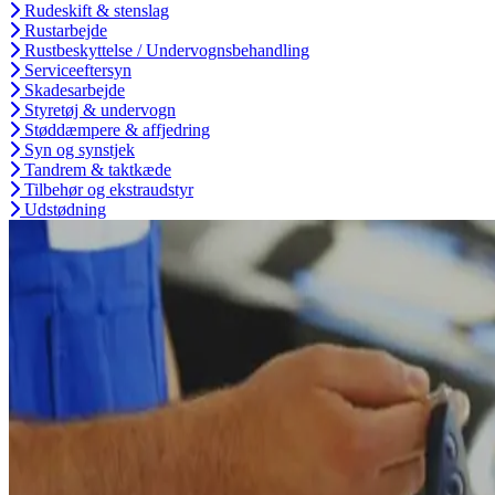
Rudeskift & stenslag
Rustarbejde
Rustbeskyttelse / Undervognsbehandling
Serviceeftersyn
Skadesarbejde
Styretøj & undervogn
Støddæmpere & affjedring
Syn og synstjek
Tandrem & taktkæde
Tilbehør og ekstraudstyr
Udstødning