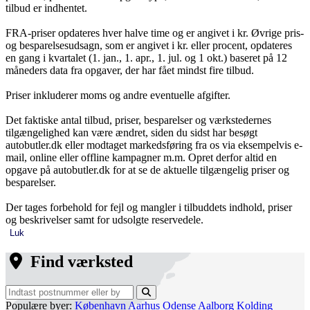
tilbud er indhentet.
FRA-priser opdateres hver halve time og er angivet i kr. Øvrige pris-
og besparelsesudsagn, som er angivet i kr. eller procent, opdateres
en gang i kvartalet (1. jan., 1. apr., 1. jul. og 1 okt.) baseret på 12
måneders data fra opgaver, der har fået mindst fire tilbud.
Priser inkluderer moms og andre eventuelle afgifter.
Det faktiske antal tilbud, priser, besparelser og værkstedernes
tilgængelighed kan være ændret, siden du sidst har besøgt
autobutler.dk eller modtaget markedsføring fra os via eksempelvis e-
mail, online eller offline kampagner m.m. Opret derfor altid en
opgave på autobutler.dk for at se de aktuelle tilgængelig priser og
besparelser.
Der tages forbehold for fejl og mangler i tilbuddets indhold, priser
og beskrivelser samt for udsolgte reservedele.
Luk
Find værksted
Populære byer:
København
Aarhus
Odense
Aalborg
Kolding