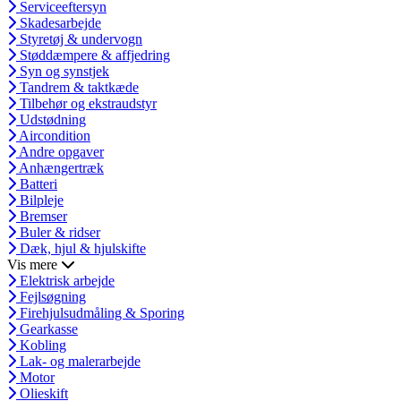
Serviceeftersyn
Skadesarbejde
Styretøj & undervogn
Støddæmpere & affjedring
Syn og synstjek
Tandrem & taktkæde
Tilbehør og ekstraudstyr
Udstødning
Aircondition
Andre opgaver
Anhængertræk
Batteri
Bilpleje
Bremser
Buler & ridser
Dæk, hjul & hjulskifte
Vis mere
Elektrisk arbejde
Fejlsøgning
Firehjulsudmåling & Sporing
Gearkasse
Kobling
Lak- og malerarbejde
Motor
Olieskift