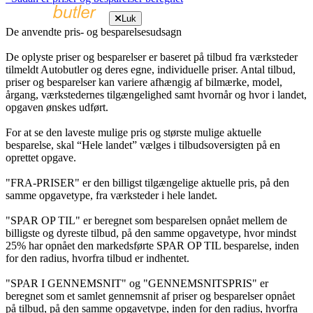
Luk
De anvendte pris- og besparelsesudsagn
De oplyste priser og besparelser er baseret på tilbud fra værksteder
tilmeldt Autobutler og deres egne, individuelle priser. Antal tilbud,
priser og besparelser kan variere afhængig af bilmærke, model,
årgang, værkstedernes tilgængelighed samt hvornår og hvor i landet,
opgaven ønskes udført.
For at se den laveste mulige pris og største mulige aktuelle
besparelse, skal “Hele landet” vælges i tilbudsoversigten på en
oprettet opgave.
"FRA-PRISER" er den billigst tilgængelige aktuelle pris, på den
samme opgavetype, fra værksteder i hele landet.
"SPAR OP TIL" er beregnet som besparelsen opnået mellem de
billigste og dyreste tilbud, på den samme opgavetype, hvor mindst
25% har opnået den markedsførte SPAR OP TIL besparelse, inden
for den radius, hvorfra tilbud er indhentet.
"SPAR I GENNEMSNIT" og "GENNEMSNITSPRIS" er
beregnet som et samlet gennemsnit af priser og besparelser opnået
på tilbud, på den samme opgavetype, inden for den radius, hvorfra