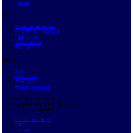
Kontakt
Info
*Priser og besparelser
FDM Værkstedskontrol
3 års garanti
Find værksted
Bilmærker
Bilråd
Blog
Bilens ABC
Bilens Wiki
Priser på reparation
© 2026 Autobutler.dk
Langebrogade 4, 1411 København K
CVR: DK32891799
Cookie-indstillinger
Vilkår
Cookies