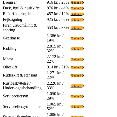
Bremser
916 kr. / 23%
Få tilbud
Dæk, hjul & hjulskifte
876 kr. / 44%
Få tilbud
Elektrisk arbejde
457 kr. / 12%
Få tilbud
Fejlsøgning
925 kr. / 92%
Få tilbud
Firehjulsudmåling &
553 kr. / 38%
Få tilbud
sporing
1.386 kr. /
Gearkasse
Få tilbud
19%
2.815 kr. /
Kobling
Få tilbud
32%
2.172 kr. /
Motor
Få tilbud
22%
Olieskift
914 kr. / 51%
Få tilbud
1.271 kr. /
Rudeskift & stenslag
Få tilbud
22%
Rustbeskyttelse /
2.226 kr. /
Få tilbud
Undervognsbehandling
33%
1.050 kr. /
Serviceeftersyn
Få tilbud
29%
1.065 kr. /
Serviceeftersyn — lille
Få tilbud
52%
1.006 kr. /
Styretøj & undervogn