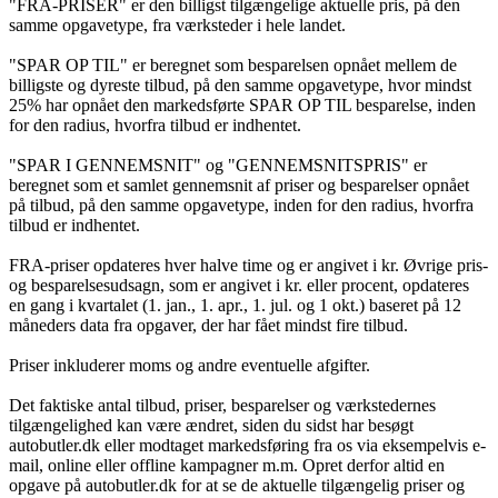
"FRA-PRISER" er den billigst tilgængelige aktuelle pris, på den
samme opgavetype, fra værksteder i hele landet.
"SPAR OP TIL" er beregnet som besparelsen opnået mellem de
billigste og dyreste tilbud, på den samme opgavetype, hvor mindst
25% har opnået den markedsførte SPAR OP TIL besparelse, inden
for den radius, hvorfra tilbud er indhentet.
"SPAR I GENNEMSNIT" og "GENNEMSNITSPRIS" er
beregnet som et samlet gennemsnit af priser og besparelser opnået
på tilbud, på den samme opgavetype, inden for den radius, hvorfra
tilbud er indhentet.
FRA-priser opdateres hver halve time og er angivet i kr. Øvrige pris-
og besparelsesudsagn, som er angivet i kr. eller procent, opdateres
en gang i kvartalet (1. jan., 1. apr., 1. jul. og 1 okt.) baseret på 12
måneders data fra opgaver, der har fået mindst fire tilbud.
Priser inkluderer moms og andre eventuelle afgifter.
Det faktiske antal tilbud, priser, besparelser og værkstedernes
tilgængelighed kan være ændret, siden du sidst har besøgt
autobutler.dk eller modtaget markedsføring fra os via eksempelvis e-
mail, online eller offline kampagner m.m. Opret derfor altid en
opgave på autobutler.dk for at se de aktuelle tilgængelig priser og