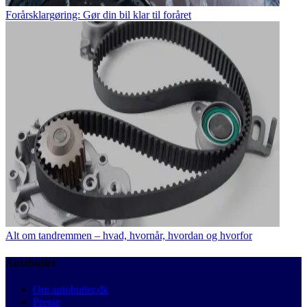
Forårsklargøring: Gør din bil klar til foråret
Alt om tandremmen – hvad, hvornår, hvordan og hvorfor
Autobutler
Om autobutler.dk
Presse