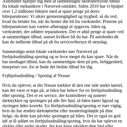
Autobutler hjælper dig med at sammenligne skræddersyede tilbud
fra lokale mekanikere i Næstved-området. Siden 2010 har vi hjulpet
over 1,2 millioner bilejere med at spare penge på deres
bilreparationer. Vi sikrer gennemsigtighed og tryghed, så du ved,
hvad du betaler for, når du henter din bil fra værkstedet. Priserne på
bilreparationer kan variere afhængigt af opgaven, bilen og
værkstedet, der udfører reparationen. Der er altid penge at spare ved
at sammenligne tilbud, uanset hvilken bil du har. På autobutler.dk
kan du indhente tilbud på alt fra serviceeftersyn til stenslag.
Sammenlign nemt lokale værksteder nær Næstved på
firehjulsudmåling-sporing og se hvor meget du kan spare. Når du
har modtaget tilbud, kan du sammenligne dem på pris, beliggenhed,
timepriser osv. for at finde det bedste tilbud for dig.
Fejlhjulsudmåling / Sporing af Nissan
Hvis du oplever, at din Nissan trækker til den ene side under kørsel,
kan det være et tegn på, at bilen har behov for en firehjulsudmåling
eller sporing. Det er en service, der kontrollerer og justerer
dæktrykket og sporingen på alle fire hjul, så bilen kører ligeud og
styringen føles korrekt. En firehjulsudmåling/sporing er især vigtig,
hvis du har ændret dækstørrelse eller monteringshøjde på dine
fælge, da dette kan påvirke sporingen på bilen. Det er også en god
idé at få udført en firehjulsudmåling/sporing, hvis du har oplevet en
ulykke eller andre skader, der kan have påvirket dine hjul eller