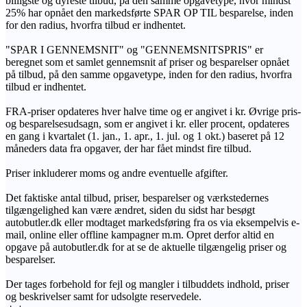
billigste og dyreste tilbud, på den samme opgavetype, hvor mindst
25% har opnået den markedsførte SPAR OP TIL besparelse, inden
for den radius, hvorfra tilbud er indhentet.
"SPAR I GENNEMSNIT" og "GENNEMSNITSPRIS" er
beregnet som et samlet gennemsnit af priser og besparelser opnået
på tilbud, på den samme opgavetype, inden for den radius, hvorfra
tilbud er indhentet.
FRA-priser opdateres hver halve time og er angivet i kr. Øvrige pris-
og besparelsesudsagn, som er angivet i kr. eller procent, opdateres
en gang i kvartalet (1. jan., 1. apr., 1. jul. og 1 okt.) baseret på 12
måneders data fra opgaver, der har fået mindst fire tilbud.
Priser inkluderer moms og andre eventuelle afgifter.
Det faktiske antal tilbud, priser, besparelser og værkstedernes
tilgængelighed kan være ændret, siden du sidst har besøgt
autobutler.dk eller modtaget markedsføring fra os via eksempelvis e-
mail, online eller offline kampagner m.m. Opret derfor altid en
opgave på autobutler.dk for at se de aktuelle tilgængelig priser og
besparelser.
Der tages forbehold for fejl og mangler i tilbuddets indhold, priser
og beskrivelser samt for udsolgte reservedele.