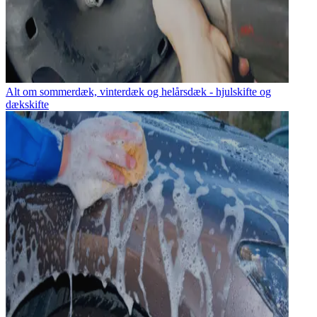
Alt om sommerdæk, vinterdæk og helårsdæk - hjulskifte og
dækskifte