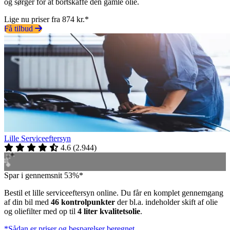
og sørger for at bortskaffe den gamle olie.
Lige nu priser fra 874 kr.*
Få tilbud
Lille Serviceeftersyn
4.6
(
2.944
)
Spar i gennemsnit 53%*
Bestil et lille serviceeftersyn online. Du får en komplet gennemgang
af din bil med
46 kontrolpunkter
der bl.a. indeholder skift af olie
og oliefilter med op til
4 liter kvalitetsolie
.
*Sådan er priser og besparelser beregnet