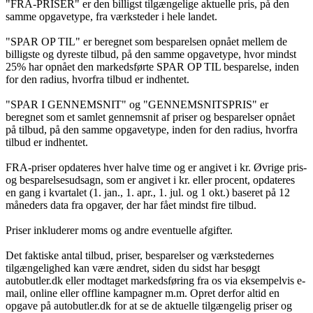
"FRA-PRISER" er den billigst tilgængelige aktuelle pris, på den
samme opgavetype, fra værksteder i hele landet.
"SPAR OP TIL" er beregnet som besparelsen opnået mellem de
billigste og dyreste tilbud, på den samme opgavetype, hvor mindst
25% har opnået den markedsførte SPAR OP TIL besparelse, inden
for den radius, hvorfra tilbud er indhentet.
"SPAR I GENNEMSNIT" og "GENNEMSNITSPRIS" er
beregnet som et samlet gennemsnit af priser og besparelser opnået
på tilbud, på den samme opgavetype, inden for den radius, hvorfra
tilbud er indhentet.
FRA-priser opdateres hver halve time og er angivet i kr. Øvrige pris-
og besparelsesudsagn, som er angivet i kr. eller procent, opdateres
en gang i kvartalet (1. jan., 1. apr., 1. jul. og 1 okt.) baseret på 12
måneders data fra opgaver, der har fået mindst fire tilbud.
Priser inkluderer moms og andre eventuelle afgifter.
Det faktiske antal tilbud, priser, besparelser og værkstedernes
tilgængelighed kan være ændret, siden du sidst har besøgt
autobutler.dk eller modtaget markedsføring fra os via eksempelvis e-
mail, online eller offline kampagner m.m. Opret derfor altid en
opgave på autobutler.dk for at se de aktuelle tilgængelig priser og