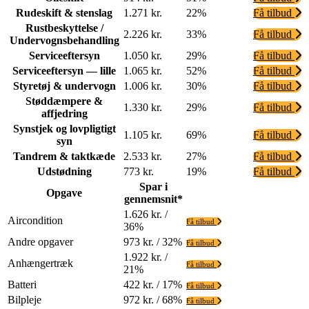
Rudeskift & stenslag
1.271 kr.
22%
Få tilbud
Rustbeskyttelse /
2.226 kr.
33%
Få tilbud
Undervognsbehandling
Serviceeftersyn
1.050 kr.
29%
Få tilbud
Serviceeftersyn — lille
1.065 kr.
52%
Få tilbud
Styretøj & undervogn
1.006 kr.
30%
Få tilbud
Støddæmpere &
1.330 kr.
29%
Få tilbud
affjedring
Synstjek og lovpligtigt
1.105 kr.
69%
Få tilbud
syn
Tandrem & taktkæde
2.533 kr.
27%
Få tilbud
Udstødning
773 kr.
19%
Få tilbud
Spar i
Opgave
gennemsnit*
1.626 kr. /
Aircondition
Få tilbud
36%
Andre opgaver
973 kr. / 32%
Få tilbud
1.922 kr. /
Anhængertræk
Få tilbud
21%
Batteri
422 kr. / 17%
Få tilbud
Bilpleje
972 kr. / 68%
Få tilbud