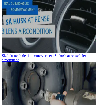
Skal du nedkøles i sommervarmen: Så husk at rense bilens
aircondition