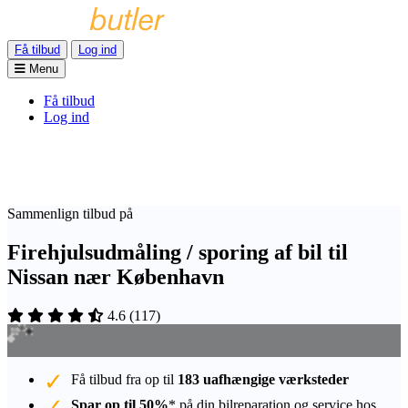
Få tilbud
Log ind
Menu
Få tilbud
Log ind
Sammenlign tilbud på
Firehjulsudmåling / sporing af bil til
Nissan nær København
4.6
(
117
)
Få tilbud fra op til
183 uafhængige værksteder
Spar op til 50%
* på din bilreparation og service hos