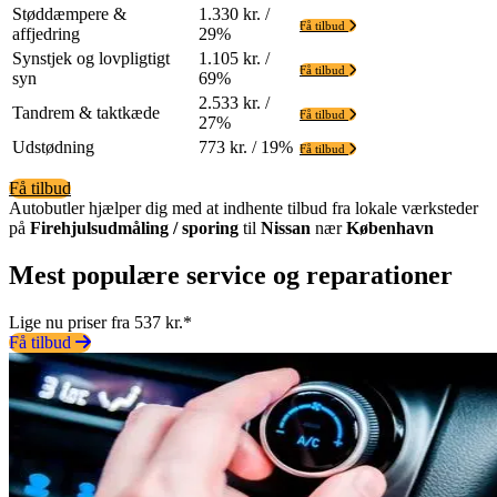
Støddæmpere &
1.330 kr. /
Få tilbud
affjedring
29%
Synstjek og lovpligtigt
1.105 kr. /
Få tilbud
syn
69%
2.533 kr. /
Tandrem & taktkæde
Få tilbud
27%
Udstødning
773 kr. / 19%
Få tilbud
Få tilbud
Autobutler hjælper dig med at indhente tilbud fra lokale værksteder
på
Firehjulsudmåling / sporing
til
Nissan
nær
København
Mest populære service og reparationer
Lige nu priser fra 537 kr.*
Få tilbud