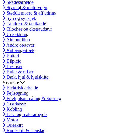
Skadesarbejde
Styretøj & undervogn
Støddæmpere & affjedring
Syn og synstjek
Tandrem & taktkæde
Tilbehør og ekstraudstyr
Udstødning
Aircondition
Andre opgaver
Anhængertræk
Batteri
Bilpleje
Bremser
Buler & ridser
Dæk, hjul & hjulskifte
Vis mere
Elektrisk arbejde
Fejlsøgning
Firehjulsudmåling & Sporing
Gearkasse
Kobling
Lak- og malerarbejde
Motor
Olieskift
Rudeskift & stenslag