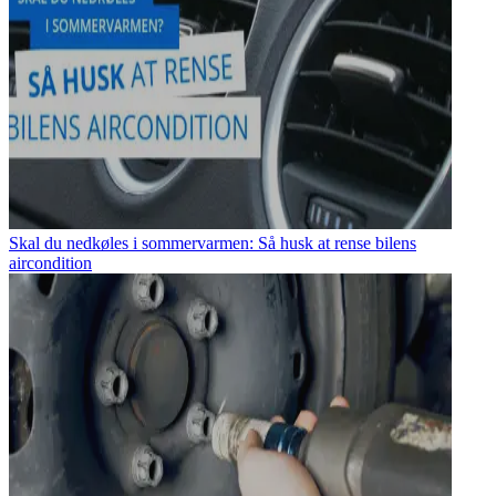
Skal du nedkøles i sommervarmen: Så husk at rense bilens
aircondition