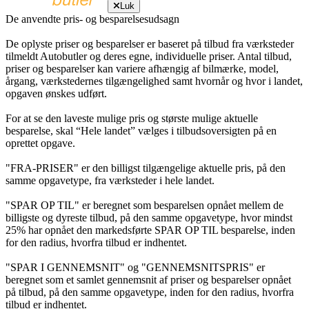
Luk
De anvendte pris- og besparelsesudsagn
De oplyste priser og besparelser er baseret på tilbud fra værksteder
tilmeldt Autobutler og deres egne, individuelle priser. Antal tilbud,
priser og besparelser kan variere afhængig af bilmærke, model,
årgang, værkstedernes tilgængelighed samt hvornår og hvor i landet,
opgaven ønskes udført.
For at se den laveste mulige pris og største mulige aktuelle
besparelse, skal “Hele landet” vælges i tilbudsoversigten på en
oprettet opgave.
"FRA-PRISER" er den billigst tilgængelige aktuelle pris, på den
samme opgavetype, fra værksteder i hele landet.
"SPAR OP TIL" er beregnet som besparelsen opnået mellem de
billigste og dyreste tilbud, på den samme opgavetype, hvor mindst
25% har opnået den markedsførte SPAR OP TIL besparelse, inden
for den radius, hvorfra tilbud er indhentet.
"SPAR I GENNEMSNIT" og "GENNEMSNITSPRIS" er
beregnet som et samlet gennemsnit af priser og besparelser opnået
på tilbud, på den samme opgavetype, inden for den radius, hvorfra
tilbud er indhentet.