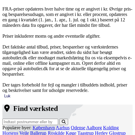
FRA-priser opdateres hver halve time og er angivet i kr. Øvrige pris-
og besparelsesudsagn, som er angivet i kr. eller procent, opdateres
en gang i kvartalet (1. jan., 1. apr., 1. jul. og 1 okt.) baseret på 12
måneders data fra opgaver, der har fået mindst fire tilbud.
Priser inkluderer moms og andre eventuelle afgifter.
Det faktiske antal tilbud, priser, besparelser og værkstedernes
tilgængelighed kan være ændret, siden du sidst har besøgt
autobutler.dk eller modtaget markedsføring fra os via eksempelvis e-
mail, online eller offline kampagner m.m. Opret derfor altid en
opgave på autobutler.dk for at se de aktuelle tilgængelig priser og
besparelser.
Der tages forbehold for fejl og mangler i tilbuddets indhold, priser
og beskrivelser samt for udsolgte reservedele.
Luk
Find værksted
Populære byer:
København
Aarhus
Odense
Aalborg
Kolding
Horsens
Vejle
Ballerup
Roskilde
Køge
Taastrup
Herlev
Glostrup