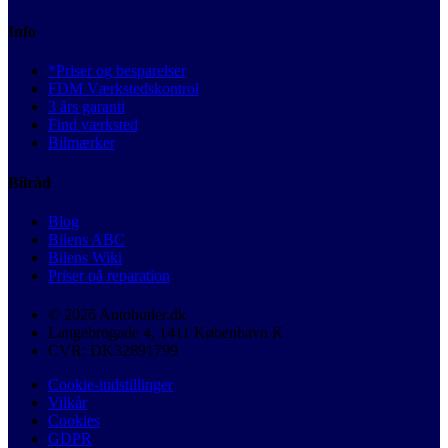
Info
*Priser og besparelser
FDM Værkstedskontrol
3 års garanti
Find værksted
Bilmærker
Bilråd
Blog
Bilens ABC
Bilens Wiki
Priser på reparation
© 2026 Autobutler.dk
Langebrogade 4, 1411 København K
CVR: DK32891799
Cookie-indstillinger
Vilkår
Cookies
GDPR