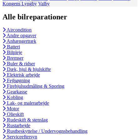
Kongens Lyngby
Valby
Alle bilreparationer
Aircondition
Andre opgaver
Anhængertræk
Batteri
Bilpleje
Bremser
Buler & ridser
Dæk, hjul & hjulskifte
Elektrisk arbejde
Fejlsøgning
Firehjulsudmåling & Sporing
Gearkasse
Kobling
Lak- og malerarbejde
Motor
Olieskift
Rudeskift & stenslag
Rustarbejde
Rustbeskyttelse / Undervognsbehandling
Serviceeftersyn