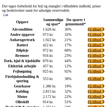
Der tages forbehold for fejl og mangler i tilbuddets indhold, priser
og beskrivelser samt for udsolgte reservedele.
Luk
Sammenlign
Du sparer i
Opgave
og spar*
gennemsnit*
Aircondition
1.626 kr.
36%
Få tilbud
Andre opgaver
973 kr.
32%
Få tilbud
Anhængertræk
1.922 kr.
21%
Få tilbud
Batteri
422 kr.
17%
Få tilbud
Bilpleje
972 kr.
68%
Få tilbud
Bremser
916 kr.
23%
Få tilbud
Dæk, hjul & hjulskifte
876 kr.
44%
Få tilbud
Elektrisk arbejde
457 kr.
12%
Få tilbud
Fejlsøgning
925 kr.
92%
Få tilbud
Firehjulsudmåling &
553 kr.
38%
Få tilbud
sporing
Gearkasse
1.386 kr.
19%
Få tilbud
Kobling
2.815 kr.
32%
Få tilbud
Motor
2.172 kr.
22%
Få tilbud
Olieskift
914 kr.
51%
Få tilbud