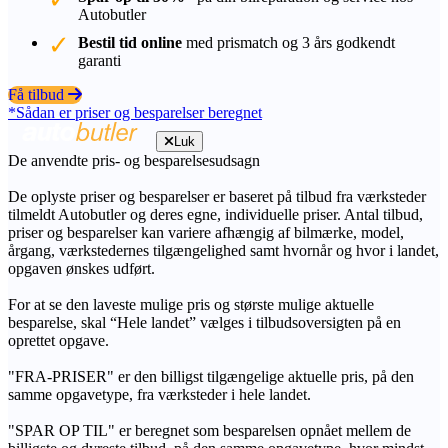
Autobutler
Bestil tid online
med prismatch og 3 års godkendt
garanti
Få tilbud
*Sådan er priser og besparelser beregnet
Luk
De anvendte pris- og besparelsesudsagn
De oplyste priser og besparelser er baseret på tilbud fra værksteder
tilmeldt Autobutler og deres egne, individuelle priser. Antal tilbud,
priser og besparelser kan variere afhængig af bilmærke, model,
årgang, værkstedernes tilgængelighed samt hvornår og hvor i landet,
opgaven ønskes udført.
For at se den laveste mulige pris og største mulige aktuelle
besparelse, skal “Hele landet” vælges i tilbudsoversigten på en
oprettet opgave.
"FRA-PRISER" er den billigst tilgængelige aktuelle pris, på den
samme opgavetype, fra værksteder i hele landet.
"SPAR OP TIL" er beregnet som besparelsen opnået mellem de