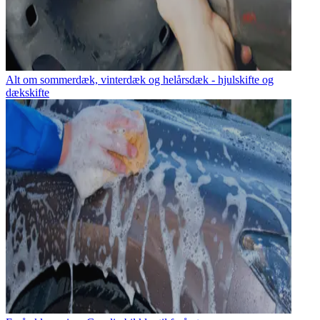
Alt om sommerdæk, vinterdæk og helårsdæk - hjulskifte og
dækskifte