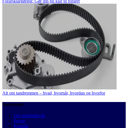
Forårsklargøring: Gør din bil klar til foråret
Alt om tandremmen – hvad, hvornår, hvordan og hvorfor
Autobutler
Om autobutler.dk
Presse
Kontakt