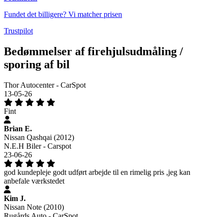
Fundet det billigere? Vi matcher prisen
Trustpilot
Bedømmelser af firehjulsudmåling /
sporing af bil
Thor Autocenter - CarSpot
13-05-26
Fint
Brian E.
Nissan Qashqai (2012)
N.E.H Biler - Carspot
23-06-26
god kundepleje godt udført arbejde til en rimelig pris ,jeg kan
anbefale værkstedet
Kim J.
Nissan Note (2010)
Rugårds Auto - CarSpot