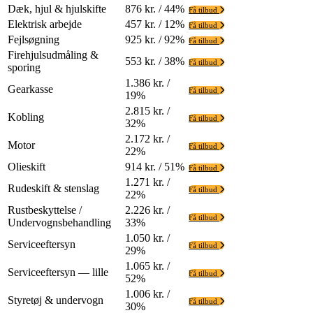
Dæk, hjul & hjulskifte
876 kr. / 44%
Få tilbud
Elektrisk arbejde
457 kr. / 12%
Få tilbud
Fejlsøgning
925 kr. / 92%
Få tilbud
Firehjulsudmåling &
553 kr. / 38%
Få tilbud
sporing
1.386 kr. /
Gearkasse
Få tilbud
19%
2.815 kr. /
Kobling
Få tilbud
32%
2.172 kr. /
Motor
Få tilbud
22%
Olieskift
914 kr. / 51%
Få tilbud
1.271 kr. /
Rudeskift & stenslag
Få tilbud
22%
Rustbeskyttelse /
2.226 kr. /
Få tilbud
Undervognsbehandling
33%
1.050 kr. /
Serviceeftersyn
Få tilbud
29%
1.065 kr. /
Serviceeftersyn — lille
Få tilbud
52%
1.006 kr. /
Styretøj & undervogn
Få tilbud
30%