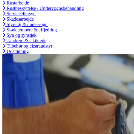
Rustarbejde
Rustbeskyttelse / Undervognsbehandling
Serviceeftersyn
Skadesarbejde
Styretøj & undervogn
Støddæmpere & affjedring
Syn og synstjek
Tandrem & taktkæde
Tilbehør og ekstraudstyr
Udstødning