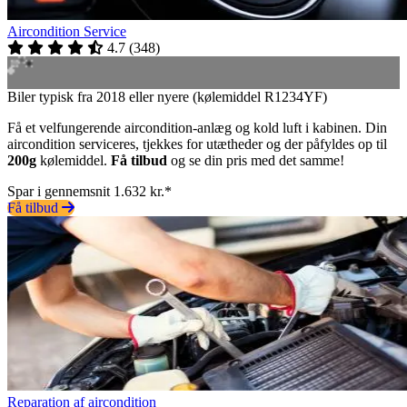
Aircondition Service
4.7
(
348
)
Biler typisk fra 2018 eller nyere (kølemiddel R1234YF)
Få et velfungerende aircondition-anlæg og kold luft i kabinen. Din
aircondition serviceres, tjekkes for utætheder og der påfyldes op til
200g
kølemiddel.
Få tilbud
og se din pris med det samme!
Spar i gennemsnit 1.632 kr.*
Få tilbud
Reparation af aircondition