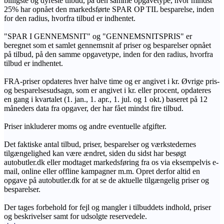
billigste og dyreste tilbud, på den samme opgavetype, hvor mindst
25% har opnået den markedsførte SPAR OP TIL besparelse, inden
for den radius, hvorfra tilbud er indhentet.
"SPAR I GENNEMSNIT" og "GENNEMSNITSPRIS" er
beregnet som et samlet gennemsnit af priser og besparelser opnået
på tilbud, på den samme opgavetype, inden for den radius, hvorfra
tilbud er indhentet.
FRA-priser opdateres hver halve time og er angivet i kr. Øvrige pris-
og besparelsesudsagn, som er angivet i kr. eller procent, opdateres
en gang i kvartalet (1. jan., 1. apr., 1. jul. og 1 okt.) baseret på 12
måneders data fra opgaver, der har fået mindst fire tilbud.
Priser inkluderer moms og andre eventuelle afgifter.
Det faktiske antal tilbud, priser, besparelser og værkstedernes
tilgængelighed kan være ændret, siden du sidst har besøgt
autobutler.dk eller modtaget markedsføring fra os via eksempelvis e-
mail, online eller offline kampagner m.m. Opret derfor altid en
opgave på autobutler.dk for at se de aktuelle tilgængelig priser og
besparelser.
Der tages forbehold for fejl og mangler i tilbuddets indhold, priser
og beskrivelser samt for udsolgte reservedele.