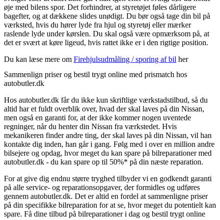
øje med bilens spor. Det forhindrer, at styretøjet føles dårligere
bagefter, og at dækkene slides unødigt. Du bør også tage din bil på
værksted, hvis du hører lyde fra hjul og styretøj eller mærker
raslende lyde under kørslen. Du skal også være opmærksom på, at
det er svært at køre ligeud, hvis rattet ikke er i den rigtige position.
Du kan læse mere om
Firehjulsudmåling / sporing af bil
her
Sammenlign priser og bestil trygt online med prismatch hos
autobutler.dk
Hos autobutler.dk får du ikke kun skriftlige værkstadstilbud, så du
altid har et fuldt overblik over, hvad der skal laves på din Nissan,
men også en garanti for, at der ikke kommer nogen uventede
regninger, når du henter din Nissan fra værkstedet. Hvis
mekanikeren finder andre ting, der skal laves på din Nissan, vil han
kontakte dig inden, han går i gang. Følg med i over en million andre
bilsejere og opdag, hvor meget du kan spare på bilreparationer med
autobutler.dk - du kan spare op til 50%* på din næste reparation.
For at give dig endnu større tryghed tilbyder vi en godkendt garanti
på alle service- og reparationsopgaver, der formidles og udføres
gennem autobutler.dk. Det er altid en fordel at sammenligne priser
på din specifikke bilreparation for at se, hvor meget du potentielt kan
spare. Få dine tilbud på bilreparationer i dag og bestil trygt online