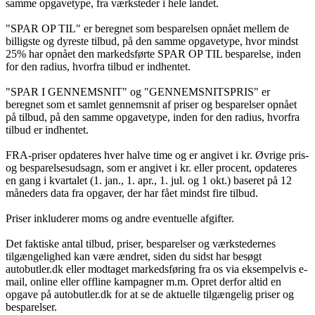
samme opgavetype, fra værksteder i hele landet.
"SPAR OP TIL" er beregnet som besparelsen opnået mellem de
billigste og dyreste tilbud, på den samme opgavetype, hvor mindst
25% har opnået den markedsførte SPAR OP TIL besparelse, inden
for den radius, hvorfra tilbud er indhentet.
"SPAR I GENNEMSNIT" og "GENNEMSNITSPRIS" er
beregnet som et samlet gennemsnit af priser og besparelser opnået
på tilbud, på den samme opgavetype, inden for den radius, hvorfra
tilbud er indhentet.
FRA-priser opdateres hver halve time og er angivet i kr. Øvrige pris-
og besparelsesudsagn, som er angivet i kr. eller procent, opdateres
en gang i kvartalet (1. jan., 1. apr., 1. jul. og 1 okt.) baseret på 12
måneders data fra opgaver, der har fået mindst fire tilbud.
Priser inkluderer moms og andre eventuelle afgifter.
Det faktiske antal tilbud, priser, besparelser og værkstedernes
tilgængelighed kan være ændret, siden du sidst har besøgt
autobutler.dk eller modtaget markedsføring fra os via eksempelvis e-
mail, online eller offline kampagner m.m. Opret derfor altid en
opgave på autobutler.dk for at se de aktuelle tilgængelig priser og
besparelser.