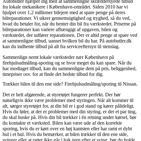
Autobutler hjælper dig med at sammenligne skræddersyede tilbud
fra lokale mekanikere i København-området. Siden 2010 har vi
hjulpet over 1,2 millioner bilejere med at spare penge på deres
bilreparationer. Vi sikrer gennemsigtighed og tryghed, så du ved,
hvad du betaler for, når du henter din bil fra værkstedet. Priserne på
bilreparationer kan variere afhængigt af opgaven, bilen og
værkstedet, der udfører reparationen. Der er altid penge at spare ved
at sammenligne tilbud, uanset hvilken bil du har. På autobutler.dk
kan du indhente tilbud på alt fra serviceeftersyn til stenslag.
Sammenlign nemt lokale værksteder nær København på
firehjulsudmåling-sporing og se hvor meget du kan spare. Når du
har modtaget tilbud, kan du sammenligne dem på pris, beliggenhed,
timepriser osv. for at finde det bedste tilbud for dig.
Trækker bilen til den ene side? Firehjulsudmåling/sporing til Nissan.
Det er helt afgørende, at styretøjet fungerer perfekt. Der bør
naturligvis ikke være problemer med styringen. Når alt kommer til
alt, sørger styretøjet for, at din bil er i god stand og kører pålideligt.
Hvis du føler, at der er problemer med din styring, er der et par ting,
du skal huske på. Hvis din bil trækker i én retning under kørsel, bør
du kontakte et værksted. Bilen kan være ude af den korrekte
sporing, hvis du er kørt over en høj kantsten eller har ramt et dybt
hul i et hul. Hvis du bemærker, at bilen trækker til den ene side,
svinger eller at rattet ikke går i hak igen efter et sving, bør du holde