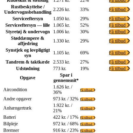
Rudeskift & stenslag
1.271 kr.
22%
Få tilbud
Rustbeskyttelse /
2.226 kr.
33%
Få tilbud
Undervognsbehandling
Serviceeftersyn
1.050 kr.
29%
Få tilbud
Serviceeftersyn — lille
1.065 kr.
52%
Få tilbud
Styretøj & undervogn
1.006 kr.
30%
Få tilbud
Støddæmpere &
1.330 kr.
29%
Få tilbud
affjedring
Synstjek og lovpligtigt
1.105 kr.
69%
Få tilbud
syn
Tandrem & taktkæde
2.533 kr.
27%
Få tilbud
Udstødning
773 kr.
19%
Få tilbud
Spar i
Opgave
gennemsnit*
1.626 kr. /
Aircondition
Få tilbud
36%
Andre opgaver
973 kr. / 32%
Få tilbud
1.922 kr. /
Anhængertræk
Få tilbud
21%
Batteri
422 kr. / 17%
Få tilbud
Bilpleje
972 kr. / 68%
Få tilbud
Bremser
916 kr. / 23%
Få tilbud