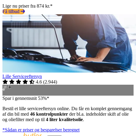
Lige nu priser fra 874 kr.*
Få tilbud
Lille Serviceeftersyn
4.6
(
2.944
)
Spar i gennemsnit 53%*
Bestil et lille serviceeftersyn online. Du får en komplet gennemgang
af din bil med
46 kontrolpunkter
der bl.a. indeholder skift af olie
og oliefilter med op til
4 liter kvalitetsolie
.
*Sådan er priser og besparelser beregnet