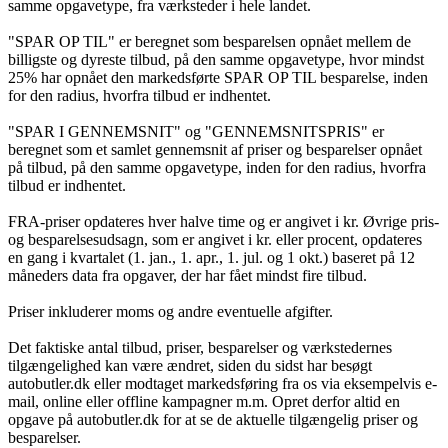
samme opgavetype, fra værksteder i hele landet.
"SPAR OP TIL" er beregnet som besparelsen opnået mellem de
billigste og dyreste tilbud, på den samme opgavetype, hvor mindst
25% har opnået den markedsførte SPAR OP TIL besparelse, inden
for den radius, hvorfra tilbud er indhentet.
"SPAR I GENNEMSNIT" og "GENNEMSNITSPRIS" er
beregnet som et samlet gennemsnit af priser og besparelser opnået
på tilbud, på den samme opgavetype, inden for den radius, hvorfra
tilbud er indhentet.
FRA-priser opdateres hver halve time og er angivet i kr. Øvrige pris-
og besparelsesudsagn, som er angivet i kr. eller procent, opdateres
en gang i kvartalet (1. jan., 1. apr., 1. jul. og 1 okt.) baseret på 12
måneders data fra opgaver, der har fået mindst fire tilbud.
Priser inkluderer moms og andre eventuelle afgifter.
Det faktiske antal tilbud, priser, besparelser og værkstedernes
tilgængelighed kan være ændret, siden du sidst har besøgt
autobutler.dk eller modtaget markedsføring fra os via eksempelvis e-
mail, online eller offline kampagner m.m. Opret derfor altid en
opgave på autobutler.dk for at se de aktuelle tilgængelig priser og
besparelser.