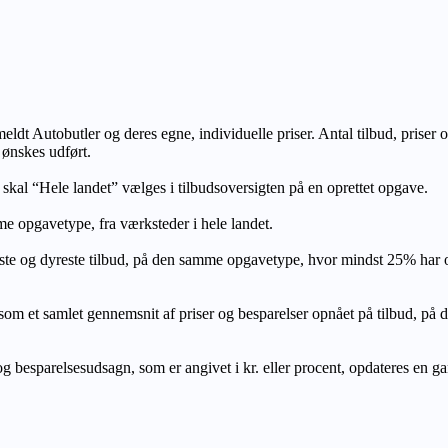
lmeldt Autobutler og deres egne, individuelle priser. Antal tilbud, prise
 ønskes udført.
, skal “Hele landet” vælges i tilbudsoversigten på en oprettet opgave.
e opgavetype, fra værksteder i hele landet.
ste og dyreste tilbud, på den samme opgavetype, hvor mindst 25% har
let gennemsnit af priser og besparelser opnået på tilbud, på den s
 besparelsesudsagn, som er angivet i kr. eller procent, opdateres en gang 