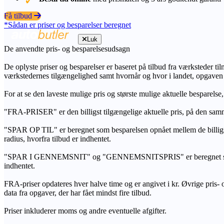
Få tilbud
*Sådan er priser og besparelser beregnet
Luk
De anvendte pris- og besparelsesudsagn
De oplyste priser og besparelser er baseret på tilbud fra værksteder ti
værkstedernes tilgængelighed samt hvornår og hvor i landet, opgaven
For at se den laveste mulige pris og største mulige aktuelle besparelse
"FRA-PRISER" er den billigst tilgængelige aktuelle pris, på den samm
"SPAR OP TIL" er beregnet som besparelsen opnået mellem de billig
radius, hvorfra tilbud er indhentet.
"SPAR I GENNEMSNIT" og "GENNEMSNITSPRIS" er beregnet som et sam
indhentet.
FRA-priser opdateres hver halve time og er angivet i kr. Øvrige pris- og
data fra opgaver, der har fået mindst fire tilbud.
Priser inkluderer moms og andre eventuelle afgifter.