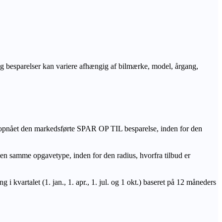
r og besparelser kan variere afhængig af bilmærke, model, årgang,
 opnået den markedsførte SPAR OP TIL besparelse, inden for den
amme opgavetype, inden for den radius, hvorfra tilbud er
i kvartalet (1. jan., 1. apr., 1. jul. og 1 okt.) baseret på 12 måneders