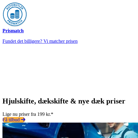
Prismatch
Fundet det billigere? Vi matcher prisen
Hjulskifte, dækskifte & nye dæk priser
Lige nu priser fra 199 kr.*
Få tilbud