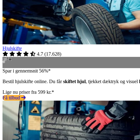
Hjulskifte
4.7
(
17.628
)
Spar i gennemsnit 56%*
Bestil hjulskifte online. Du får
skiftet hjul
, tjekket dæktryk og visuel
Lige nu priser fra 599 kr.*
Få tilbud