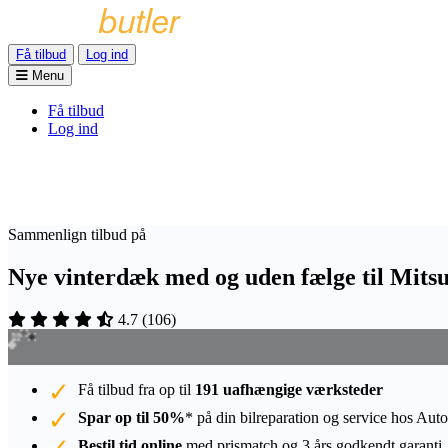
Få tilbud
Log ind
Menu
Få tilbud
Log ind
Sammenlign tilbud på
Nye vinterdæk med og uden fælge til Mits
4.7
(
106
)
Få tilbud fra op til
191 uafhængige værksteder
Spar op til 50%
* på din bilreparation og service hos Auto
Bestil tid online
med prismatch og 3 års godkendt garanti