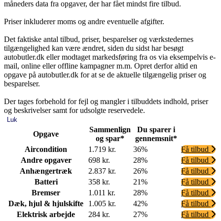
måneders data fra opgaver, der har fået mindst fire tilbud.
Priser inkluderer moms og andre eventuelle afgifter.
Det faktiske antal tilbud, priser, besparelser og værkstedernes
tilgængelighed kan være ændret, siden du sidst har besøgt
autobutler.dk eller modtaget markedsføring fra os via eksempelvis e-
mail, online eller offline kampagner m.m. Opret derfor altid en
opgave på autobutler.dk for at se de aktuelle tilgængelig priser og
besparelser.
Der tages forbehold for fejl og mangler i tilbuddets indhold, priser
og beskrivelser samt for udsolgte reservedele.
Luk
Sammenlign
Du sparer i
Opgave
og spar*
gennemsnit*
Aircondition
1.719 kr.
36%
Få tilbud
Andre opgaver
698 kr.
28%
Få tilbud
Anhængertræk
2.837 kr.
26%
Få tilbud
Batteri
358 kr.
21%
Få tilbud
Bremser
1.011 kr.
28%
Få tilbud
Dæk, hjul & hjulskifte
1.005 kr.
42%
Få tilbud
Elektrisk arbejde
284 kr.
27%
Få tilbud