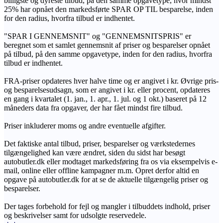
billigste og dyreste tilbud, på den samme opgavetype, hvor mindst
25% har opnået den markedsførte SPAR OP TIL besparelse, inden
for den radius, hvorfra tilbud er indhentet.
"SPAR I GENNEMSNIT" og "GENNEMSNITSPRIS" er
beregnet som et samlet gennemsnit af priser og besparelser opnået
på tilbud, på den samme opgavetype, inden for den radius, hvorfra
tilbud er indhentet.
FRA-priser opdateres hver halve time og er angivet i kr. Øvrige pris-
og besparelsesudsagn, som er angivet i kr. eller procent, opdateres
en gang i kvartalet (1. jan., 1. apr., 1. jul. og 1 okt.) baseret på 12
måneders data fra opgaver, der har fået mindst fire tilbud.
Priser inkluderer moms og andre eventuelle afgifter.
Det faktiske antal tilbud, priser, besparelser og værkstedernes
tilgængelighed kan være ændret, siden du sidst har besøgt
autobutler.dk eller modtaget markedsføring fra os via eksempelvis e-
mail, online eller offline kampagner m.m. Opret derfor altid en
opgave på autobutler.dk for at se de aktuelle tilgængelig priser og
besparelser.
Der tages forbehold for fejl og mangler i tilbuddets indhold, priser
og beskrivelser samt for udsolgte reservedele.