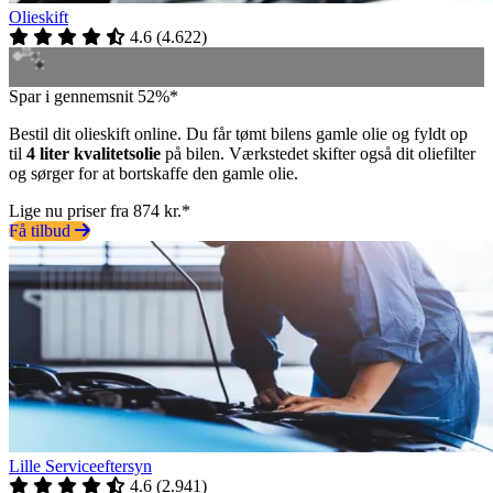
Olieskift
4.6
(
4.622
)
Spar i gennemsnit 52%*
Bestil dit olieskift online. Du får tømt bilens gamle olie og fyldt op
til
4 liter kvalitetsolie
på bilen. Værkstedet skifter også dit oliefilter
og sørger for at bortskaffe den gamle olie.
Lige nu priser fra 874 kr.*
Få tilbud
Lille Serviceeftersyn
4.6
(
2.941
)