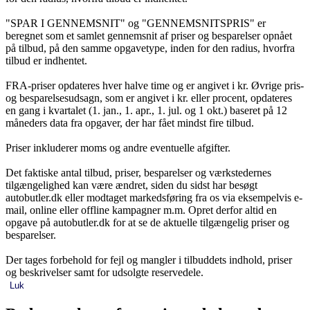
"SPAR I GENNEMSNIT" og "GENNEMSNITSPRIS" er
beregnet som et samlet gennemsnit af priser og besparelser opnået
på tilbud, på den samme opgavetype, inden for den radius, hvorfra
tilbud er indhentet.
FRA-priser opdateres hver halve time og er angivet i kr. Øvrige pris-
og besparelsesudsagn, som er angivet i kr. eller procent, opdateres
en gang i kvartalet (1. jan., 1. apr., 1. jul. og 1 okt.) baseret på 12
måneders data fra opgaver, der har fået mindst fire tilbud.
Priser inkluderer moms og andre eventuelle afgifter.
Det faktiske antal tilbud, priser, besparelser og værkstedernes
tilgængelighed kan være ændret, siden du sidst har besøgt
autobutler.dk eller modtaget markedsføring fra os via eksempelvis e-
mail, online eller offline kampagner m.m. Opret derfor altid en
opgave på autobutler.dk for at se de aktuelle tilgængelig priser og
besparelser.
Der tages forbehold for fejl og mangler i tilbuddets indhold, priser
og beskrivelser samt for udsolgte reservedele.
Luk