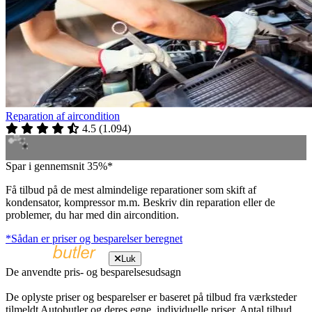
Reparation af aircondition
4.5
(
1.094
)
Spar i gennemsnit 35%*
Få tilbud på de mest almindelige reparationer som skift af
kondensator, kompressor m.m. Beskriv din reparation eller de
problemer, du har med din aircondition.
*Sådan er priser og besparelser beregnet
Luk
De anvendte pris- og besparelsesudsagn
De oplyste priser og besparelser er baseret på tilbud fra værksteder
tilmeldt Autobutler og deres egne, individuelle priser. Antal tilbud,