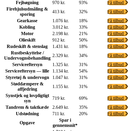
Fejlsøgning
970 kr.
93%
Få tilbud
Firehjulsudmåling &
413 kr.
32%
Få tilbud
sporing
Gearkasse
1.076 kr.
18%
Få tilbud
Kobling
3.012 kr.
33%
Få tilbud
Motor
2.198 kr.
21%
Få tilbud
Olieskift
912 kr.
50%
Få tilbud
Rudeskift & stenslag
1.431 kr.
18%
Få tilbud
Rustbeskyttelse /
2.329 kr.
34%
Få tilbud
Undervognsbehandling
Serviceeftersyn
1.325 kr.
31%
Få tilbud
Serviceeftersyn — lille
1.134 kr.
54%
Få tilbud
Styretøj & undervogn
1.047 kr.
31%
Få tilbud
Støddæmpere &
1.155 kr.
31%
Få tilbud
affjedring
Synstjek og lovpligtigt
719 kr.
69%
Få tilbud
syn
Tandrem & taktkæde
2.649 kr.
35%
Få tilbud
Udstødning
711 kr.
20%
Få tilbud
Spar i
Opgave
gennemsnit*