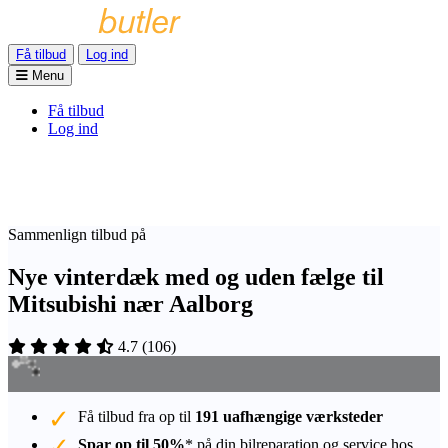
Få tilbud
Log ind
Menu
Få tilbud
Log ind
Sammenlign tilbud på
Nye vinterdæk med og uden fælge til
Mitsubishi nær Aalborg
4.7
(
106
)
Få tilbud fra op til
191 uafhængige værksteder
Spar op til 50%
* på din bilreparation og service hos