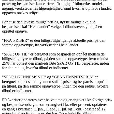
priser og besparelser kan variere afhængig af bilmærke, model,
årgang, værkstedernes tilgængelighed samt hvornår og hvor i landet,
opgaven ønskes udført.
For at se den laveste mulige pris og største mulige aktuelle
besparelse, skal “Hele landet” vælges i tilbudsoversigten på en
oprettet opgave.
"FRA-PRISER" er den billigst tilgængelige aktuelle pris, på den
samme opgavetype, fra værksteder i hele landet.
"SPAR OP TIL" er beregnet som besparelsen opnået mellem de
billigste og dyreste tilbud, på den samme opgavetype, hvor mindst
25% har opnået den markedsførte SPAR OP TIL besparelse, inden
for den radius, hvorfra tilbud er indhentet.
"SPAR I GENNEMSNIT" og "GENNEMSNITSPRIS" er
beregnet som et samlet gennemsnit af priser og besparelser opnået
på tilbud, på den samme opgavetype, inden for den radius, hvorfra
tilbud er indhentet.
FRA-priser opdateres hver halve time og er angivet i kr. Øvrige pris-
og besparelsesudsagn, som er angivet i kr. eller procent, opdateres
en gang i kvartalet (1. jan., 1. apr., 1. jul. og 1 okt.) baseret på 12
måneders data fra opgaver, der har fået mindst fire tilbud.