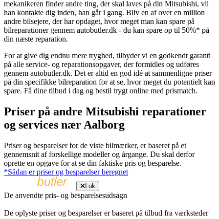
mekanikeren finder andre ting, der skal laves på din Mitsubishi, vil
han kontakte dig inden, han går i gang. Bliv en af over en million
andre bilsejere, der har opdaget, hvor meget man kan spare på
bilreparationer gennem autobutler.dk - du kan spare op til 50%* på
din næste reparation.
For at give dig endnu mere tryghed, tilbyder vi en godkendt garanti
på alle service- og reparationsopgaver, der formidles og udføres
gennem autobutler.dk. Det er altid en god idé at sammenligne priser
på din specifikke bilreparation for at se, hvor meget du potentielt kan
spare. Få dine tilbud i dag og bestil trygt online med prismatch.
Priser på andre Mitsubishi reparationer
og services nær Aalborg
Priser og besparelser for de viste bilmærker, er baseret på et
gennemsnit af forskellige modeller og årgange. Du skal derfor
oprette en opgave for at se din faktiske pris og besparelse.
*Sådan er priser og besparelser beregnet
Luk
De anvendte pris- og besparelsesudsagn
De oplyste priser og besparelser er baseret på tilbud fra værksteder