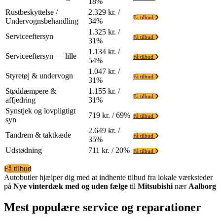
18%
Rustbeskyttelse /
2.329 kr. /
Få tilbud
Undervognsbehandling
34%
1.325 kr. /
Serviceeftersyn
Få tilbud
31%
1.134 kr. /
Serviceeftersyn — lille
Få tilbud
54%
1.047 kr. /
Styretøj & undervogn
Få tilbud
31%
Støddæmpere &
1.155 kr. /
Få tilbud
affjedring
31%
Synstjek og lovpligtigt
719 kr. / 69%
Få tilbud
syn
2.649 kr. /
Tandrem & taktkæde
Få tilbud
35%
Udstødning
711 kr. / 20%
Få tilbud
Få tilbud
Autobutler hjælper dig med at indhente tilbud fra lokale værksteder
på
Nye vinterdæk med og uden fælge
til
Mitsubishi
nær
Aalborg
Mest populære service og reparationer