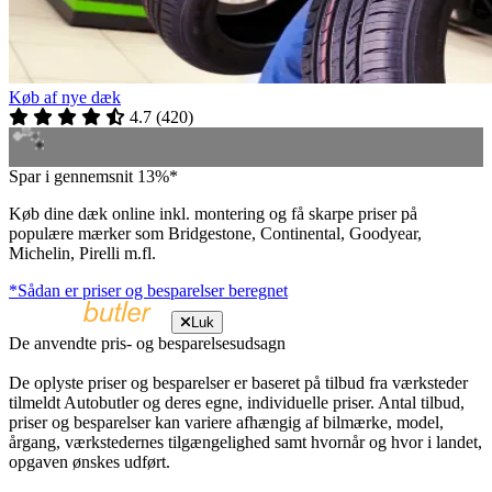
Køb af nye dæk
4.7
(
420
)
Spar i gennemsnit 13%*
Køb dine dæk online inkl. montering og få skarpe priser på
populære mærker som Bridgestone, Continental, Goodyear,
Michelin, Pirelli m.fl.
*Sådan er priser og besparelser beregnet
Luk
De anvendte pris- og besparelsesudsagn
De oplyste priser og besparelser er baseret på tilbud fra værksteder
tilmeldt Autobutler og deres egne, individuelle priser. Antal tilbud,
priser og besparelser kan variere afhængig af bilmærke, model,
årgang, værkstedernes tilgængelighed samt hvornår og hvor i landet,
opgaven ønskes udført.