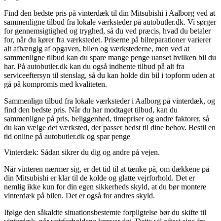
Find den bedste pris på vinterdæk til din Mitsubishi i Aalborg ved at
sammenligne tilbud fra lokale værksteder på autobutler.dk. Vi sørger
for gennemsigtighed og tryghed, så du ved præcis, hvad du betaler
for, når du kører fra værkstedet. Priserne på bilreparationer varierer
alt afhængig af opgaven, bilen og værkstederne, men ved at
sammenligne tilbud kan du spare mange penge uanset hvilken bil du
har. På autobutler.dk kan du også indhente tilbud på alt fra
serviceeftersyn til stenslag, så du kan holde din bil i topform uden at
gå på kompromis med kvaliteten.
Sammenlign tilbud fra lokale værksteder i Aalborg på vinterdæk, og
find den bedste pris. Når du har modtaget tilbud, kan du
sammenligne på pris, beliggenhed, timepriser og andre faktorer, så
du kan vælge det værksted, der passer bedst til dine behov. Bestil en
tid online på autobutler.dk og spar penge
Vinterdæk: Sådan sikrer du dig og andre på vejen.
Når vinteren nærmer sig, er det tid til at tænke på, om dækkene på
din Mitsubishi er klar til de kolde og glatte vejrforhold. Det er
nemlig ikke kun for din egen sikkerheds skyld, at du bør montere
vinterdæk på bilen. Det er også for andres skyld.
Ifølge den såkaldte situationsbestemte forpligtelse bør du skifte til