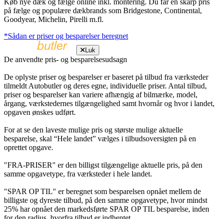
Køb nye dæk og fælge online inkl. montering. Du får en skarp pris
på fælge og populære dækbrands som Bridgestone, Continental,
Goodyear, Michelin, Pirelli m.fl.
*Sådan er priser og besparelser beregnet
Luk
De anvendte pris- og besparelsesudsagn
De oplyste priser og besparelser er baseret på tilbud fra værksteder
tilmeldt Autobutler og deres egne, individuelle priser. Antal tilbud,
priser og besparelser kan variere afhængig af bilmærke, model,
årgang, værkstedernes tilgængelighed samt hvornår og hvor i landet,
opgaven ønskes udført.
For at se den laveste mulige pris og største mulige aktuelle
besparelse, skal “Hele landet” vælges i tilbudsoversigten på en
oprettet opgave.
"FRA-PRISER" er den billigst tilgængelige aktuelle pris, på den
samme opgavetype, fra værksteder i hele landet.
"SPAR OP TIL" er beregnet som besparelsen opnået mellem de
billigste og dyreste tilbud, på den samme opgavetype, hvor mindst
25% har opnået den markedsførte SPAR OP TIL besparelse, inden
for den radius, hvorfra tilbud er indhentet.