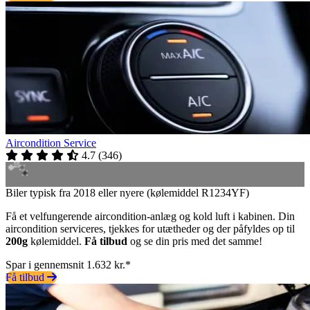
Aircondition Service
4.7
(
346
)
Biler typisk fra 2018 eller nyere (kølemiddel R1234YF)
Få et velfungerende aircondition-anlæg og kold luft i kabinen. Din
aircondition serviceres, tjekkes for utætheder og der påfyldes op til
200g
kølemiddel.
Få tilbud
og se din pris med det samme!
Spar i gennemsnit 1.632 kr.*
Få tilbud