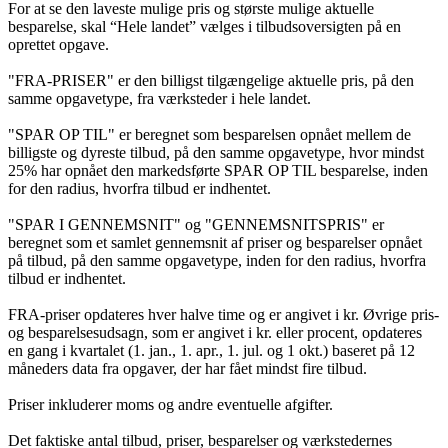
For at se den laveste mulige pris og største mulige aktuelle
besparelse, skal “Hele landet” vælges i tilbudsoversigten på en
oprettet opgave.
"FRA-PRISER" er den billigst tilgængelige aktuelle pris, på den
samme opgavetype, fra værksteder i hele landet.
"SPAR OP TIL" er beregnet som besparelsen opnået mellem de
billigste og dyreste tilbud, på den samme opgavetype, hvor mindst
25% har opnået den markedsførte SPAR OP TIL besparelse, inden
for den radius, hvorfra tilbud er indhentet.
"SPAR I GENNEMSNIT" og "GENNEMSNITSPRIS" er
beregnet som et samlet gennemsnit af priser og besparelser opnået
på tilbud, på den samme opgavetype, inden for den radius, hvorfra
tilbud er indhentet.
FRA-priser opdateres hver halve time og er angivet i kr. Øvrige pris-
og besparelsesudsagn, som er angivet i kr. eller procent, opdateres
en gang i kvartalet (1. jan., 1. apr., 1. jul. og 1 okt.) baseret på 12
måneders data fra opgaver, der har fået mindst fire tilbud.
Priser inkluderer moms og andre eventuelle afgifter.
Det faktiske antal tilbud, priser, besparelser og værkstedernes