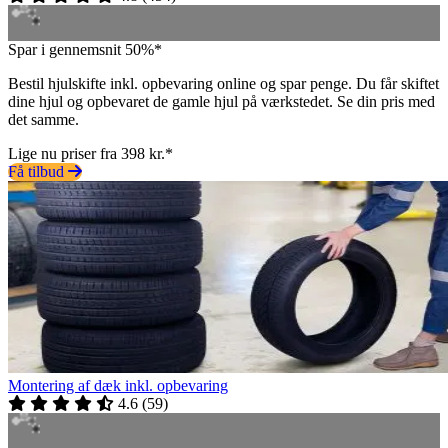
Spar i gennemsnit 50%*
Bestil hjulskifte inkl. opbevaring online og spar penge. Du får skiftet
dine hjul og opbevaret de gamle hjul på værkstedet. Se din pris med
det samme.
Lige nu priser fra 398 kr.*
Få tilbud
Montering af dæk inkl. opbevaring
4.6
(
59
)