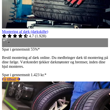
Montering af dæk (dækskifte)
4.7
(
1.928
)
Spar i gennemsnit 55%*
Bestil montering af dæk online. Du medbringer dæk til montering på
dine fælge. Værkstedet tjekker dækmønster og bremser, inden dine
hjul monteres.
Spar i gennemsnit 1.423 kr.*
Få tilbud