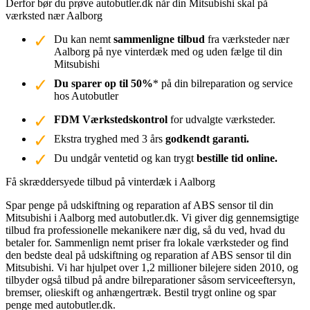
Derfor bør du prøve autobutler.dk når din Mitsubishi skal på
værksted nær Aalborg
Du kan nemt
sammenligne tilbud
fra værksteder nær
Aalborg på nye vinterdæk med og uden fælge til din
Mitsubishi
Du sparer op til 50%
* på din bilreparation og service
hos Autobutler
FDM Værkstedskontrol
for udvalgte værksteder.
Ekstra tryghed med 3 års
godkendt garanti.
Du undgår ventetid og kan trygt
bestille tid online.
Få skræddersyede tilbud på vinterdæk i Aalborg
Spar penge på udskiftning og reparation af ABS sensor til din
Mitsubishi i Aalborg med autobutler.dk. Vi giver dig gennemsigtige
tilbud fra professionelle mekanikere nær dig, så du ved, hvad du
betaler for. Sammenlign nemt priser fra lokale værksteder og find
den bedste deal på udskiftning og reparation af ABS sensor til din
Mitsubishi. Vi har hjulpet over 1,2 millioner bilejere siden 2010, og
tilbyder også tilbud på andre bilreparationer såsom serviceeftersyn,
bremser, olieskift og anhængertræk. Bestil trygt online og spar
penge med autobutler.dk.