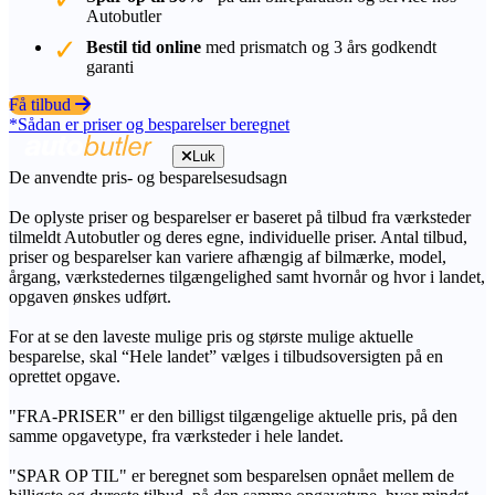
Autobutler
Bestil tid online
med prismatch og 3 års godkendt
garanti
Få tilbud
*Sådan er priser og besparelser beregnet
Luk
De anvendte pris- og besparelsesudsagn
De oplyste priser og besparelser er baseret på tilbud fra værksteder
tilmeldt Autobutler og deres egne, individuelle priser. Antal tilbud,
priser og besparelser kan variere afhængig af bilmærke, model,
årgang, værkstedernes tilgængelighed samt hvornår og hvor i landet,
opgaven ønskes udført.
For at se den laveste mulige pris og største mulige aktuelle
besparelse, skal “Hele landet” vælges i tilbudsoversigten på en
oprettet opgave.
"FRA-PRISER" er den billigst tilgængelige aktuelle pris, på den
samme opgavetype, fra værksteder i hele landet.
"SPAR OP TIL" er beregnet som besparelsen opnået mellem de