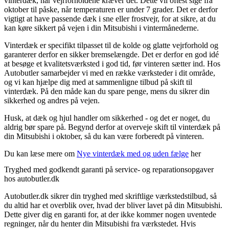
vinterdæk, når vejrforholdene kræver det. Dette vil oftest sige fra
oktober til påske, når temperaturen er under 7 grader. Det er derfor
vigtigt at have passende dæk i sne eller frostvejr, for at sikre, at du
kan køre sikkert på vejen i din Mitsubishi i vintermånederne.
Vinterdæk er specifikt tilpasset til de kolde og glatte vejrforhold og
garanterer derfor en sikker bremselængde. Det er derfor en god idé
at besøge et kvalitetsværksted i god tid, før vinteren sætter ind. Hos
Autobutler samarbejder vi med en række værksteder i dit område,
og vi kan hjælpe dig med at sammenligne tilbud på skift til
vinterdæk. På den måde kan du spare penge, mens du sikrer din
sikkerhed og andres på vejen.
Husk, at dæk og hjul handler om sikkerhed - og det er noget, du
aldrig bør spare på. Begynd derfor at overveje skift til vinterdæk på
din Mitsubishi i oktober, så du kan være forberedt på vinteren.
Du kan læse mere om
Nye vinterdæk med og uden fælge
her
Tryghed med godkendt garanti på service- og reparationsopgaver
hos autobutler.dk
Autobutler.dk sikrer din tryghed med skriftlige værkstedstilbud, så
du altid har et overblik over, hvad der bliver lavet på din Mitsubishi.
Dette giver dig en garanti for, at der ikke kommer nogen uventede
regninger, når du henter din Mitsubishi fra værkstedet. Hvis