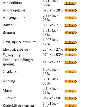
1.719 kr. /
Aircondition
Få tilbud
36%
Andre opgaver
698 kr. / 28%
Få tilbud
2.837 kr. /
Anhængertræk
Få tilbud
26%
Batteri
358 kr. / 21%
Få tilbud
1.011 kr. /
Bremser
Få tilbud
28%
1.005 kr. /
Dæk, hjul & hjulskifte
Få tilbud
42%
Elektrisk arbejde
284 kr. / 27%
Få tilbud
Fejlsøgning
970 kr. / 93%
Få tilbud
Firehjulsudmåling &
413 kr. / 32%
Få tilbud
sporing
1.076 kr. /
Gearkasse
Få tilbud
18%
3.012 kr. /
Kobling
Få tilbud
33%
2.198 kr. /
Motor
Få tilbud
21%
Olieskift
912 kr. / 50%
Få tilbud
1.431 kr. /
Rudeskift & stenslag
Få tilbud