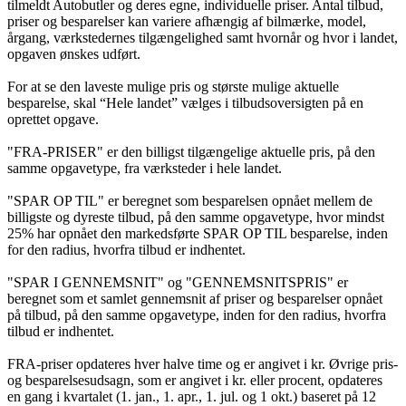
tilmeldt Autobutler og deres egne, individuelle priser. Antal tilbud,
priser og besparelser kan variere afhængig af bilmærke, model,
årgang, værkstedernes tilgængelighed samt hvornår og hvor i landet,
opgaven ønskes udført.
For at se den laveste mulige pris og største mulige aktuelle
besparelse, skal “Hele landet” vælges i tilbudsoversigten på en
oprettet opgave.
"FRA-PRISER" er den billigst tilgængelige aktuelle pris, på den
samme opgavetype, fra værksteder i hele landet.
"SPAR OP TIL" er beregnet som besparelsen opnået mellem de
billigste og dyreste tilbud, på den samme opgavetype, hvor mindst
25% har opnået den markedsførte SPAR OP TIL besparelse, inden
for den radius, hvorfra tilbud er indhentet.
"SPAR I GENNEMSNIT" og "GENNEMSNITSPRIS" er
beregnet som et samlet gennemsnit af priser og besparelser opnået
på tilbud, på den samme opgavetype, inden for den radius, hvorfra
tilbud er indhentet.
FRA-priser opdateres hver halve time og er angivet i kr. Øvrige pris-
og besparelsesudsagn, som er angivet i kr. eller procent, opdateres
en gang i kvartalet (1. jan., 1. apr., 1. jul. og 1 okt.) baseret på 12