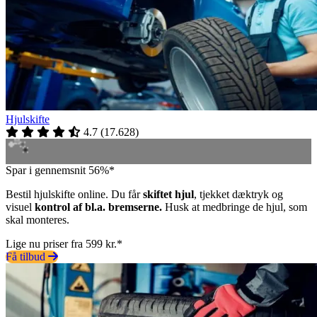
Hjulskifte
4.7
(
17.628
)
Spar i gennemsnit 56%*
Bestil hjulskifte online. Du får
skiftet hjul
, tjekket dæktryk og
visuel
kontrol af bl.a. bremserne.
Husk at medbringe de hjul, som
skal monteres.
Lige nu priser fra 599 kr.*
Få tilbud