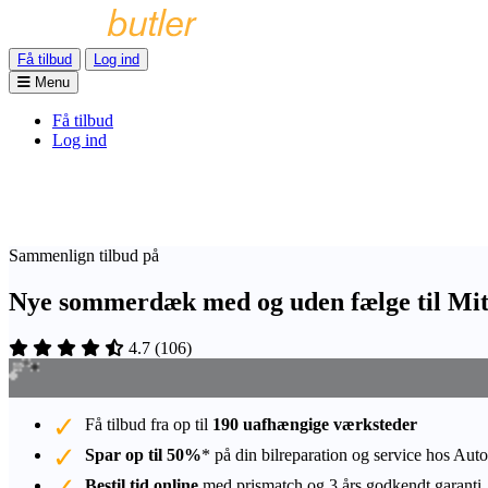
Få tilbud
Log ind
Menu
Få tilbud
Log ind
Sammenlign tilbud på
Nye sommerdæk med og uden fælge til Mit
4.7
(
106
)
Få tilbud fra op til
190 uafhængige værksteder
Spar op til 50%
* på din bilreparation og service hos Auto
Bestil tid online
med prismatch og 3 års godkendt garanti