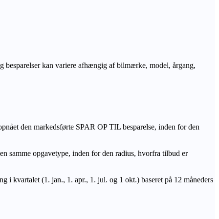
r og besparelser kan variere afhængig af bilmærke, model, årgang,
 opnået den markedsførte SPAR OP TIL besparelse, inden for den
amme opgavetype, inden for den radius, hvorfra tilbud er
i kvartalet (1. jan., 1. apr., 1. jul. og 1 okt.) baseret på 12 måneders