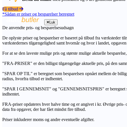
Få tilbud
*Sådan er priser og besparelser beregnet
Luk
De anvendte pris- og besparelsesudsagn
De oplyste priser og besparelser er baseret på tilbud fra værksteder ti
værkstedernes tilgængelighed samt hvornår og hvor i landet, opgaven
For at se den laveste mulige pris og største mulige aktuelle besparelse
"FRA-PRISER" er den billigst tilgængelige aktuelle pris, på den samm
"SPAR OP TIL" er beregnet som besparelsen opnået mellem de billig
radius, hvorfra tilbud er indhentet.
"SPAR I GENNEMSNIT" og "GENNEMSNITSPRIS" er beregnet som et sam
indhentet.
FRA-priser opdateres hver halve time og er angivet i kr. Øvrige pris- og
data fra opgaver, der har fået mindst fire tilbud.
Priser inkluderer moms og andre eventuelle afgifter.