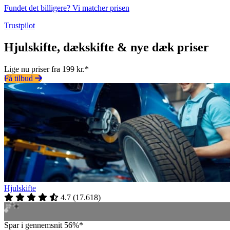
Fundet det billigere? Vi matcher prisen
Trustpilot
Hjulskifte, dækskifte & nye dæk priser
Lige nu priser fra 199 kr.*
Få tilbud
Hjulskifte
4.7
(
17.618
)
Spar i gennemsnit 56%*