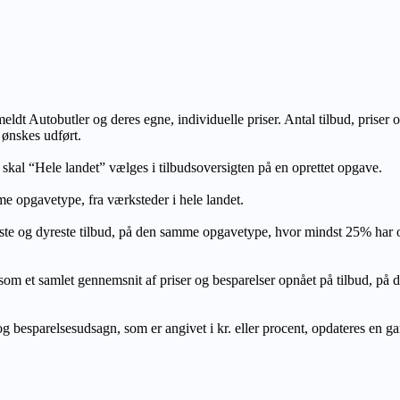
lmeldt Autobutler og deres egne, individuelle priser. Antal tilbud, prise
 ønskes udført.
, skal “Hele landet” vælges i tilbudsoversigten på en oprettet opgave.
e opgavetype, fra værksteder i hele landet.
ste og dyreste tilbud, på den samme opgavetype, hvor mindst 25% har
let gennemsnit af priser og besparelser opnået på tilbud, på den s
 besparelsesudsagn, som er angivet i kr. eller procent, opdateres en gang 