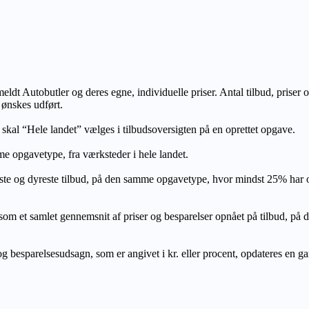
lmeldt Autobutler og deres egne, individuelle priser. Antal tilbud, prise
 ønskes udført.
, skal “Hele landet” vælges i tilbudsoversigten på en oprettet opgave.
e opgavetype, fra værksteder i hele landet.
ste og dyreste tilbud, på den samme opgavetype, hvor mindst 25% har
let gennemsnit af priser og besparelser opnået på tilbud, på den s
 besparelsesudsagn, som er angivet i kr. eller procent, opdateres en gang 