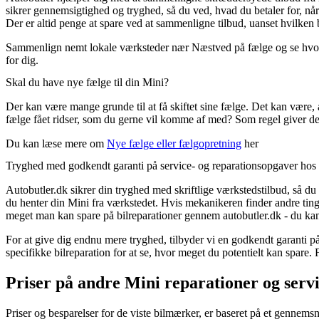
sikrer gennemsigtighed og tryghed, så du ved, hvad du betaler for, når
Der er altid penge at spare ved at sammenligne tilbud, uanset hvilken bi
Sammenlign nemt lokale værksteder nær Næstved på fælge og se hvor m
for dig.
Skal du have nye fælge til din Mini?
Der kan være mange grunde til at få skiftet sine fælge. Det kan være, a
fælge fået ridser, som du gerne vil komme af med? Som regel giver det
Du kan læse mere om
Nye fælge eller fælgopretning
her
Tryghed med godkendt garanti på service- og reparationsopgaver hos 
Autobutler.dk sikrer din tryghed med skriftlige værkstedstilbud, så du 
du henter din Mini fra værkstedet. Hvis mekanikeren finder andre ting, 
meget man kan spare på bilreparationer gennem autobutler.dk - du kan
For at give dig endnu mere tryghed, tilbyder vi en godkendt garanti på
specifikke bilreparation for at se, hvor meget du potentielt kan spare. 
Priser på andre Mini reparationer og ser
Priser og besparelser for de viste bilmærker, er baseret på et gennemsn