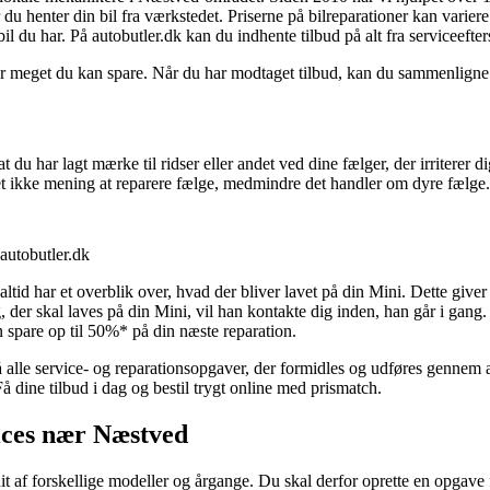
 du henter din bil fra værkstedet. Priserne på bilreparationer kan varie
l du har. På autobutler.dk kan du indhente tilbud på alt fra serviceefters
eget du kan spare. Når du har modtaget tilbud, kan du sammenligne dem 
t du har lagt mærke til ridser eller andet ved dine fælger, der irriterer 
 ikke mening at reparere fælge, medmindre det handler om dyre fælge. D
autobutler.dk
altid har et overblik over, hvad der bliver lavet på din Mini. Dette giv
der skal laves på din Mini, vil han kontakte dig inden, han går i gang. 
 spare op til 50%* på din næste reparation.
 alle service- og reparationsopgaver, der formidles og udføres gennem a
Få dine tilbud i dag og bestil trygt online med prismatch.
vices nær Næstved
it af forskellige modeller og årgange. Du skal derfor oprette en opgave f