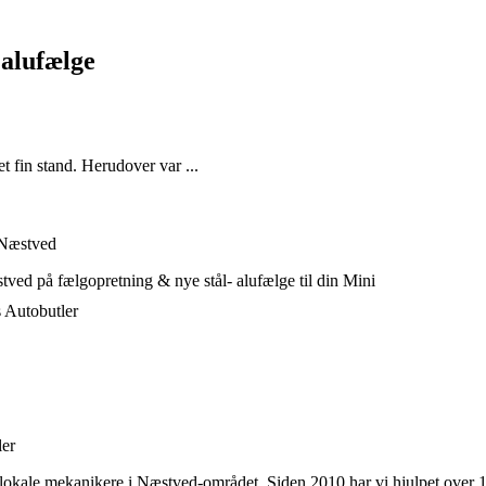
 alufælge
t fin stand. Herudover var ...
 Næstved
ved på fælgopretning & nye stål- alufælge til din Mini
s Autobutler
ler
okale mekanikere i Næstved-området. Siden 2010 har vi hjulpet over 1,2 