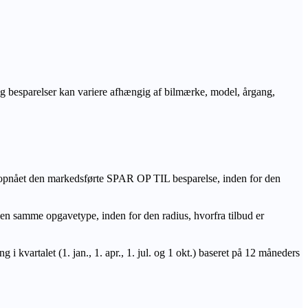
r og besparelser kan variere afhængig af bilmærke, model, årgang,
 opnået den markedsførte SPAR OP TIL besparelse, inden for den
amme opgavetype, inden for den radius, hvorfra tilbud er
i kvartalet (1. jan., 1. apr., 1. jul. og 1 okt.) baseret på 12 måneders