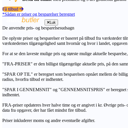
Få tilbud
*Sådan er priser og besparelser beregnet
Luk
De anvendte pris- og besparelsesudsagn
De oplyste priser og besparelser er baseret på tilbud fra værksteder ti
værkstedernes tilgængelighed samt hvornår og hvor i landet, opgaven
For at se den laveste mulige pris og største mulige aktuelle besparelse
"FRA-PRISER" er den billigst tilgængelige aktuelle pris, på den samm
"SPAR OP TIL" er beregnet som besparelsen opnået mellem de billig
radius, hvorfra tilbud er indhentet.
"SPAR I GENNEMSNIT" og "GENNEMSNITSPRIS" er beregnet som et sam
indhentet.
FRA-priser opdateres hver halve time og er angivet i kr. Øvrige pris- og
data fra opgaver, der har fået mindst fire tilbud.
Priser inkluderer moms og andre eventuelle afgifter.