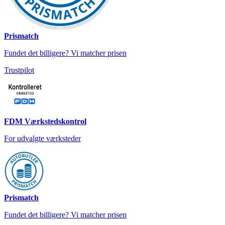
Prismatch
Fundet det billigere? Vi matcher prisen
Trustpilot
FDM Værkstedskontrol
For udvalgte værksteder
Prismatch
Fundet det billigere? Vi matcher prisen