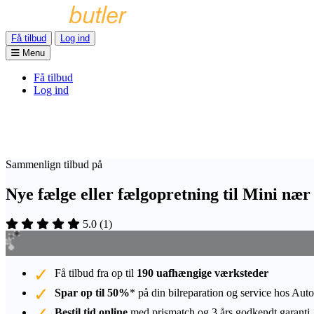
Få tilbud
Log ind
Menu
Få tilbud
Log ind
Sammenlign tilbud på
Nye fælge eller fælgopretning til Mini næ
5.0
(
1
)
Få tilbud fra op til
190 uafhængige værksteder
Spar op til 50%
* på din bilreparation og service hos Auto
Bestil tid online
med prismatch og 3 års godkendt garanti