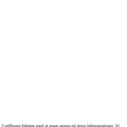
millioner bilejere med at spare penge på deres bilreparationer. Vi