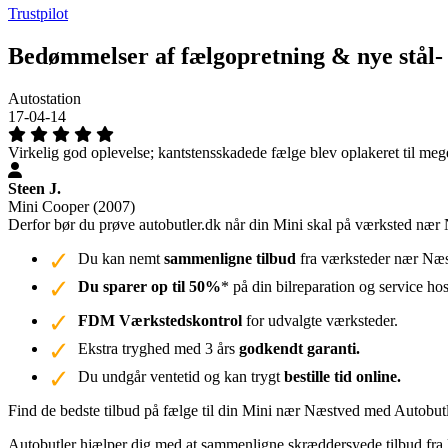
Trustpilot
Bedømmelser af fælgopretning & nye stål-
Autostation
17-04-14
Virkelig god oplevelse; kantstensskadede fælge blev oplakeret til mege
Steen J.
Mini Cooper (2007)
Derfor bør du prøve autobutler.dk når din Mini skal på værksted nær
Du kan nemt
sammenligne tilbud
fra værksteder nær Næst
Du sparer op til 50%
* på din bilreparation og service ho
FDM Værkstedskontrol
for udvalgte værksteder.
Ekstra tryghed med 3 års
godkendt garanti.
Du undgår ventetid og kan trygt
bestille tid online.
Find de bedste tilbud på fælge til din Mini nær Næstved med Autobut
Autobutler hjælper dig med at sammenligne skræddersyede tilbud fra l