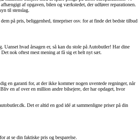
re afhængigt af opgaven, bilen og værkstedet, der udfører reparationen.
yn til stenslag.
på pris, beliggenhed, timepriser osv. for at finde det bedste tilbud
dig. Uanset hvad årsagen er, så kan du stole på Autobutler! Har dine
et nok oftest mest mening at få sig et helt nyt sæt.
er dig en garanti for, at der ikke kommer nogen uventede regninger, når
Bliv en af over en million andre bilsejere, der har opdaget, hvor
utobutler.dk. Det er altid en god idé at sammenligne priser på din
or at se din faktiske pris og besparelse.