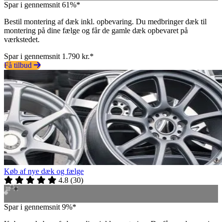
Spar i gennemsnit 61%*
Bestil montering af dæk inkl. opbevaring. Du medbringer dæk til
montering på dine fælge og får de gamle dæk opbevaret på
værkstedet.
Spar i gennemsnit 1.790 kr.*
Få tilbud
Køb af nye dæk og fælge
4.8
(
30
)
Spar i gennemsnit 9%*