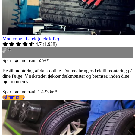
Montering af dæk (dækskifte)
4.7
(
1.928
)
Spar i gennemsnit 55%*
Bestil montering af dæk online. Du medbringer dæk til montering på
dine fælge. Værkstedet tjekker dækmønster og bremser, inden dine
hjul monteres.
Spar i gennemsnit 1.423 kr.*
Få tilbud