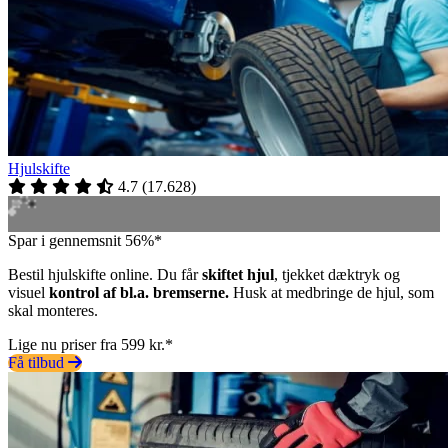
Hjulskifte
4.7
(
17.628
)
Spar i gennemsnit 56%*
Bestil hjulskifte online. Du får
skiftet hjul
, tjekket dæktryk og
visuel
kontrol af bl.a. bremserne.
Husk at medbringe de hjul, som
skal monteres.
Lige nu priser fra 599 kr.*
Få tilbud