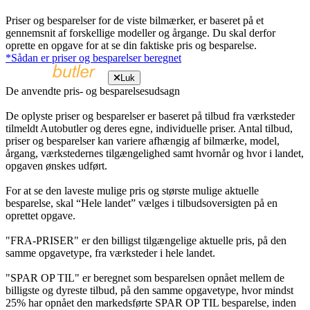
Priser og besparelser for de viste bilmærker, er baseret på et
gennemsnit af forskellige modeller og årgange. Du skal derfor
oprette en opgave for at se din faktiske pris og besparelse.
*Sådan er priser og besparelser beregnet
Luk
De anvendte pris- og besparelsesudsagn
De oplyste priser og besparelser er baseret på tilbud fra værksteder
tilmeldt Autobutler og deres egne, individuelle priser. Antal tilbud,
priser og besparelser kan variere afhængig af bilmærke, model,
årgang, værkstedernes tilgængelighed samt hvornår og hvor i landet,
opgaven ønskes udført.
For at se den laveste mulige pris og største mulige aktuelle
besparelse, skal “Hele landet” vælges i tilbudsoversigten på en
oprettet opgave.
"FRA-PRISER" er den billigst tilgængelige aktuelle pris, på den
samme opgavetype, fra værksteder i hele landet.
"SPAR OP TIL" er beregnet som besparelsen opnået mellem de
billigste og dyreste tilbud, på den samme opgavetype, hvor mindst
25% har opnået den markedsførte SPAR OP TIL besparelse, inden