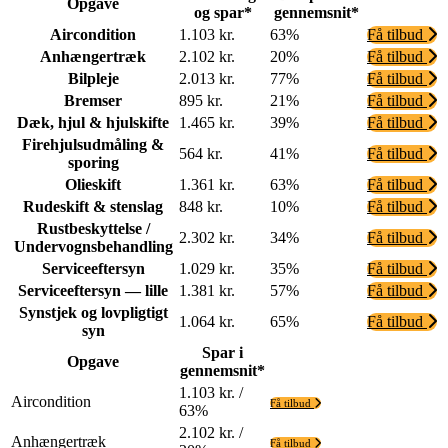
Opgave
og spar*
gennemsnit*
Aircondition
1.103 kr.
63%
Få tilbud
Anhængertræk
2.102 kr.
20%
Få tilbud
Bilpleje
2.013 kr.
77%
Få tilbud
Bremser
895 kr.
21%
Få tilbud
Dæk, hjul & hjulskifte
1.465 kr.
39%
Få tilbud
Firehjulsudmåling &
564 kr.
41%
Få tilbud
sporing
Olieskift
1.361 kr.
63%
Få tilbud
Rudeskift & stenslag
848 kr.
10%
Få tilbud
Rustbeskyttelse /
2.302 kr.
34%
Få tilbud
Undervognsbehandling
Serviceeftersyn
1.029 kr.
35%
Få tilbud
Serviceeftersyn — lille
1.381 kr.
57%
Få tilbud
Synstjek og lovpligtigt
1.064 kr.
65%
Få tilbud
syn
Spar i
Opgave
gennemsnit*
1.103 kr. /
Aircondition
Få tilbud
63%
2.102 kr. /
Anhængertræk
Få tilbud