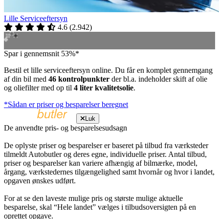
Lille Serviceeftersyn
4.6
(
2.942
)
Spar i gennemsnit 53%*
Bestil et lille serviceeftersyn online. Du får en komplet gennemgang
af din bil med
46 kontrolpunkter
der bl.a. indeholder skift af olie
og oliefilter med op til
4 liter kvalitetsolie
.
*Sådan er priser og besparelser beregnet
Luk
De anvendte pris- og besparelsesudsagn
De oplyste priser og besparelser er baseret på tilbud fra værksteder
tilmeldt Autobutler og deres egne, individuelle priser. Antal tilbud,
priser og besparelser kan variere afhængig af bilmærke, model,
årgang, værkstedernes tilgængelighed samt hvornår og hvor i landet,
opgaven ønskes udført.
For at se den laveste mulige pris og største mulige aktuelle
besparelse, skal “Hele landet” vælges i tilbudsoversigten på en
oprettet opgave.