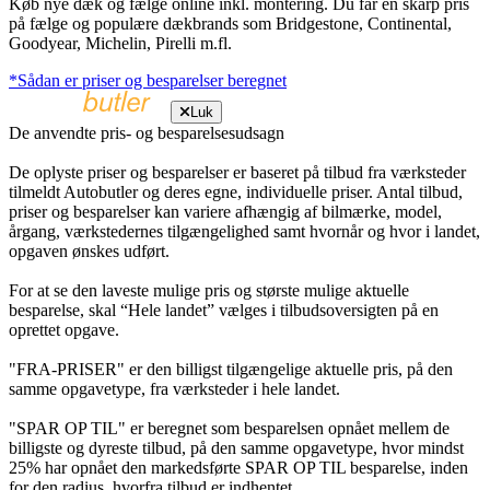
Køb nye dæk og fælge online inkl. montering. Du får en skarp pris
på fælge og populære dækbrands som Bridgestone, Continental,
Goodyear, Michelin, Pirelli m.fl.
*Sådan er priser og besparelser beregnet
Luk
De anvendte pris- og besparelsesudsagn
De oplyste priser og besparelser er baseret på tilbud fra værksteder
tilmeldt Autobutler og deres egne, individuelle priser. Antal tilbud,
priser og besparelser kan variere afhængig af bilmærke, model,
årgang, værkstedernes tilgængelighed samt hvornår og hvor i landet,
opgaven ønskes udført.
For at se den laveste mulige pris og største mulige aktuelle
besparelse, skal “Hele landet” vælges i tilbudsoversigten på en
oprettet opgave.
"FRA-PRISER" er den billigst tilgængelige aktuelle pris, på den
samme opgavetype, fra værksteder i hele landet.
"SPAR OP TIL" er beregnet som besparelsen opnået mellem de
billigste og dyreste tilbud, på den samme opgavetype, hvor mindst
25% har opnået den markedsførte SPAR OP TIL besparelse, inden
for den radius, hvorfra tilbud er indhentet.