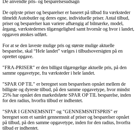
De anvendte pris- og besparelsesudsagn
De oplyste priser og besparelser er baseret på tilbud fra værksteder
tilmeldt Autobutler og deres egne, individuelle priser. Antal tilbud,
priser og besparelser kan variere afhængig af bilmærke, model,
årgang, værkstedernes tilgængelighed samt hvornår og hvor i landet,
opgaven ønskes udført.
For at se den laveste mulige pris og største mulige aktuelle
besparelse, skal “Hele landet” vælges i tilbudsoversigten på en
oprettet opgave.
"FRA-PRISER" er den billigst tilgængelige aktuelle pris, på den
samme opgavetype, fra værksteder i hele landet.
"SPAR OP TIL" er beregnet som besparelsen opnået mellem de
billigste og dyreste tilbud, på den samme opgavetype, hvor mindst
25% har opnået den markedsførte SPAR OP TIL besparelse, inden
for den radius, hvorfra tilbud er indhentet.
"SPAR I GENNEMSNIT" og "GENNEMSNITSPRIS" er
beregnet som et samlet gennemsnit af priser og besparelser opnået
på tilbud, på den samme opgavetype, inden for den radius, hvorfra
tilbud er indhentet.