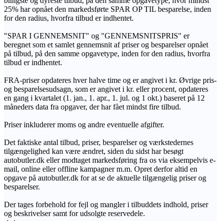
billigste og dyreste tilbud, på den samme opgavetype, hvor mindst
25% har opnået den markedsførte SPAR OP TIL besparelse, inden
for den radius, hvorfra tilbud er indhentet.
"SPAR I GENNEMSNIT" og "GENNEMSNITSPRIS" er
beregnet som et samlet gennemsnit af priser og besparelser opnået
på tilbud, på den samme opgavetype, inden for den radius, hvorfra
tilbud er indhentet.
FRA-priser opdateres hver halve time og er angivet i kr. Øvrige pris-
og besparelsesudsagn, som er angivet i kr. eller procent, opdateres
en gang i kvartalet (1. jan., 1. apr., 1. jul. og 1 okt.) baseret på 12
måneders data fra opgaver, der har fået mindst fire tilbud.
Priser inkluderer moms og andre eventuelle afgifter.
Det faktiske antal tilbud, priser, besparelser og værkstedernes
tilgængelighed kan være ændret, siden du sidst har besøgt
autobutler.dk eller modtaget markedsføring fra os via eksempelvis e-
mail, online eller offline kampagner m.m. Opret derfor altid en
opgave på autobutler.dk for at se de aktuelle tilgængelig priser og
besparelser.
Der tages forbehold for fejl og mangler i tilbuddets indhold, priser
og beskrivelser samt for udsolgte reservedele.