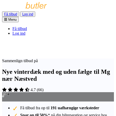
Få tilbud
Log ind
Menu
Få tilbud
Log ind
Sammenlign tilbud på
Nye vinterdæk med og uden fælge til Mg
nær Næstved
4.7
(
66
)
Få tilbud fra op til
191 uafhængige værksteder
Spar op til 50%
* på din bilreparation og service hos