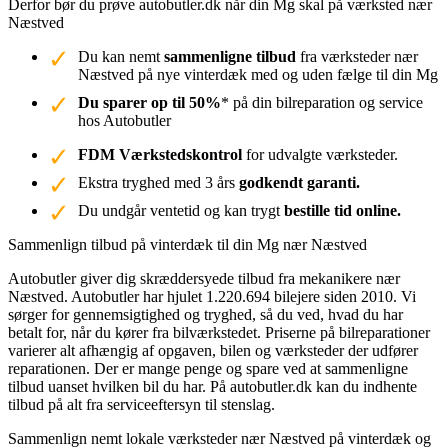
Derfor bør du prøve autobutler.dk når din Mg skal på værksted nær
Næstved
Du kan nemt
sammenligne tilbud
fra værksteder nær
Næstved på nye vinterdæk med og uden fælge til din Mg
Du sparer op til 50%
* på din bilreparation og service
hos Autobutler
FDM Værkstedskontrol
for udvalgte værksteder.
Ekstra tryghed med 3 års
godkendt garanti.
Du undgår ventetid og kan trygt
bestille tid online.
Sammenlign tilbud på vinterdæk til din Mg nær Næstved
Autobutler giver dig skræddersyede tilbud fra mekanikere nær
Næstved. Autobutler har hjulet 1.220.694 bilejere siden 2010. Vi
sørger for gennemsigtighed og tryghed, så du ved, hvad du har
betalt for, når du kører fra bilværkstedet. Priserne på bilreparationer
varierer alt afhængig af opgaven, bilen og værksteder der udfører
reparationen. Der er mange penge og spare ved at sammenligne
tilbud uanset hvilken bil du har. På autobutler.dk kan du indhente
tilbud på alt fra serviceeftersyn til stenslag.
Sammenlign nemt lokale værksteder nær Næstved på vinterdæk og