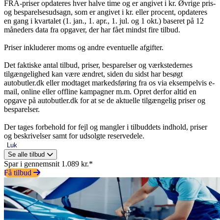
FRA-priser opdateres hver halve time og er angivet i kr. Øvrige pris-
og besparelsesudsagn, som er angivet i kr. eller procent, opdateres
en gang i kvartalet (1. jan., 1. apr., 1. jul. og 1 okt.) baseret på 12
måneders data fra opgaver, der har fået mindst fire tilbud.
Priser inkluderer moms og andre eventuelle afgifter.
Det faktiske antal tilbud, priser, besparelser og værkstedernes
tilgængelighed kan være ændret, siden du sidst har besøgt
autobutler.dk eller modtaget markedsføring fra os via eksempelvis e-
mail, online eller offline kampagner m.m. Opret derfor altid en
opgave på autobutler.dk for at se de aktuelle tilgængelig priser og
besparelser.
Der tages forbehold for fejl og mangler i tilbuddets indhold, priser
og beskrivelser samt for udsolgte reservedele.
Luk
Se alle tilbud
Spar i gennemsnit 1.089 kr.*
Få tilbud