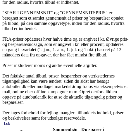
for den radius, hvorfra tilbud er indhentet.
"SPAR I GENNEMSNIT" og "GENNEMSNITSPRIS" er
beregnet som et samlet gennemsnit af priser og besparelser opnået
på tilbud, på den samme opgavetype, inden for den radius, hvorfra
tilbud er indhentet.
FRA-priser opdateres hver halve time og er angivet i kr. Øvrige pris-
og besparelsesudsagn, som er angivet i kr. eller procent, opdateres
en gang i kvartalet (1. jan., 1. apr., 1. jul. og 1 okt.) baseret på 12
måneders data fra opgaver, der har fået mindst fire tilbud.
Priser inkluderer moms og andre eventuelle afgifter.
Det faktiske antal tilbud, priser, besparelser og værkstedernes
tilgængelighed kan være ændret, siden du sidst har besøgt
autobutler.dk eller modtaget markedsføring fra os via eksempelvis e-
mail, online eller offline kampagner m.m. Opret derfor altid en
opgave på autobutler.dk for at se de aktuelle tilgængelig priser og
besparelser.
Der tages forbehold for fejl og mangler i tilbuddets indhold, priser
og beskrivelser samt for udsolgte reservedele.
Luk
Sammenlign
Du sparer i