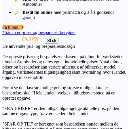
Autobutler
Bestil tid online
med prismatch og 3 års godkendt
garanti
Få tilbud
*Sådan er priser og besparelser beregnet
Luk
De anvendte pris- og besparelsesudsagn
De oplyste priser og besparelser er baseret på tilbud fra værksteder
tilmeldt Autobutler og deres egne, individuelle priser. Antal tilbud,
priser og besparelser kan variere afhængig af bilmærke, model,
årgang, værkstedernes tilgængelighed samt hvornår og hvor i landet,
opgaven ønskes udført.
For at se den laveste mulige pris og største mulige aktuelle
besparelse, skal “Hele landet” vælges i tilbudsoversigten på en
oprettet opgave.
"FRA-PRISER" er den billigst tilgængelige aktuelle pris, på den
samme opgavetype, fra værksteder i hele landet.
"SPAR OP TIL" er beregnet som besparelsen opnået mellem de