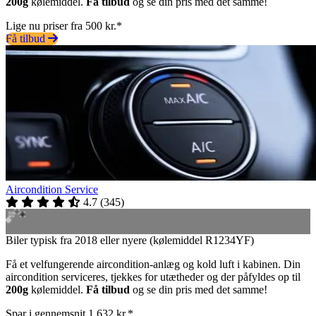
200g
kølemiddel.
Få tilbud
og se din pris med det samme!
Lige nu priser fra 500 kr.*
Få tilbud
Aircondition Service
4.7
(
345
)
Biler typisk fra 2018 eller nyere (kølemiddel R1234YF)
Få et velfungerende aircondition-anlæg og kold luft i kabinen. Din
aircondition serviceres, tjekkes for utætheder og der påfyldes op til
200g
kølemiddel.
Få tilbud
og se din pris med det samme!
Spar i gennemsnit 1.632 kr.*