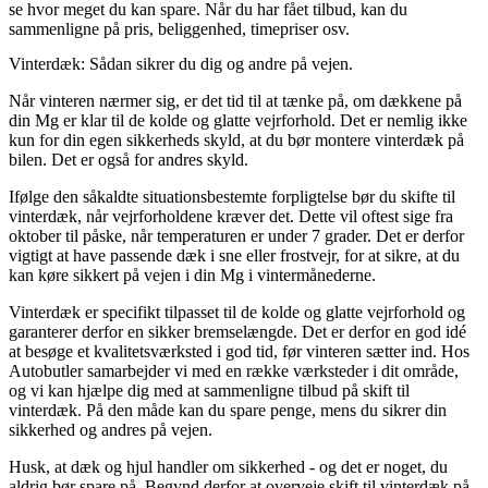
se hvor meget du kan spare. Når du har fået tilbud, kan du
sammenligne på pris, beliggenhed, timepriser osv.
Vinterdæk: Sådan sikrer du dig og andre på vejen.
Når vinteren nærmer sig, er det tid til at tænke på, om dækkene på
din Mg er klar til de kolde og glatte vejrforhold. Det er nemlig ikke
kun for din egen sikkerheds skyld, at du bør montere vinterdæk på
bilen. Det er også for andres skyld.
Ifølge den såkaldte situationsbestemte forpligtelse bør du skifte til
vinterdæk, når vejrforholdene kræver det. Dette vil oftest sige fra
oktober til påske, når temperaturen er under 7 grader. Det er derfor
vigtigt at have passende dæk i sne eller frostvejr, for at sikre, at du
kan køre sikkert på vejen i din Mg i vintermånederne.
Vinterdæk er specifikt tilpasset til de kolde og glatte vejrforhold og
garanterer derfor en sikker bremselængde. Det er derfor en god idé
at besøge et kvalitetsværksted i god tid, før vinteren sætter ind. Hos
Autobutler samarbejder vi med en række værksteder i dit område,
og vi kan hjælpe dig med at sammenligne tilbud på skift til
vinterdæk. På den måde kan du spare penge, mens du sikrer din
sikkerhed og andres på vejen.
Husk, at dæk og hjul handler om sikkerhed - og det er noget, du
aldrig bør spare på. Begynd derfor at overveje skift til vinterdæk på