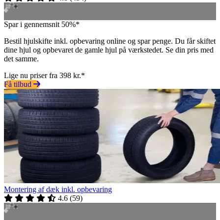
Spar i gennemsnit 50%*
Bestil hjulskifte inkl. opbevaring online og spar penge. Du får skiftet
dine hjul og opbevaret de gamle hjul på værkstedet. Se din pris med
det samme.
Lige nu priser fra 398 kr.*
Få tilbud
Montering af dæk inkl. opbevaring
4.6
(
59
)