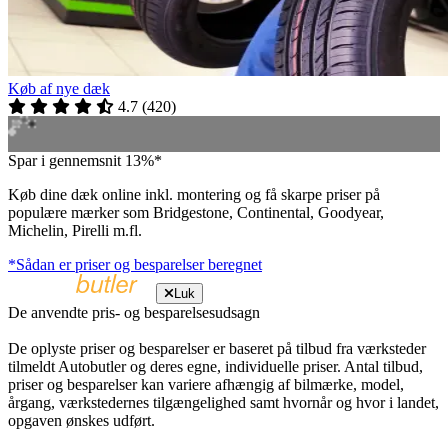
Køb af nye dæk
4.7
(
420
)
Spar i gennemsnit 13%*
Køb dine dæk online inkl. montering og få skarpe priser på
populære mærker som Bridgestone, Continental, Goodyear,
Michelin, Pirelli m.fl.
*Sådan er priser og besparelser beregnet
Luk
De anvendte pris- og besparelsesudsagn
De oplyste priser og besparelser er baseret på tilbud fra værksteder
tilmeldt Autobutler og deres egne, individuelle priser. Antal tilbud,
priser og besparelser kan variere afhængig af bilmærke, model,
årgang, værkstedernes tilgængelighed samt hvornår og hvor i landet,
opgaven ønskes udført.