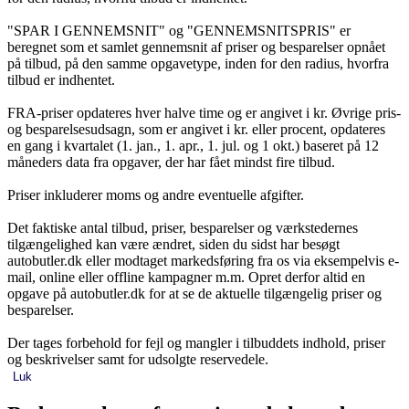
"SPAR I GENNEMSNIT" og "GENNEMSNITSPRIS" er
beregnet som et samlet gennemsnit af priser og besparelser opnået
på tilbud, på den samme opgavetype, inden for den radius, hvorfra
tilbud er indhentet.
FRA-priser opdateres hver halve time og er angivet i kr. Øvrige pris-
og besparelsesudsagn, som er angivet i kr. eller procent, opdateres
en gang i kvartalet (1. jan., 1. apr., 1. jul. og 1 okt.) baseret på 12
måneders data fra opgaver, der har fået mindst fire tilbud.
Priser inkluderer moms og andre eventuelle afgifter.
Det faktiske antal tilbud, priser, besparelser og værkstedernes
tilgængelighed kan være ændret, siden du sidst har besøgt
autobutler.dk eller modtaget markedsføring fra os via eksempelvis e-
mail, online eller offline kampagner m.m. Opret derfor altid en
opgave på autobutler.dk for at se de aktuelle tilgængelig priser og
besparelser.
Der tages forbehold for fejl og mangler i tilbuddets indhold, priser
og beskrivelser samt for udsolgte reservedele.
Luk