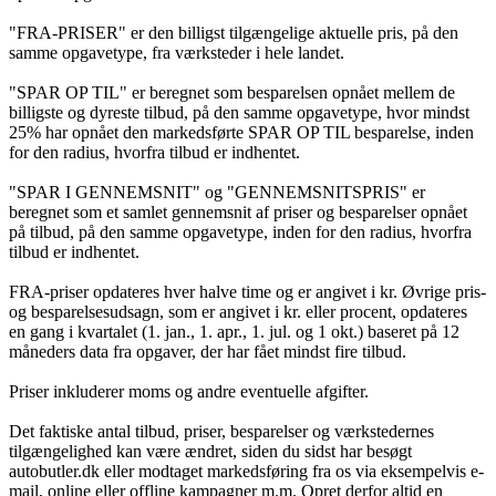
"FRA-PRISER" er den billigst tilgængelige aktuelle pris, på den
samme opgavetype, fra værksteder i hele landet.
"SPAR OP TIL" er beregnet som besparelsen opnået mellem de
billigste og dyreste tilbud, på den samme opgavetype, hvor mindst
25% har opnået den markedsførte SPAR OP TIL besparelse, inden
for den radius, hvorfra tilbud er indhentet.
"SPAR I GENNEMSNIT" og "GENNEMSNITSPRIS" er
beregnet som et samlet gennemsnit af priser og besparelser opnået
på tilbud, på den samme opgavetype, inden for den radius, hvorfra
tilbud er indhentet.
FRA-priser opdateres hver halve time og er angivet i kr. Øvrige pris-
og besparelsesudsagn, som er angivet i kr. eller procent, opdateres
en gang i kvartalet (1. jan., 1. apr., 1. jul. og 1 okt.) baseret på 12
måneders data fra opgaver, der har fået mindst fire tilbud.
Priser inkluderer moms og andre eventuelle afgifter.
Det faktiske antal tilbud, priser, besparelser og værkstedernes
tilgængelighed kan være ændret, siden du sidst har besøgt
autobutler.dk eller modtaget markedsføring fra os via eksempelvis e-
mail, online eller offline kampagner m.m. Opret derfor altid en