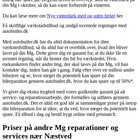
din Mg i oktober, så du kan være forberedt på vinteren.
Du kan læse mere om
Nye vinterdæk med og uden fælge
her
Få skriftlige værkstadstilbud og undgå uventede regninger med
autobutler.dk
Med autobutler.dk har du altid dokumentation for dine
værkstedstilbud, så du altid har et overblik over, hvad der bliver
lavet på din Mg. Dette giver dig en garanti for, at du ikke får en
uventet regning, når du henter din bil fra værkstedet. Hvis
mekanikeren finder andre ting, der skal laves på din Mg, vil han
kontakte dig, inden han går i gang. Følg efter over en million andre
bilsejere og se, hvor meget du potentielt kan spare på din
bilreparation gennem autobutler.dk, hvor du kan spare op til 50%*.
Vi giver dig ekstra tryghed med vores godkendte garanti på alt
service- og reparationsarbejde, der formidles og udføres gennem
autobutler.dk. Det er altid en god idé at sammenligne priser på netop
din bilreparation for at sikre, at du ved, hvor meget du potentielt kan
spare. Få tilbud i dag og bestil trygt online med prismatch.
Priser på andre Mg reparationer og
services nær Næstved