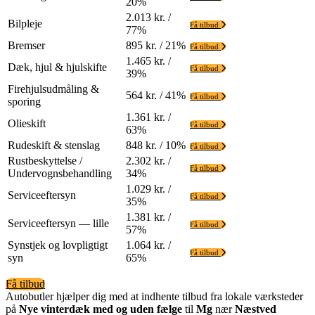
20%
2.013 kr. /
Bilpleje
Få tilbud
77%
Bremser
895 kr. / 21%
Få tilbud
1.465 kr. /
Dæk, hjul & hjulskifte
Få tilbud
39%
Firehjulsudmåling &
564 kr. / 41%
Få tilbud
sporing
1.361 kr. /
Olieskift
Få tilbud
63%
Rudeskift & stenslag
848 kr. / 10%
Få tilbud
Rustbeskyttelse /
2.302 kr. /
Få tilbud
Undervognsbehandling
34%
1.029 kr. /
Serviceeftersyn
Få tilbud
35%
1.381 kr. /
Serviceeftersyn — lille
Få tilbud
57%
Synstjek og lovpligtigt
1.064 kr. /
Få tilbud
syn
65%
Få tilbud
Autobutler hjælper dig med at indhente tilbud fra lokale værksteder
på
Nye vinterdæk med og uden fælge
til
Mg
nær
Næstved