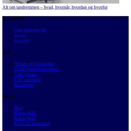
Alt om tandremmen – hvad, hvornår, hvordan og hvorfor
Autobutler
Om autobutler.dk
Presse
Kontakt
Info
*Priser og besparelser
FDM Værkstedskontrol
3 års garanti
Find værksted
Bilmærker
Bilråd
Blog
Bilens ABC
Bilens Wiki
Priser på reparation