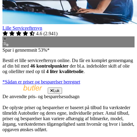
Lille Serviceeftersyn
4.6
(
2.941
)
Spar i gennemsnit 53%*
Bestil et lille serviceeftersyn online. Du får en komplet gennemgang
af din bil med
46 kontrolpunkter
der bl.a. indeholder skift af olie
og oliefilter med op til
4 liter kvalitetsolie
.
*Sådan er priser og besparelser beregnet
Luk
De anvendte pris- og besparelsesudsagn
De oplyste priser og besparelser er baseret på tilbud fra værksteder
tilmeldt Autobutler og deres egne, individuelle priser. Antal tilbud,
priser og besparelser kan variere afhængig af bilmærke, model,
årgang, værkstedernes tilgængelighed samt hvornår og hvor i landet,
opgaven ønskes udført.