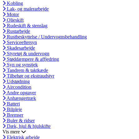
Kobling
Lak- og malerarbejde
Motor
Olieskift
Rudeskift & stenslag
Rustarbejde
Rustbeskyttelse / Undervognsbehandling
Serviceeftersyn
Skadesarbejde
Styretøj & undervogn
Støddæmpere & affjedring
Syn og synstjek
Tandrem & taktkæde
Tilbehør og ekstraudstyr
Udstødning
Aircondition
Andre opgaver
Anhængertræk
Batteri
Bilpleje
Bremser
Buler & ridser
Dæk, hjul & hjulskifte
Vis mere
Elektrisk arbejde