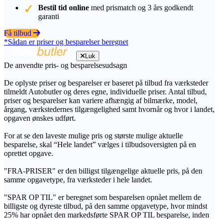
Bestil tid online
med prismatch og 3 års godkendt
garanti
Få tilbud
*Sådan er priser og besparelser beregnet
Luk
De anvendte pris- og besparelsesudsagn
De oplyste priser og besparelser er baseret på tilbud fra værksteder
tilmeldt Autobutler og deres egne, individuelle priser. Antal tilbud,
priser og besparelser kan variere afhængig af bilmærke, model,
årgang, værkstedernes tilgængelighed samt hvornår og hvor i landet,
opgaven ønskes udført.
For at se den laveste mulige pris og største mulige aktuelle
besparelse, skal “Hele landet” vælges i tilbudsoversigten på en
oprettet opgave.
"FRA-PRISER" er den billigst tilgængelige aktuelle pris, på den
samme opgavetype, fra værksteder i hele landet.
"SPAR OP TIL" er beregnet som besparelsen opnået mellem de
billigste og dyreste tilbud, på den samme opgavetype, hvor mindst
25% har opnået den markedsførte SPAR OP TIL besparelse, inden