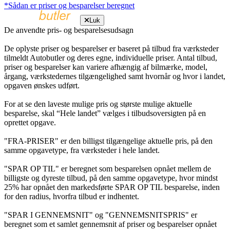
*Sådan er priser og besparelser beregnet
Luk
De anvendte pris- og besparelsesudsagn
De oplyste priser og besparelser er baseret på tilbud fra værksteder
tilmeldt Autobutler og deres egne, individuelle priser. Antal tilbud,
priser og besparelser kan variere afhængig af bilmærke, model,
årgang, værkstedernes tilgængelighed samt hvornår og hvor i landet,
opgaven ønskes udført.
For at se den laveste mulige pris og største mulige aktuelle
besparelse, skal “Hele landet” vælges i tilbudsoversigten på en
oprettet opgave.
"FRA-PRISER" er den billigst tilgængelige aktuelle pris, på den
samme opgavetype, fra værksteder i hele landet.
"SPAR OP TIL" er beregnet som besparelsen opnået mellem de
billigste og dyreste tilbud, på den samme opgavetype, hvor mindst
25% har opnået den markedsførte SPAR OP TIL besparelse, inden
for den radius, hvorfra tilbud er indhentet.
"SPAR I GENNEMSNIT" og "GENNEMSNITSPRIS" er
beregnet som et samlet gennemsnit af priser og besparelser opnået