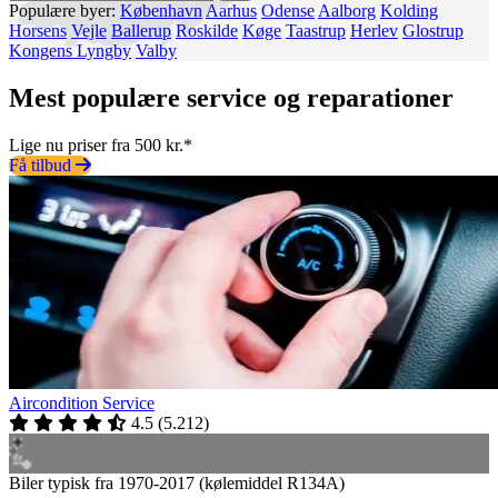
Populære byer:
København
Aarhus
Odense
Aalborg
Kolding
Horsens
Vejle
Ballerup
Roskilde
Køge
Taastrup
Herlev
Glostrup
Kongens Lyngby
Valby
Mest populære service og reparationer
Lige nu priser fra 500 kr.*
Få tilbud
Aircondition Service
4.5
(
5.212
)
Biler typisk fra 1970-2017 (kølemiddel R134A)