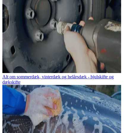
Alt om sommerdæk, vinterdæk og helårsdæk - hjulskifte og
dækskifte