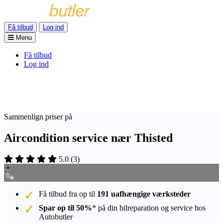
Få tilbud
Log ind
Menu
Få tilbud
Log ind
Sammenlign priser på
Aircondition service nær Thisted
5.0
(
3
)
Få tilbud fra op til
191 uafhængige værksteder
Spar op til 50%
* på din bilreparation og service hos
Autobutler