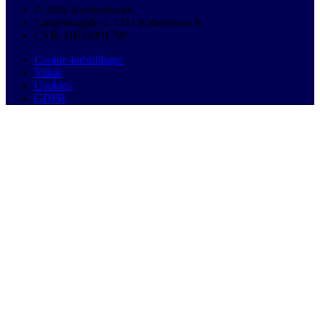
© 2026 Autobutler.dk
Langebrogade 4, 1411 København K
CVR: DK32891799
Cookie-indstillinger
Vilkår
Cookies
GDPR