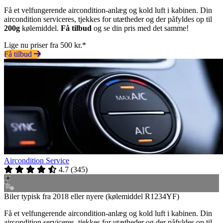
Få et velfungerende aircondition-anlæg og kold luft i kabinen. Din
aircondition serviceres, tjekkes for utætheder og der påfyldes op til
200g
kølemiddel.
Få tilbud
og se din pris med det samme!
Lige nu priser fra 500 kr.*
Få tilbud
Aircondition Service
4.7
(
345
)
Biler typisk fra 2018 eller nyere (kølemiddel R1234YF)
Få et velfungerende aircondition-anlæg og kold luft i kabinen. Din
aircondition serviceres, tjekkes for utætheder og der påfyldes op til