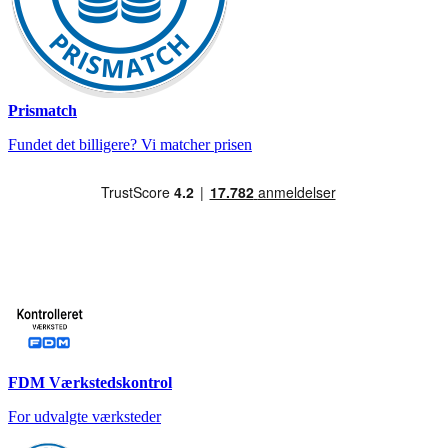
Prismatch
Fundet det billigere? Vi matcher prisen
FDM Værkstedskontrol
For udvalgte værksteder