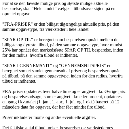
For at se den laveste mulige pris og største mulige aktuelle
besparelse, skal “Hele landet” vælges i tilbudsoversigten på en
oprettet opgave.
"FRA-PRISER" er den billigst tilgængelige aktuelle pris, på den
samme opgavetype, fra værksteder i hele landet.
"SPAR OP TIL" er beregnet som besparelsen opnået mellem de
billigste og dyreste tilbud, på den samme opgavetype, hvor mindst
25% har opnået den markedsførte SPAR OP TIL besparelse, inden
for den radius, hvorfra tilbud er indhentet.
"SPAR I GENNEMSNIT" og "GENNEMSNITSPRIS" er
beregnet som et samlet gennemsnit af priser og besparelser opnået
på tilbud, på den samme opgavetype, inden for den radius, hvorfra
tilbud er indhentet.
FRA-priser opdateres hver halve time og er angivet i kr. Øvrige pris-
og besparelsesudsagn, som er angivet i kr. eller procent, opdateres
en gang i kvartalet (1. jan., 1. apr., 1. jul. og 1 okt.) baseret på 12
måneders data fra opgaver, der har fået mindst fire tilbud.
Priser inkluderer moms og andre eventuelle afgifter.
Det faktiske antal tilbud, priser, besparelser og værkstedernes