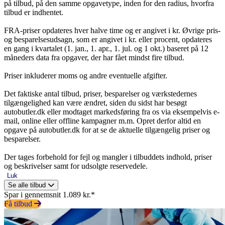
på tilbud, på den samme opgavetype, inden for den radius, hvorfra
tilbud er indhentet.
FRA-priser opdateres hver halve time og er angivet i kr. Øvrige pris-
og besparelsesudsagn, som er angivet i kr. eller procent, opdateres
en gang i kvartalet (1. jan., 1. apr., 1. jul. og 1 okt.) baseret på 12
måneders data fra opgaver, der har fået mindst fire tilbud.
Priser inkluderer moms og andre eventuelle afgifter.
Det faktiske antal tilbud, priser, besparelser og værkstedernes
tilgængelighed kan være ændret, siden du sidst har besøgt
autobutler.dk eller modtaget markedsføring fra os via eksempelvis e-
mail, online eller offline kampagner m.m. Opret derfor altid en
opgave på autobutler.dk for at se de aktuelle tilgængelig priser og
besparelser.
Der tages forbehold for fejl og mangler i tilbuddets indhold, priser
og beskrivelser samt for udsolgte reservedele.
Luk
Se alle tilbud
Spar i gennemsnit 1.089 kr.*
Få tilbud