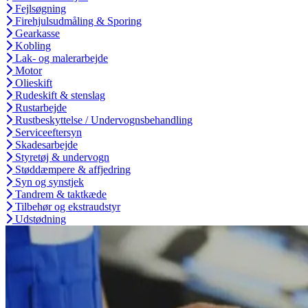
Fejlsøgning
Firehjulsudmåling & Sporing
Gearkasse
Kobling
Lak- og malerarbejde
Motor
Olieskift
Rudeskift & stenslag
Rustarbejde
Rustbeskyttelse / Undervognsbehandling
Serviceeftersyn
Skadesarbejde
Styretøj & undervogn
Støddæmpere & affjedring
Syn og synstjek
Tandrem & taktkæde
Tilbehør og ekstraudstyr
Udstødning